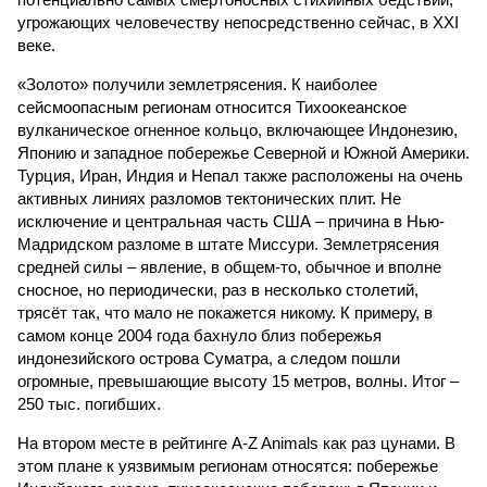
угрожающих человечеству непосредственно сейчас, в XXI
веке.
«Золото» получили землетрясения. К наиболее
сейсмоопасным регионам относится Тихоокеанское
вулканическое огненное кольцо, включающее Индонезию,
Японию и западное побережье Северной и Южной Америки.
Турция, Иран, Индия и Непал также расположены на очень
активных линиях разломов тектонических плит. Не
исключение и центральная часть США – причина в Нью-
Мадридском разломе в штате Миссури. Землетрясения
средней силы – явление, в общем-то, обычное и вполне
сносное, но периодически, раз в несколько столетий,
трясёт так, что мало не покажется никому. К примеру, в
самом конце 2004 года бахнуло близ побережья
индонезийского острова Суматра, а следом пошли
огромные, превышающие высоту 15 метров, волны. Итог –
250 тыс. погибших.
На втором месте в рейтинге A-Z Animals как раз цунами. В
этом плане к уязвимым регионам относятся: побережье