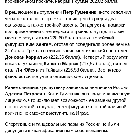
произвольном прокате, набрав в сумме 262,82 балла.
В решающем выступлении
Петр Гуменник
чисто исполнил
четыре четверных прыжка – флип, риттбергер и два
сальхова, а также тройной аксель. Он допустил помарки
при приземлении с четверного и тройного лутца. Второе
место с результатом 228,60 балла занял корейский
фигурист
Ким Хенгем
, отстав от победителя более чем на
34 балла. Третью позицию занял мексиканский спортсмен
Донован Каррильо
(222,36 балла). Четвертый результат
показал украинец
Кирилл Марсак
(217,57 балла), пятым
стал
Ли Юйсян
из Тайваня (216,98 балла). Все пятеро
финалистов получили олимпийские лицензии.
Ранее олимпийскую путевку завоевала чемпионка России
Аделия Петросян
. Как и Гуменник, она получила именную
лицензию, что исключает возможность ее замены другой
спортсменкой в случае, если фигуристка по той или иной
причине не сможет выступить на Играх.
Спортивные и танцевальные пары из России не были
допущены к квалификационным соревнованиям.