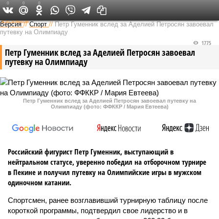
0
0
0
Федеральный выпуск
Версия
//
Спорт
//
Петр Гуменник вслед за Аделией Петросян завоевал
путевку на Олимпиаду
1775
Петр Гуменник вслед за Аделией Петросян завоевал
путевку на Олимпиаду
Петр Гуменник вслед за Аделией Петросян завоевал путевку на
Олимпиаду (фото: ФФККР / Мария Евтеева)
Российский фигурист Петр Гуменник, выступающий в
нейтральном статусе, уверенно победил на отборочном турнире
в Пекине и получил путевку на Олимпийские игры в мужском
одиночном катании.
Спортсмен, ранее возглавивший турнирную таблицу после
короткой программы, подтвердил свое лидерство и в