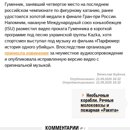
Гуменник, занявший четвертое место на последнем
российском чемпионате по фигурному катанию, ранее
удостоился золотой медали в финале Гран-при России.
Напомним, накануне Международный союз конькобежцев
(ISU) разместил видео проката Гуменника в короткой
программе под песню украинской группы Kazka, хотя
спортсмен выступал под музыку из фильма «Парфюмер:
история одного убийцы». Впоследствии организация
принесла извинения
за неуместное аудиосопровождение
и опубликовала исправленную версию видео с
оригинальной музыкой.
Вячеслав Буйнов
Опубликовано:
21.09.2025 16:32
Отредактировано:
21.09.2025 16:32
Необычные
корабли. Речные
молоковозы и
пожарная «Ракета»
КОММЕНТАРИИ
0