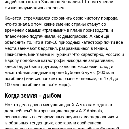
индийского штата Западная Бенгалия. Шторма унесли
жизни полумиллиона человек.
Кажется, стремящаяся сохранить свою чистоту природа
что-то знала о том, какие именно страны станут со
временем самыми «грязными» в плане производств, и
планомерно подтачивала их демографию. А как ещё
объяснить то, что в топ-10 природных катастроф почти все
места занимают бедствия, разразившиеся в Индии,
Пакистане, Бангладеш и Турции? Что характерно, Россию и
Европу подобные катастрофы никогда не затрагивали,
здесь беды были другими, включая массовый голод и
масштабные эпидемии вроде бубонной чумы (200 млн
погибших) или «испанки» (по разным оценкам, от 17,4 до
100 млн погибших во всём мире).
Когда земля – дыбом
Но это дела давно минувших дней. А что нам ждать в
дальнейшем? Авторы энциклопедии A-Z Animals,
основываясь на современных научных исследованиях и
глобальных тенденциях, составили свой список
потенциально самых смертоносных стихийных бедствий,