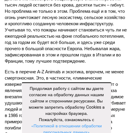
тысяч людей остаются без крова, десятки тысяч – гибнут.
Но проблема не только в этом. Проблема ещё и в том, что
огонь уничтожает лесную экосистему, сельское хозяйство
и кропотливо созданную человеком инфраструктуру.
Учитывая то, что пожары начинают становиться чуть ли не
ежегодной реальностью на фоне глобального потепления,
год за годом их будет всё больше, и здесь уже среди
прочего в большой опасности Европа. Небывалая жара,
зафиксированная в этом и прошлом годах в Италии и во
Франции, тому лучшее подтверждение.
Есть в перечне A-Z Animals и экзотика, впрочем, не менее
смертоносная. Это, в частности, «лимнические
извержения», о которых мало кто слышал. Речь идёт о
Продолжая работу с сайтом вы даете
явлениях, когда большое количество углекислого газа
согласие на обработку данных нашим
внезапно вырывается из глубин озёр, образуя невидимое
сайтом и сторонними ресурсами. Вы
удушающее газовое облако, которое безжалостно убивает
можете запретить обработку Cookies в
людей и животных. Катастрофа на озере Ньос в Камеруне
настройках браузера.
в 1986 году остаётся одним из наиболее чудовищных
Пожалуйста, ознакомьтесь с
примеров: более 1700 человек и тысячи голов скота
«Политикой в отношении обработки
погибли из-за внезапного выброса CO₂, накрывшего
персональных данных»