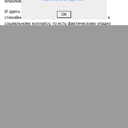
близлежащие деревни.
.
И здесь мы плавно подходим к тому, чем все эти
OK
стихийные бедствия могут закончиться. А именно – к
социальному коллапсу, то есть фактическому упадку
развитой цивилизации, зачастую с последующим её
полным уничтожением. Среди причин такого трагического
развития событий учёные называют деградацию
окружающей среды, истощение ресурсов и болезни. А ведь
любая природная катастрофа непременно ведёт именно к
этому – экономическому кризису, эпидемиям, голоду,
резкому сокращению численности населения. Так погибли
цивилизации шумеров, майя, кхмеров – список не
исчерпывающий. Какая цивилизация будет следующей?
Илья Космач
Газета
«Наша версия» №29 от 03.08.2026
Опубликовано:
05.08.2026 13:00
Отредактировано:
05.08.2026 13:00
Возраст
Инфантино
бессмертия
отступил и объявил
об отказе ФИФА от
продажи доли прав