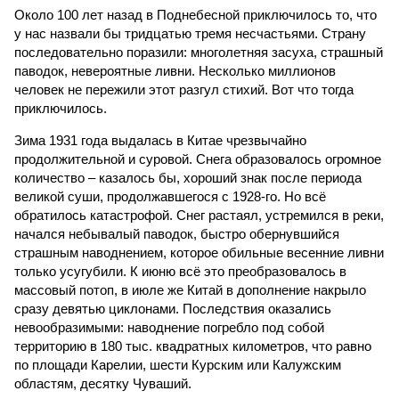
Около 100 лет назад в Поднебесной приключилось то, что
у нас назвали бы тридцатью тремя несчастьями. Страну
последовательно поразили: многолетняя засуха, страшный
паводок, невероятные ливни. Несколько миллионов
человек не пережили этот разгул стихий. Вот что тогда
приключилось.
Зима 1931 года выдалась в Китае чрезвычайно
продолжительной и суровой. Снега образовалось огромное
количество – казалось бы, хороший знак после периода
великой суши, продолжавшегося с 1928-го. Но всё
обратилось катастрофой. Снег растаял, устремился в реки,
начался небывалый паводок, быстро обернувшийся
страшным наводнением, которое обильные весенние ливни
только усугубили. К июню всё это преобразовалось в
массовый потоп, в июле же Китай в дополнение накрыло
сразу девятью циклонами. Последствия оказались
невообразимыми: наводнение погребло под собой
территорию в 180 тыс. квадратных километров, что равно
по площади Карелии, шести Курским или Калужским
областям, десятку Чуваший.