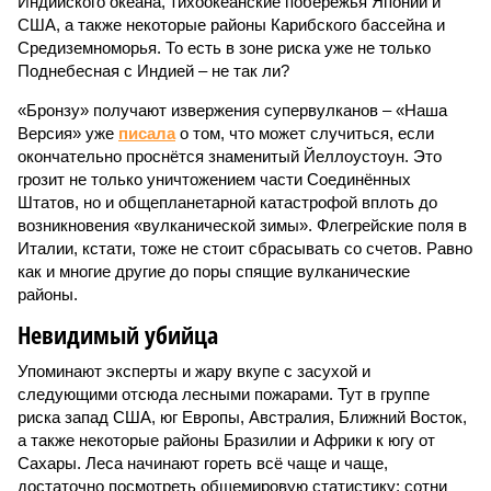
Индийского океана, тихо­океанские побережья Японии и
США, а также некоторые районы Карибского бассейна и
Средиземноморья. То есть в зоне риска уже не только
Поднебесная с Индией – не так ли?
«Бронзу» получают извержения супервулканов – «Наша
Версия» уже
писала
о том, что может случиться, если
окончательно проснётся знаменитый Йеллоустоун. Это
грозит не только уничтожением части Соединённых
Штатов, но и общепланетарной катастрофой вплоть до
возникновения «вулканической зимы». Флегрейские поля в
Италии, кстати, тоже не стоит сбрасывать со счетов. Равно
как и многие другие до поры спящие вулканические
районы.
Невидимый убийца
Упоминают эксперты и жару вкупе с засухой и
следующими отсюда лесными пожарами. Тут в группе
риска запад США, юг Европы, Австралия, Ближний Восток,
а также некоторые районы Бразилии и Африки к югу от
Сахары. Леса начинают гореть всё чаще и чаще,
достаточно посмотреть общемировую статистику; сотни