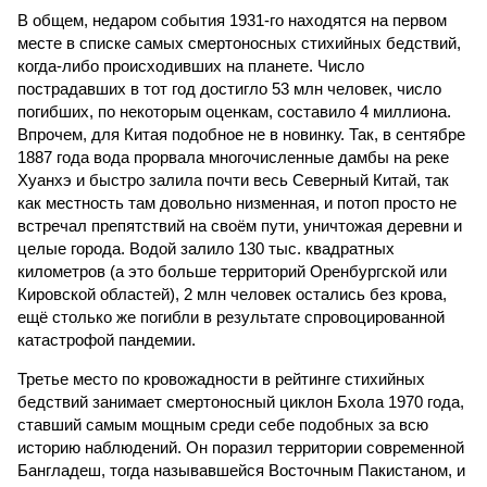
В общем, недаром события 1931-го находятся на первом
месте в списке самых смертоносных стихийных бедствий,
когда-либо происходивших на планете. Число
пострадавших в тот год достигло 53 млн человек, число
погибших, по некоторым оценкам, составило 4 миллиона.
Впрочем, для Китая подобное не в новинку. Так, в сентябре
1887 года вода прорвала многочисленные дамбы на реке
Хуанхэ и быстро залила почти весь Северный Китай, так
как местность там довольно низменная, и потоп просто не
встречал препятствий на своём пути, уничтожая деревни и
целые города. Водой залило 130 тыс. квадратных
километров (а это больше территорий Оренбургской или
Кировской областей), 2 млн человек остались без крова,
ещё столько же погибли в результате спровоцированной
катастрофой пандемии.
Третье место по кровожадности в рейтинге стихийных
бедствий занимает смертоносный циклон Бхола 1970 года,
ставший самым мощным среди себе подобных за всю
историю наблюдений. Он поразил территории современной
Бангладеш, тогда называвшейся Восточным Пакистаном, и