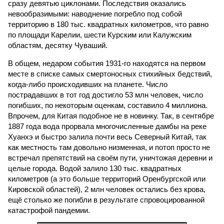
сразу девятью циклонами. Последствия оказались
невообразимыми: наводнение погребло под собой
территорию в 180 тыс. квадратных километров, что равно
по площади Карелии, шести Курским или Калужским
областям, десятку Чуваший.
В общем, недаром события 1931-го находятся на первом
месте в списке самых смертоносных стихийных бедствий,
когда-либо происходивших на планете. Число
пострадавших в тот год достигло 53 млн человек, число
погибших, по некоторым оценкам, составило 4 миллиона.
Впрочем, для Китая подобное не в новинку. Так, в сентябре
1887 года вода прорвала многочисленные дамбы на реке
Хуанхэ и быстро залила почти весь Северный Китай, так
как местность там довольно низменная, и потоп просто не
встречал препятствий на своём пути, уничтожая деревни и
целые города. Водой залило 130 тыс. квадратных
километров (а это больше территорий Оренбургской или
Кировской областей), 2 млн человек остались без крова,
ещё столько же погибли в результате спровоцированной
катастрофой пандемии.