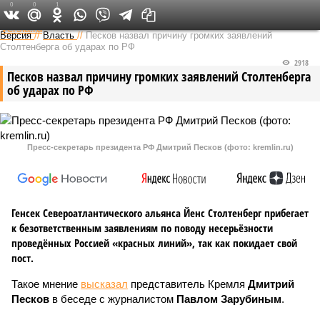
0
0
1
Федеральный выпуск
Версия
//
Власть
//
Песков назвал причину громких заявлений
Столтенберга об ударах по РФ
2918
Песков назвал причину громких заявлений Столтенберга
об ударах по РФ
Пресс-секретарь президента РФ Дмитрий Песков (фото: kremlin.ru)
Генсек Североатлантического альянса Йенс Столтенберг прибегает
к безответственным заявлениям по поводу несерьёзности
проведённых Россией «красных линий», так как покидает свой
пост.
Такое мнение
высказал
представитель Кремля
Дмитрий
Песков
в беседе с журналистом
Павлом Зарубиным
.