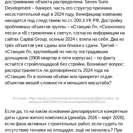
достраиванию объекта распределена. Seven Suns
Development – банкрот, часть его структур признана
несостоятельной ещё в 2024 году, бенефициар компании
находится под следствием по ст. 200.3 УК РФ. Достройку
проблемных объектов группы – «Станции Л», «Сказочного
леса» и «В стремлении к свету», согласно информации на
сайтах Capital Group, осенью 2024 г. взяла на себя. Два из
трёх объектов уже сданы или близки к сдаче. Третий –
«Станция Л», крупнейший по числу пострадавших
дольщиков (3908 квартир в пяти корпусах) – по факту
остаётся стройплощадкой без стройки. Возникает вопрос:
распространяется ли договорённость 2024 года на
«Станцию Л» в полном объёме или приоритет отдан
объектам мешей сложности и меньшего масштаба?
Источник: https://avaho.ru/novostroyka/moskva/uvao/lyublino/svetlyy-mir-
stantsiya-l/9303640/?ysclid=msemqdok6w326352116
Если да, то на каком основании декларируются конкретные
даты сдачи жилого комплекса (декабрь 2026 – март 2028),
если фаза активных строительных работ, если судить по
отсутствию техники на площадке, ещё не началась? При