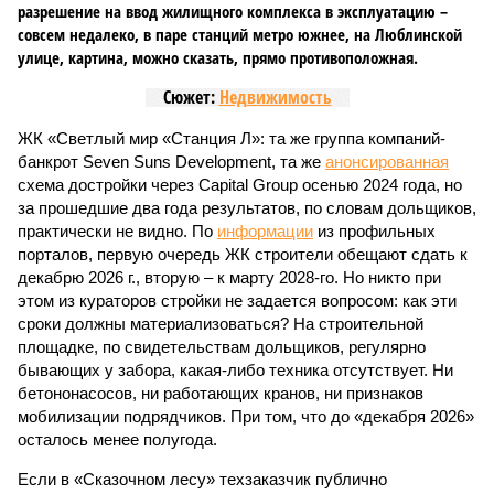
разрешение на ввод жилищного комплекса в эксплуатацию –
совсем недалеко, в паре станций метро южнее, на Люблинской
улице, картина, можно сказать, прямо противоположная.
Сюжет:
Недвижимость
ЖК «Светлый мир «Станция Л»: та же группа компаний-
банкрот Seven Suns Development, та же
анонсированная
схема достройки через Capital Group осенью 2024 года, но
за прошедшие два года результатов, по словам дольщиков,
практически не видно. По
информации
из профильных
порталов, первую очередь ЖК строители обещают сдать к
декабрю 2026 г., вторую – к марту 2028-го. Но никто при
этом из кураторов стройки не задается вопросом: как эти
сроки должны материализоваться? На строительной
площадке, по свидетельствам дольщиков, регулярно
бывающих у забора, какая-либо техника отсутствует. Ни
бетононасосов, ни работающих кранов, ни признаков
мобилизации подрядчиков. При том, что до «декабря 2026»
осталось менее полугода.
Если в «Сказочном лесу» техзаказчик публично