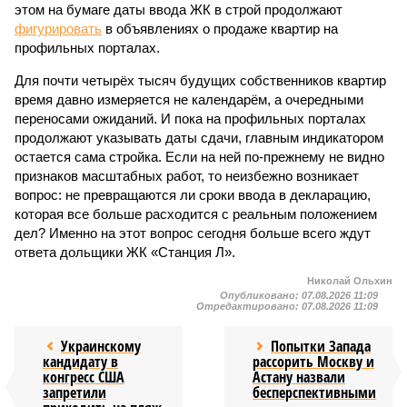
этом на бумаге даты ввода ЖК в строй продолжают
фигурировать
в объявлениях о продаже квартир на
профильных порталах.
Для почти четырёх тысяч будущих собственников квартир
время давно измеряется не календарём, а очередными
переносами ожиданий. И пока на профильных порталах
продолжают указывать даты сдачи, главным индикатором
остается сама стройка. Если на ней по-прежнему не видно
признаков масштабных работ, то неизбежно возникает
вопрос: не превращаются ли сроки ввода в декларацию,
которая все больше расходится с реальным положением
дел? Именно на этот вопрос сегодня больше всего ждут
ответа дольщики ЖК «Станция Л».
Николай Ольхин
Опубликовано:
07.08.2026 11:09
Отредактировано:
07.08.2026 11:09
Украинскому
Попытки Запада
кандидату в
рассорить Москву и
конгресс США
Астану назвали
запретили
бесперспективными