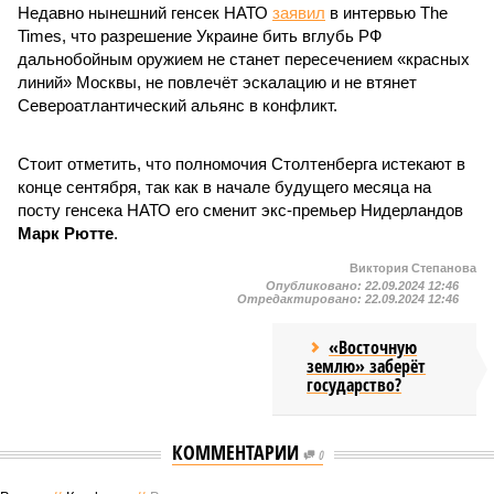
Недавно нынешний генсек НАТО
заявил
в интервью The
Times, что разрешение Украине бить вглубь РФ
дальнобойным оружием не станет пересечением «красных
линий» Москвы, не повлечёт эскалацию и не втянет
Североатлантический альянс в конфликт.
Стоит отметить, что полномочия Столтенберга истекают в
конце сентября, так как в начале будущего месяца на
посту генсека НАТО его сменит экс-премьер Нидерландов
Марк Рютте
.
Виктория Степанова
Опубликовано:
22.09.2024 12:46
Отредактировано:
22.09.2024 12:46
«Восточную
землю» заберёт
государство?
КОММЕНТАРИИ
0