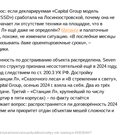
с: если декларируемая «Capital Group модель
SSD») сработала на Лосиноостровской, почему она не
ачает ли отсутствие техники на площадке, что в
и Л» ещё даже не определён?
Митинги
и палаточные
х, похоже, не изменили ситуацию.
«В последние месяцы
называть даже ориентировочные сроки»
, –
ики.
нность по достраиванию объекта распределена. Seven
его структур признана несостоятельной ещё в 2024 году,
 следствием по ст. 200.3 УК РФ. Достройку
нции Л», «Сказочного леса» и «В стремлении к свету»,
tal Group, осенью 2024 г. взяла на себя. Два из трёх
даче. Третий – «Станция Л», крупнейший по числу
тир в пяти корпусах) – по факту остаётся
кает вопрос: распространяется ли договорённость 2024
ёме или приоритет отдан объектам мешей сложности и
troyka/moskva/uvao/lyublino/svetlyy-mir-stantsiya-l/9303640/?