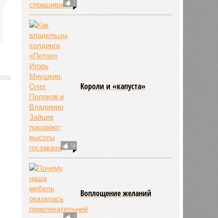
2
Kороли и «капуста»
661
14
Воплощение желаний
2