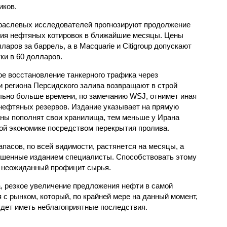
иков.
раслевых исследователей прогнозируют продолжение
ия нефтяных котировок в ближайшие месяцы. Цены
аров за баррель, а в Macquarie и Citigroup допускают
и в 60 долларов.
е восстановление танкерного трафика через
и региона Персидского залива возвращают в строй
ьно больше времени, по замечанию WSJ, отнимет иная
нефтяных резервов. Издание указывает на прямую
аны пополнят свои хранилища, тем меньше у Ирана
вой экономике посредством перекрытия пролива.
пасов, по всей видимости, растянется на месяцы, а
рошенные изданием специалисты. Способствовать этому
и неожиданный профицит сырья.
, резкое увеличение предложения нефти в самой
с рынком, который, по крайней мере на данный момент,
будет иметь неблагоприятные последствия.