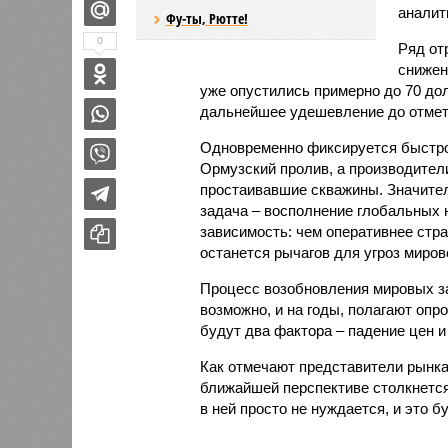
аналит
Фу-ты, Рютте!
0
Ряд от
снижен
уже опустились примерно до 70 долл
дальнейшее удешевление до отметк
Одновременно фиксируется быстро
Ормузский пролив, а производител
простаивавшие скважины. Значител
задача – восполнение глобальных 
зависимость: чем оперативнее стр
останется рычагов для угроз миро
Процесс возобновления мировых за
возможно, и на годы, полагают оп
будут два фактора – падение цен 
Как отмечают представители рынка
ближайшей перспективе столкнется 
в ней просто не нуждается, и это 