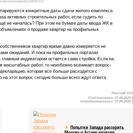
sclid=msemqdok6w326352116
екларируются конкретные даты сдачи жилого комплекса
фаза активных строительных работ, если судить по
ещё не началась? При этом на бумаге даты ввода ЖК в
объявлениях о продаже квартир на профильных
собственников квартир время давно измеряется не
ами ожиданий. И пока на профильных порталах
 главным индикатором остается сама стройка. Если на
в масштабных работ, то неизбежно возникает вопрос:
 декларацию, которая все больше расходится с
на этот вопрос сегодня больше всего ждут ответа
Николай Ол
Опубликовано:
07.08.2026 
Отредактировано:
07.08.2026 
Попытки Запада рассорить
Москву и Астану назвали