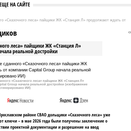
ЕЩЕ НА САЙТЕ
ого «Сказочного леса» пайщики ЖК «Станция Л» продолжают ждать от
щиков
чного леса» пайщики ЖК «Станция Л»
начала реальной достройки
данного «Сказочного леса» пайщики ЖК «Станция Л»
ital Group начала реальной достройки (изображение
сгенерировано ИИ)
Ярославском районе СВАО дольщики «Сказочного леса» уже
т ключи – в мае 2026 года были получены заключение о
ствии проектной документации и разрешение на ввод