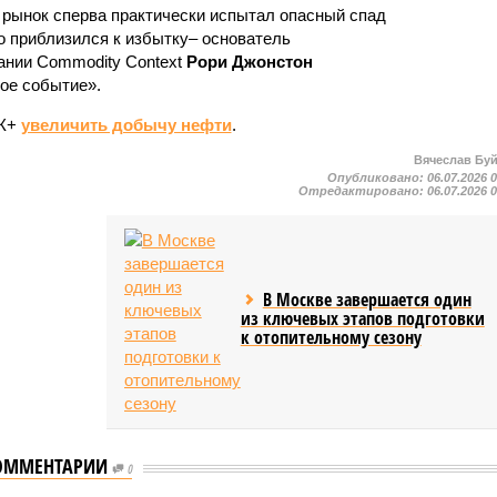
 рынок сперва практически испытал опасный спад
о приблизился к избытку– основатель
ании Commodity Context
Рори Джонстон
ное событие».
ЕК+
увеличить добычу нефти
.
Вячеслав Бу
Опубликовано:
06.07.2026 
Отредактировано:
06.07.2026 
В Москве завершается один
из ключевых этапов подготовки
к отопительному сезону
ОММЕНТАРИИ
0