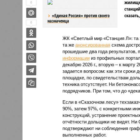
жилищно
0
станций
сказать
«Единая Россия» против своего
назначенца
0
ЖК «Светлый мир «Станция Л»: та 
та же
анонсированная
схема дострой
прошедшие два года результатов, п
информации
из профильных портал
декабрю 2026 г., вторую – к марту 2
задается вопросом: как эти сроки
площадке, по свидетельствам доль
техника отсутствует. Ни бетононас
подрядчиков. При том, что до «дек
Если в «Сказочном лесу» техзаказч
90%, затем 97%, с конкретными и
конструкций, устранение проектных
отчётности дольщики не видят. Ни C
подтверждают ни соблюдения графи
выполненных работ.