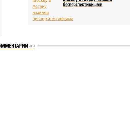
бесперспективными
ОММЕНТАРИИ
0
еству свой крутой нрав – когда покажет снова?
 крутой нрав – когда покажет снова?
овечеству свой крутой нрав – когда покажет снова?
(фото: АР-ТАСС)