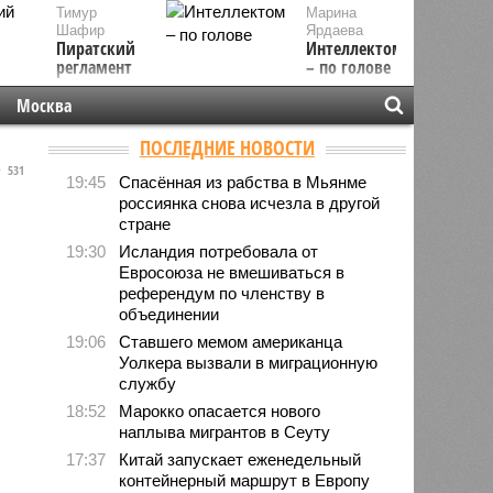
Тимур
Марина
Шафир
Ярдаева
Пиратский
Интеллектом
регламент
– по голове
Москва
ПОСЛЕДНИЕ НОВОСТИ
531
19:45
Спасённая из рабства в Мьянме
россиянка снова исчезла в другой
стране
19:30
Исландия потребовала от
Евросоюза не вмешиваться в
референдум по членству в
объединении
19:06
Ставшего мемом американца
Уолкера вызвали в миграционную
службу
18:52
Марокко опасается нового
наплыва мигрантов в Сеуту
17:37
Китай запускает еженедельный
контейнерный маршрут в Европу