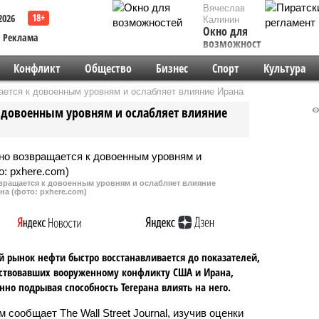
Вячеслав
2026
Калинин
Окно для
Реклама
возможностей
Конфликт
Общество
Бизнес
Спорт
Культура
ется к довоенным уровням и ослабляет влияние Ирана
 довоенным уровням и ослабляет влияние
вращается к довоенным уровням и ослабляет влияние
на (фото: pxhere.com)
 рынок нефти быстро восстанавливается до показателей,
ствовавших вооруженному конфликту США и Ирана,
нно подрывая способность Тегерана влиять на него.
 сообщает The Wall Street Journal, изучив оценки