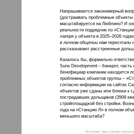
Напрашивается закономерный вопро
(достраивать проблемные объекты 
масштабируется на Люблино? И озн
реальности подрядчик по «Станци
лагеря у объекта в 2025–2026 года
в личном общении нам перестали 
рассказывают расстроенные дольщ
Казалось бы, формально ответстве
Suns Development – банкрот, часть 
бенефициар компании находится под
проблемных объектов группы – «Ста
согласно информации на сайтах Capi
объектов уже сданы или близки к с
пострадавших дольщиков (3908 квар
стройплощадкой без стройки. Возни
года на «Станцию Л» в полном объ
меньшего масштаба?
Источник: https://avaho.ru/novos