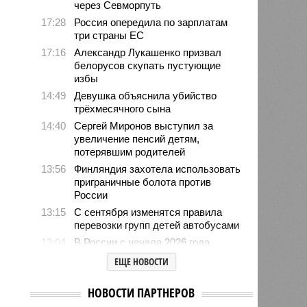
через Севморпуть
17:28
Россия опередила по зарплатам
три страны ЕС
17:16
Александр Лукашенко призвал
белорусов скупать пустующие
избы
14:49
Девушка объяснила убийство
трёхмесячного сына
14:40
Сергей Миронов выступил за
увеличение пенсий детям,
потерявшим родителей
13:56
Финляндия захотела использовать
приграничные болота против
России
13:15
С сентября изменятся правила
перевозки групп детей автобусами
13:04
В России с начала 2026 года
существенно вырос объём выдачи
ЕЩЕ НОВОСТИ
ипотеки
12:41
Во Франции проведут учения по
НОВОСТИ ПАРТНЕРОВ
внезапному отключению