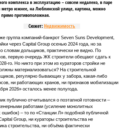
го комплекса в эксплуатацию – совсем недалеко, в паре
 метро южнее, на Люблинской улице, картина, можно
, прямо противоположная.
Сюжет:
Недвижимость
же группа компаний-банкрот Seven Suns Development,
ки через Capital Group осенью 2024 года, но за
о словам дольщиков, практически не видно. По
ов, первую очередь ЖК строители обещают сдать к
028-го. Но никто при этом из кураторов стройки не
 должны материализоваться? На строительной
щиков, регулярно бывающих у забора, какая-либо
осов, ни работающих кранов, ни признаков мобилизации
абря 2026» осталось менее полугода.
ик публично отчитывался о поэтапной готовности –
нженерными работами (усиление монолитных
 ошибок) – то по «Станции Л» подобной публичной
apital Group, ни кураторы строительства не
ка строительства, ни объёма фактически