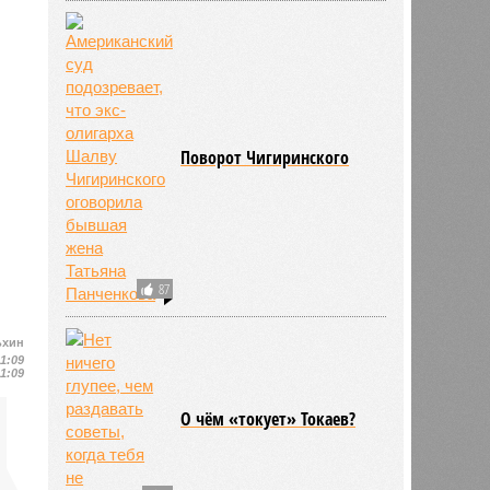
Поворот Чигиринского
87
ьхин
11:09
11:09
О чём «токует» Токаев?