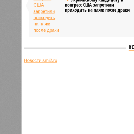
конгресс США запретили
приходить на пляж после драки
К
Новости smi2.ru
Версия
//
Общество
//
Земля уже не раз показывала человеч
Последние времена
Земля уже не раз показывала человечеству свой
Земля уже не раз показывала чел