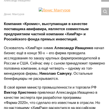
Александр Иващенко
Денис Мантуров
Компания «Кромис», выступающая в качестве
поставщика авифавира, является совместным
предприятием частной компании «ХимРар» и
Российского фонда прямых инвестиций.
Основатель «ХимРар» химик
Александр Иващенко
начал
бизнес ещё в конце 90-х – его фирма проводила
исследования по заказу крупных фармпроизводителей в
России и США. Сейчас ему с сыном принадлежит примерно
половина компании, а ещё четверть – одному из топ-
менеджеров фирмы,
Николаю Савчуку
. Остальные
бенефициары не раскрываются.
В своё время министр промышленности и торговли РФ
Виктор Христенко
привлекал Александра Иващенко в
качестве эксперта при разработке программы
«Фарма-2020», что сделало его известным в отрасли. Но
по-настоящему «ХимРар» раскрутился на российском