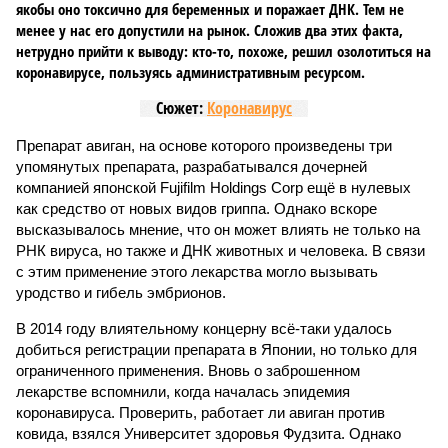
якобы оно токсично для беременных и поражает ДНК. Тем не
менее у нас его допустили на рынок. Сложив два этих факта,
нетрудно прийти к выводу: кто-то, похоже, решил озолотиться на
коронавирусе, пользуясь административным ресурсом.
Сюжет:
Коронавирус
Препарат авиган, на основе которого произведены три
упомянутых препарата, разрабатывался дочерней
компанией японской Fujifilm Holdings Corp ещё в нулевых
как средство от новых видов гриппа. Однако вскоре
высказывалось мнение, что он может влиять не только на
РНК вируса, но также и ДНК животных и человека. В связи
с этим применение этого лекарства могло вызывать
уродство и гибель эмбрионов.
В 2014 году влиятельному концерну всё-таки удалось
добиться регистрации препарата в Японии, но только для
ограниченного применения. Вновь о заброшенном
лекарстве вспомнили, когда началась эпидемия
коронавируса. Проверить, работает ли авиган против
ковида, взялся Университет здоровья Фудзита. Однако