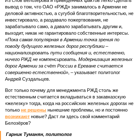
Из слов Белозёрова и приведённых фактов легко сделать
вывод о том, что ОАО «РЖД» занималось в Армении не
деловой активностью, а сугубой благотворительностью, не
инвестировало, а раздавало пожертвования, не
зарабатывало само, а давало зарабатывать другим и,
выходит, никак не гарантировало собственные интересы.
«Пока самая популярная в Армении точка зрения по
поводу будущего железных дорог рес­публики –
национализировать пути сообщения и, естественно,
ничего РЖД не компенсировать. Модернизация железных
дорог Армении за счёт России в Ереване считается
совершенно естественной»
, – указывает политолог
Андрей Суздальцев.
Вот только почему для менеджмента РЖД столь же
естественным считается вкладываться в закавказскую
«железку» тогда, когда на российских железных дорогах не
только
не решены
нынешние проблемы, но и постоянно
возникают
новые? Даст ли здесь свой комментарий
Белозёров?
Гарник Туманян, политолог