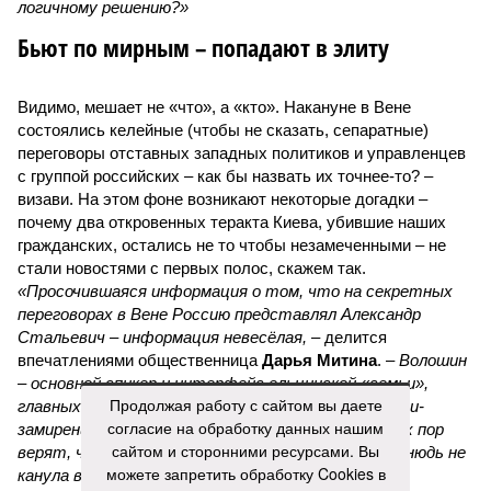
логичному решению?»
Бьют по мирным – попадают в элиту
Видимо, мешает не «что», а «кто». Накануне в Вене
состоялись келейные (чтобы не сказать, сепаратные)
переговоры отставных западных политиков и управленцев
с группой российских – как бы назвать их точнее-то? –
визави. На этом фоне возникают некоторые догадки –
почему два откровенных теракта Киева, убившие наших
гражданских, остались не то чтобы незамеченными – не
стали новостями с первых полос, скажем так.
«Просочившаяся информация о том, что на секретных
переговорах в Вене Россию представлял Александр
Стальевич – информация невесёлая,
– делится
впечатлениями общественница
Дарья Митина
. –
Волошин
– основной спикер и интерфейс ельцинской «семьи»,
Продолжая работу с сайтом вы даете
главных заинтересованных лиц в нашем поражении-
согласие на обработку данных нашим
замирении. Печальных выводов два: наверху до сих пор
сайтом и сторонними ресурсами. Вы
верят, что договорнячок возможен, а «семья» отнюдь не
можете запретить обработку Cookies в
канула в Лету, а вполне при делах».