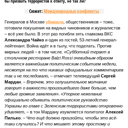
бы призвать террористов к ответу, не так ли?
Сюжет:
Международные конфликты
Генералов в Москве
убивали
, общественников – тоже,
готовили покушения на видных чиновников и журналистов
– всё уже было. В этот раз погибли зять главкома ВКС
Александра Чайко
и один из гостей, 53-летний генерал-
лейтенант. Война идёт и в тылу, что поделать. Против
мирных людей – в том числе.
«Субботний теракт в
столичном ресторане Balzi Rossi очевидным образом
является важнейшим политическим событием недели,
несмотря на то что никаких официальных комментариев
так и не последовало,
– отмечает телеведущий
Сергей
Мардан
. –
Впрочем, это оглушительное молчание
говорит о важности произошедшего даже больше, чем
любые громкие заявления». «Упорное нежелание
официально объявить политическое руководство
Украины во главе с Зеленским террористами откровенно
удивляет,
– в тон Мардану изумляется политолог
Алексей
Пилько
. –
Что ещё должно произойти, чтобы это всё-
таки случилось? И что мешает этому простому и