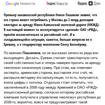
Премьер закавказской республики Никол Пашинян заявил, что
его страна может потребовать у Москвы до 2 млрд долларов
ежегодно за аренду Южно-Кавказской железной дороги (ЮКЖД).
В настоящий момент та эксплуатируется «дочкой» ОАО «РЖД»,
причём исключительно за российский счёт. И в
складывающейся ситуации, кажется, больше вопросов не к
Еревану, а к гендиректору монополии Олегу Белозёрову.
По мнению
Пашиняна
, он не высказал ничего из ряда вон
выходящего. Дескать, Ереван считает транспортную сеть
своей собственностью и теперь намерен просить за аренду
«железки» означенную сумму. При этом, как отмечают
эксперты, армянская сторона, выставляя этот счёт, не
раскрыла методику его калькуляции, то есть, получается,
взяла цифры с потолка. Отдельно стоит отметить, что
заключённый в 2008 году между Арменией и ОАО «РЖД»
концессионный договор, согласно которому российская
компания получила в управление «железку» республики до
2038-го, вероятно, вовсе не предусматривает такой