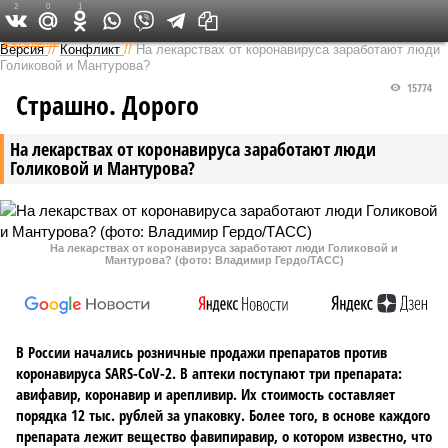
2
0
1
Федеральный выпуск
Версия
//
Конфликт
//
На лекарствах от коронавируса заработают люди
Голиковой и Мантурова?
15774
Страшно. Дорого
На лекарствах от коронавируса заработают люди
Голиковой и Мантурова?
На лекарствах от коронавируса заработают люди Голиковой и
Мантурова? (фото: Владимир Гердо/ТАСС)
В России начались розничные продажи препаратов против
коронавируса SARS-CoV-2. В аптеки поступают три препарата:
авифавир, коронавир и арепливир. Их стоимость составляет
порядка 12 тыс. рублей за упаковку. Более того, в основе каждого
препарата лежит вещество фавипиравир, о котором известно, что