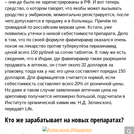
– они-де были не зарегистрированы в РФ. И вот теперь
средство, о котором говорят, что якобы может вызывать
уродство у эмбрионов, моментально регистрируется, после
чего допускается в продажу и в больницы. Причём по
громадной по российским меркам цене. Кстати, уже
появились утечки о низкой себестоимости препарата. Дело
в том, что по своей формуле фавипиравир оказался очень
похож на лекарство против туберкулёза пиразинамид
ценой всего 150 руб­лей за сотню таблеток. К тому же есть
сведения, что в Индии, где фавипиравир также разрешили
продавать в аптеках, он стоит около 32 долларов за
упаковку, тогда как у нас его цена составляет порядка 150
долларов. Для фармацевтов считается нормой, если
себестоимость составляет всего 20% от розничной цены.
Но даже в таком случае заявленная аптечная цена на
арепливир получается непомерно большой, подсчитали в
Институте органической химии им. Н.Д. Зелинского,
передаёт Life.
Кто же зарабатывает на новых препаратах?