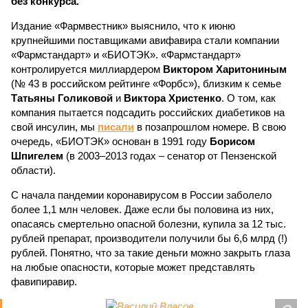
без конкурса.
Издание «Фармвестник» выяснило, что к июню
крупнейшими поставщиками авифавира стали компании
«Фармстандарт» и «БИОТЭК». «Фармстандарт»
контролируется миллиардером
Виктором Харитониным
(№ 43 в российском рейтинге «Форбс»), близким к семье
Татьяны Голиковой
и
Виктора Христенко
. О том, как
компания пытается подсадить российских диабетиков на
свой инсулин, мы
писали
в позапрошлом номере. В свою
очередь, «БИОТЭК» основан в 1991 году
Борисом
Шпигелем
(в 2003–2013 годах – сенатор от Пензенской
области).
С начала пандемии коронавирусом в России заболело
более 1,1 млн человек. Даже если бы половина из них,
опасаясь смертельно опасной болезни, купила за 12 тыс.
рублей препарат, производители получили бы 6,6 млрд (!)
рублей. Понятно, что за такие деньги можно закрыть глаза
на любые опасности, которые может представлять
фавипиравир.