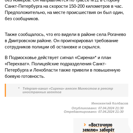
Санкт-Петербурга на скорости 150-200 километров в час.
Предположительно, на месте происшествия он был один,
без сообщников.
Также сообщалось, что его видели в районе села Рогачево
в Дмитровском районе. Он проигнорировал требование
сотрудников полиции об остановке и скрылся.
В Подмосковье действует сигнал «Сирена»* и план
«Перехват». Полицейские подразделения Санкт-
Петербурга и Ленобласти также привели в повышенную
боевую готовность.
*
Telegram-канал «Сирена» внесен Минюстом в реестр
иностранных агентов
Иннокентий Колбасов
Опубликовано:
07.04.2024 21:30
Отредактировано:
07.04.2024 21:30
«Восточную
землю» заберёт