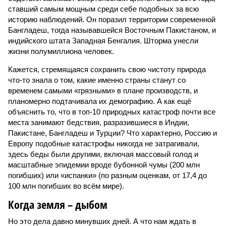
ставший самым мощным среди себе подобных за всю
историю наблюдений. Он поразил территории современной
Бангладеш, тогда называвшейся Восточным Пакистаном, и
индийского штата Западная Бенгалия. Шторма унесли
жизни полумиллиона человек.
Кажется, стремящаяся сохранить свою чистоту природа
что-то знала о том, какие именно страны станут со
временем самыми «грязными» в плане производств, и
планомерно подтачивала их демографию. А как ещё
объяснить то, что в топ-10 природных катастроф почти все
места занимают бедствия, разразившиеся в Индии,
Пакистане, Бангладеш и Турции? Что характерно, Россию и
Европу подобные катастрофы никогда не затрагивали,
здесь беды были другими, включая массовый голод и
масштабные эпидемии вроде бубонной чумы (200 млн
погибших) или «испанки» (по разным оценкам, от 17,4 до
100 млн погибших во всём мире).
Когда земля – дыбом
Но это дела давно минувших дней. А что нам ждать в