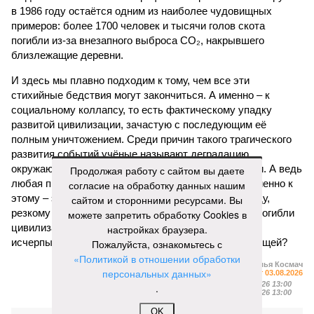
в 1986 году остаётся одним из наиболее чудовищных
примеров: более 1700 человек и тысячи голов скота
погибли из-за внезапного выброса CO₂, накрывшего
близлежащие деревни.
И здесь мы плавно подходим к тому, чем все эти
стихийные бедствия могут закончиться. А именно – к
социальному коллапсу, то есть фактическому упадку
развитой цивилизации, зачастую с последующим её
полным уничтожением. Среди причин такого трагического
развития событий учёные называют деградацию
окружающей среды, истощение ресурсов и болезни. А ведь
Продолжая работу с сайтом вы даете
любая природная катастрофа непременно ведёт именно к
согласие на обработку данных нашим
этому – экономическому кризису, эпидемиям, голоду,
сайтом и сторонними ресурсами. Вы
резкому сокращению численности населения. Так погибли
можете запретить обработку Cookies в
цивилизации шумеров, майя, кхмеров – список не
настройках браузера.
исчерпывающий. Какая цивилизация будет следующей?
Пожалуйста, ознакомьтесь с
«Политикой в отношении обработки
Илья Космач
персональных данных»
Газета
«Наша версия» №29 от 03.08.2026
Опубликовано:
05.08.2026 13:00
.
Отредактировано:
05.08.2026 13:00
OK