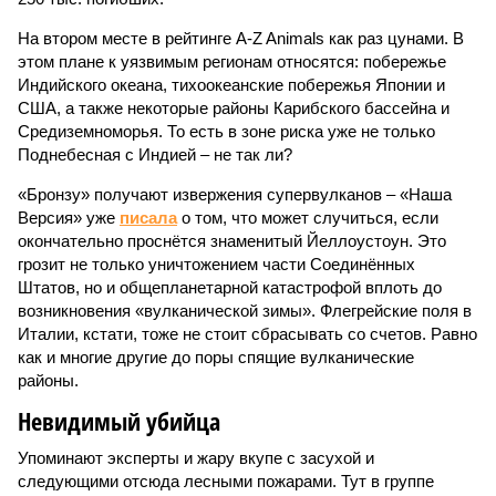
На втором месте в рейтинге A-Z Animals как раз цунами. В
этом плане к уязвимым регионам относятся: побережье
Индийского океана, тихо­океанские побережья Японии и
США, а также некоторые районы Карибского бассейна и
Средиземноморья. То есть в зоне риска уже не только
Поднебесная с Индией – не так ли?
«Бронзу» получают извержения супервулканов – «Наша
Версия» уже
писала
о том, что может случиться, если
окончательно проснётся знаменитый Йеллоустоун. Это
грозит не только уничтожением части Соединённых
Штатов, но и общепланетарной катастрофой вплоть до
возникновения «вулканической зимы». Флегрейские поля в
Италии, кстати, тоже не стоит сбрасывать со счетов. Равно
как и многие другие до поры спящие вулканические
районы.
Невидимый убийца
Упоминают эксперты и жару вкупе с засухой и
следующими отсюда лесными пожарами. Тут в группе