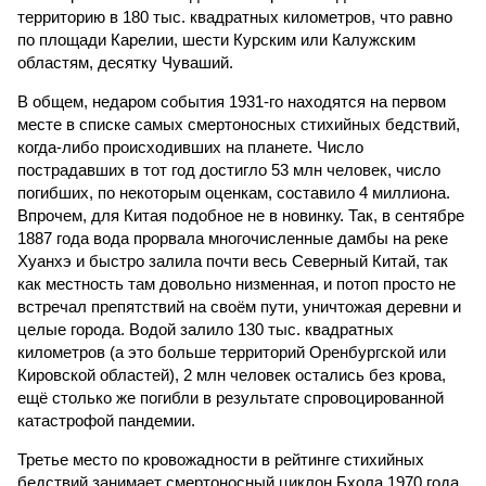
территорию в 180 тыс. квадратных километров, что равно
по площади Карелии, шести Курским или Калужским
областям, десятку Чуваший.
В общем, недаром события 1931-го находятся на первом
месте в списке самых смертоносных стихийных бедствий,
когда-либо происходивших на планете. Число
пострадавших в тот год достигло 53 млн человек, число
погибших, по некоторым оценкам, составило 4 миллиона.
Впрочем, для Китая подобное не в новинку. Так, в сентябре
1887 года вода прорвала многочисленные дамбы на реке
Хуанхэ и быстро залила почти весь Северный Китай, так
как местность там довольно низменная, и потоп просто не
встречал препятствий на своём пути, уничтожая деревни и
целые города. Водой залило 130 тыс. квадратных
километров (а это больше территорий Оренбургской или
Кировской областей), 2 млн человек остались без крова,
ещё столько же погибли в результате спровоцированной
катастрофой пандемии.
Третье место по кровожадности в рейтинге стихийных
бедствий занимает смертоносный циклон Бхола 1970 года,