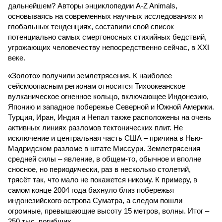
дальнейшем? Авторы энциклопедии A-Z Animals,
основываясь на современных научных исследованиях и
глобальных тенденциях, составили свой список
потенциально самых смертоносных стихийных бедствий,
угрожающих человечеству непосредственно сейчас, в XXI
веке.
«Золото» получили землетрясения. К наиболее
сейсмоопасным регионам относится Тихоокеанское
вулканическое огненное кольцо, включающее Индонезию,
Японию и западное побережье Северной и Южной Америки.
Турция, Иран, Индия и Непал также расположены на очень
активных линиях разломов тектонических плит. Не
исключение и центральная часть США – причина в Нью-
Мадридском разломе в штате Миссури. Землетрясения
средней силы – явление, в общем-то, обычное и вполне
сносное, но периодически, раз в несколько столетий,
трясёт так, что мало не покажется никому. К примеру, в
самом конце 2004 года бахнуло близ побережья
индонезийского острова Суматра, а следом пошли
огромные, превышающие высоту 15 метров, волны. Итог –
250 тыс. погибших.