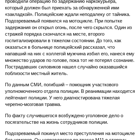
проводили операцию по задержанию наркокурьера,
который должен был приехать за обнаруженной ими
«закладкой». Полицейские ждали неподалеку от тайника.
Подозреваемый появился на мотоцикле. При попытке
задержания он открыл огонь, после чего скрылся. Один из
стражей порядка скончался на месте, второго
госпитализировали в тяжелом состоянии. До того, как
оказаться в больнице полицейский рассказал, что
напавший на них с коллегой мужчина избил его, нанеся ему
множество ударов по голове, пока тот не потерял сознание.
Пострадавших силовиков нашел случайно оказавшийся
поблизости местный житель.
По данным СМИ, погибший – помощник участкового
уполномоченного отдела полиции. В реанимации находится
лейтенант полиции. У него диагностирована тяжелая
черепно-мозговая травма.
По факту случившегося возбуждено уголовное дело о
посягательстве на жизнь сотрудников полиции.
Подозреваемый покинул место преступления на мотоцикле
без номеров. Он направляется по трассе М11 в сторону