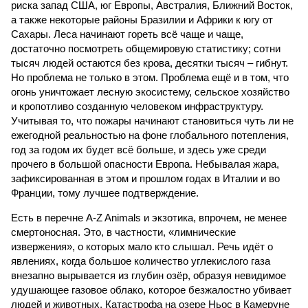
риска запад США, юг Европы, Австралия, Ближний Восток,
а также некоторые районы Бразилии и Африки к югу от
Сахары. Леса начинают гореть всё чаще и чаще,
достаточно посмотреть общемировую статистику; сотни
тысяч людей остаются без крова, десятки тысяч – гибнут.
Но проблема не только в этом. Проблема ещё и в том, что
огонь уничтожает лесную экосистему, сельское хозяйство
и кропотливо созданную человеком инфраструктуру.
Учитывая то, что пожары начинают становиться чуть ли не
ежегодной реальностью на фоне глобального потепления,
год за годом их будет всё больше, и здесь уже среди
прочего в большой опасности Европа. Небывалая жара,
зафиксированная в этом и прошлом годах в Италии и во
Франции, тому лучшее подтверждение.
Есть в перечне A-Z Animals и экзотика, впрочем, не менее
смертоносная. Это, в частности, «лимнические
извержения», о которых мало кто слышал. Речь идёт о
явлениях, когда большое количество углекислого газа
внезапно вырывается из глубин озёр, образуя невидимое
удушающее газовое облако, которое безжалостно убивает
людей и животных. Катастрофа на озере Ньос в Камеруне