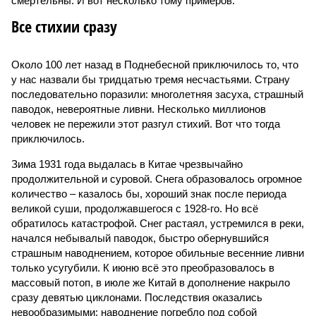
смертельны. И вот несколько тому примеров.
Все стихии сразу
Около 100 лет назад в Поднебесной приключилось то, что
у нас назвали бы тридцатью тремя несчастьями. Страну
последовательно поразили: многолетняя засуха, страшный
паводок, невероятные ливни. Несколько миллионов
человек не пережили этот разгул стихий. Вот что тогда
приключилось.
Зима 1931 года выдалась в Китае чрезвычайно
продолжительной и суровой. Снега образовалось огромное
количество – казалось бы, хороший знак после периода
великой суши, продолжавшегося с 1928-го. Но всё
обратилось катастрофой. Снег растаял, устремился в реки,
начался небывалый паводок, быстро обернувшийся
страшным наводнением, которое обильные весенние ливни
только усугубили. К июню всё это преобразовалось в
массовый потоп, в июле же Китай в дополнение накрыло
сразу девятью циклонами. Последствия оказались
невообразимыми: наводнение погребло под собой