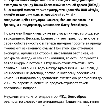
ежегодно за аренду Южно-Кавказской железной дороги (ЮКЖД).
В настоящий момент та эксплуатируется «дочкой» ОАО «РЖД»,
причём исключительно за российский счёт. И в
складывающейся ситуации, кажется, больше вопросов не к
Еревану, а к гендиректору монополии Олегу Белозёрову.
По мнению
Пашиняна
, он не высказал ничего из ряда вон
выходящего. Дескать, Ереван считает транспортную сеть
своей собственностью и теперь намерен просить за аренду
«железки» означенную сумму. При этом, как отмечают
эксперты, армянская сторона, выставляя этот счёт, не
раскрыла методику его калькуляции, то есть, получается,
взяла цифры с потолка. Отдельно стоит отметить, что
заключённый в 2008 году между Арменией и ОАО «РЖД»
концессионный договор, согласно которому российская
компания получила в управление «железку» республики до
2038-го, вероятно, вовсе не предусматривает такой
постановки вопроса.
Неудивительно, что гендиректор РЖД
Белозёров
,
реагируя на словесные интервенции Пашиняна, выступил