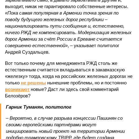
выходит, никак не гарантировало собственные интересы.
«Пока самая популярная в Армении точка зрения по
поводу будущего железных дорог рес­публики –
национализировать пути сообщения и, естественно,
ничего РЖД не компенсировать. Модернизация железных
дорог Армении за счёт России в Ереване считается
совершенно естественной»
, – указывает политолог
Андрей Суздальцев.
Вот только почему для менеджмента РЖД столь же
естественным считается вкладываться в закавказскую
«железку» тогда, когда на российских железных дорогах не
только
не решены
нынешние проблемы, но и постоянно
возникают
новые? Даст ли здесь свой комментарий
Белозёров?
Гарник Туманян, политолог
– Вероятно, в случае разрыва концессии Пашинян со
своими европейскими партнёрами могут
инициировать новый проект на территории Армении
подобно трамповскому TRIPP, где будет создана