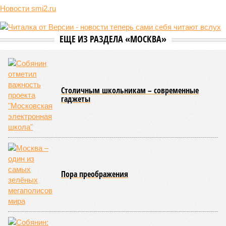
реальной достройки (изображение сгенерировано ИИ)
Пока в Ярославском районе СВАО дольщики «Сказочного леса»
уже получают ключи – в мае 2026 года были получены
заключение о соответствии проектной документации и
разрешение на ввод жилищного комплекса в эксплуатацию –
совсем недалеко, в паре станций метро южнее, на Люблинской
улице, картина, можно сказать, прямо противоположная.
Сюжет:
Недвижимость
ЖК «Светлый мир «Станция Л»: та же группа компаний-
банкрот Seven Suns Development, та же
анонсированная
схема достройки через Capital Group осенью 2024 года, но
за прошедшие два года результатов, по словам дольщиков,
практически не видно. По
информации
из профильных
порталов, первую очередь ЖК строители обещают сдать к
декабрю 2026 г., вторую – к марту 2028-го. Но никто при
этом из кураторов стройки не задается вопросом: как эти
сроки должны материализоваться? На строительной