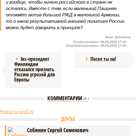
и вообще, чтобы ничего российского в стране не
осталось. Вместе с тем, если маленький Пашинян
отожмёт актив большой РЖД в маленькой Армении,
то о какой результативной внешней политике России
можно будет говорить в принципе?
Иван Дмитриев
Опубликовано:
08.08.2026 17:00
Отредактировано:
08.08.2026 17:00
Экс-президент
Посол ты на!
Финляндии
отказался признать
Россию угрозой для
Европы
КОММЕНТАРИИ
0
Новости smi2.ru
Версия
//
Конфликт
//
В нескольких станциях от уже сданного
«Сказочного леса» пайщики ЖК «Станция Л» продолжают ждать от
компании Capital Group начала реальной достройки
556