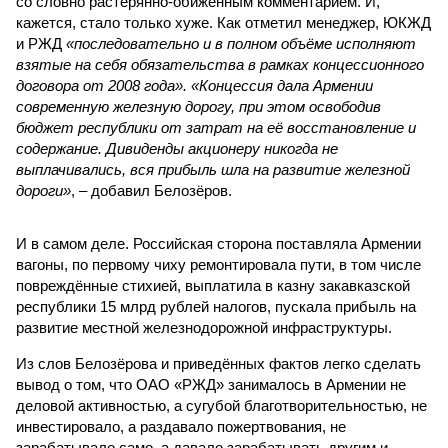
со словно растерянно-обиженным комментарием. И,
кажется, стало только хуже. Как отметил менеджер, ЮКЖД
и РЖД
«последовательно и в полном объёме исполняют
взятые на себя обязательства в рамках концессионного
договора от 2008 года». «Концессия дала Армении
современную железную дорогу, при этом освободив
бюджет республики от затрат на её восстановление и
содержание. Дивиденды акционеру никогда не
выплачивались, вся прибыль шла на развитие железной
дороги»
, – добавил Белозёров.
И в самом деле. Российская сторона поставляла Армении
вагоны, по первому чиху ремонтировала пути, в том числе
повреждённые стихией, выплатила в казну закавказской
республики 15 млрд рублей налогов, пускала прибыль на
развитие местной железнодорожной инфраструктуры.
Из слов Белозёрова и приведённых фактов легко сделать
вывод о том, что ОАО «РЖД» занималось в Армении не
деловой активностью, а сугубой благотворительностью, не
инвестировало, а раздавало пожертвования, не
зарабатывало само, а давало зарабатывать другим и,