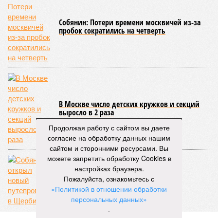
площадке, по свидетельствам дольщиков, регулярно
бывающих у забора, какая-либо техника отсутствует. Ни
бетононасосов, ни работающих кранов, ни признаков
мобилизации подрядчиков. При том, что до «декабря 2026»
осталось менее полугода.
Если в «Сказочном лесу» техзаказчик публично
отчитывался о поэтапной готовности – 90%, затем 97%, с
конкретными инженерными работами (усиление
монолитных конструкций, устранение проектных ошибок) –
то по «Станции Л» подобной публичной отчётности
дольщики не видят. Ни Capital Group, ни кураторы
Продолжая работу с сайтом вы даете
строительства не подтверждают ни соблюдения графика
согласие на обработку данных нашим
строительства, ни объёма фактически выполненных работ.
сайтом и сторонними ресурсами. Вы
можете запретить обработку Cookies в
Напрашивается закономерный вопрос: если
настройках браузера.
декларируемая «Capital Group модель (достраивать
Пожалуйста, ознакомьтесь с
проблемные объекты SSD») сработала на
«Политикой в отношении обработки
Лосиноостровской, почему она не масштабируется на
персональных данных»
Люблино? И означает ли отсутствие техники на площадке,
.
что в реальности подрядчик по «Станции Л» ещё даже не