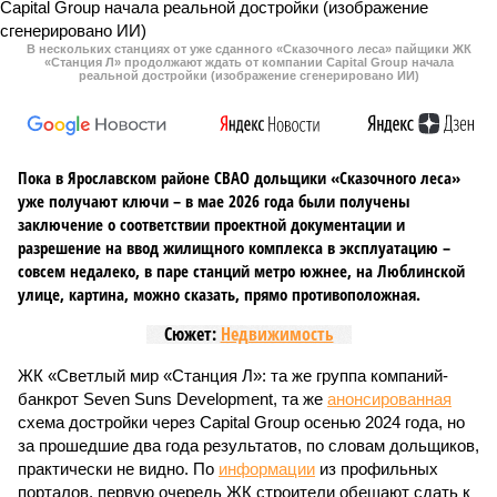
В нескольких станциях от уже сданного «Сказочного леса» пайщики ЖК
«Станция Л» продолжают ждать от компании Capital Group начала
реальной достройки (изображение сгенерировано ИИ)
Пока в Ярославском районе СВАО дольщики «Сказочного леса»
уже получают ключи – в мае 2026 года были получены
заключение о соответствии проектной документации и
разрешение на ввод жилищного комплекса в эксплуатацию –
совсем недалеко, в паре станций метро южнее, на Люблинской
улице, картина, можно сказать, прямо противоположная.
Сюжет:
Недвижимость
ЖК «Светлый мир «Станция Л»: та же группа компаний-
банкрот Seven Suns Development, та же
анонсированная
схема достройки через Capital Group осенью 2024 года, но
за прошедшие два года результатов, по словам дольщиков,
практически не видно. По
информации
из профильных
порталов, первую очередь ЖК строители обещают сдать к