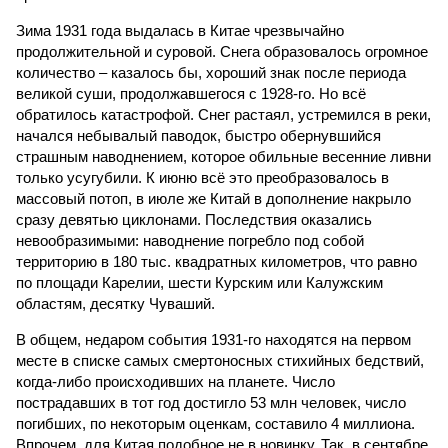
Зима 1931 года выдалась в Китае чрезвычайно
продолжительной и суровой. Снега образовалось огромное
количество – казалось бы, хороший знак после периода
великой суши, продолжавшегося с 1928-го. Но всё
обратилось катастрофой. Снег растаял, устремился в реки,
начался небывалый паводок, быстро обернувшийся
страшным наводнением, которое обильные весенние ливни
только усугубили. К июню всё это преобразовалось в
массовый потоп, в июле же Китай в дополнение накрыло
сразу девятью циклонами. Последствия оказались
невообразимыми: наводнение погребло под собой
территорию в 180 тыс. квадратных километров, что равно
по площади Карелии, шести Курским или Калужским
областям, десятку Чуваший.
В общем, недаром события 1931-го находятся на первом
месте в списке самых смертоносных стихийных бедствий,
когда-либо происходивших на планете. Число
пострадавших в тот год достигло 53 млн человек, число
погибших, по некоторым оценкам, составило 4 миллиона.
Впрочем, для Китая подобное не в новинку. Так, в сентябре