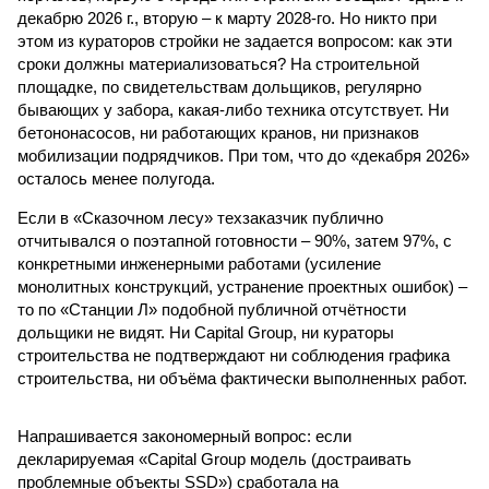
декабрю 2026 г., вторую – к марту 2028-го. Но никто при
этом из кураторов стройки не задается вопросом: как эти
сроки должны материализоваться? На строительной
площадке, по свидетельствам дольщиков, регулярно
бывающих у забора, какая-либо техника отсутствует. Ни
бетононасосов, ни работающих кранов, ни признаков
мобилизации подрядчиков. При том, что до «декабря 2026»
осталось менее полугода.
Если в «Сказочном лесу» техзаказчик публично
отчитывался о поэтапной готовности – 90%, затем 97%, с
конкретными инженерными работами (усиление
монолитных конструкций, устранение проектных ошибок) –
то по «Станции Л» подобной публичной отчётности
дольщики не видят. Ни Capital Group, ни кураторы
строительства не подтверждают ни соблюдения графика
строительства, ни объёма фактически выполненных работ.
Напрашивается закономерный вопрос: если
декларируемая «Capital Group модель (достраивать
проблемные объекты SSD») сработала на