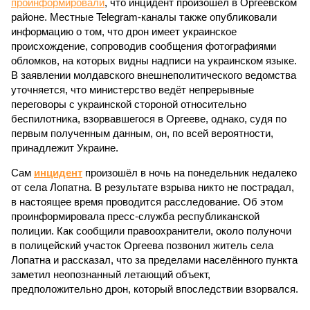
проинформировали
, что инцидент произошёл в Оргеевском
районе. Местные Telegram-каналы также опубликовали
информацию о том, что дрон имеет украинское
происхождение, сопроводив сообщения фотографиями
обломков, на которых видны надписи на украинском языке.
В заявлении молдавского внешнеполитического ведомства
уточняется, что министерство ведёт непрерывные
переговоры с украинской стороной относительно
беспилотника, взорвавшегося в Оргееве, однако, судя по
первым полученным данным, он, по всей вероятности,
принадлежит Украине.
Сам
инцидент
произошёл в ночь на понедельник недалеко
от села Лопатна. В результате взрыва никто не пострадал,
в настоящее время проводится расследование. Об этом
проинформировала пресс-служба республиканской
полиции. Как сообщили правоохранители, около полуночи
в полицейский участок Оргеева позвонил житель села
Лопатна и рассказал, что за пределами населённого пункта
заметил неопознанный летающий объект,
предположительно дрон, который впоследствии взорвался.