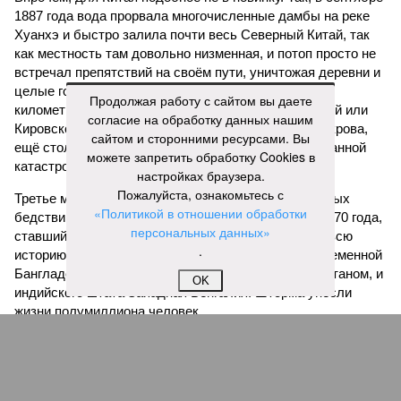
1887 года вода прорвала многочисленные дамбы на реке
Хуанхэ и быстро залила почти весь Северный Китай, так
как местность там довольно низменная, и потоп просто не
встречал препятствий на своём пути, уничтожая деревни и
целые города. Водой залило 130 тыс. квадратных
Продолжая работу с сайтом вы даете
километров (а это больше территорий Оренбургской или
согласие на обработку данных нашим
Кировской областей), 2 млн человек остались без крова,
сайтом и сторонними ресурсами. Вы
ещё столько же погибли в результате спровоцированной
можете запретить обработку Cookies в
катастрофой пандемии.
настройках браузера.
Пожалуйста, ознакомьтесь с
Третье место по кровожадности в рейтинге стихийных
«Политикой в отношении обработки
бедствий занимает смертоносный циклон Бхола 1970 года,
персональных данных»
ставший самым мощным среди себе подобных за всю
.
историю наблюдений. Он поразил территории современной
Бангладеш, тогда называвшейся Восточным Пакистаном, и
OK
индийского штата Западная Бенгалия. Шторма унесли
жизни полумиллиона человек.
Кажется, стремящаяся сохранить свою чистоту природа
что-то знала о том, какие именно страны станут со
временем самыми «грязными» в плане производств, и
планомерно подтачивала их демографию. А как ещё