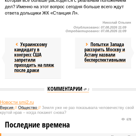
которая все больше расходится с реальным положением
дел? Именно на этот вопрос сегодня больше всего ждут
ответа дольщики ЖК «Станция Л».
Николай Ольхин
Опубликовано:
07.08.2026 11:09
Отредактировано:
07.08.2026 11:09
Украинскому
Попытки Запада
кандидату в
рассорить Москву и
конгресс США
Астану назвали
запретили
бесперспективными
приходить на пляж
после драки
КОММЕНТАРИИ
0
Новости smi2.ru
Версия
//
Общество
//
Земля уже не раз показывала человечеству свой
крутой нрав – когда покажет снова?
678
Последние времена