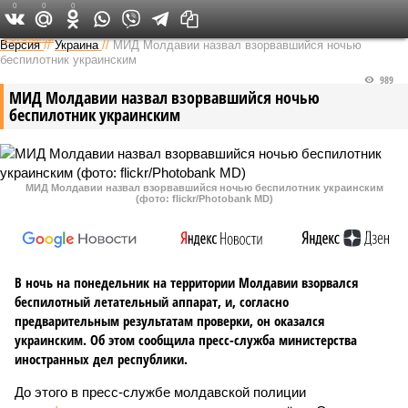
0
0
0
Федеральный выпуск
Версия
//
Украина
//
МИД Молдавии назвал взорвавшийся ночью
беспилотник украинским
989
МИД Молдавии назвал взорвавшийся ночью
беспилотник украинским
МИД Молдавии назвал взорвавшийся ночью беспилотник украинским
(фото: flickr/Photobank MD)
В ночь на понедельник на территории Молдавии взорвался
беспилотный летательный аппарат, и, согласно
предварительным результатам проверки, он оказался
украинским. Об этом сообщила пресс-служба министерства
иностранных дел республики.
До этого в пресс-службе молдавской полиции