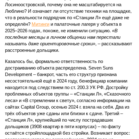
Лосиноостровской, почему она не масштабируется на
Люблино? И означает ли отсутствие техники на площадке,
что в реальности подрядчик по «Станции Л» ещё даже не
определён?
Митинги
и палаточные лагеря у объекта в
2025–2026 годах, похоже, не изменили ситуацию.
«В
последние месяцы в личном общении нам перестали
называть даже ориентировочные сроки»
, – рассказывают
расстроенные дольщики.
Казалось бы, формально ответственность по
достраиванию объекта распределена. Seven Suns
Development – банкрот, часть его структур признана
несостоятельной ещё в 2024 году, бенефициар компании
находится под следствием по ст. 200.3 УК РФ. Достройку
проблемных объектов группы – «Станции Л», «Сказочного
леса» и «В стремлении к свету», согласно информации на
сайтах Capital Group, осенью 2024 г. взяла на себя. Два из
трёх объектов уже сданы или близки к сдаче. Третий –
«Станция Л», крупнейший по числу пострадавших
дольщиков (3908 квартир в пяти корпусах) – по факту
остаётся стройплощадкой без стройки. Возникает вопрос: