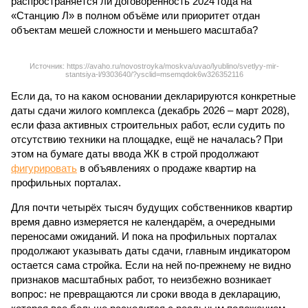
распространяется ли договорённость 2024 года на
«Станцию Л» в полном объёме или приоритет отдан
объектам мешей сложности и меньшего масштаба?
Источник: https://avaho.ru/novostroyka/moskva/uvao/lyublino/svetlyy-mir-
stantsiya-l/9303640/?ysclid=msemqdok6w326352116
Если да, то на каком основании декларируются конкретные
даты сдачи жилого комплекса (декабрь 2026 – март 2028),
если фаза активных строительных работ, если судить по
отсутствию техники на площадке, ещё не началась? При
этом на бумаге даты ввода ЖК в строй продолжают
фигурировать
в объявлениях о продаже квартир на
профильных порталах.
Для почти четырёх тысяч будущих собственников квартир
время давно измеряется не календарём, а очередными
переносами ожиданий. И пока на профильных порталах
продолжают указывать даты сдачи, главным индикатором
остается сама стройка. Если на ней по-прежнему не видно
признаков масштабных работ, то неизбежно возникает
вопрос: не превращаются ли сроки ввода в декларацию,