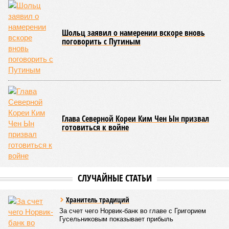
последовательно поразили: многолетняя засуха, страшный
паводок, невероятные ливни. Несколько миллионов
человек не пережили этот разгул стихий. Вот что тогда
приключилось.
Зима 1931 года выдалась в Китае чрезвычайно
продолжительной и суровой. Снега образовалось огромное
количество – казалось бы, хороший знак после периода
великой суши, продолжавшегося с 1928-го. Но всё
обратилось катастрофой. Снег растаял, устремился в реки,
начался небывалый паводок, быстро обернувшийся
страшным наводнением, которое обильные весенние ливни
только усугубили. К июню всё это преобразовалось в
массовый потоп, в июле же Китай в дополнение накрыло
сразу девятью циклонами. Последствия оказались
невообразимыми: наводнение погребло под собой
территорию в 180 тыс. квадратных километров, что равно
по площади Карелии, шести Курским или Калужским
областям, десятку Чуваший.
В общем, недаром события 1931-го находятся на первом
месте в списке самых смертоносных стихийных бедствий,