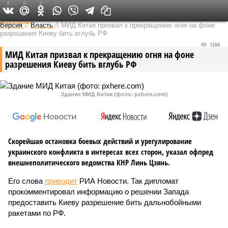
0
0
0
Федеральный выпуск
Версия
//
Власть
//
МИД Китая призвал к прекращению огня на фоне
разрешения Киеву бить вглубь РФ
1284
МИД Китая призвал к прекращению огня на фоне
разрешения Киеву бить вглубь РФ
Здание МИД Китая (фото: pxhere.com)
Скорейшая остановка боевых действий и урегулирование
украинского конфликта в интересах всех сторон, указал офпред
внешнеполитического ведомства КНР Линь Цзянь.
Его слова
приводит
РИА Новости. Так дипломат
прокомментировал информацию о решении Запада
предоставить Киеву разрешение бить дальнобойными
ракетами по РФ.