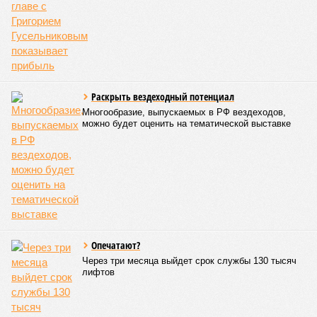
когда-либо происходивших на планете. Число
пострадавших в тот год достигло 53 млн человек, число
погибших, по некоторым оценкам, составило 4 миллиона.
Впрочем, для Китая подобное не в новинку. Так, в сентябре
1887 года вода прорвала многочисленные дамбы на реке
Хуанхэ и быстро залила почти весь Северный Китай, так
как местность там довольно низменная, и потоп просто не
встречал препятствий на своём пути, уничтожая деревни и
целые города. Водой залило 130 тыс. квадратных
километров (а это больше территорий Оренбургской или
Кировской областей), 2 млн человек остались без крова,
ещё столько же погибли в результате спровоцированной
катастрофой пандемии.
Третье место по кровожадности в рейтинге стихийных
бедствий занимает смертоносный циклон Бхола 1970 года,
ставший самым мощным среди себе подобных за всю
историю наблюдений. Он поразил территории современной
Бангладеш, тогда называвшейся Восточным Пакистаном, и
индийского штата Западная Бенгалия. Шторма унесли
жизни полумиллиона человек.