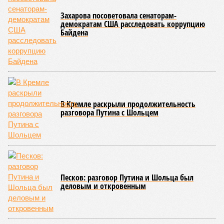
вызванного группой биологов, называется «Конец всей
этой мерзости». В реальной жизни участия пытливых
исследователей в организации конца света может не
понадобиться: природа сама разберётся, как и где
уменьшить масштабы человеческой популяции.
(фото: en.wikipedia.org)
Да, наша любимая маленькая планета может быть
единственной, где в пределах Солнечной системы есть
полноценная жизнь, но Земля также регулярно пытается
эту жизнь уничтожить. Так уж вышло, что внутренние
процессы на планете включают в себя всевозможные
геологические, метеорологические и физические явления,
которые для человека довольно опасны. Или попросту
смертельны. И вот несколько тому примеров.
Все стихии сразу
Около 100 лет назад в Поднебесной приключилось то, что
у нас назвали бы тридцатью тремя несчастьями. Страну