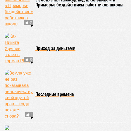
«Золото» получили землетрясения. К наиболее
сейсмоопасным регионам относится Тихоокеанское
вулканическое огненное кольцо, включающее Индонезию,
Японию и западное побережье Северной и Южной Америки.
Турция, Иран, Индия и Непал также расположены на очень
активных линиях разломов тектонических плит. Не
исключение и центральная часть США – причина в Нью-
Мадридском разломе в штате Миссури. Землетрясения
средней силы – явление, в общем-то, обычное и вполне
сносное, но периодически, раз в несколько столетий,
трясёт так, что мало не покажется никому. К примеру, в
самом конце 2004 года бахнуло близ побережья
индонезийского острова Суматра, а следом пошли
огромные, превышающие высоту 15 метров, волны. Итог –
250 тыс. погибших.
На втором месте в рейтинге A-Z Animals как раз цунами. В
этом плане к уязвимым регионам относятся: побережье
Индийского океана, тихо­океанские побережья Японии и
США, а также некоторые районы Карибского бассейна и
Средиземноморья. То есть в зоне риска уже не только