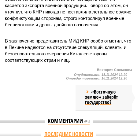
касается экспорта военной продукции. Говоря об этом, он
уточнил, что КНР никогда не поставляла летальное оружие
конфликтующим сторонам, строго контролируя военные
беспилотники и дроны двойного назначения.
В заключение представитель МИД КНР особо отметил, что
в Пекине надеются на отсутствие спекуляций, клеветы и
безосновательного очернения Китая со стороны
соответствующих стран и лиц.
Виктория Степанова
Опубликовано:
18.11.2024 12:20
Отредактировано:
18.11.2024 12:20
«Восточную
землю» заберёт
государство?
КОММЕНТАРИИ
0
Версия
//
Общество
//
Земля уже не раз показывала человечеству свой