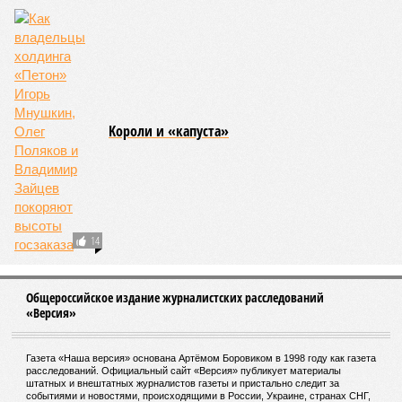
огонь уничтожает лесную экосистему, сельское хозяйство
и кропотливо созданную человеком инфраструктуру.
Учитывая то, что пожары начинают становиться чуть ли не
ежегодной реальностью на фоне глобального потепления,
год за годом их будет всё больше, и здесь уже среди
прочего в большой опасности Европа. Небывалая жара,
зафиксированная в этом и прошлом годах в Италии и во
Франции, тому лучшее подтверждение.
Есть в перечне A-Z Animals и экзотика, впрочем, не менее
смертоносная. Это, в частности, «лимнические
извержения», о которых мало кто слышал. Речь идёт о
явлениях, когда большое количество углекислого газа
внезапно вырывается из глубин озёр, образуя невидимое
удушающее газовое облако, которое безжалостно убивает
людей и животных. Катастрофа на озере Ньос в Камеруне
в 1986 году остаётся одним из наиболее чудовищных
примеров: более 1700 человек и тысячи голов скота
погибли из-за внезапного выброса CO₂, накрывшего
близлежащие деревни.
И здесь мы плавно подходим к тому, чем все эти