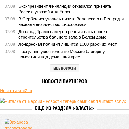
крутой нрав – когда покажет снова?
735
Последние времена
Земля уже не раз показывала человечеству свой крутой
нрав – когда покажет снова?
Земля уже не раз показывала человечеству свой крутой нрав – когда
покажет снова? (фото: АР-ТАСС)
Природа постоянно вступает в противоречие с нами. Ведь пока
она стремится всё на планете держать в балансе, человечество
не особенно церемонится с окружающей средой. Самые
массовые катастрофы в прошлом – какими они были? Какие
ждут нас со дня на день и чем грозят?
Рассказ
Стивена Кинга
, в котором описывались
последствия очередного апокалипсиса, искусственно