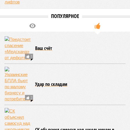
Кажется, стремящаяся сохранить свою чистоту природа
что-то знала о том, какие именно страны станут со
временем самыми «грязными» в плане производств, и
планомерно подтачивала их демографию. А как ещё
объяснить то, что в топ-10 природных катастроф почти все
места занимают бедствия, разразившиеся в Индии,
Пакистане, Бангладеш и Турции? Что характерно, Россию и
Европу подобные катастрофы никогда не затрагивали,
здесь беды были другими, включая массовый голод и
масштабные эпидемии вроде бубонной чумы (200 млн
погибших) или «испанки» (по разным оценкам, от 17,4 до
100 млн погибших во всём мире).
Когда земля – дыбом
Но это дела давно минувших дней. А что нам ждать в
дальнейшем? Авторы энциклопедии A-Z Animals,
основываясь на современных научных исследованиях и
глобальных тенденциях, составили свой список
потенциально самых смертоносных стихийных бедствий,
угрожающих человечеству непосредственно сейчас, в XXI
веке.