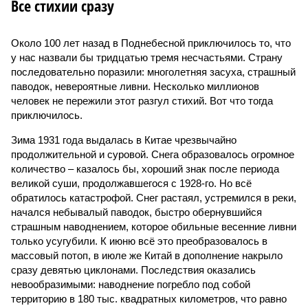
Все стихии сразу
Около 100 лет назад в Поднебесной приключилось то, что
у нас назвали бы тридцатью тремя несчастьями. Страну
последовательно поразили: многолетняя засуха, страшный
паводок, невероятные ливни. Несколько миллионов
человек не пережили этот разгул стихий. Вот что тогда
приключилось.
Зима 1931 года выдалась в Китае чрезвычайно
продолжительной и суровой. Снега образовалось огромное
количество – казалось бы, хороший знак после периода
великой суши, продолжавшегося с 1928-го. Но всё
обратилось катастрофой. Снег растаял, устремился в реки,
начался небывалый паводок, быстро обернувшийся
страшным наводнением, которое обильные весенние ливни
только усугубили. К июню всё это преобразовалось в
массовый потоп, в июле же Китай в дополнение накрыло
сразу девятью циклонами. Последствия оказались
невообразимыми: наводнение погребло под собой
территорию в 180 тыс. квадратных километров, что равно