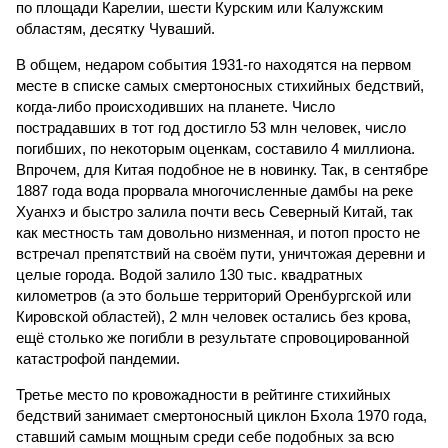
по площади Карелии, шести Курским или Калужским
областям, десятку Чуваший.
В общем, недаром события 1931-го находятся на первом
месте в списке самых смертоносных стихийных бедствий,
когда-либо происходивших на планете. Число
пострадавших в тот год достигло 53 млн человек, число
погибших, по некоторым оценкам, составило 4 миллиона.
Впрочем, для Китая подобное не в новинку. Так, в сентябре
1887 года вода прорвала многочисленные дамбы на реке
Хуанхэ и быстро залила почти весь Северный Китай, так
как местность там довольно низменная, и потоп просто не
встречал препятствий на своём пути, уничтожая деревни и
целые города. Водой залило 130 тыс. квадратных
километров (а это больше территорий Оренбургской или
Кировской областей), 2 млн человек остались без крова,
ещё столько же погибли в результате спровоцированной
катастрофой пандемии.
Третье место по кровожадности в рейтинге стихийных
бедствий занимает смертоносный циклон Бхола 1970 года,
ставший самым мощным среди себе подобных за всю