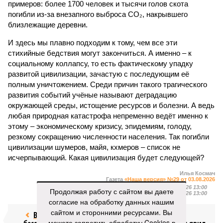
примеров: более 1700 человек и тысячи голов скота
погибли из-за внезапного выброса CO₂, накрывшего
близлежащие деревни.
И здесь мы плавно подходим к тому, чем все эти
стихийные бедствия могут закончиться. А именно – к
социальному коллапсу, то есть фактическому упадку
развитой цивилизации, зачастую с последующим её
полным уничтожением. Среди причин такого трагического
развития событий учёные называют деградацию
окружающей среды, истощение ресурсов и болезни. А ведь
любая природная катастрофа непременно ведёт именно к
этому – экономическому кризису, эпидемиям, голоду,
резкому сокращению численности населения. Так погибли
цивилизации шумеров, майя, кхмеров – список не
исчерпывающий. Какая цивилизация будет следующей?
Илья Космач
Газета
«Наша версия» №29 от 03.08.2026
Опубликовано:
05.08.2026 13:00
Продолжая работу с сайтом вы даете
Отредактировано:
05.08.2026 13:00
согласие на обработку данных нашим
сайтом и сторонними ресурсами. Вы
Возраст
Инфантино
можете запретить обработку Cookies в