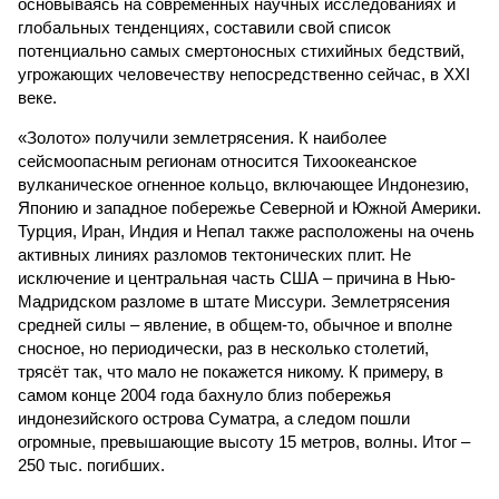
основываясь на современных научных исследованиях и
глобальных тенденциях, составили свой список
потенциально самых смертоносных стихийных бедствий,
угрожающих человечеству непосредственно сейчас, в XXI
веке.
«Золото» получили землетрясения. К наиболее
сейсмоопасным регионам относится Тихоокеанское
вулканическое огненное кольцо, включающее Индонезию,
Японию и западное побережье Северной и Южной Америки.
Турция, Иран, Индия и Непал также расположены на очень
активных линиях разломов тектонических плит. Не
исключение и центральная часть США – причина в Нью-
Мадридском разломе в штате Миссури. Землетрясения
средней силы – явление, в общем-то, обычное и вполне
сносное, но периодически, раз в несколько столетий,
трясёт так, что мало не покажется никому. К примеру, в
самом конце 2004 года бахнуло близ побережья
индонезийского острова Суматра, а следом пошли
огромные, превышающие высоту 15 метров, волны. Итог –
250 тыс. погибших.