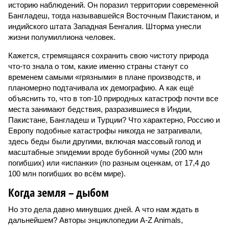
историю наблюдений. Он поразил территории современной
Бангладеш, тогда называвшейся Восточным Пакистаном, и
индийского штата Западная Бенгалия. Шторма унесли
жизни полумиллиона человек.
Кажется, стремящаяся сохранить свою чистоту природа
что-то знала о том, какие именно страны станут со
временем самыми «грязными» в плане производств, и
планомерно подтачивала их демографию. А как ещё
объяснить то, что в топ-10 природных катастроф почти все
места занимают бедствия, разразившиеся в Индии,
Пакистане, Бангладеш и Турции? Что характерно, Россию и
Европу подобные катастрофы никогда не затрагивали,
здесь беды были другими, включая массовый голод и
масштабные эпидемии вроде бубонной чумы (200 млн
погибших) или «испанки» (по разным оценкам, от 17,4 до
100 млн погибших во всём мире).
Когда земля – дыбом
Но это дела давно минувших дней. А что нам ждать в
дальнейшем? Авторы энциклопедии A-Z Animals,