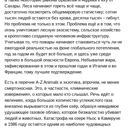
Сахары. Леса начинают гореть всё чаще и чаще,
достаточно посмотреть общемировую статистику; сотни
тысяч людей остаются без крова, десятки тысяч – гибнут.
Но проблема не только в этом. Проблема ещё и в том, что
огонь уничтожает лесную экосистему, сельское хозяйство
и кропотливо созданную человеком инфраструктуру.
Учитывая то, что пожары начинают становиться чуть ли не
ежегодной реальностью на фоне глобального потепления,
год за годом их будет всё больше, и здесь уже среди
прочего в большой опасности Европа. Небывалая жара,
зафиксированная в этом и прошлом годах в Италии и во
Франции, тому лучшее подтверждение.
Есть в перечне A-Z Animals и экзотика, впрочем, не менее
смертоносная. Это, в частности, «лимнические
извержения», о которых мало кто слышал. Речь идёт о
явлениях, когда большое количество углекислого газа
внезапно вырывается из глубин озёр, образуя невидимое
удушающее газовое облако, которое безжалостно убивает
людей и животных. Катастрофа на озере Ньос в Камеруне
в 1986 году остаётся одним из наиболее чудовищных