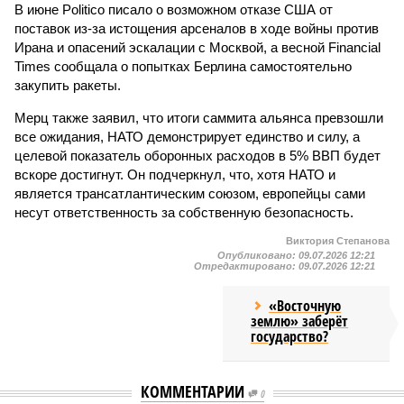
В июне Politico писало о возможном отказе США от
поставок из-за истощения арсеналов в ходе войны против
Ирана и опасений эскалации с Москвой, а весной Financial
Times сообщала о попытках Берлина самостоятельно
закупить ракеты.
Мерц также заявил, что итоги саммита альянса превзошли
все ожидания, НАТО демонстрирует единство и силу, а
целевой показатель оборонных расходов в 5% ВВП будет
вскоре достигнут. Он подчеркнул, что, хотя НАТО и
является трансатлантическим союзом, европейцы сами
несут ответственность за собственную безопасность.
Виктория Степанова
Опубликовано:
09.07.2026 12:21
Отредактировано:
09.07.2026 12:21
«Восточную
землю» заберёт
государство?
КОММЕНТАРИИ
0