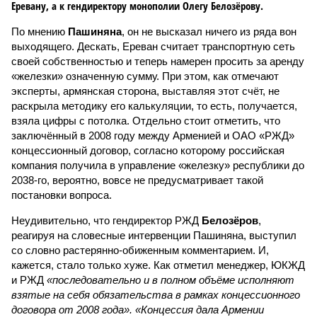
Еревану, а к гендиректору монополии Олегу Белозёрову.
По мнению
Пашиняна
, он не высказал ничего из ряда вон
выходящего. Дескать, Ереван считает транспортную сеть
своей собственностью и теперь намерен просить за аренду
«железки» означенную сумму. При этом, как отмечают
эксперты, армянская сторона, выставляя этот счёт, не
раскрыла методику его калькуляции, то есть, получается,
взяла цифры с потолка. Отдельно стоит отметить, что
заключённый в 2008 году между Арменией и ОАО «РЖД»
концессионный договор, согласно которому российская
компания получила в управление «железку» республики до
2038-го, вероятно, вовсе не предусматривает такой
постановки вопроса.
Неудивительно, что гендиректор РЖД
Белозёров
,
реагируя на словесные интервенции Пашиняна, выступил
со словно растерянно-обиженным комментарием. И,
кажется, стало только хуже. Как отметил менеджер, ЮКЖД
и РЖД
«последовательно и в полном объёме исполняют
взятые на себя обязательства в рамках концессионного
договора от 2008 года». «Концессия дала Армении