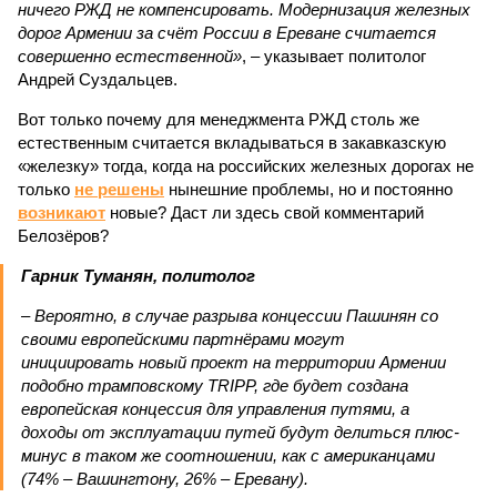
ничего РЖД не компенсировать. Модернизация железных
дорог Армении за счёт России в Ереване считается
совершенно естественной»
, – указывает политолог
Андрей Суздальцев.
Вот только почему для менеджмента РЖД столь же
естественным считается вкладываться в закавказскую
«железку» тогда, когда на российских железных дорогах не
только
не решены
нынешние проблемы, но и постоянно
возникают
новые? Даст ли здесь свой комментарий
Белозёров?
Гарник Туманян, политолог
– Вероятно, в случае разрыва концессии Пашинян со
своими европейскими партнёрами могут
инициировать новый проект на территории Армении
подобно трамповскому TRIPP, где будет создана
европейская концессия для управления путями, а
доходы от эксплуатации путей будут делиться плюс-
минус в таком же соотношении, как с американцами
(74% – Вашингтону, 26% – Еревану).