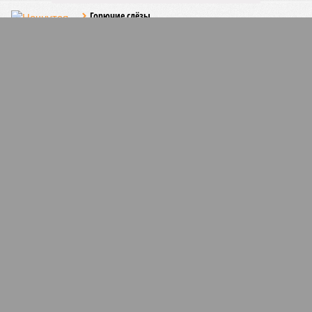
Горючие слёзы
Начнутся ли в России «топливные бунты», как
когда-то начались «табачные»?
Технологии молодых
Компания RWB подвела итоги грантового конкурса
«Клуб инициативной молодежи»
ПОПУЛЯРНОЕ