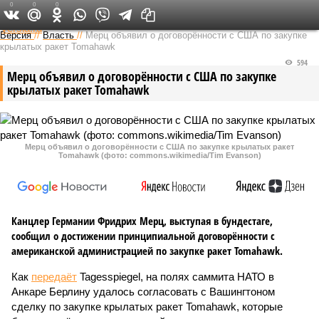
0
0
0
Федеральный выпуск
Версия
//
Власть
//
Мерц объявил о договорённости с США по закупке
крылатых ракет Tomahawk
594
Мерц объявил о договорённости с США по закупке
крылатых ракет Tomahawk
Мерц объявил о договорённости с США по закупке крылатых ракет
Tomahawk (фото: commons.wikimedia/Tim Evanson)
Канцлер Германии Фридрих Мерц, выступая в бундестаге,
сообщил о достижении принципиальной договорённости с
американской администрацией по закупке ракет Tomahawk.
Как
передаёт
Tagesspiegel, на полях саммита НАТО в
Анкаре Берлину удалось согласовать с Вашингтоном
сделку по закупке крылатых ракет Tomahawk, которые