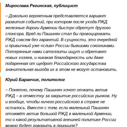
Мирослава Регинская, публицист
– Довольно вероятным представляется вариант
развития событий, при котором после ухода РЖД
железные дороги Армении быстро обретут другого
спонсора. Вряд ли Пашинян стал бы провоцировать
РЖД совсем без гарантий. В сущности, это очередной
и привычный уже «слив» России бывшими союзниками.
Потерянные нами сателлиты ищут и обретают
новых хозяев, и никакая благодарность или даже
подаренная от щедрот Российского государства
значительная выгода их в этом не могут остановить.
Юрий Баранчик, политолог
– Понятно, почему Пашинян хочет отжать актив
РЖД – в отместку за закрытие российских рынков. Ну
и вообще, чтобы ничего российского в стране не
осталось. Вместе с тем, если маленький Пашинян
отожмёт актив большой РЖД в маленькой Армении,
то о какой результативной внешней политике России
можно будет говорить в принципе?