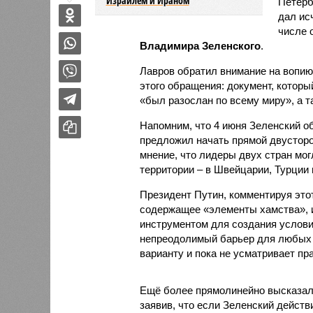
Израилем и Ираном
Петерб
дал ис
числе 
Владимира Зеленского
.
Лавров обратил внимание на вопи
этого обращения: документ, которы
«был разослан по всему миру», а т
Напомним, что 4 июня Зеленский о
предложил начать прямой двусторо
мнение, что лидеры двух стран мог
территории – в Швейцарии, Турции 
Президент Путин, комментируя эт
содержащее «элементы хамства», и
инструментом для создания условий
непреодолимый барьер для любых л
варианту и пока не усматривает пр
Ещё более прямолинейно высказал
заявив, что если Зеленский действ