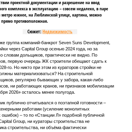
ствии проектной документации и разрешение на ввод
го комплекса в эксплуатацию – совсем недалеко, в паре
 метро южнее, на Люблинской улице, картина, можно
, прямо противоположная.
Сюжет:
Недвижимость
же группа компаний-банкрот Seven Suns Development,
ки через Capital Group осенью 2024 года, но за
о словам дольщиков, практически не видно. По
ов, первую очередь ЖК строители обещают сдать к
028-го. Но никто при этом из кураторов стройки не
 должны материализоваться? На строительной
щиков, регулярно бывающих у забора, какая-либо
осов, ни работающих кранов, ни признаков мобилизации
абря 2026» осталось менее полугода.
ик публично отчитывался о поэтапной готовности –
нженерными работами (усиление монолитных
 ошибок) – то по «Станции Л» подобной публичной
apital Group, ни кураторы строительства не
ка строительства, ни объёма фактически