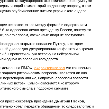
ургского международного экономического форума уже
черпывающий комментарий по данному вопросу, в том
оценив опубликованное письмо украинского лидера
ющее несоответствие между формой и содержанием
й был адресован лично президенту России, почему-то
ак, по его словам, «вежливые люди не поступают».
бнародовал открытое послание Путину, в котором
нний диалог для урегулирования конфликта и выразил
ли бы провести очную встречу на нейтральной
или одном из арабских государств.
от демарш на ПМЭФ,
охарактеризовал
его как письмо,
 задался риторическим вопросом, является ли оно
 переговоров или же, напротив, способом возвести
ичных встреч. Сам он склоняется ко второму
актического смысла в подобном саммите.
ся пресс-секретарь президента
Дмитрий Песков
,
ительно хотел передать обращение, то следовало так и