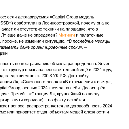
с: если декларируемая «Capital Group модель
SSD») сработала на Лосиноостровской, почему она не
ачает ли отсутствие техники на площадке, что в
и Л» ещё даже не определён?
Митинги
и палаточные
х, похоже, не изменили ситуацию.
«В последние месяцы
называть даже ориентировочные сроки»
, –
ики.
нность по достраиванию объекта распределена. Seven
его структур признана несостоятельной ещё в 2024 году,
 следствием по ст. 200.3 УК РФ. Достройку
нции Л», «Сказочного леса» и «В стремлении к свету»,
tal Group, осенью 2024 г. взяла на себя. Два из трёх
даче. Третий – «Станция Л», крупнейший по числу
тир в пяти корпусах) – по факту остаётся
кает вопрос: распространяется ли договорённость 2024
ёме или приоритет отдан объектам мешей сложности и