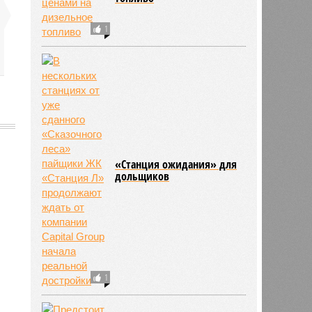
1
«Станция ожидания» для
дольщиков
810
1