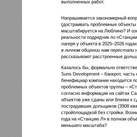
выполненных работ.
Напрашивается закономерный вопро
(достраивать проблемные объекты 
масштабируется на Люблино? И озн
реальности подрядчик по «Станци
лагеря у объекта в 2025–2026 года
в личном общении нам перестали 
рассказывают расстроенные дольщ
Казалось бы, формально ответстве
Suns Development – банкрот, часть 
бенефициар компании находится под
проблемных объектов группы – «Ста
согласно информации на сайтах Capi
объектов уже сданы или близки к с
пострадавших дольщиков (3908 квар
стройплощадкой без стройки. Возни
года на «Станцию Л» в полном объ
меньшего масштаба?