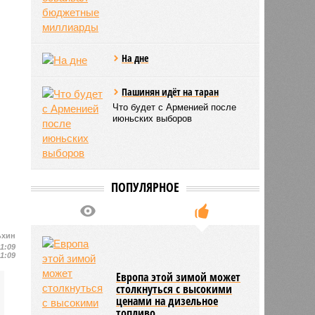
На дне
Пашинян идёт на таран
Что будет с Арменией после
июньских выборов
ПОПУЛЯРНОЕ
ьхин
11:09
11:09
Европа этой зимой может
столкнуться с высокими
ценами на дизельное
топливо