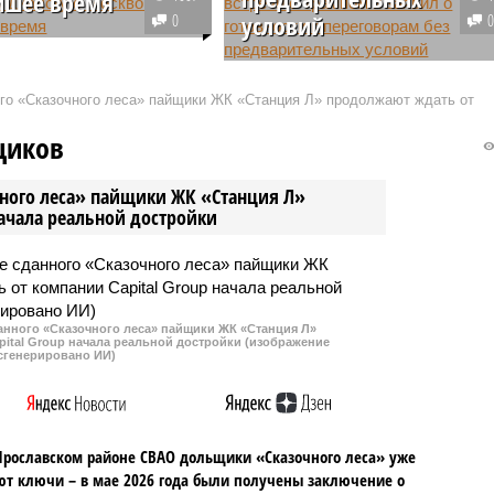
йшее время
0
условий
т Финляндии Александр
интервью выразил
Президент Украины Владимир
ть инициировать
Зеленский после переговоров с
ого «Сказочного леса» пайщики ЖК «Станция Л» продолжают ждать от
ры с Россией в течение
американским коллегой
х нескольких
Дональдом Трампом в Белом
щиков
щих недель.
доме заявил о готовности к
встрече с российским лидером
чного леса» пайщики ЖК «Станция Л»
Владимиром Путиным без
начала реальной достройки
предварительных требований.
данного «Сказочного леса» пайщики ЖК «Станция Л»
ital Group начала реальной достройки (изображение
сгенерировано ИИ)
Ярославском районе СВАО дольщики «Сказочного леса» уже
т ключи – в мае 2026 года были получены заключение о