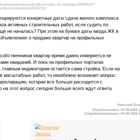
troyka/moskva/uvao/lyublino/svetlyy-mir-stantsiya-l/9303640/?
sclid=msemqdok6w326352116
екларируются конкретные даты сдачи жилого комплекса
фаза активных строительных работ, если судить по
ещё не началась? При этом на бумаге даты ввода ЖК в
объявлениях о продаже квартир на профильных
собственников квартир время давно измеряется не
ами ожиданий. И пока на профильных порталах
 главным индикатором остается сама стройка. Если на
в масштабных работ, то неизбежно возникает вопрос:
 декларацию, которая все больше расходится с
на этот вопрос сегодня больше всего ждут ответа
Николай Ол
Опубликовано:
07.08.2026 
Отредактировано:
07.08.2026 