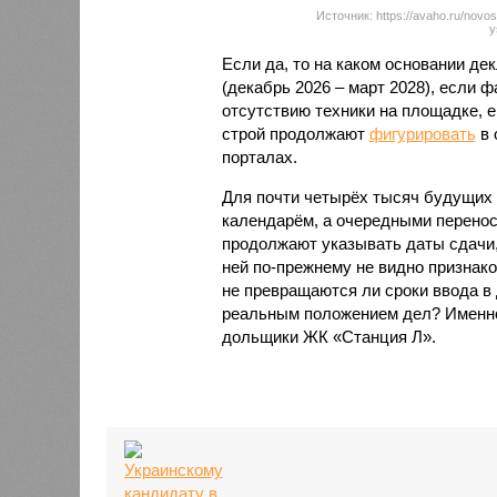
Источник: https://avaho.ru/novos
y
Если да, то на каком основании д
(декабрь 2026 – март 2028), если 
отсутствию техники на площадке, 
строй продолжают
фигурировать
в 
порталах.
Для почти четырёх тысяч будущих 
календарём, а очередными перенос
продолжают указывать даты сдачи,
ней по-прежнему не видно признако
не превращаются ли сроки ввода в
реальным положением дел? Именно 
дольщики ЖК «Станция Л».