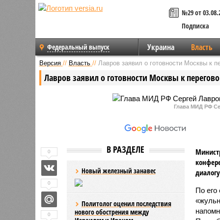
№29 от 03.08.
Подписка
Украина
Власть
Федеральный выпуск
Версия
//
Власть
//
Лавров заявил о готовности Москвы к п
Лавров заявил о готовности Москвы к перегово
Глава МИД РФ Се
В РАЗДЕЛЕ
Министр
0
конфер
Новый железный занавес
диалогу
0
По его
«жульн
Политолог оценил последствия
напомн
нового обострения между
0