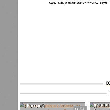
сделать, а если же он «использует
К
В Польше заявили о
Европе
готовности к
заявил
возможному конфликту
диалог
с Россией
874