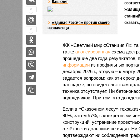
Ваш счёт
соответ
жилищно
0
станций
сказать
«Единая Россия» против своего
назначенца
0
ЖК «Светлый мир «Станция Л»: та 
та же
анонсированная
схема дострой
прошедшие два года результатов, п
информации
из профильных портал
декабрю 2026 г., вторую – к марту 2
задается вопросом: как эти сроки
площадке, по свидетельствам доль
техника отсутствует. Ни бетононас
подрядчиков. При том, что до «дек
Если в «Сказочном лесу» техзаказч
90%, затем 97%, с конкретными и
конструкций, устранение проектных
отчётности дольщики не видят. Ни C
подтверждают ни соблюдения графи