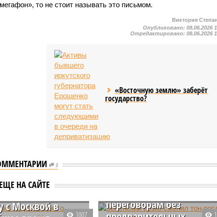
 мегафон», то не стоит называть это письмом.
Виктория Степа
Опубликовано:
08.06.2026 
Отредактировано:
08.06.2026 
«Восточную землю» заберёт
государство?
Зеленский резко сменил
ОММЕНТАРИИ
тон после встречи с
0
Трампом и заявил о
йский лидер
ЕЩЕ НА САЙТЕ
готовности к
 о готовности к
переговорам без
у с Москвой в
предварительных
1007