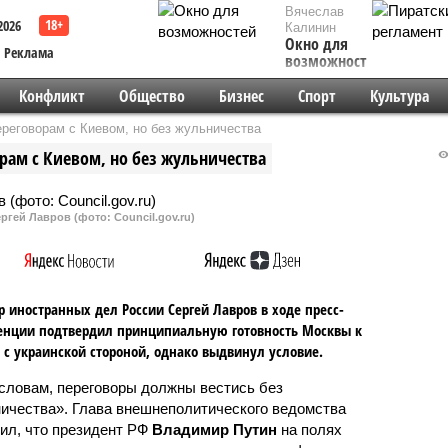
Вячеслав
2026
Калинин
Окно для
Реклама
возможностей
Конфликт
Общество
Бизнес
Спорт
Культура
ереговорам с Киевом, но без жульничества
рам с Киевом, но без жульничества
ргей Лавров (фото: Council.gov.ru)
 иностранных дел России Сергей Лавров в ходе пресс-
енции подтвердил принципиальную готовность Москвы к
 с украинской стороной, однако выдвинул условие.
 словам, переговоры должны вестись без
ичества». Глава внешнеполитического ведомства
ил, что президент РФ
Владимир Путин
на полях