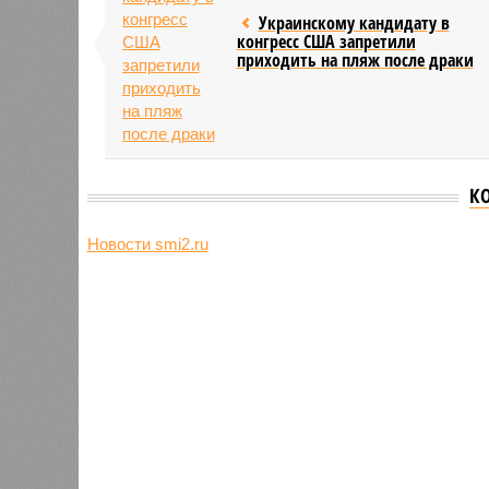
Украинскому кандидату в
конгресс США запретили
приходить на пляж после драки
К
Новости smi2.ru
Версия
//
Общество
//
Земля уже не раз показывала человеч
Последние времена
Земля уже не раз показывала человечеству свой
Земля уже не раз показывала чел