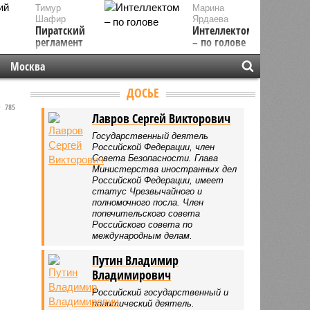
Тимур
Марина
Шафир
Ярдаева
Пиратский
Интеллектом
регламент
– по голове
Москва
ДОСЬЕ
785
Лавров Сергей Викторович
Государственный деятель
Российской Федерации, член
Совета Безопасности. Глава
Министерства иностранных дел
Российской Федерации, имеет
статус Чрезвычайного и
полномочного посла. Член
попечительского совета
Российского совета по
международным делам.
Путин Владимир
Владимирович
Российский государственный и
политический деятель.