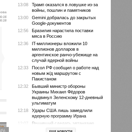
13:08
Трамп оказался в ловушке из-за
войны, пошлин и памятников
нова
16:16
13:00
Gemini добралась до закрытых
16:16
Google-документов
12:56
Бразилия нарастила поставки
мяса в Россию
12:36
IT-миллионеры вложили 10
миллионов долларов в
аргентинское ранчо-убежище на
случай ядерной войны
12:33
Посол РФ сообщил о работе над
новым ж/д маршрутом с
Пакистаном
12:32
Бывший министр обороны
Украины Михаил Фёдоров
выдвинул Зеленскому 12-дневный
ультиматум
12:18
Удары США лишь замедлили
ядерную программу Ирана
12:07
Решивший сделать эвтаназию
блогер передумал из-за реакции
1456
ЕЩЕ НОВОСТИ