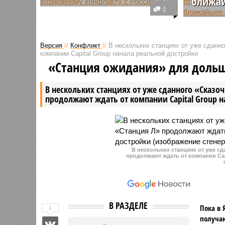
ближа
Глава МИД Польши Радослав
0
Сикорский заявил о готовности
Президен
представляемой им страны к
Стубб в 
конфликту с Россией, отметив
готовнос
Версия
//
Конфликт
//
В нескольких станциях от уже сданн
стремительно растущий военный
перегово
компании Capital Group начала реальной достройки
потенциал государства.
ближайши
«Станция ожидания» для доль
предстоя
В нескольких станциях от уже сданного «Сказо
продолжают ждать от компании Capital Group 
В нескольких станциях от уже с
продолжают ждать от компании Cap
В РАЗДЕЛЕ
Пока в 
1
получаю