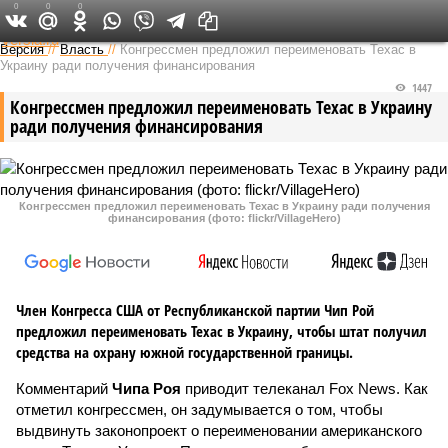
0
0
0
Федеральный выпуск
Версия
//
Власть
//
Конгрессмен предложил переименовать Техас в
Украину ради получения финансирования
1447
Конгрессмен предложил переименовать Техас в Украину
ради получения финансирования
Конгрессмен предложил переименовать Техас в Украину ради получения
финансирования (фото: flickr/VillageHero)
Член Конгресса США от Республиканской партии Чип Рой
предложил переименовать Техас в Украину, чтобы штат получил
средства на охрану южной государственной границы.
Комментарий
Чипа Роя
приводит телеканал Fox News. Как
отметил конгрессмен, он задумывается о том, чтобы
выдвинуть законопроект о переименовании американского