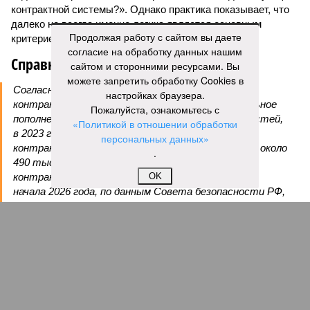
контрактной системы?». Однако практика показывает, что
далеко не всегда именно логика является основным
Продолжая работу с сайтом вы даете
критерием при принятии решений.
согласие на обработку данных нашим
Справка
сайтом и сторонними ресурсами. Вы
можете запретить обработку Cookies в
Согласно официальным данным, ставка на
настройках браузера.
контрактную службу пока обеспечивает стабильное
Пожалуйста, ознакомьтесь с
пополнение армии. По заявлениям российских властей,
«Политикой в отношении обработки
в 2023 году на службу поступили около 490 тыс.
персональных данных»
контрактников и добровольцев, в 2024-м – также около
.
490 тыс., в 2025-м – почти 455 тыс. (422,7 тыс.
контрактников и около 32 тыс. добровольцев). С
OK
начала 2026 года, по данным Совета безопасности РФ,
контракт заключили около 200 тыс. человек, ещё
более 16 тыс. поступили в добровольческие
формирования.
Александр Степанов
Газета
«Наша версия» №30 от 10.08.2026
Опубликовано:
10.08.2026 10:00
Отредактировано:
10.08.2026 10:00