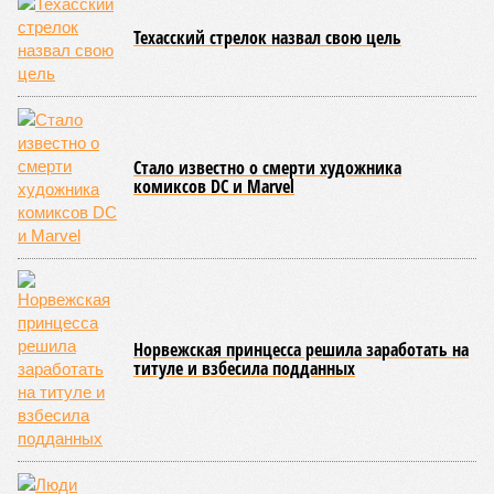
В 2023 году в статье, опубликованной в научном издании
Cell.com, были описаны 12 признаков старения. К ним
относятся – не пугайтесь учёных терминов – повышенная
вероятность генетических мутаций при делении клетки,
неспособность контролировать выработку и поддержание
белков, а также дисфункция митохондрий. Некоторые из
этих признаков обратимы. Во всяком случае, таковы
предположения исследователей. Например, одним из
признаков биологического старения является уменьшение
длины теломер (защитных «колпачков» на концах
хромосом) – такое можно исправить и заодно увеличить
продолжительность жизни.
Но первая и главная проблема, пишет издание Medical
News Today, в соматических мутациях. Это изменения в
генетическом коде любой клетки организма (кроме
сперматозоидов и яйцеклеток), которые являются
неизбежным следствием деления клеток и происходят на
протяжении всей нашей жизни. Иногда они возникают под
воздействием внешних факторов, условно таких как
ультрафиолет, а иногда… это просто случается. Просто