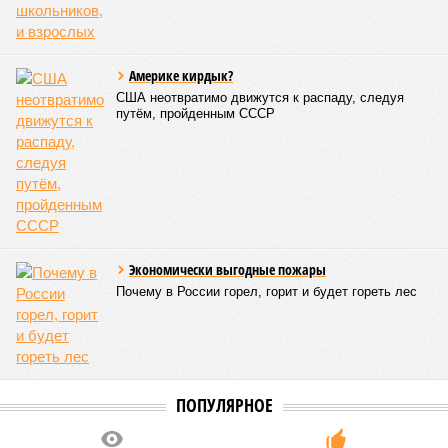
Цифры
По данным за 2025 год, лидером по средней
продолжительности жизни из всех стран стало
Княжество Монако. В общем-то, неудивительно с
учётом богатства и благополучия этого крохотного
клочка суши. Но второе место удивляет – оно,
оказывается, за Гонконгом. Если в Монако
большинство доживают до 87 лет, то в Гонконге – до
85 с копейками. «Бронза» за Японией – почти 85 лет.
Далее следуют Южная Корея, Швейцария и Австралия.
Средняя продолжительность жизни в России – 74,2
года, от лидеров рейтинга мы очень далеки. Впрочем,
Владимир Путин поставил задачу, чтобы к 2030 году
эта цифра выросла до 78 лет, а к 2036 году – до 81
года. Как это будет выполняться, неизвестно.
Эта железная печень
В своём новейшем исследовании, опубликованном в NPJ
Aging, группа учёных из Сколковского института науки и
технологий во главе с доктором биологических наук