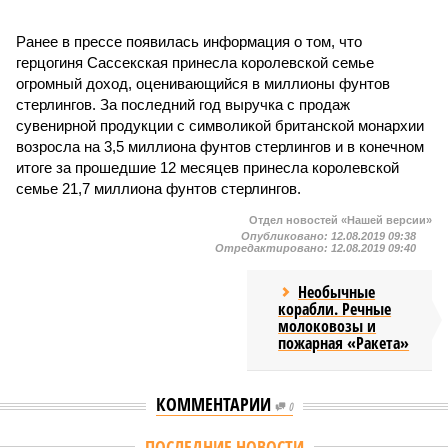
Ранее в прессе появилась информация о том, что
герцогиня Сассекская принесла королевской семье
огромный доход, оценивающийся в миллионы фунтов
стерлингов. За последний год выручка с продаж
сувенирной продукции с символикой британской монархии
возросла на 3,5 миллиона фунтов стерлингов и в конечном
итоге за прошедшие 12 месяцев принесла королевской
семье 21,7 миллиона фунтов стерлингов.
Отдел новостей «Нашей версии»
Опубликовано:
12.08.2019 09:38
Отредактировано:
12.08.2019 09:40
Необычные
корабли. Речные
молоковозы и
пожарная «Ракета»
КОММЕНТАРИИ
0
Версия
//
Общество
//
Мы могли бы жить сотни лет, но этого никогда не