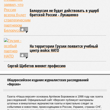
нейронов сокращает среднюю продолжительность жизни
до 194 лет, а повреждение клеток сердечной мышцы – до
208 лет. Эти результаты заставляют усомниться в мечтах
энтузиастов долголетия, таких как биохакер Брайан
Джонсон, который ежегодно тратит миллионы долларов на
попытки замедлить процесс старения и в конечном счёте
опередить саму смерть, иронизируют в New York Post.
Главная проблема и печаль в том, что не в одних только
мутациях дело.
«Наше исследование показывает, что
соматические мутации вносят значительный вклад в
старение, но сами по себе они не могут объяснить
наблюдаемую смертность, –
цитирует Medical Express
соавтора исследования
Дмитрия Крюкова
, научного
сотрудника Центра био- и медицинских технологий
Сколтеха и старшего научного сотрудника AIRI. –
Это
означает, что другие механизмы старения, такие как
потеря протеостаза, митохондриальная дисфункция или
эпигенетические изменения, вносят сопоставимый вклад
в ограничение продолжительности жизни».
Впрочем, исключение соматических мутаций в любом