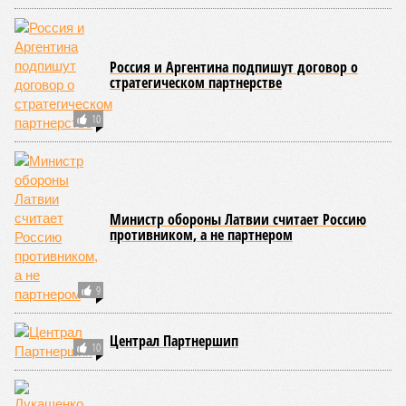
научный сотрудник Института искусственного интеллекта
(AIRI).
Интересно, что некоторые ткани нашего организма более
устойчивы к соматическим мутациям, чем другие. В
частности, клетки печени: они с радостью заменят старые,
процветая бесконечно долго. С другой стороны, клетки
миокарда (среднего слоя сердечной мышцы) и нейроны
(клетки головного мозга) гораздо более подвержены
мутациям: если их функция деления и размножения
утрачена, восстановить её невозможно. Когда они
перестают функционировать, отказывают сердце и мозг,
что, разумеется, приводит к смерти. Авторы исследования
называют эти типы клеток «критическими точками
ограничения продолжительности жизни».
Причина ясна, но будущее в тумане
Получается, что бедная несчастная печень, вынужденная
переваривать вредную пищу и прочий алкоголь на
ежедневной основе, могла бы прожить десятки тысяч лет!
А вот мозг, от которого эта печень полностью зависит, – нет.
Согласно сколковской модели повреждение одних только