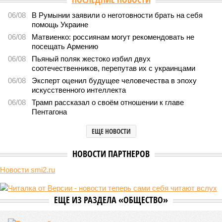
будет
501
Возраст бессмертия
Мы могли бы жить сотни лет, но этого никогда не будет
Мы могли бы жить сотни лет, но этого никогда не будет (фото: Deep
Vision)
Как бы мы ни старались, достигнуть бессмертия у человека не
получится никогда, даже при самых совершенных технологиях и
самой совершенной медицине. Точку в многолетних дебатах о
долголетии поставило новое исследование российских учёных: в
теории максимальный предел жизни – 194 года. Но и этот
возраст практически вряд ли достижим – во всём виноваты
мутации ДНК.
Сюжет:
Здоровье