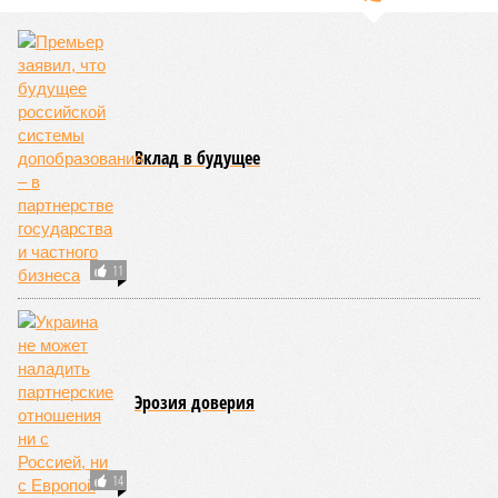
Екатериной Храмеевой
подсчитала максимальный срок
жизни человека. Вернее, каким бы этот срок мог быть, если
исключить из уравнения все признаки старения, в том
числе и соматические мутации.
Итак, пишет в своей разошедшейся на многомиллионную
аудиторию публикации New York Post (почему, кстати, New
York Post, а не отечественные издания?), получилось, что
средним показателем было бы 1759 лет, а максимальным –
29 921 год. Неплохо: одному-единственному человеку
можно было бы застать сразу несколько концов света,
ледниковых периодов и крушение десятка-другого
развитых цивилизаций. Но мы снова возвращаемся к
катастрофическим изменениям в ДНК, которые начисто
вычёркивают эти цифры из всех возможных вариантов
долголетия.
«При устранении всех остальных причин
старения только соматические мутации сокращают
теоретическую среднюю продолжительность жизни с
1759 до 156 лет»
, – рассказывает
Евгений Ефимов
, один
из ключевых авторов исследования, научный сотрудник
Центра био- и медицинских технологий Сколтеха и