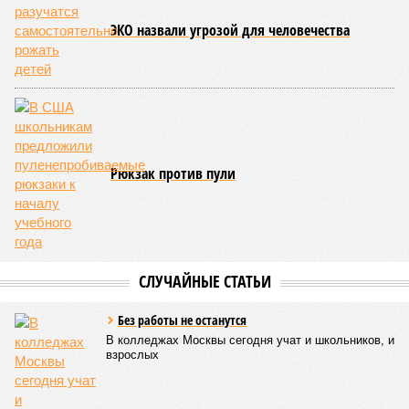
«потому что». И учёные до сих пор бьются над загадкой
почему.
Некоторые мутации не слишком разрушительны, и клетка
может существовать в слегка изменённом виде. Другие же
приводят к катастрофическим изменениям внутри неё – и
она погибает.
«У 80-летнего человека в типичной клетке
присутствуют тысячи соматических мутаций. У
организма нет механики, которая позволила бы ему
вернуться и исправить повреждения, уже записанные в
геноме,
– рассказывает
Джереми Клерк
, доцент
медицинской школы Гроссмана при Нью-Йоркском
университете.
– На протяжении десятилетий
накопившиеся повреждения снижают эффективность
работы клетки, а в некоторых случаях создают
предпосылки для развития рака»
. То есть получается, что,
какие бы антивозрастные процедуры вы ни проводили, как
бы ни пытались замедлить старение, устраняя его
причины, всё равно ничего не выйдет – мутации возьмут
своё.