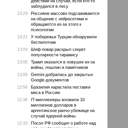
действий на случай, если кто-то
заблудился в лесу
13:29
Россияне массово подсаживаются
на общение с нейросетями и
обращаются из-за этого к
психологам
13:21
У побережья Турции обнаружили
беспилотник
13:09
Шеф-повар раскрыл секрет
популярности тирамису
13:08
Трамп оказался в ловушке из-за
войны, пошлин и памятников
13:00
Gemini добралась до закрытых
Google-документов
12:56
Бразилия нарастила поставки
мяса в Россию
12:36
IT-миллионеры вложили 10
миллионов долларов в
аргентинское ранчо-убежище на
случай ядерной войны
12:33
Посол РФ сообщил о работе над