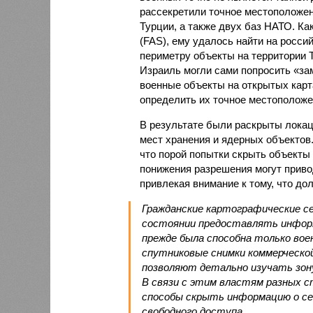
рассекретили точное местоположен
Турции, а также двух баз НАТО. Ка
(FAS), ему удалось найти на росс
периметру объекты на территории Т
Израиль могли сами попросить «за
военные объекты на открытых карт
определить их точное местоположе
В результате были раскрыты локац
мест хранения и ядерных объектов.
что порой попытки скрыть объекты
понижения разрешения могут приво
привлекая внимание к тому, что до
Гражданские картографические се
состоянии предоставлять инфор
прежде была способна только воен
спутниковые снимки коммерческой
позволяют детально изучать зон
В связи с этим властям разных 
способы скрыть информацию о се
свободного доступа