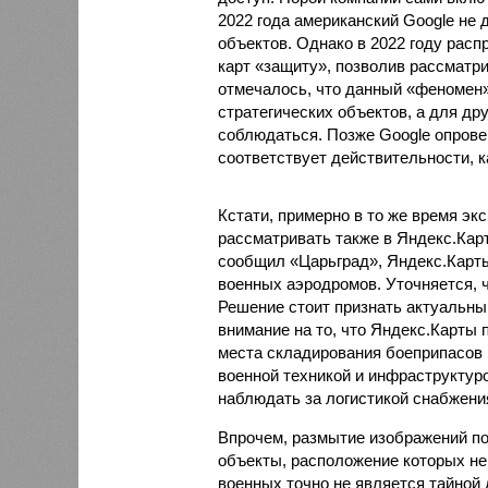
2022 года американский Google не
объектов. Однако в 2022 году расп
карт «защиту», позволив рассматр
отмечалось, что данный «феномен
стратегических объектов, а для др
соблюдаться. Позже Google опрове
соответствует действительности, 
Кстати, примерно в то же время э
рассматривать также в Яндекс.Карт
сообщил «Царьград», Яндекс.Карт
военных аэродромов. Уточняется, 
Решение стоит признать актуальным
внимание на то, что Яндекс.Карты 
места складирования боеприпасов 
военной техникой и инфраструктуро
наблюдать за логистикой снабжени
Впрочем, размытие изображений п
объекты, расположение которых не
военных точно не является тайной 