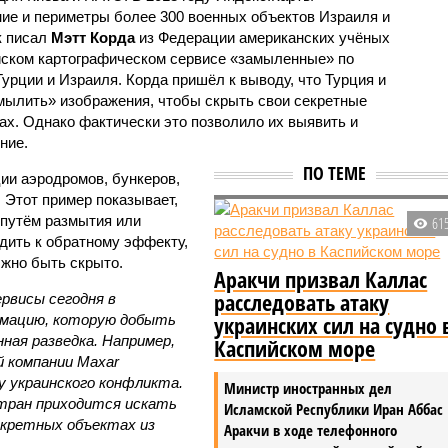
ие и периметры более 300 военных объектов Израиля и
к писал
Мэтт Корда
из Федерации американских учёных
ийском картографическом сервисе «замыленные» по
урции и Израиля. Корда пришёл к выводу, что Турция и
мылить» изображения, чтобы скрыть свои секретные
ах. Однако фактически это позволило их выявить и
ние.
ПО ТЕМЕ
ии аэродромов, бункеров,
 Этот пример показывает,
 путём размытия или
61
дить к обратному эффекту,
лжно быть скрыто.
Аракчи призвал Каллас
расследовать атаку
рвисы сегодня в
украинских сил на судно 
мацию, которую добыть
ная разведка. Например,
Каспийском море
 компании Maxar
у украинского конфликта.
Министр иностранных дел
стран приходится искать
Исламской Республики Иран Аббас
кретных объектах из
Аракчи в ходе телефонного