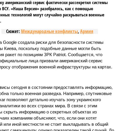
ку американский сервис фактически рассекретил системы
 ВСУ. «Наша Версия» разобралось, как с помощью
нных технологий могут случайно раскрываться военные
.
Сюжет:
Международные конфликты
,
Армия
 Google создала риски для безопасности системы
ы Киева, поскольку подобные данные могли быть
я ракет по позициям ЗРК Patriot. Сообщается, что
 официальные лица призвали американский сервис
просу отображения военной инфраструктуры на картах.
висы сегодня в состоянии предоставлять информацию,
бна только военная разведка. Например, спутниковые
ar позволяют детально изучать зону украинского
аналитики во всех странах мира. В связи с этим
ы скрыть информацию о секретных объектах из
учаях компаниям объясняют, что, если они хотят
ой или иной местности не стоит выкладывать в общий
ают самоцензуру, однако показателен такой случай. До