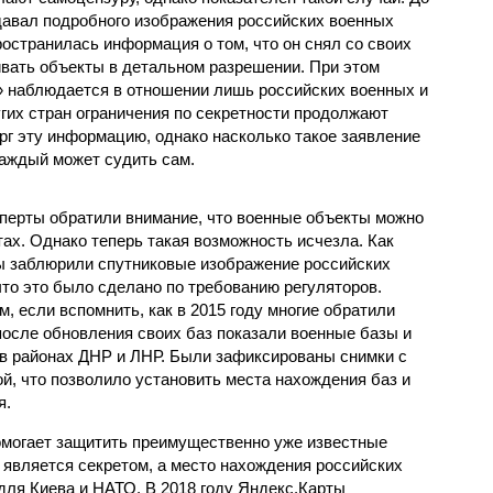
 давал подробного изображения российских военных
ространилась информация о том, что он снял со своих
ивать объекты в детальном разрешении. При этом
» наблюдается в отношении лишь российских военных и
угих стран ограничения по секретности продолжают
рг эту информацию, однако насколько такое заявление
каждый может судить сам.
ксперты обратили внимание, что военные объекты можно
ах. Однако теперь такая возможность исчезла. Как
ы заблюрили спутниковые изображение российских
что это было сделано по требованию регуляторов.
, если вспомнить, как в 2015 году многие обратили
после обновления своих баз показали военные базы и
в районах ДНР и ЛНР. Были зафиксированы снимки с
й, что позволило установить места нахождения баз и
я.
омогает защитить преимущественно уже известные
 является секретом, а место нахождения российских
для Киева и НАТО. В 2018 году Яндекс.Карты