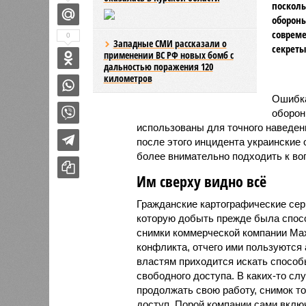
посколь
обороны
совреме
0
Западные СМИ рассказали о
секреты
применении ВС РФ новых бомб с
дальностью поражения 120
километров
Ошибка
оборон
использованы для точного наведени
после этого инцидента украинские
более внимательно подходить к во
Им сверху видно всё
Гражданские картографические сер
которую добыть прежде была спосо
снимки коммерческой компании Max
конфликта, отчего ими пользуются 
властям приходится искать способ
свободного доступа. В каких-то сл
продолжать свою работу, снимок т
доступ. Порой компании сами включ