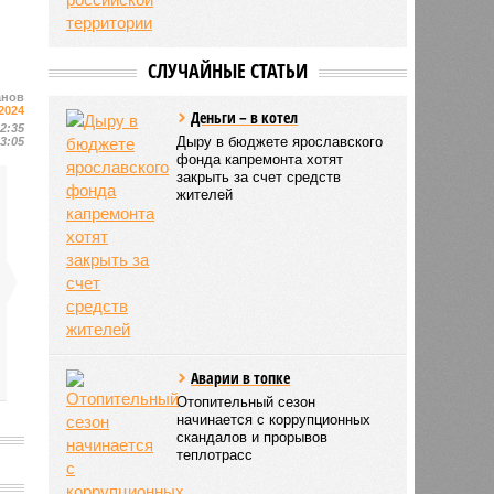
СЛУЧАЙНЫЕ СТАТЬИ
анов
2024
Деньги – в котел
12:35
Дыру в бюджете ярославского
13:05
фонда капремонта хотят
закрыть за счет средств
жителей
Аварии в топке
Отопительный сезон
начинается с коррупционных
скандалов и прорывов
теплотрасс
Ф