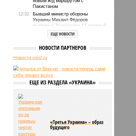
новым ж/д маршрутом с
Пакистаном
12:32
Бывший министр обороны
Украины Михаил Фёдоров
выдвинул Зеленскому 12-дневный
ультиматум
ЕЩЕ НОВОСТИ
12:18
Удары США лишь замедлили
ядерную программу Ирана
НОВОСТИ ПАРТНЕРОВ
12:07
Решивший сделать эвтаназию
Новости smi2.ru
блогер передумал из-за реакции
подписчиков
11:43
Итальянские аграрии забили
тревогу из-за засухи
ЕЩЕ ИЗ РАЗДЕЛА «УКРАИНА»
«Третья Украина» – образ
будущего