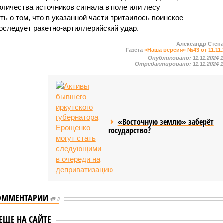
личества источников сигнала в поле или лесу
ь о том, что в указанной части притаилось воинское
оследует ракетно-артиллерийский удар.
Александр Степ
Газета
«Наша версия» №43 от 11.11.
Опубликовано:
11.11.2024 
Отредактировано:
11.11.2024 
«Восточную землю» заберёт
государство?
СВР раскрыла план
ОММЕНТАРИИ
0
украинских спецслужб
жертв удара ВСУ
расшатать ситуацию в Р
ЕЩЕ НА САЙТЕ