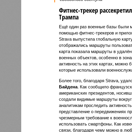
Фитнес-трекер рассекрети
Трампа
Ещё один раз военные базы были 
помощью фитнес-трекеров и приложе
Strava выпустила глобальную карту
отображались маршруты пользовате
карта показала маршруты в удалён
военных объектов, особенно в зона
активность на этих картах, можно
которые использовали военнослуж
Более того, благодаря Strava, уда
Байдена
. Как сообщило французск
американских президентов, носивш
создали видимые маршруты вокруг 
аналитикам проследить активность
представление о передвижениях пре
чрезмерным требование к военносл
использовать смартфоны. Как изве
связи, благодаря чему можно в лю