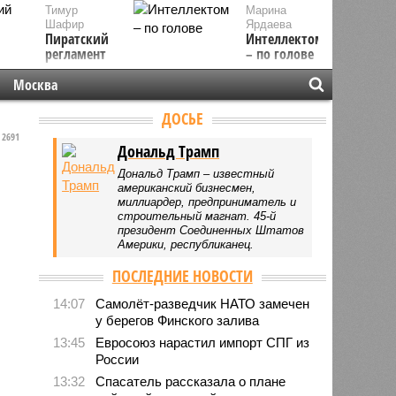
Тимур
Марина
Шафир
Ярдаева
Пиратский
Интеллектом
регламент
– по голове
Москва
ДОСЬЕ
2691
Дональд Трамп
Дональд Трамп – известный
американский бизнесмен,
миллиардер, предприниматель и
строительный магнат. 45-й
президент Соединенных Штатов
Америки, республиканец.
ПОСЛЕДНИЕ НОВОСТИ
14:07
Самолёт-разведчик НАТО замечен
у берегов Финского залива
13:45
Евросоюз нарастил импорт СПГ из
России
13:32
Спасатель рассказала о плане