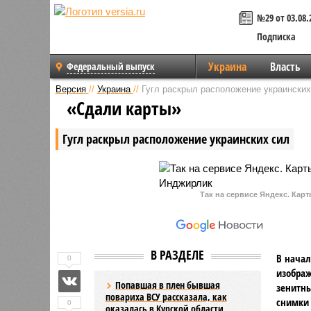
№29 от 03.08.
Подписка
Украина
Власть
Федеральный выпуск
Версия
//
Украина
//
Гугл раскрыл расположение украинских
«Сдали карты»
Гугл раскрыл расположение украинских сил
Так на сервисе Яндекс. Кар
В РАЗДЕЛЕ
В начал
0
изображ
Попавшая в плен бывшая
зенитны
повариха ВСУ рассказала, как
снимки 
0
оказалась в Курской области