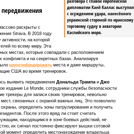
разговора с главой европейской
дипломатии Каей Каллас выступи
л передвижения
с осуждением удара, нанесённого
украинской стороной по иранскому
торговому судну в акватории
массово раскрыты с
Каспийского моря.
ния Strava. В 2018 году
 активности, на которой
лей по всему миру. Эта
ных местах, которые совпадали с расположением
х конфликта и на секретных базах. Анализируя
 было
идентифицировать
места и даже маршруты,
ащие США во время тренировок.
лось выявить передвижения
Дональда Трампа
и
Джо
ое издание Le Monde, сотрудники службы безопасности
ие трекеры для записи своих тренировок, невольно
мест, связанных с охраной важных лиц. Это позволило
 охраны, определить зоны патрулирования и получить
зидентов. После этого вряд ли стоит считать
ужащим, находящимся в зоне боевых действий, не
стно, их сигнал постоянно фиксируют вышки сотовой
бой момент определить местонахождение владельца