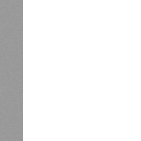
Пока в 
1
получаю
Ваш счёт
соответ
жилищно
0
станций
сказать
«Единая Россия» против своего
назначенца
0
ЖК «Светлый мир «Станция Л»: та 
та же
анонсированная
схема дострой
прошедшие два года результатов, п
информации
из профильных портал
декабрю 2026 г., вторую – к марту 2
задается вопросом: как эти сроки
площадке, по свидетельствам доль
техника отсутствует. Ни бетононас
подрядчиков. При том, что до «дек
Если в «Сказочном лесу» техзаказч
90%, затем 97%, с конкретными и
конструкций, устранение проектных