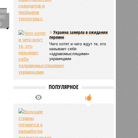
892
0
)
Украина замерла в ожидании
перемен
Чего хотят и чего ждут те, кто
называет себя
399
«здравомыслящими»
украинцами
ПОПУЛЯРНОЕ