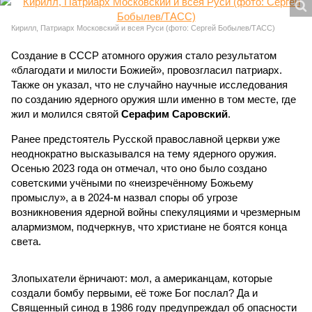
Кирилл, Патриарх Московский и всея Руси (фото: Сергей Бобылев/ТАСС)
Создание в СССР атомного оружия стало результатом
«благодати и милости Божией», провозгласил патриарх.
Также он указал, что не случайно научные исследования
по созданию ядерного оружия шли именно в том месте, где
жил и молился святой
Серафим Саровский
.
Ранее предстоятель Русской православной церкви уже
неоднократно высказывался на тему ядерного оружия.
Осенью 2023 года он отмечал, что оно было создано
советскими учёными по «неизречённому Божьему
промыслу», а в 2024-м назвал споры об угрозе
возникновения ядерной войны спекуляциями и чрезмерным
алармизмом, подчеркнув, что христиане не боятся конца
света.
Злопыхатели ёрничают: мол, а американцам, которые
создали бомбу первыми, её тоже Бог послал? Да и
Священный синод в 1986 году предупреждал об опасности