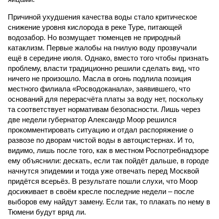
Причиной ухудшения качества воды стало критическое
снижение уровня кислорода в реке Туре, питающей
водозабор. Но возмущает тюменцев не природный
катаклизм. Первые жалобы на гнилую воду прозвучали
ещё в середине июля. Однако, вместо того чтобы признать
проблему, власти традиционно решили сделать вид, что
ничего не произошло. Масла в огонь подлила позиция
местного филиала «Росводоканала», заявившего, что
оснований для перерасчёта платы за воду нет, поскольку
та соответствует нормативам безопасности. Лишь через
две недели губернатор Александр Моор решился
прокомментировать ситуацию и отдал распоряжение о
развозе по дворам чистой воды в автоцистернах. И то,
видимо, лишь после того, как в местном Роспотребнадзоре
ему объяснили: дескать, если так пойдёт дальше, в городе
начнутся эпидемии и тогда уже отвечать перед Москвой
придётся всерьёз. В результате пошли слухи, что Моор
досиживает в своём кресле последние недели – после
выборов ему найдут замену. Если так, то плакать по нему в
Тюмени будут вряд ли.