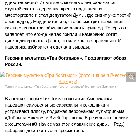
удивительного? Ильтяков с молодых лет занимался
скупкой скота в деревнях, крепко поднялся на
мясоторговле и стал депутатом Думы, где сидит уже третий
срок подряд. Неудивительно, что он смотрит на женщин,
как на свиноматок, обязанных давать приплод. Теперь он
заявляет, что его-де не так поняли и намеренно хотят
дискредитировать. Да нет, поняли как раз правильно. И
наверняка избиратели сделали выводы.
Героини мультика «Три богатыря». Продвигают образ
России.
Героини мультика «Три богатыря» (фото: rutube.ru/Честно про Зарядку)
В англоязычном «Тик Токе» новый хит. Американки
надевают самодельные сарафаны и кокошники и
устраивают пляску, подражая персонажам мультфильма
«Добрыня Никитич и Змей Горыныч». В результате ролики
с хештегами #3 slavicdivas (три славянские дивы. – Ред.)
набирают десятки тысяч просмотров.