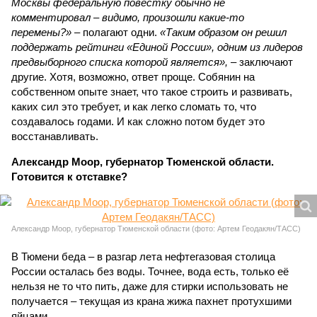
Москвы федеральную повестку обычно не
комментировал – видимо, произошли какие-то
перемены?»
– полагают одни.
«Таким образом он решил
поддержать рейтинги «Единой России», одним из лидеров
предвыборного списка которой является»,
– заключают
другие. Хотя, возможно, ответ проще. Собянин на
собственном опыте знает, что такое строить и развивать,
каких сил это требует, и как легко сломать то, что
создавалось годами. И как сложно потом будет это
восстанавливать.
Александр Моор, губернатор Тюменской области.
Готовится к отставке?
Александр Моор, губернатор Тюменской области (фото: Артем Геодакян/ТАСС)
В Тюмени беда – в разгар лета нефтегазовая столица
России осталась без воды. Точнее, вода есть, только её
нельзя не то что пить, даже для стирки использовать не
получается – текущая из крана жижа пахнет протухшими
яйцами.