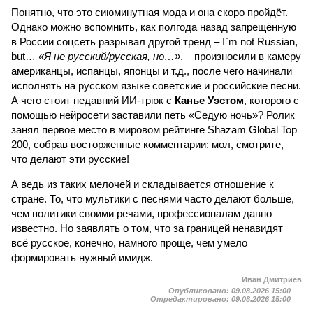
Понятно, что это сиюминутная мода и она скоро пройдёт.
Однако можно вспомнить, как полгода назад запрещённую
в России соцсеть разрывал другой тренд – I`m not Russian,
but…
«Я не русский/русская, но…»
, – произносили в камеру
американцы, испанцы, японцы и т.д., после чего начинали
исполнять на русском языке советские и российские песни.
А чего стоит недавний ИИ-трюк с
Канье Уэстом
, которого с
помощью нейросети заставили петь «Седую ночь»? Ролик
занял первое место в мировом рейтинге Shazam Global Top
200, собрав восторженные комментарии: мол, смотрите,
что делают эти русские!
А ведь из таких мелочей и складывается отношение к
стране. То, что мультики с песнями часто делают больше,
чем политики своими речами, профессионалам давно
известно. Но заявлять о том, что за границей ненавидят
всё русское, конечно, намного проще, чем умело
формировать нужный имидж.
Иван Дмитриев
Опубликовано:
09.08.2026 15:00
Отредактировано:
09.08.2026 15:00