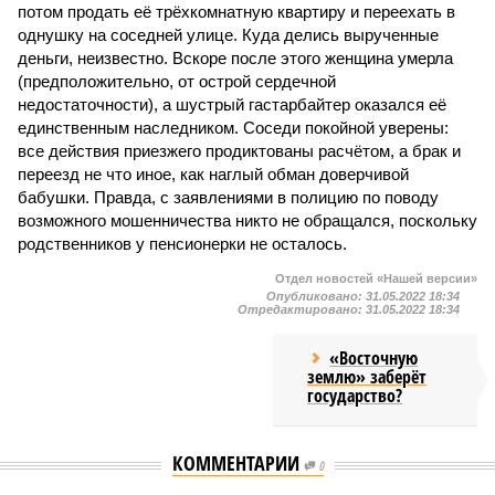
потом продать её трёхкомнатную квартиру и переехать в
однушку на соседней улице. Куда делись вырученные
деньги, неизвестно. Вскоре после этого женщина умерла
(предположительно, от острой сердечной
недостаточности), а шустрый гастарбайтер оказался её
единственным наследником. Соседи покойной уверены:
все действия приезжего продиктованы расчётом, а брак и
переезд не что иное, как наглый обман доверчивой
бабушки. Правда, с заявлениями в полицию по поводу
возможного мошенничества никто не обращался, поскольку
родственников у пенсионерки не осталось.
Отдел новостей «Нашей версии»
Опубликовано:
31.05.2022 18:34
Отредактировано:
31.05.2022 18:34
«Восточную
землю» заберёт
государство?
КОММЕНТАРИИ
0