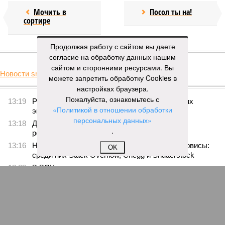
Мочить в
Посол ты на!
сортире
Продолжая работу с сайтом вы даете
КОММЕНТАРИИ
0
согласие на обработку данных нашим
сайтом и сторонними ресурсами. Вы
Новости smi2.ru
можете запретить обработку Cookies в
ПОСЛЕДНИЕ НОВОСТИ
настройках браузера.
Пожалуйста, ознакомьтесь с
13:19
Раскрыт источник энергии на Кубе в условиях
«Политикой в отношении обработки
энергокризиса
персональных данных»
13:18
Дважды оправданного по делу об убийстве
.
россиянина будут судить в третий раз
13:16
Нейросети убивают привычные интернет-сервисы:
OK
среди них Stack Overflow, Chegg и Shutterstock
13:09
В ВСУ перечислили причины самовольного
оставления части военнослужащими
13:01
В Германии насчитали порядка 14 тысяч сообщений
об НЛО
ЕЩЕ НОВОСТИ