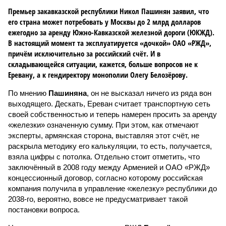
Премьер закавказской республики Никол Пашинян заявил, что
его страна может потребовать у Москвы до 2 млрд долларов
ежегодно за аренду Южно-Кавказской железной дороги (ЮКЖД).
В настоящий момент та эксплуатируется «дочкой» ОАО «РЖД»,
причём исключительно за российский счёт. И в
складывающейся ситуации, кажется, больше вопросов не к
Еревану, а к гендиректору монополии Олегу Белозёрову.
По мнению
Пашиняна
, он не высказал ничего из ряда вон
выходящего. Дескать, Ереван считает транспортную сеть
своей собственностью и теперь намерен просить за аренду
«железки» означенную сумму. При этом, как отмечают
эксперты, армянская сторона, выставляя этот счёт, не
раскрыла методику его калькуляции, то есть, получается,
взяла цифры с потолка. Отдельно стоит отметить, что
заключённый в 2008 году между Арменией и ОАО «РЖД»
концессионный договор, согласно которому российская
компания получила в управление «железку» республики до
2038-го, вероятно, вовсе не предусматривает такой
постановки вопроса.