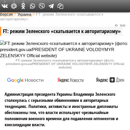
0
0
0
Федеральный выпуск
Версия
//
Украина
//
FT: режим Зеленского «скатывается к
авторитаризму»
1044
FT: режим Зеленского «скатывается к авторитаризму»
FT: режим Зеленского «скатывается к авторитаризму» (фото:
president.gov.ua/PRESIDENT OF UKRAINE VOLODYMYR ZELENSKYY Official
website)
Администрация президента Украины Владимира Зеленского
столкнулась с серьезными обвинениями в авторитарных
тенденциях. Политики, активисты и иностранные дипломаты
обеспокоены тем, что власти используют чрезвычайные
полномочия военного времени для подавления оппонентов и
консолидации власти.