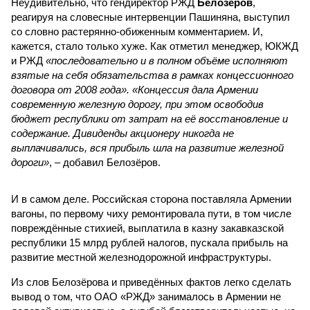
Неудивительно, что гендиректор РЖД
Белозёров
,
реагируя на словесные интервенции Пашиняна, выступил
со словно растерянно-обиженным комментарием. И,
кажется, стало только хуже. Как отметил менеджер, ЮКЖД
и РЖД
«последовательно и в полном объёме исполняют
взятые на себя обязательства в рамках концессионного
договора от 2008 года». «Концессия дала Армении
современную железную дорогу, при этом освободив
бюджет республики от затрат на её восстановление и
содержание. Дивиденды акционеру никогда не
выплачивались, вся прибыль шла на развитие железной
дороги»
, – добавил Белозёров.
И в самом деле. Российская сторона поставляла Армении
вагоны, по первому чиху ремонтировала пути, в том числе
повреждённые стихией, выплатила в казну закавказской
республики 15 млрд рублей налогов, пускала прибыль на
развитие местной железнодорожной инфраструктуры.
Из слов Белозёрова и приведённых фактов легко сделать
вывод о том, что ОАО «РЖД» занималось в Армении не