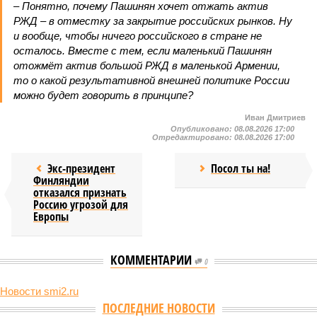
– Понятно, почему Пашинян хочет отжать актив
РЖД – в отместку за закрытие российских рынков. Ну
и вообще, чтобы ничего российского в стране не
осталось. Вместе с тем, если маленький Пашинян
отожмёт актив большой РЖД в маленькой Армении,
то о какой результативной внешней политике России
можно будет говорить в принципе?
Иван Дмитриев
Опубликовано:
08.08.2026 17:00
Отредактировано:
08.08.2026 17:00
Экс-президент
Посол ты на!
Финляндии
отказался признать
Россию угрозой для
Европы
КОММЕНТАРИИ
0
Новости smi2.ru
Версия
//
Конфликт
//
В нескольких станциях от уже сданного
«Сказочного леса» пайщики ЖК «Станция Л» продолжают ждать от