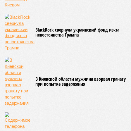
совсем недалеко, в паре станций метро южнее, на Люблинской
улице, картина, можно сказать, прямо противоположная.
Сюжет:
Недвижимость
ЖК «Светлый мир «Станция Л»: та же группа компаний-
банкрот Seven Suns Development, та же
анонсированная
схема достройки через Capital Group осенью 2024 года, но
за прошедшие два года результатов, по словам дольщиков,
практически не видно. По
информации
из профильных
порталов, первую очередь ЖК строители обещают сдать к
декабрю 2026 г., вторую – к марту 2028-го. Но никто при
этом из кураторов стройки не задается вопросом: как эти
сроки должны материализоваться? На строительной
площадке, по свидетельствам дольщиков, регулярно
бывающих у забора, какая-либо техника отсутствует. Ни
бетононасосов, ни работающих кранов, ни признаков
мобилизации подрядчиков. При том, что до «декабря 2026»
осталось менее полугода.
Если в «Сказочном лесу» техзаказчик публично
отчитывался о поэтапной готовности – 90%, затем 97%, с