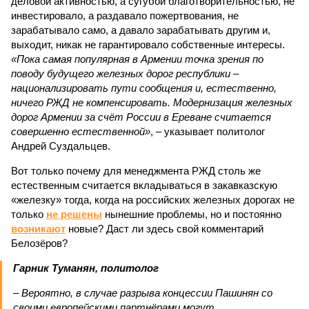
деловой активностью, а сугубой благотворительностью, не
инвестировало, а раздавало пожертвования, не
зарабатывало само, а давало зарабатывать другим и,
выходит, никак не гарантировало собственные интересы.
«Пока самая популярная в Армении точка зрения по
поводу будущего железных дорог рес­публики –
национализировать пути сообщения и, естественно,
ничего РЖД не компенсировать. Модернизация железных
дорог Армении за счёт России в Ереване считается
совершенно естественной»
, – указывает политолог
Андрей Суздальцев.
Вот только почему для менеджмента РЖД столь же
естественным считается вкладываться в закавказскую
«железку» тогда, когда на российских железных дорогах не
только
не решены
нынешние проблемы, но и постоянно
возникают
новые? Даст ли здесь свой комментарий
Белозёров?
Гарник Туманян, политолог
– Вероятно, в случае разрыва концессии Пашинян со
своими европейскими партнёрами могут