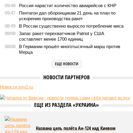
компании Capital Group начала реальной достройки
552
«Станция ожидания» для дольщиков
В нескольких станциях от уже сданного «Сказочного
леса» пайщики ЖК «Станция Л» продолжают ждать от
компании Capital Group начала реальной достройки
В нескольких станциях от уже сданного «Сказочного леса» пайщики ЖК
«Станция Л» продолжают ждать от компании Capital Group начала
реальной достройки (изображение сгенерировано ИИ)
Пока в Ярославском районе СВАО дольщики «Сказочного леса»
уже получают ключи – в мае 2026 года были получены
заключение о соответствии проектной документации и
разрешение на ввод жилищного комплекса в эксплуатацию –