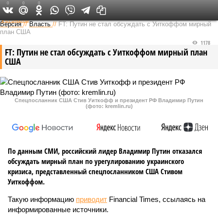
0
0
0
Федеральный выпуск
Версия
//
Власть
//
FT: Путин не стал обсуждать с Уиткоффом мирный
план США
1178
FT: Путин не стал обсуждать с Уиткоффом мирный план
США
Спецпосланник США Стив Уиткофф и президент РФ Владимир Путин
(фото: kremlin.ru)
По данным СМИ, российский лидер Владимир Путин отказался
обсуждать мирный план по урегулированию украинского
кризиса, представленный спецпосланником США Стивом
Уиткоффом.
Такую информацию
приводит
Financial Times, ссылаясь на
информированные источники.