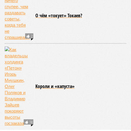
И здесь мы плавно подходим к тому, чем все эти
стихийные бедствия могут закончиться. А именно – к
социальному коллапсу, то есть фактическому упадку
развитой цивилизации, зачастую с последующим её
полным уничтожением. Среди причин такого трагического
развития событий учёные называют деградацию
окружающей среды, истощение ресурсов и болезни. А ведь
любая природная катастрофа непременно ведёт именно к
этому – экономическому кризису, эпидемиям, голоду,
резкому сокращению численности населения. Так погибли
цивилизации шумеров, майя, кхмеров – список не
исчерпывающий. Какая цивилизация будет следующей?
Илья Космач
Газета
«Наша версия» №29 от 03.08.2026
Опубликовано:
05.08.2026 13:00
Отредактировано:
05.08.2026 13:00
Возраст
Инфантино
бессмертия
отступил и объявил
об отказе ФИФА от
продажи доли прав
на чемпионат мира