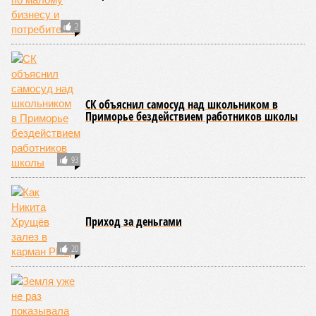
США, а также некоторые районы Карибского бассейна и
Средиземноморья. То есть в зоне риска уже не только
Поднебесная с Индией – не так ли?
«Бронзу» получают извержения супервулканов – «Наша
Версия» уже
писала
о том, что может случиться, если
окончательно проснётся знаменитый Йеллоустоун. Это
грозит не только уничтожением части Соединённых
Штатов, но и общепланетарной катастрофой вплоть до
возникновения «вулканической зимы». Флегрейские поля в
Италии, кстати, тоже не стоит сбрасывать со счетов. Равно
как и многие другие до поры спящие вулканические
районы.
Невидимый убийца
Упоминают эксперты и жару вкупе с засухой и
следующими отсюда лесными пожарами. Тут в группе
риска запад США, юг Европы, Австралия, Ближний Восток,
а также некоторые районы Бразилии и Африки к югу от
Сахары. Леса начинают гореть всё чаще и чаще,
достаточно посмотреть общемировую статистику; сотни
тысяч людей остаются без крова, десятки тысяч – гибнут.