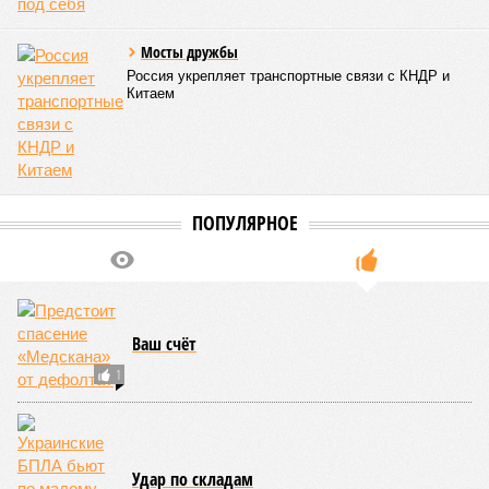
угрожающих человечеству непосредственно сейчас, в XXI
веке.
«Золото» получили землетрясения. К наиболее
сейсмоопасным регионам относится Тихоокеанское
вулканическое огненное кольцо, включающее Индонезию,
Японию и западное побережье Северной и Южной Америки.
Турция, Иран, Индия и Непал также расположены на очень
активных линиях разломов тектонических плит. Не
исключение и центральная часть США – причина в Нью-
Мадридском разломе в штате Миссури. Землетрясения
средней силы – явление, в общем-то, обычное и вполне
сносное, но периодически, раз в несколько столетий,
трясёт так, что мало не покажется никому. К примеру, в
самом конце 2004 года бахнуло близ побережья
индонезийского острова Суматра, а следом пошли
огромные, превышающие высоту 15 метров, волны. Итог –
250 тыс. погибших.
На втором месте в рейтинге A-Z Animals как раз цунами. В
этом плане к уязвимым регионам относятся: побережье
Индийского океана, тихо­океанские побережья Японии и