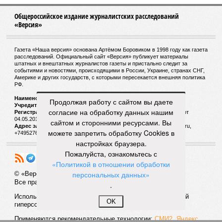
КОММЕНТАРИИ
1
ДОСЬЕ
Мединский Владимир Ростиславович
Российский политический и государственный
деятель, писатель, публицист, специалист по
связям общественности. Министр культуры РФ
Продолжая работу с сайтом вы даете
(2011-2020 гг.), с января 2020 занял пост Помощника
президента РФ. Является председателем
согласие на обработку данных нашим
Российского военно-исторического общества.
сайтом и сторонними ресурсами. Вы
можете запретить обработку Cookies в
Путин Владимир Владимирович
настройках браузера.
Российский государственный и политический
Пожалуйста, ознакомьтесь с
деятель. Президент России (2000-2008, с мая 2012).
Ранее Председатель Правительства, секретарь
«Политикой в отношении обработки
Совета Безопасности, директор ФСБ.
персональных данных»
.
Дональд Трамп
Дональд Трамп – известный американский бизнесмен,
OK
миллиардер, предприниматель и строительный
магнат. 45-й президент Соединенных Штатов