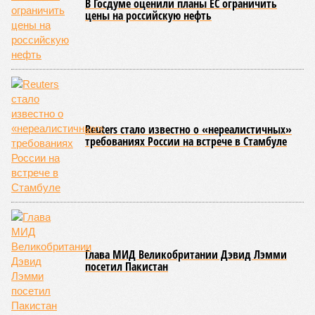
у нас назвали бы тридцатью тремя несчастьями. Страну
последовательно поразили: многолетняя засуха, страшный
паводок, невероятные ливни. Несколько миллионов
человек не пережили этот разгул стихий. Вот что тогда
приключилось.
Зима 1931 года выдалась в Китае чрезвычайно
продолжительной и суровой. Снега образовалось огромное
количество – казалось бы, хороший знак после периода
великой суши, продолжавшегося с 1928-го. Но всё
обратилось катастрофой. Снег растаял, устремился в реки,
начался небывалый паводок, быстро обернувшийся
страшным наводнением, которое обильные весенние ливни
только усугубили. К июню всё это преобразовалось в
массовый потоп, в июле же Китай в дополнение накрыло
сразу девятью циклонами. Последствия оказались
невообразимыми: наводнение погребло под собой
территорию в 180 тыс. квадратных километров, что равно
по площади Карелии, шести Курским или Калужским
областям, десятку Чуваший.