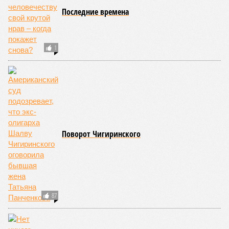
Но проблема не только в этом. Проблема ещё и в том, что
огонь уничтожает лесную экосистему, сельское хозяйство
и кропотливо созданную человеком инфраструктуру.
Учитывая то, что пожары начинают становиться чуть ли не
ежегодной реальностью на фоне глобального потепления,
год за годом их будет всё больше, и здесь уже среди
прочего в большой опасности Европа. Небывалая жара,
зафиксированная в этом и прошлом годах в Италии и во
Франции, тому лучшее подтверждение.
Есть в перечне A-Z Animals и экзотика, впрочем, не менее
смертоносная. Это, в частности, «лимнические
извержения», о которых мало кто слышал. Речь идёт о
явлениях, когда большое количество углекислого газа
внезапно вырывается из глубин озёр, образуя невидимое
удушающее газовое облако, которое безжалостно убивает
людей и животных. Катастрофа на озере Ньос в Камеруне
в 1986 году остаётся одним из наиболее чудовищных
примеров: более 1700 человек и тысячи голов скота
погибли из-за внезапного выброса CO₂, накрывшего
близлежащие деревни.