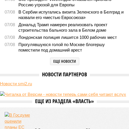
последствия очередного апокалипсиса, искусственно
вызванного группой биологов, называется «Конец всей
этой мерзости». В реальной жизни участия пытливых
исследователей в организации конца света может не
понадобиться: природа сама разберётся, как и где
уменьшить масштабы человеческой популяции.
(фото: en.wikipedia.org)
Да, наша любимая маленькая планета может быть
единственной, где в пределах Солнечной системы есть
полноценная жизнь, но Земля также регулярно пытается
эту жизнь уничтожить. Так уж вышло, что внутренние
процессы на планете включают в себя всевозможные
геологические, метеорологические и физические явления,
которые для человека довольно опасны. Или попросту
смертельны. И вот несколько тому примеров.
Все стихии сразу
Около 100 лет назад в Поднебесной приключилось то, что