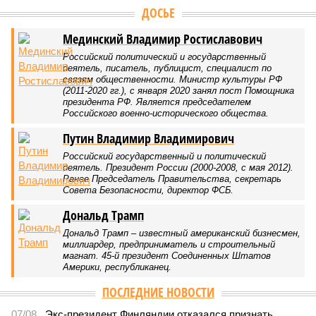
Версия
//
Общество
//
Земля уже не раз показывала человечеству свой
крутой нрав – когда покажет снова?
740
Последние времена
Земля уже не раз показывала человечеству свой крутой
нрав – когда покажет снова?
Земля уже не раз показывала человечеству свой крутой нрав – когда
покажет снова? (фото: АР-ТАСС)
Природа постоянно вступает в противоречие с нами. Ведь пока
она стремится всё на планете держать в балансе, человечество
не особенно церемонится с окружающей средой. Самые
массовые катастрофы в прошлом – какими они были? Какие
ждут нас со дня на день и чем грозят?
Рассказ
Стивена Кинга
, в котором описывались