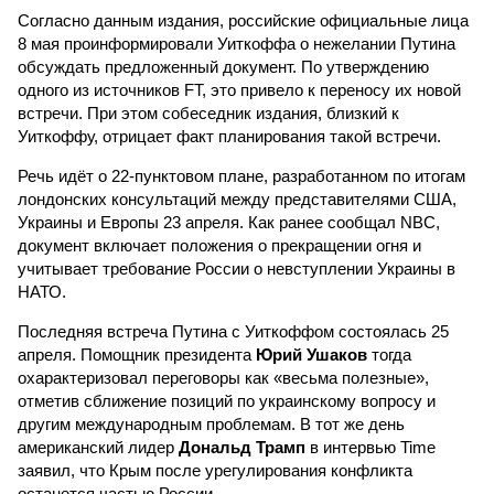
Согласно данным издания, российские официальные лица
8 мая проинформировали Уиткоффа о нежелании Путина
обсуждать предложенный документ. По утверждению
одного из источников FT, это привело к переносу их новой
встречи. При этом собеседник издания, близкий к
Уиткоффу, отрицает факт планирования такой встречи.
Речь идёт о 22-пунктовом плане, разработанном по итогам
лондонских консультаций между представителями США,
Украины и Европы 23 апреля. Как ранее сообщал NBC,
документ включает положения о прекращении огня и
учитывает требование России о невступлении Украины в
НАТО.
Последняя встреча Путина с Уиткоффом состоялась 25
апреля. Помощник президента
Юрий Ушаков
тогда
охарактеризовал переговоры как «весьма полезные»,
отметив сближение позиций по украинскому вопросу и
другим международным проблемам. В тот же день
американский лидер
Дональд Трамп
в интервью Time
заявил, что Крым после урегулирования конфликта
останется частью России.