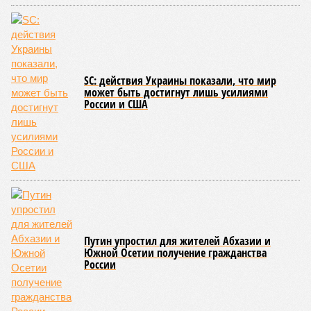
В общем, недаром события 1931-го находятся на первом
месте в списке самых смертоносных стихийных бедствий,
когда-либо происходивших на планете. Число
пострадавших в тот год достигло 53 млн человек, число
погибших, по некоторым оценкам, составило 4 миллиона.
Впрочем, для Китая подобное не в новинку. Так, в сентябре
1887 года вода прорвала многочисленные дамбы на реке
Хуанхэ и быстро залила почти весь Северный Китай, так
как местность там довольно низменная, и потоп просто не
встречал препятствий на своём пути, уничтожая деревни и
целые города. Водой залило 130 тыс. квадратных
километров (а это больше территорий Оренбургской или
Кировской областей), 2 млн человек остались без крова,
ещё столько же погибли в результате спровоцированной
катастрофой пандемии.
Третье место по кровожадности в рейтинге стихийных
бедствий занимает смертоносный циклон Бхола 1970 года,
ставший самым мощным среди себе подобных за всю
историю наблюдений. Он поразил территории современной
Бангладеш, тогда называвшейся Восточным Пакистаном, и
индийского штата Западная Бенгалия. Шторма унесли