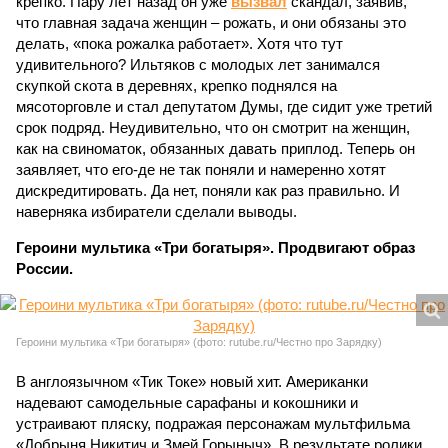
крепко. Пару лет назад он уже
вызвал
скандал, заявив,
что главная задача женщин – рожать, и они обязаны это
делать, «пока рожалка работает». Хотя что тут
удивительного? Ильтяков с молодых лет занимался
скупкой скота в деревнях, крепко поднялся на
мясоторговле и стал депутатом Думы, где сидит уже третий
срок подряд. Неудивительно, что он смотрит на женщин,
как на свиноматок, обязанных давать приплод. Теперь он
заявляет, что его-де не так поняли и намеренно хотят
дискредитировать. Да нет, поняли как раз правильно. И
наверняка избиратели сделали выводы.
Героини мультика «Три богатыря». Продвигают образ
России.
Героини мультика «Три богатыря» (фото: rutube.ru/Честно про Зарядку)
В англоязычном «Тик Токе» новый хит. Американки
надевают самодельные сарафаны и кокошники и
устраивают пляску, подражая персонажам мультфильма
«Добрыня Никитич и Змей Горыныч». В результате ролики