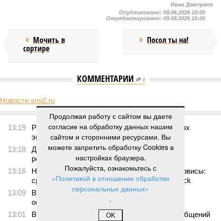
Иван Дмитриев
Опубликовано:
09.08.2026 15:00
Отредактировано:
09.08.2026 15:00
Мочить в
Посол ты на!
сортире
КОММЕНТАРИИ
0
Новости smi2.ru
Версия
//
Украина
//
Киев перешёл к террору гражданских, пора давать
Продолжая работу с сайтом вы даете
адекватный ответ
согласие на обработку данных нашим
28
Мочить в сортире
сайтом и сторонними ресурсами. Вы
можете запретить обработку Cookies в
Киев перешёл к террору гражданских, пора давать
настройках браузера.
адекватный ответ
Пожалуйста, ознакомьтесь с
«Политикой в отношении обработки
персональных данных»
.
OK