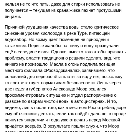
нельзя не то что пить, даже для стирки использовать не
получается – текущая из крана жижа пахнет протухшими
яйцами.
Причиной ухудшения качества воды стало критическое
снижение уровня кислорода в реке Туре, питающей
водозабор. Но возмущает тюменцев не природный
катаклизм. Первые жалобы на гнилую воду прозвучали
ещё в середине июля. Однако, вместо того чтобы признать
проблему, власти традиционно решили сделать вид, что
ничего не произошло. Масла в огонь подлила позиция
местного филиала «Росводоканала», заявившего, что
оснований для перерасчёта платы за воду нет, поскольку
та соответствует нормативам безопасности. Лишь через
две недели губернатор Александр Моор решился
прокомментировать ситуацию и отдал распоряжение о
развозе по дворам чистой воды в автоцистернах. И то,
видимо, лишь после того, как в местном Роспотребнадзоре
ему объяснили: дескать, если так пойдёт дальше, в городе
начнутся эпидемии и тогда уже отвечать перед Москвой
придётся всерьёз. В результате пошли слухи, что Моор