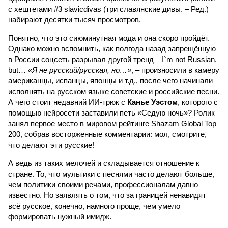
с хештегами #3 slavicdivas (три славянские дивы. – Ред.)
набирают десятки тысяч просмотров.
Понятно, что это сиюминутная мода и она скоро пройдёт.
Однако можно вспомнить, как полгода назад запрещённую
в России соцсеть разрывал другой тренд – I`m not Russian,
but…
«Я не русский/русская, но…»
, – произносили в камеру
американцы, испанцы, японцы и т.д., после чего начинали
исполнять на русском языке советские и российские песни.
А чего стоит недавний ИИ-трюк с
Канье Уэстом
, которого с
помощью нейросети заставили петь «Седую ночь»? Ролик
занял первое место в мировом рейтинге Shazam Global Top
200, собрав восторженные комментарии: мол, смотрите,
что делают эти русские!
А ведь из таких мелочей и складывается отношение к
стране. То, что мультики с песнями часто делают больше,
чем политики своими речами, профессионалам давно
известно. Но заявлять о том, что за границей ненавидят
всё русское, конечно, намного проще, чем умело
формировать нужный имидж.