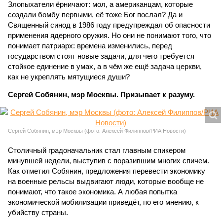
Злопыхатели ёрничают: мол, а американцам, которые
создали бомбу первыми, её тоже Бог послал? Да и
Священный синод в 1986 году предупреждал об опасности
применения ядерного оружия. Но они не понимают того, что
понимает патриарх: времена изменились, перед
государством стоят новые задачи, для чего требуется
стойкое единение в умах, а в чём же ещё задача церкви,
как не укреплять мятущиеся души?
Сергей Собянин, мэр Москвы. Призывает к разуму.
Сергей Собянин, мэр Москвы (фото: Алексей Филиппов/РИА Новости)
Столичный градоначальник стал главным спикером
минувшей недели, выступив с поразившим многих спичем.
Как отметил Собянин, предложения перевести экономику
на военные рельсы выдвигают люди, которые вообще не
понимают, что такое экономика. А любая попытка
экономической мобилизации приведёт, по его мнению, к
убийству страны.