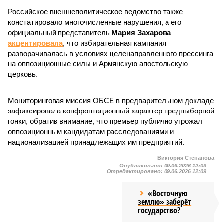
Российское внешнеполитическое ведомство также
констатировало многочисленные нарушения, а его
официальный представитель
Мария Захарова
акцентировала
, что избирательная кампания
разворачивалась в условиях целенаправленного прессинга
на оппозиционные силы и Армянскую апостольскую
церковь.
Мониторинговая миссия ОБСЕ в предварительном докладе
зафиксировала конфронтационный характер предвыборной
гонки, обратив внимание, что премьер публично угрожал
оппозиционным кандидатам расследованиями и
национализацией принадлежащих им предприятий.
Виктория Степанова
Опубликовано:
09.06.2026 12:09
Отредактировано:
09.06.2026 12:09
«Восточную
землю» заберёт
государство?