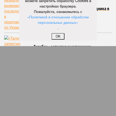
можете запретить обработку Cookies в
бетононасосов, ни работающих кранов, ни признаков
настройках браузера.
мобилизации подрядчиков. При том, что до «декабря 2026»
Пожалуйста, ознакомьтесь с
осталось менее полугода.
«Политикой в отношении обработки
персональных данных»
Если в «Сказочном лесу» техзаказчик публично
.
отчитывался о поэтапной готовности – 90%, затем 97%, с
конкретными инженерными работами (усиление
OK
монолитных конструкций, устранение проектных ошибок) –
то по «Станции Л» подобной публичной отчётности
дольщики не видят. Ни Capital Group, ни кураторы
строительства не подтверждают ни соблюдения графика
строительства, ни объёма фактически выполненных работ.
Напрашивается закономерный вопрос: если
декларируемая «Capital Group модель (достраивать
проблемные объекты SSD») сработала на
Лосиноостровской, почему она не масштабируется на
Люблино? И означает ли отсутствие техники на площадке,
что в реальности подрядчик по «Станции Л» ещё даже не
определён?
Митинги
и палаточные лагеря у объекта в
2025–2026 годах, похоже, не изменили ситуацию.
«В