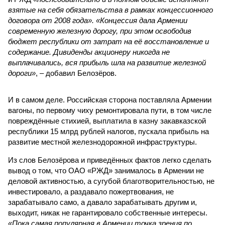
взятые на себя обязательства в рамках концессионного
договора от 2008 года». «Концессия дала Армении
современную железную дорогу, при этом освободив
бюджет республики от затрат на её восстановление и
содержание. Дивиденды акционеру никогда не
выплачивались, вся прибыль шла на развитие железной
дороги»
, – добавил Белозёров.
И в самом деле. Российская сторона поставляла Армении
вагоны, по первому чиху ремонтировала пути, в том числе
повреждённые стихией, выплатила в казну закавказской
республики 15 млрд рублей налогов, пускала прибыль на
развитие местной железнодорожной инфраструктуры.
Из слов Белозёрова и приведённых фактов легко сделать
вывод о том, что ОАО «РЖД» занималось в Армении не
деловой активностью, а сугубой благотворительностью, не
инвестировало, а раздавало пожертвования, не
зарабатывало само, а давало зарабатывать другим и,
выходит, никак не гарантировало собственные интересы.
«Пока самая популярная в Армении точка зрения по