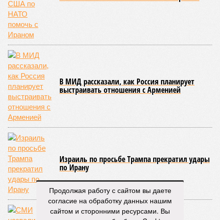
Пока в Ярославском районе СВАО дольщики «Сказочного леса»
уже получают ключи – в мае 2026 года были получены
заключение о соответствии проектной документации и
разрешение на ввод жилищного комплекса в эксплуатацию –
совсем недалеко, в паре станций метро южнее, на Люблинской
улице, картина, можно сказать, прямо противоположная.
Сюжет:
Недвижимость
ЖК «Светлый мир «Станция Л»: та же группа компаний-
банкрот Seven Suns Development, та же
анонсированная
схема достройки через Capital Group осенью 2024 года, но
за прошедшие два года результатов, по словам дольщиков,
практически не видно. По
информации
из профильных
порталов, первую очередь ЖК строители обещают сдать к
декабрю 2026 г., вторую – к марту 2028-го. Но никто при
этом из кураторов стройки не задается вопросом: как эти
Продолжая работу с сайтом вы даете
сроки должны материализоваться? На строительной
согласие на обработку данных нашим
площадке, по свидетельствам дольщиков, регулярно
сайтом и сторонними ресурсами. Вы
бывающих у забора, какая-либо техника отсутствует. Ни