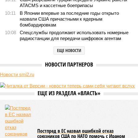
В нескольких станциях от уже сданного «Сказочного
леса» пайщики ЖК «Станция Л» продолжают ждать от
компании Capital Group начала реальной достройки
В нескольких станциях от уже сданного «Сказочного леса» пайщики ЖК
«Станция Л» продолжают ждать от компании Capital Group начала
реальной достройки (изображение сгенерировано ИИ)