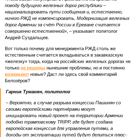
поводу будущего железных дорог рес­публики –
национализировать пути сообщения и, естественно,
ничего РЖД не компенсировать. Модернизация железных
дорог Армении за счёт России в Ереване считается
совершенно естественной»
, – указывает политолог
Андрей Суздальцев.
Вот только почему для менеджмента РЖД столь же
естественным считается вкладываться в закавказскую
«железку» тогда, когда на российских железных дорогах не
только
не решены
нынешние проблемы, но и постоянно
возникают
новые? Даст ли здесь свой комментарий
Белозёров?
Гарник Туманян, политолог
– Вероятно, в случае разрыва концессии Пашинян со
своими европейскими партнёрами могут
инициировать новый проект на территории Армении
подобно трамповскому TRIPP, где будет создана
европейская концессия для управления путями, а
доходы от эксплуатации путей будут делиться плюс-