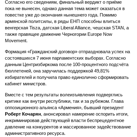
Согласно его сведениям, финальный вердикт о приёме
пока не вынесен, однако данная тема может оказаться в
повестке уже до окончания нынешнего года. Помимо
армянской политсилы, в ряды ЕНП способны влиться
венгерская Tisza, датская Liberal Alliance, чешская STAN, а
также правящее движение Черногории Europe Now
Movement.
Формация «Гражданский договор» отпраздновала успех на
состоявшихся 7 июня парламентских выборах. Согласно
данным Центризбиркома после 100-процентного подсчёта
бюллетеней, она заручилась поддержкой 49,81%
избирателей и получила право единолично сформировать
кабинет министров.
Вместе с тем результаты волеизъявления подверглись
критике как внутри республики, так и за рубежом. Глава
оппозиционного альянса «Армения», бывший президент
Роберт Кочарян
, анонсировал намерение оспорить итоги,
инкриминировав действующей власти беспрецедентное
давление на конкурентов и массированное задействование
административного ресурса.