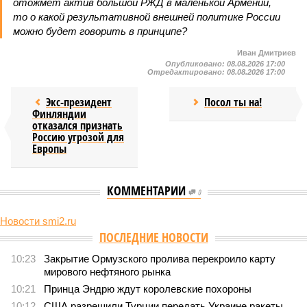
отожмёт актив большой РЖД в маленькой Армении,
то о какой результативной внешней политике России
можно будет говорить в принципе?
Иван Дмитриев
Опубликовано:
08.08.2026 17:00
Отредактировано:
08.08.2026 17:00
Экс-президент
Посол ты на!
Финляндии
отказался признать
Россию угрозой для
Европы
КОММЕНТАРИИ
0
Новости smi2.ru
Версия
//
Конфликт
//
В нескольких станциях от уже сданного
«Сказочного леса» пайщики ЖК «Станция Л» продолжают ждать от
компании Capital Group начала реальной достройки
556
«Станция ожидания» для дольщиков