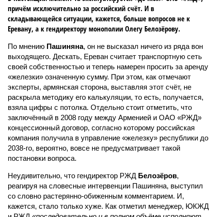
причём исключительно за российский счёт. И в
складывающейся ситуации, кажется, больше вопросов не к
Еревану, а к гендиректору монополии Олегу Белозёрову.
По мнению
Пашиняна
, он не высказал ничего из ряда вон
выходящего. Дескать, Ереван считает транспортную сеть
своей собственностью и теперь намерен просить за аренду
«железки» означенную сумму. При этом, как отмечают
эксперты, армянская сторона, выставляя этот счёт, не
раскрыла методику его калькуляции, то есть, получается,
взяла цифры с потолка. Отдельно стоит отметить, что
заключённый в 2008 году между Арменией и ОАО «РЖД»
концессионный договор, согласно которому российская
компания получила в управление «железку» республики до
2038-го, вероятно, вовсе не предусматривает такой
постановки вопроса.
Неудивительно, что гендиректор РЖД
Белозёров
,
реагируя на словесные интервенции Пашиняна, выступил
со словно растерянно-обиженным комментарием. И,
кажется, стало только хуже. Как отметил менеджер, ЮКЖД
и РЖД
«последовательно и в полном объёме исполняют