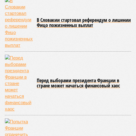
совсем недалеко, в паре станций метро южнее, на Люблинской
улице, картина, можно сказать, прямо противоположная.
Сюжет:
Недвижимость
ЖК «Светлый мир «Станция Л»: та же группа компаний-
банкрот Seven Suns Development, та же
анонсированная
схема достройки через Capital Group осенью 2024 года, но
за прошедшие два года результатов, по словам дольщиков,
практически не видно. По
информации
из профильных
порталов, первую очередь ЖК строители обещают сдать к
декабрю 2026 г., вторую – к марту 2028-го. Но никто при
этом из кураторов стройки не задается вопросом: как эти
сроки должны материализоваться? На строительной
площадке, по свидетельствам дольщиков, регулярно
бывающих у забора, какая-либо техника отсутствует. Ни
бетононасосов, ни работающих кранов, ни признаков
мобилизации подрядчиков. При том, что до «декабря 2026»
осталось менее полугода.
Если в «Сказочном лесу» техзаказчик публично
отчитывался о поэтапной готовности – 90%, затем 97%, с