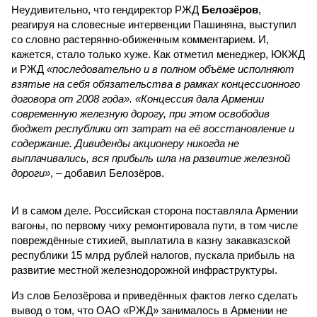
Неудивительно, что гендиректор РЖД
Белозёров
,
реагируя на словесные интервенции Пашиняна, выступил
со словно растерянно-обиженным комментарием. И,
кажется, стало только хуже. Как отметил менеджер, ЮКЖД
и РЖД
«последовательно и в полном объёме исполняют
взятые на себя обязательства в рамках концессионного
договора от 2008 года». «Концессия дала Армении
современную железную дорогу, при этом освободив
бюджет республики от затрат на её восстановление и
содержание. Дивиденды акционеру никогда не
выплачивались, вся прибыль шла на развитие железной
дороги»
, – добавил Белозёров.
И в самом деле. Российская сторона поставляла Армении
вагоны, по первому чиху ремонтировала пути, в том числе
повреждённые стихией, выплатила в казну закавказской
республики 15 млрд рублей налогов, пускала прибыль на
развитие местной железнодорожной инфраструктуры.
Из слов Белозёрова и приведённых фактов легко сделать
вывод о том, что ОАО «РЖД» занималось в Армении не