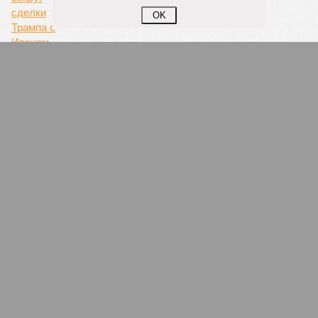
фигурировать
в объявлениях о продаже квартир на
OK
профильных порталах.
Для почти четырёх тысяч будущих собственников квартир
время давно измеряется не календарём, а очередными
переносами ожиданий. И пока на профильных порталах
продолжают указывать даты сдачи, главным индикатором
остается сама стройка. Если на ней по-прежнему не видно
признаков масштабных работ, то неизбежно возникает
вопрос: не превращаются ли сроки ввода в декларацию,
которая все больше расходится с реальным положением
дел? Именно на этот вопрос сегодня больше всего ждут
ответа дольщики ЖК «Станция Л».
Николай Ольхин
Опубликовано:
07.08.2026 11:09
Отредактировано:
07.08.2026 11:09
Украинскому
Попытки Запада
кандидату в
рассорить Москву и
конгресс США
Астану назвали
запретили
бесперспективными
приходить на пляж