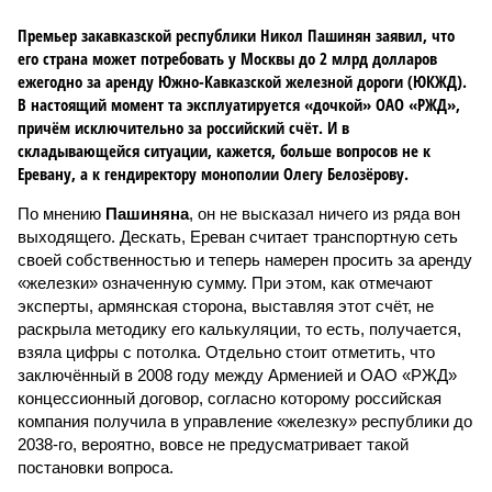
Премьер закавказской республики Никол Пашинян заявил, что
его страна может потребовать у Москвы до 2 млрд долларов
ежегодно за аренду Южно-Кавказской железной дороги (ЮКЖД).
В настоящий момент та эксплуатируется «дочкой» ОАО «РЖД»,
причём исключительно за российский счёт. И в
складывающейся ситуации, кажется, больше вопросов не к
Еревану, а к гендиректору монополии Олегу Белозёрову.
По мнению
Пашиняна
, он не высказал ничего из ряда вон
выходящего. Дескать, Ереван считает транспортную сеть
своей собственностью и теперь намерен просить за аренду
«железки» означенную сумму. При этом, как отмечают
эксперты, армянская сторона, выставляя этот счёт, не
раскрыла методику его калькуляции, то есть, получается,
взяла цифры с потолка. Отдельно стоит отметить, что
заключённый в 2008 году между Арменией и ОАО «РЖД»
концессионный договор, согласно которому российская
компания получила в управление «железку» республики до
2038-го, вероятно, вовсе не предусматривает такой
постановки вопроса.