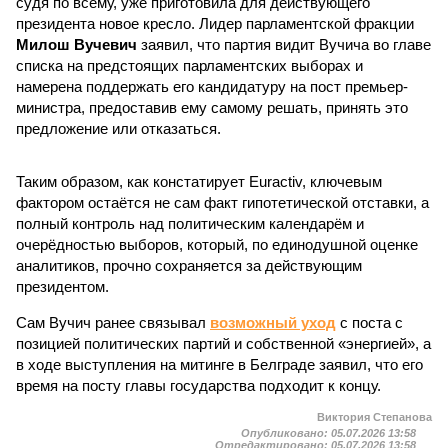
судя по всему, уже приготовила для действующего
президента новое кресло. Лидер парламентской фракции
Милош Вучевич
заявил, что партия видит Вучича во главе
списка на предстоящих парламентских выборах и
намерена поддержать его кандидатуру на пост премьер-
министра, предоставив ему самому решать, принять это
предложение или отказаться.
Таким образом, как констатирует Euractiv, ключевым
фактором остаётся не сам факт гипотетической отставки, а
полный контроль над политическим календарём и
очерёдностью выборов, который, по единодушной оценке
аналитиков, прочно сохраняется за действующим
президентом.
Сам Вучич ранее связывал
возможный уход
с поста с
позицией политических партий и собственной «энергией», а
в ходе выступления на митинге в Белграде заявил, что его
время на посту главы государства подходит к концу.
Виктория Степанова
Опубликовано:
05.07.2026 13:58
Отредактировано:
05.07.2026 13:58