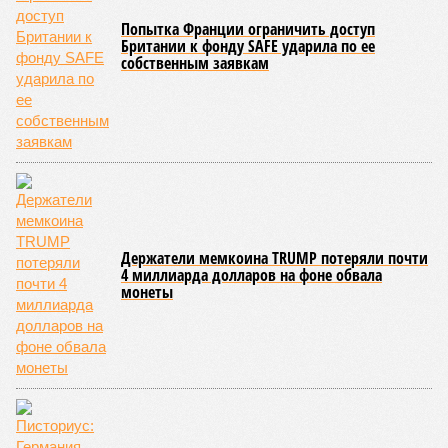
конкретными инженерными работами (усиление
монолитных конструкций, устранение проектных ошибок) –
то по «Станции Л» подобной публичной отчётности
дольщики не видят. Ни Capital Group, ни кураторы
строительства не подтверждают ни соблюдения графика
строительства, ни объёма фактически выполненных работ.
Напрашивается закономерный вопрос: если
декларируемая «Capital Group модель (достраивать
проблемные объекты SSD») сработала на
Лосиноостровской, почему она не масштабируется на
Люблино? И означает ли отсутствие техники на площадке,
что в реальности подрядчик по «Станции Л» ещё даже не
определён?
Митинги
и палаточные лагеря у объекта в
2025–2026 годах, похоже, не изменили ситуацию.
«В
последние месяцы в личном общении нам перестали
называть даже ориентировочные сроки»
, – рассказывают
расстроенные дольщики.
Казалось бы, формально ответственность по
достраиванию объекта распределена. Seven Suns