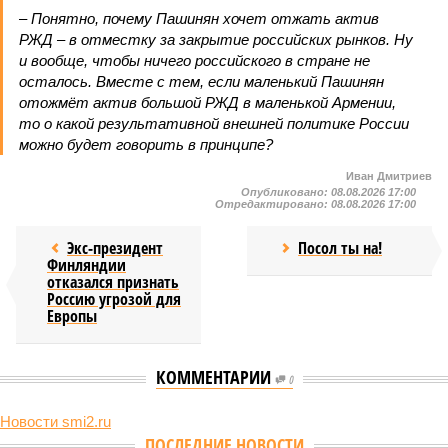
– Понятно, почему Пашинян хочет отжать актив
РЖД – в отместку за закрытие российских рынков. Ну
и вообще, чтобы ничего российского в стране не
осталось. Вместе с тем, если маленький Пашинян
отожмёт актив большой РЖД в маленькой Армении,
то о какой результативной внешней политике России
можно будет говорить в принципе?
Иван Дмитриев
Опубликовано:
08.08.2026 17:00
Отредактировано:
08.08.2026 17:00
Экс-президент
Посол ты на!
Финляндии
отказался признать
Россию угрозой для
Европы
КОММЕНТАРИИ
0
Новости smi2.ru
Версия
//
Конфликт
//
В нескольких станциях от уже сданного