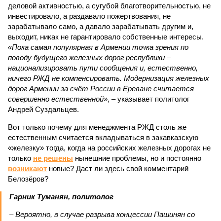
деловой активностью, а сугубой благотворительностью, не
инвестировало, а раздавало пожертвования, не
зарабатывало само, а давало зарабатывать другим и,
выходит, никак не гарантировало собственные интересы.
«Пока самая популярная в Армении точка зрения по
поводу будущего железных дорог рес­публики –
национализировать пути сообщения и, естественно,
ничего РЖД не компенсировать. Модернизация железных
дорог Армении за счёт России в Ереване считается
совершенно естественной»
, – указывает политолог
Андрей Суздальцев.
Вот только почему для менеджмента РЖД столь же
естественным считается вкладываться в закавказскую
«железку» тогда, когда на российских железных дорогах не
только
не решены
нынешние проблемы, но и постоянно
возникают
новые? Даст ли здесь свой комментарий
Белозёров?
Гарник Туманян, политолог
– Вероятно, в случае разрыва концессии Пашинян со