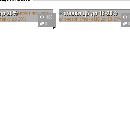
ть ключевую
повышения ключевой
 до 20%
ставки ЦБ до 18-20%
1868
е аналитиков,
Очередное заседание
0
ий регулятор может
Центробанка по ключевой ставк
ого «Сказочного леса» пайщики ЖК «Станция Л» продолжают ждать от
инять решение о
запланировано на 26 июля.
и ключевой ставки по
Высока вероятность, что
щиков
егодняшнего заседания
регулятор повысит ее до 18%.
иректоров. В настоящее
чного леса» пайщики ЖК «Станция Л»
а составляет 19%
начала реальной достройки
данного «Сказочного леса» пайщики ЖК «Станция Л»
ital Group начала реальной достройки (изображение
сгенерировано ИИ)
Ярославском районе СВАО дольщики «Сказочного леса» уже