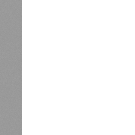
подтверждают ни соблюдения графи
выполненных работ.
Напрашивается закономерный вопро
(достраивать проблемные объекты 
масштабируется на Люблино? И озн
реальности подрядчик по «Станци
лагеря у объекта в 2025–2026 года
в личном общении нам перестали 
рассказывают расстроенные дольщ
Казалось бы, формально ответстве
Suns Development – банкрот, часть 
бенефициар компании находится под
проблемных объектов группы – «Ста
согласно информации на сайтах Capi
объектов уже сданы или близки к с
пострадавших дольщиков (3908 квар
стройплощадкой без стройки. Возни
года на «Станцию Л» в полном объ
меньшего масштаба?