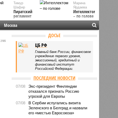
Тимур
Марина
Шафир
Ярдаева
Пиратский
Интеллектом
регламент
– по голове
Москва
ДОСЬЕ
2185
ЦБ РФ
Главный банк России, финансовое
учреждение первого уровня,
эмиссионный, кредитный и
финансовый институт
Российской Федерации.
ПОСЛЕДНИЕ НОВОСТИ
07/08
Экс-президент Финляндии
отказался признать Россию
угрозой для Европы
07/08
В Сербии испугались визита
Зеленского в Белград и назвали
его «местью Евросоюза»