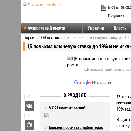
№29 от 03.08.
Подписка
Украина
Власть
Федеральный выпуск
Версия
//
Общество
//
ЦБ повысил ключевую ставку до 19%
ЦБ повысил ключевую ставку до 19% и не искл
ЦБ повысил ключевую ставку
В РАЗДЕЛЕ
13 сент
0
составл
МС-21 полетит весной
19% год
0
В Цент
ставку
Ташкент просит гастарбайтеров