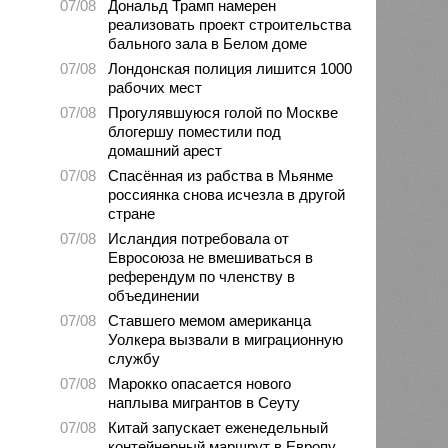
07/08
Дональд Трамп намерен
реализовать проект строительства
бального зала в Белом доме
07/08
Лондонская полиция лишится 1000
рабочих мест
07/08
Прогулявшуюся голой по Москве
блогершу поместили под
домашний арест
07/08
Спасённая из рабства в Мьянме
россиянка снова исчезла в другой
стране
07/08
Исландия потребовала от
Евросоюза не вмешиваться в
референдум по членству в
объединении
07/08
Ставшего мемом американца
Уолкера вызвали в миграционную
службу
07/08
Марокко опасается нового
наплыва мигрантов в Сеуту
07/08
Китай запускает еженедельный
контейнерный маршрут в Европу