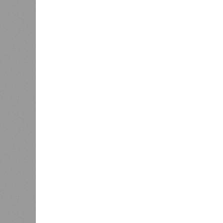
Источник: https://avaho.ru/novos
y
Если да, то на каком основании д
(декабрь 2026 – март 2028), если 
отсутствию техники на площадке, 
строй продолжают
фигурировать
в 
порталах.
Для почти четырёх тысяч будущих 
календарём, а очередными перенос
продолжают указывать даты сдачи,
ней по-прежнему не видно признако
не превращаются ли сроки ввода в
реальным положением дел? Именно 
дольщики ЖК «Станция Л».