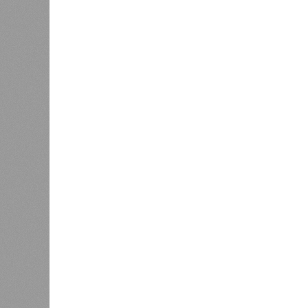
Украинскому кандидату в
конгресс США запретили
приходить на пляж после драки
К
Новости smi2.ru
Версия
//
Общество
//
Земля уже не раз показывала человеч
Последние времена
Земля уже не раз показывала человечеству свой