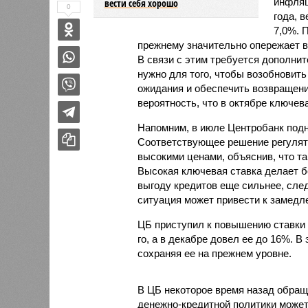
инфляц
вести себя хорошо
0
года, 
7,0%. 
прежнему значительно опережает в
В связи с этим требуется дополни
нужно для того, чтобы возобновит
ожидания и обеспечить возвращение
вероятность, что в октябре ключев
Напомним, в июле Центробанк подн
Соответствующее решение регулят
высокими ценами, объяснив, что т
Высокая ключевая ставка делает б
выгоду кредитов еще сильнее, сле
ситуация может привести к замедл
ЦБ приступил к повышению ставки 
го, а в декабре довел ее до 16%. В
сохраняя ее на прежнем уровне.
В ЦБ некоторое время назад обращ
денежно-кредитной политики может