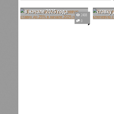
ключевую ставку до 25%
повыси
в начале 2025 года
ставку
2408
Появилась информация о сроках
По оценк
0
повышения ключевой ставки ЦБ
российск
Версия
//
Конфликт
//
В нескольких станциях от уже сданн
до нового рекордного показателя
вновь пр
компании Capital Group начала реальной достройки
– 25%. В настоящее время она
повышени
«Станция ожидания» для доль
держится на уровне 21% и,
итогам с
предположительно, до Нового
совета д
В нескольких станциях от уже сданного «Сказо
года будет увеличена.
время он
продолжают ждать от компании Capital Group 
годовых.
В нескольких станциях от уже с
продолжают ждать от компании Cap
В РАЗДЕЛЕ
Пока в 
0