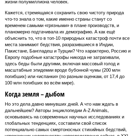
жизни полумиллиона человек.
Кажется, стремящаяся сохранить свою чистоту природа
что-то знала о том, какие именно страны станут со
временем самыми «грязными» в плане производств, и
планомерно подтачивала их демографию. А как ещё
объяснить то, что в топ-10 природных катастроф почти все
места занимают бедствия, разразившиеся в Индии,
Пакистане, Бангладеш и Турции? Что характерно, Россию и
Европу подобные катастрофы никогда не затрагивали,
здесь беды были другими, включая массовый голод и
масштабные эпидемии вроде бубонной чумы (200 млн
погибших) или «испанки» (по разным оценкам, от 17,4 до
100 млн погибших во всём мире).
Когда земля – дыбом
Но это дела давно минувших дней. А что нам ждать в
дальнейшем? Авторы энциклопедии A-Z Animals,
основываясь на современных научных исследованиях и
глобальных тенденциях, составили свой список
потенциально самых смертоносных стихийных бедствий,
угрожающих человечеству непосредственно сейчас, в XXI