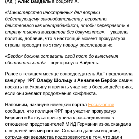
(АдГ)
Алис Вайдель
в соцсети Х.
«Министерство иностранных дел вопреки
действующему законодательству, вероятно,
действовало как контрабандист, чтобы переправить в
страну тысячи мигрантов без документов»
, – указала
политик, добавив, что в настоящий момент прокуратура
страны проводит по этому поводу расследование.
«Бербок должна оставить свой пост до выяснения
обстоятельств!»
– подчеркнула Вайдель.
Ранее в текущем месяце сопредседатель АдГ предложила
канцлеру ФРГ
Олафу Шольцу
и
Анналене Бербок
самим
поехать на Украину и принять участие в боевых действиях,
если они желают продолжения конфликта.
Напомним, накануне немецкий портал
Focus-online
сообщал, что полиция ФРГ при участии прокуратур
Берлина и Котбуса приступила к расследованию в
отношении представителей МИД Германии из-за скандала
с выдачей виз мигрантам. Согласно данным издания,
сотрудники ведомства подозреваются в том, что дали