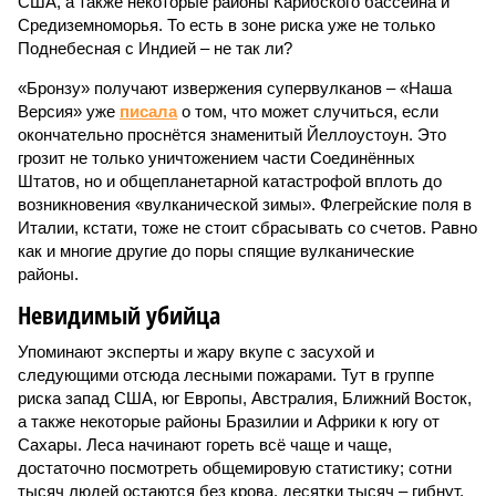
США, а также некоторые районы Карибского бассейна и
Средиземноморья. То есть в зоне риска уже не только
Поднебесная с Индией – не так ли?
«Бронзу» получают извержения супервулканов – «Наша
Версия» уже
писала
о том, что может случиться, если
окончательно проснётся знаменитый Йеллоустоун. Это
грозит не только уничтожением части Соединённых
Штатов, но и общепланетарной катастрофой вплоть до
возникновения «вулканической зимы». Флегрейские поля в
Италии, кстати, тоже не стоит сбрасывать со счетов. Равно
как и многие другие до поры спящие вулканические
районы.
Невидимый убийца
Упоминают эксперты и жару вкупе с засухой и
следующими отсюда лесными пожарами. Тут в группе
риска запад США, юг Европы, Австралия, Ближний Восток,
а также некоторые районы Бразилии и Африки к югу от
Сахары. Леса начинают гореть всё чаще и чаще,
достаточно посмотреть общемировую статистику; сотни
тысяч людей остаются без крова, десятки тысяч – гибнут.