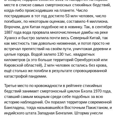
месте в списке самых смертоносных стихийных бедствий,
когда-либо происходивших на планете. Число
пострадавших в тот год достигло 53 млн человек, число
погибших, по некоторым оценкам, составило 4 миллиона.
Впрочем, для Китая подобное не в новинку. Так, в сентябре
1887 года вода прорвала многочисленные дамбы на реке
Хуанхэ и быстро залила почти весь Северный Китай, так
как местность там довольно низменная, и потоп просто не
встречал препятствий на своём пути, уничтожая деревни и
целые города. Водой залило 130 тыс. квадратных
километров (а это больше территорий Оренбургской или
Кировской областей), 2 млн человек остались без крова,
ещё столько же погибли в результате спровоцированной
катастрофой пандемии.
Третье место по кровожадности в рейтинге стихийных
бедствий занимает смертоносный циклон Бхола 1970 года,
ставший самым мощным среди себе подобных за всю
историю наблюдений. Он поразил территории современной
Бангладеш, тогда называвшейся Восточным Пакистаном, и
индийского штата Западная Бенгалия. Шторма унесли