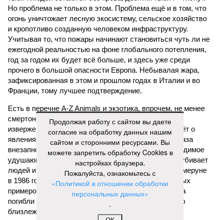
Но проблема не только в этом. Проблема ещё и в том, что
огонь уничтожает лесную экосистему, сельское хозяйство
и кропотливо созданную человеком инфраструктуру.
Учитывая то, что пожары начинают становиться чуть ли не
ежегодной реальностью на фоне глобального потепления,
год за годом их будет всё больше, и здесь уже среди
прочего в большой опасности Европа. Небывалая жара,
зафиксированная в этом и прошлом годах в Италии и во
Франции, тому лучшее подтверждение.
Есть в перечне A-Z Animals и экзотика, впрочем, не менее
смертоносная. Это, в частности, «лимнические
Продолжая работу с сайтом вы даете
извержения», о которых мало кто слышал. Речь идёт о
согласие на обработку данных нашим
явлениях, когда большое количество углекислого газа
сайтом и сторонними ресурсами. Вы
внезапно вырывается из глубин озёр, образуя невидимое
можете запретить обработку Cookies в
удушающее газовое облако, которое безжалостно убивает
настройках браузера.
людей и животных. Катастрофа на озере Ньос в Камеруне
Пожалуйста, ознакомьтесь с
в 1986 году остаётся одним из наиболее чудовищных
«Политикой в отношении обработки
примеров: более 1700 человек и тысячи голов скота
персональных данных»
погибли из-за внезапного выброса CO₂, накрывшего
.
близлежащие деревни.