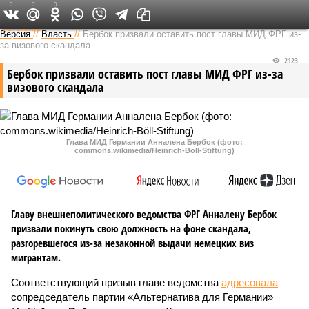
0
0
0
Федеральный выпуск
Версия
//
Власть
//
Бербок призвали оставить пост главы МИД ФРГ из-
за визового скандала
2123
Бербок призвали оставить пост главы МИД ФРГ из-за
визового скандала
Глава МИД Германии Анналена Бербок (фото:
commons.wikimedia/Heinrich-Böll-Stiftung)
Главу внешнеполитического ведомства ФРГ Анналену Бербок
призвали покинуть свою должность на фоне скандала,
разгоревшегося из-за незаконной выдачи немецких виз
мигрантам.
Соответствующий призыв главе ведомства
адресовала
сопредседатель партии «Альтернатива для Германии»