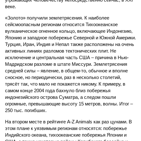
веке.
«Золото» получили землетрясения. К наиболее
сейсмоопасным регионам относится Тихоокеанское
вулканическое огненное кольцо, включающее Индонезию,
Японию и западное побережье Северной и Южной Америки.
Турция, Иран, Индия и Непал также расположены на очень
активных линиях разломов тектонических плит. Не
исключение и центральная часть США – причина в Нью-
Мадридском разломе в штате Миссури. Землетрясения
средней силы – явление, в общем-то, обычное и вполне
сносное, но периодически, раз в несколько столетий,
трясёт так, что мало не покажется никому. К примеру, в
самом конце 2004 года бахнуло близ побережья
индонезийского острова Суматра, а следом пошли
огромные, превышающие высоту 15 метров, волны. Итог –
250 тыс. погибших.
На втором месте в рейтинге A-Z Animals как раз цунами. В
этом плане к уязвимым регионам относятся: побережье
Индийского океана, тихо­океанские побережья Японии и