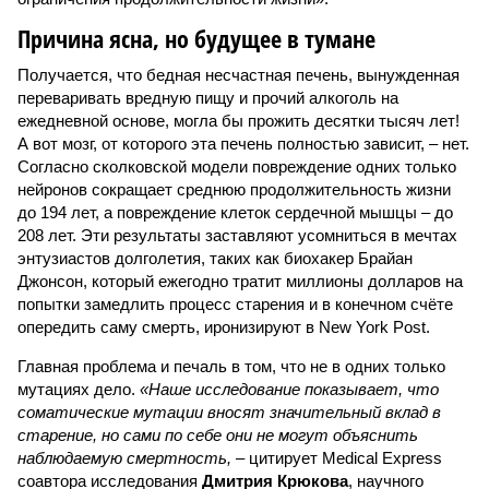
Причина ясна, но будущее в тумане
Получается, что бедная несчастная печень, вынужденная
переваривать вредную пищу и прочий алкоголь на
ежедневной основе, могла бы прожить десятки тысяч лет!
А вот мозг, от которого эта печень полностью зависит, – нет.
Согласно сколковской модели повреждение одних только
нейронов сокращает среднюю продолжительность жизни
до 194 лет, а повреждение клеток сердечной мышцы – до
208 лет. Эти результаты заставляют усомниться в мечтах
энтузиастов долголетия, таких как биохакер Брайан
Джонсон, который ежегодно тратит миллионы долларов на
попытки замедлить процесс старения и в конечном счёте
опередить саму смерть, иронизируют в New York Post.
Главная проблема и печаль в том, что не в одних только
мутациях дело.
«Наше исследование показывает, что
соматические мутации вносят значительный вклад в
старение, но сами по себе они не могут объяснить
наблюдаемую смертность, –
цитирует Medical Express
соавтора исследования
Дмитрия Крюкова
, научного