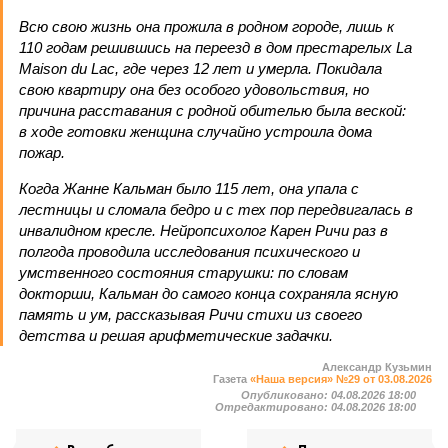
Всю свою жизнь она прожила в родном городе, лишь к
110 годам решившись на переезд в дом престарелых La
Maison du Lac, где через 12 лет и умерла. Покидала
свою квартиру она без особого удовольствия, но
причина расставания с родной обителью была веской:
в ходе готовки женщина случайно устроила дома
пожар.
Когда Жанне Кальман было 115 лет, она упала с
лестницы и сломала бедро и с тех пор передвигалась в
инвалидном кресле. Нейропсихолог Карен Ричи раз в
полгода проводила исследования психического и
умственного состояния старушки: по словам
докторши, Кальман до самого конца сохраняла ясную
память и ум, рассказывая Ричи стихи из своего
детства и решая арифметические задачки.
Александр Кузьмин
Газета
«Наша версия» №29 от 03.08.2026
Опубликовано:
04.08.2026 18:00
Отредактировано:
04.08.2026 18:00