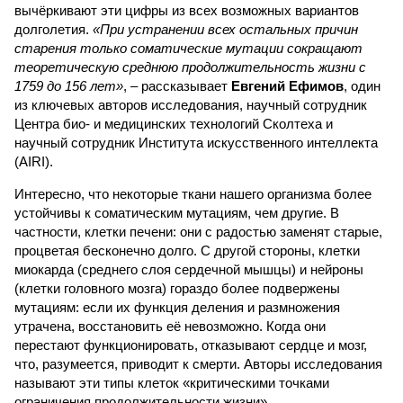
вычёркивают эти цифры из всех возможных вариантов
долголетия.
«При устранении всех остальных причин
старения только соматические мутации сокращают
теоретическую среднюю продолжительность жизни с
1759 до 156 лет»
, – рассказывает
Евгений Ефимов
, один
из ключевых авторов исследования, научный сотрудник
Центра био- и медицинских технологий Сколтеха и
научный сотрудник Института искусственного интеллекта
(AIRI).
Интересно, что некоторые ткани нашего организма более
устойчивы к соматическим мутациям, чем другие. В
частности, клетки печени: они с радостью заменят старые,
процветая бесконечно долго. С другой стороны, клетки
миокарда (среднего слоя сердечной мышцы) и нейроны
(клетки головного мозга) гораздо более подвержены
мутациям: если их функция деления и размножения
утрачена, восстановить её невозможно. Когда они
перестают функционировать, отказывают сердце и мозг,
что, разумеется, приводит к смерти. Авторы исследования
называют эти типы клеток «критическими точками
ограничения продолжительности жизни».