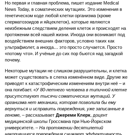
Но первая и главная проблема, пишет издание Medical
News Today, в соматических мутациях. Это изменения в
генетическом коде любой клетки организма (кроме
сперматозоидов и яйцеклеток), которые являются
неизбежным следствием деления клеток и происходят на
протяжении всей нашей жизни. Иногда они возникают под
воздействием внешних факторов, условно таких как
ультрафиолет, а иногда… это просто случается. Просто
«потому что». И учёные до сих пор бьются над загадкой
почему.
Некоторые мутации не слишком разрушительны, и клетка
может существовать в слегка изменённом виде. Другие же
приводят к катастрофическим изменениям внутри неё – и
она погибает.
«У 80-летнего человека в типичной клетке
присутствуют тысячи соматических мутаций. У
организма нет механики, которая позволила бы ему
вернуться и исправить повреждения, уже записанные в
геноме,
– рассказывает
Джереми Клерк
, доцент
медицинской школы Гроссмана при Нью-Йоркском
университете.
– На протяжении десятилетий
накопившиеся повреждения снижают эффективность