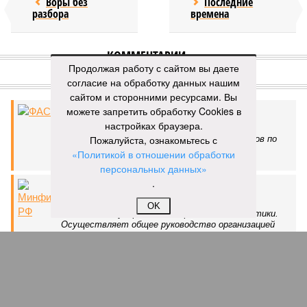
Воры без
Последние
разбора
времена
КОММЕНТАРИИ
0
Продолжая работу с сайтом вы даете
согласие на обработку данных нашим
Версия
//
Общество
//
Земля уже не раз показывала человечеству свой
крутой нрав – когда покажет снова?
сайтом и сторонними ресурсами. Вы
можете запретить обработку Cookies в
225
Последние времена
настройках браузера.
Пожалуйста, ознакомьтесь с
Земля уже не раз показывала человечеству свой крутой
«Политикой в отношении обработки
нрав – когда покажет снова?
персональных данных»
.
OK