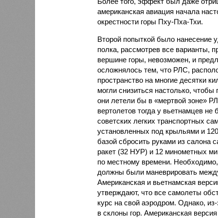
Более того, эффект был даже отри
американская авиация начала нас
окрестности горы Пху-Пха-Тхи.
Второй попыткой было нанесение у
полка, рассмотрев все варианты, п
вершине горы, невозможен, и пред
осложнялось тем, что РЛС, распол
пространство на многие десятки к
могли снизиться настолько, чтобы
они летели бы в «мертвой зоне» РЛ
вертолетов тогда у вьетнамцев не
советских легких транспортных сам
установленных под крыльями и 120
базой сбросить руками из салона 
ракет (32 НУР) и 12 минометных мин
по местному времени. Необходимо,
должны были маневрировать между
Американская и вьетнамская версии
утверждают, что все самолеты обс
курс на свой аэродром. Однако, из
в склоны гор. Американская версия