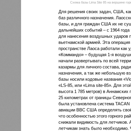
Схема базы Lima Site 85 на вершине горы
Для решения своих задач, США, как
баз различного назначения. Лаосс
базы, и для граждан США их не сущ
дальнейших событий – с 1964 года
для нанесения воздушных ударов п
вьетнамской армией. Эта операция 
пространстве Лаоса работали как 
«Коммандо» – будущая 1-я воздушн
начали развертывать по всей терр
казармы для личного состава, рад
назначения, а так же небольшую вз
базы носили кодовые названия «Vic
«LS-85, или «Lima site-85». Для э
высота 1 785 метров) в Аннамских 
25 километрах от границы Северно
была установлена система TACAN 
авиации ВВС США определять своё 
что особенностью этого горного ра
снижали видимость для летчиков. А
летчикам знать было необходимо. Ч