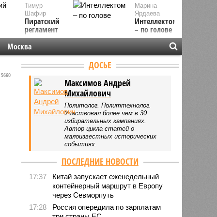
Тимур
Марина
Шафир
Ярдаева
Пиратский
Интеллектом
регламент
– по голове
Москва
ДОСЬЕ
5660
Максимов Андрей
Михайлович
Политолог. Политтехнолог.
Участвовал более чем в 30
избирательных кампаниях.
Автор цикла статей о
малоизвестных исторических
событиях.
ПОСЛЕДНИЕ НОВОСТИ
17:37
Китай запускает еженедельный
контейнерный маршрут в Европу
через Севморпуть
17:28
Россия опередила по зарплатам
три страны ЕС