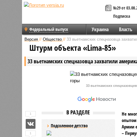
№29 от 03.08.
Подписка
Украина
Власть
Федеральный выпуск
Версия
//
Общество
//
33 вьетнамских спецназовца захвати
Штурм объекта «Lima-85»
33 вьетнамских спецназовца захватили америк
33 вьетнамских спецназовцев
В РАЗДЕЛЕ
Не мно
1
опытом 
Подсоленное детство
Армии е
– Перву
1