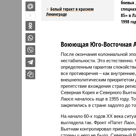
боевых 
спецназ
Белый теракт в красном
Ленинграде
85» в Л
0
1998 год
Воюющая Юго-Восточная А
После окончания колониальной эпо
нестабильности. Это естественно.
определенным гарантом спокойствия
все противоречия – как внутренние
внешнеполитическим приоритетом 
препятствие вхождения стран регио
Северная Корея и Северного Вьетн
Лаосе началось еще в 1955 году. Т
закрепились в стране задолго до т
На начало 60-х годов ХХ века сит
выглядела так. Фронт «Патет Лао»
Вьетнам контролировал приграничн
страны у него не было. Северный 