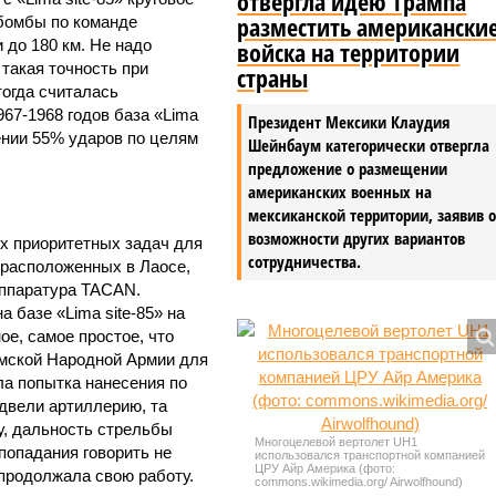
отвергла идею Трампа
разместить американски
бомбы по команде
 до 180 км. Не надо
войска на территории
 такая точность при
страны
тогда считалась
67-1968 годов база «Lima
Президент Мексики Клаудия
ении 55% ударов по целям
Шейнбаум категорически отвергла
предложение о размещении
американских военных на
мексиканской территории, заявив 
возможности других вариантов
ых приоритетных задач для
сотрудничества.
 расположенных в Лаосе,
аппаратура TACAN.
 базе «Lima site-85» на
ное, самое простое, что
мской Народной Армии для
а попытка нанесения по
двели артиллерию, та
ку, дальность стрельбы
Многоцелевой вертолет UH1
попадания говорить не
использовался транспортной компанией
ЦРУ Айр Америка (фото:
 продолжала свою работу.
commons.wikimedia.org/ Airwolfhound)