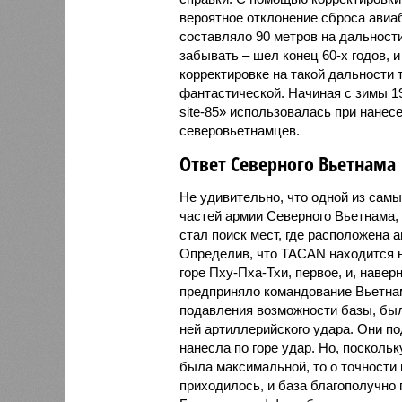
вероятное отклонение сброса авиа
составляло 90 метров на дальности
забывать – шел конец 60-х годов, и
корректировке на такой дальности 
фантастической. Начиная с зимы 19
site-85» использовалась при нанес
северовьетнамцев.
Ответ Северного Вьетнама
Не удивительно, что одной из сам
частей армии Северного Вьетнама,
стал поиск мест, где расположена 
Определив, что TACAN находится на
горе Пху-Пха-Тхи, первое, и, навер
предприняло командование Вьетна
подавления возможности базы, был
ней артиллерийского удара. Они по
нанесла по горе удар. Но, посколь
была максимальной, то о точности 
приходилось, и база благополучно