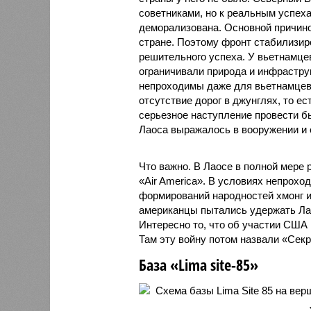
советниками, но к реальным успех
деморализована. Основной причино
стране. Поэтому фронт стабилизиро
решительного успеха. У вьетнамце
ограничивали природа и инфрастру
непроходимы даже для вьетнамцев,
отсутствие дорог в джунглях, то е
серьезное наступление провести 
Лаоса выражалось в вооружении и 
Что важно. В Лаосе в полной мере
«Air America». В условиях непрохо
формирований народностей хмонг и
американцы пытались удержать Лао
Интересно то, что об участии США 
Там эту войну потом назвали «Секр
База «Lima site-85»