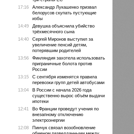
17:16
Александр Лукашенко призвал
белорусов скупать пустующие
избы
14:49
Девушка объяснила убийство
трёхмесячного сына
14:40
Сергей Миронов выступил за
увеличение пенсий детям,
потерявшим родителей
13:56
Финляндия захотела использовать
приграничные болота против
России
13:15
С сентября изменятся правила
перевозки групп детей автобусами
13:04
В России с начала 2026 года
существенно вырос объём выдачи
ипотеки
12:41
Во Франции проведут учения по
внезапному отключению
электроэнергии
12:08
Пинчук связал возобновление
обменом разведданными между