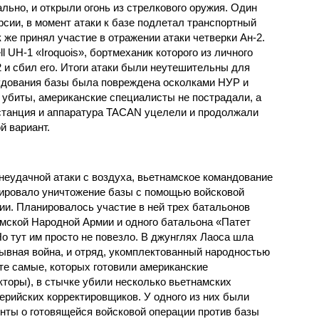
льно, и открыли огонь из стрелкового оружия. Один
рсии, в момент атаки к базе подлетал транспортный
к же принял участие в отражении атаки четверки Ан-2.
 UH-1 «Iroquois», бортмеханик которого из личного
2 и сбил его. Итоги атаки были неутешительны для
удования базы была повреждена осколками НУР и
 убиты, американские специалисты не пострадали, а
станция и аппаратура TACAN уцелели и продолжали
й вариант.
неудачной атаки с воздуха, вьетнамское командование
ировало уничтожение базы с помощью войсковой
ии. Планировалось участие в ней трех батальонов
мской Народной Армии и одного батальона «Патет
Но тут им просто не повезло. В джунглях Лаоса шла
ывная война, и отряд, укомплектованный народностью
(те самые, которых готовили американские
кторы), в стычке убили несколько вьетнамских
ерийских корректировщиков. У одного из них были
нты о готовящейся войсковой операции против базы