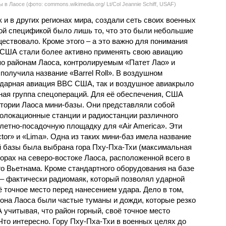
 в Лаосе (фото: commons.wikimedia.org/ Lt/Col Jeannie Schiff, USAF)
 и в других регионах мира, создали сеть своих военных
кой спецификой было лишь то, что это были небольшие
ествовало. Кроме этого – а это важно для понимания
 США стали более активно применять свою авиацию
о районам Лаоса, контролируемым «Патет Лао» и
получила название «Barrel Roll». В воздушном
ударная авиация ВВС США, так и воздушное авиакрыло
ая группа спецопераций. Для её обеспечения, США
итории Лаоса мини-базы. Они представляли собой
иолокационные станции и радиостанции различного
летно-посадочную площадку для «Air America». Эти
tor» и «Lima». Одна из таких мини-баз имела название
той базы была выбрана гора Пху-Пха-Тхи (максимальная
горах на северо-востоке Лаоса, расположенной всего в
го Вьетнама. Кроме стандартного оборудования на базе
– фактически радиомаяк, который позволял ударной
точное место перед нанесением удара. Дело в том,
йона Лаоса были частые туманы и дожди, которые резко
 учитывая, что район горный, своё точное место
то интересно. Гору Пху-Пха-Тхи в военных целях до