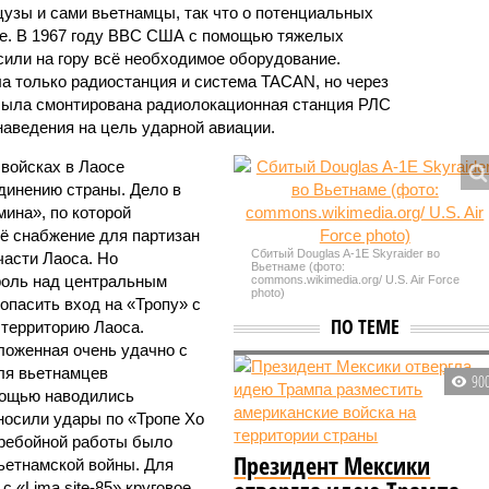
узы и сами вьетнамцы, так что о потенциальных
се. В 1967 году ВВС США с помощью тяжелых
сили на гору всё необходимое оборудование.
ла только радиостанция и система TACAN, но через
» была смонтирована радиолокационная станция РЛС
аведения на цель ударной авиации.
 войсках в Лаосе
динению страны. Дело в
мина», по которой
сё снабжение для партизан
Cбитый Douglas A-1E Skyraider во
асти Лаоса. Но
Вьетнаме (фото:
роль над центральным
commons.wikimedia.org/ U.S. Air Force
photo)
зопасить вход на «Тропу» с
ПО ТЕМЕ
 территорию Лаоса.
оложенная очень удачно с
для вьетнамцев
90
мощью наводились
носили удары по «Тропе Хо
еребойной работы было
Президент Мексики
Вьетнамской войны. Для
 «Lima site-85» круговое