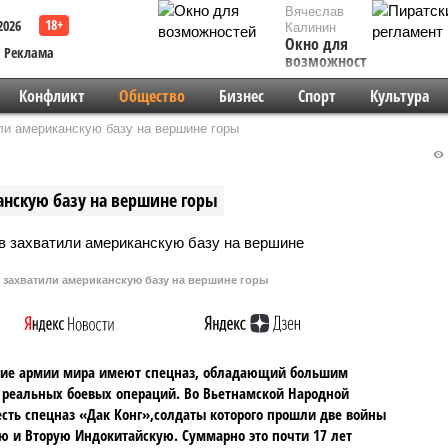
Вячеслав
2026
Калинин
Окно для
Реклама
возможностей
Конфликт
Общество
Бизнес
Спорт
Культура
ли американскую базу на вершине горы
анскую базу на вершине горы
 захватили американскую базу на вершине горы
гие армии мира имеют спецназ, обладающий большим
реальных боевых операций. Во Вьетнамской Народной
сть спецназ «Дак Конг»,солдаты которого прошли две войны
ю и Вторую Индокитайскую. Суммарно это почти 17 лет