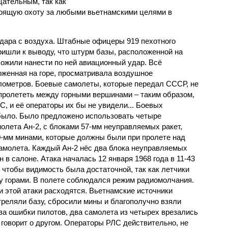
цательным, так как
тоящую охоту за любыми вьетнамскими целями в
дара с воздуха. Штабные офицеры 919 пехотного
ришли к выводу, что штурм базы, расположенной на
ложили нанести по ней авиационный удар. Всё
оженная на горе, просматривала воздушное
илометров. Боевые самолеты, которые передал СССР, не
 пролететь между горными вершинами – таким образом,
С, и её операторы их бы не увидели... Боевых
 было. Было предложено использовать четыре
олета Ан-2, с блоками 57-мм неуправляемых ракет,
-мм минами, которые должны были при пролете над
самолета. Каждый Ан-2 нёс два блока неуправляемых
 в салоне. Атака началась 12 января 1968 года в 11-43
 чтобы видимость была достаточной, так как летчики
 горами. В полете соблюдался режим радиомолчания.
 этой атаки расходятся. Вьетнамские источники
треляли базу, сбросили мины и благополучно взяли
-за ошибки пилотов, два самолета из четырех врезались
 говорит о другом. Операторы РЛС действительно, не