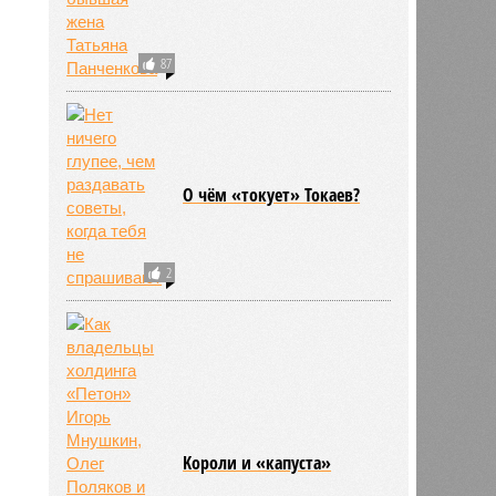
87
О чём «токует» Токаев?
2
Kороли и «капуста»