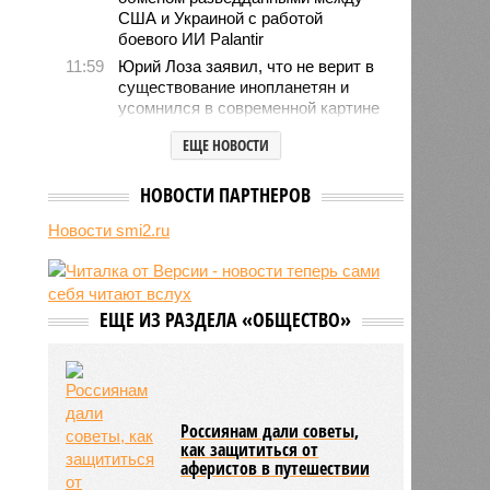
США и Украиной с работой
боевого ИИ Palantir
11:59
Юрий Лоза заявил, что не верит в
существование инопланетян и
усомнился в современной картине
мира
ЕЩЕ НОВОСТИ
11:48
Женщина выбрала необычное имя
для своего ребёнка и оказалась в
НОВОСТИ ПАРТНЕРОВ
тюрьме
11:21
Никол Пашинян не увидел
Новости smi2.ru
готовности Армении к членству в
ЕС
11:13
Попытки Запада рассорить
Москву и Астану назвали
ЕЩЕ ИЗ РАЗДЕЛА «ОБЩЕСТВО»
бесперспективными
10:44
Премьер Литвы Синкявичюс
опроверг слова министра обороны
о российской угрозе
Россиянам дали советы,
как защититься от
аферистов в путешествии