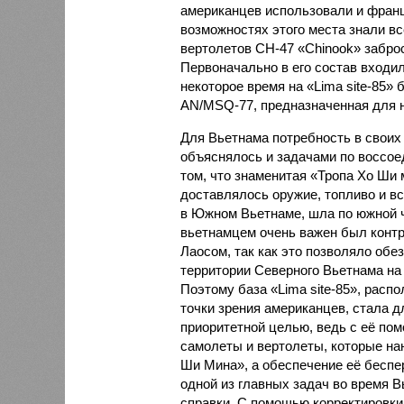
американцев использовали и франц
возможностях этого места знали в
вертолетов СН-47 «Chinook» забро
Первоначально в его состав входи
некоторое время на «Lima site-85
AN/MSQ-77, предназначенная для н
Для Вьетнама потребность в своих
объяснялось и задачами по воссое
том, что знаменитая «Тропа Хо Ши 
доставлялось оружие, топливо и в
в Южном Вьетнаме, шла по южной ч
вьетнамцем очень важен был конт
Лаосом, так как это позволяло обе
территории Северного Вьетнама на
Поэтому база «Lima site-85», расп
точки зрения американцев, стала 
приоритетной целью, ведь с её по
самолеты и вертолеты, которые на
Ши Мина», а обеспечение её бесп
одной из главных задач во время 
справки. С помощью корректировки с