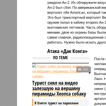
увидели Ан-2. Их обнаружили визуа
Ан-2 был сбит. По американской ве
вертолет «Air America», который та
Это был транспортный вертолет Bell
оружия попал в кабину второго Ан-
вьетнамских летчиков. Часть обор
минами, двое из охраны базы были
самое главное, радиолокационная 
работать. Нужно было искать друго
Атака «Дак Конга»
ПО ТЕМЕ
После 
заплан
операц
2600
Вьетна
Лао». 
Турист снял на видео
непрер
залезшую на вершину
хмонг 
пирамиды Хеопса собаку
инстру
артилл
В Египте турист на параплане
докуме