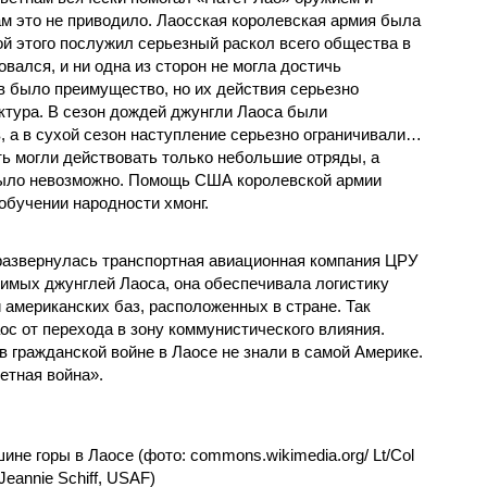
ам это не приводило. Лаосская королевская армия была
й этого послужил серьезный раскол всего общества в
вался, и ни одна из сторон не могла достичь
в было преимущество, но их действия серьезно
ктура. В сезон дождей джунгли Лаоса были
 а в сухой сезон наступление серьезно ограничивали…
сть могли действовать только небольшие отряды, а
было невозможно. Помощь США королевской армии
обучении народности хмонг.
 развернулась транспортная авиационная компания ЦРУ
димых джунглей Лаоса, она обеспечивала логистику
 американских баз, расположенных в стране. Так
с от перехода в зону коммунистического влияния.
в гражданской войне в Лаосе не знали в самой Америке.
етная война».