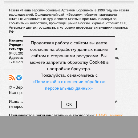
Газета «Наша версия» основана Артёмом Боровиком в 1998 году как газета
расследований. Официальный сайт «Версия» публикует материалы
штатных и внештатных журналистов газеты и пристально следит за
событиями и новостями, происходящими в России, Украине, странах СНГ,
Америке и других государств, с которыми пересекается внешняя политика
РФ.
Наименование:
Cетевое издание «Версия»
Продолжая работу с сайтом вы даете
Учредитель:
ООО «Версия»,
Главный редактор:
Горевой Р. Г.
согласие на обработку данных нашим
Регистрационный номер Роскомнадзора:
ЭЛ № ФС 77 - 72681 от
04.05.2018 г.
сайтом и сторонними ресурсами. Вы
Адрес электронной почты и телефон редакции:
versia@versia.ru,
можете запретить обработку Cookies в
+74952760348
настройках браузера.
Пожалуйста, ознакомьтесь с
«Политикой в отношении обработки
персональных данных»
© «Версия»
18+
Все права защищены
.
Использование материалов «Версии» без индексируемой
OK
гиперссылки запрещено
Применяются рекомендательные технологии:
СМИ2, Яндекс,
Инфокс
Политика конфиденциальности