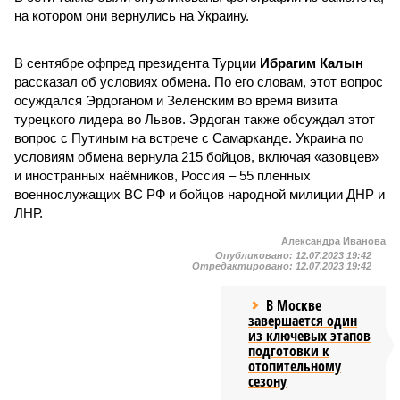
на котором они вернулись на Украину.
В сентябре офпред президента Турции
Ибрагим Калын
рассказал об условиях обмена. По его словам, этот вопрос
осуждался Эрдоганом и Зеленским во время визита
турецкого лидера во Львов. Эрдоган также обсуждал этот
вопрос с Путиным на встрече с Самарканде. Украина по
условиям обмена вернула 215 бойцов, включая «азовцев»
и иностранных наёмников, Россия – 55 пленных
военнослужащих ВС РФ и бойцов народной милиции ДНР и
ЛНР.
Александра Иванова
Опубликовано:
12.07.2023 19:42
Отредактировано:
12.07.2023 19:42
В Москве
завершается один
из ключевых этапов
подготовки к
отопительному
сезону