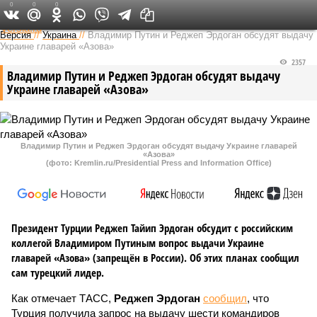
0
0
0
Федеральный выпуск
Версия
//
Украина
//
Владимир Путин и Реджеп Эрдоган обсудят выдачу
Украине главарей «Азова»
2357
Владимир Путин и Реджеп Эрдоган обсудят выдачу
Украине главарей «Азова»
Владимир Путин и Реджеп Эрдоган обсудят выдачу Украине главарей
«Азова»
(фото: Kremlin.ru/Presidential Press and Information Office)
Президент Турции Реджеп Тайип Эрдоган обсудит с российским
коллегой Владимиром Путиным вопрос выдачи Украине
главарей «Азова» (запрещён в России). Об этих планах сообщил
сам турецкий лидер.
Как отмечает ТАСС,
Реджеп Эрдоган
сообщил
, что
Турция получила запрос на выдачу шести командиров