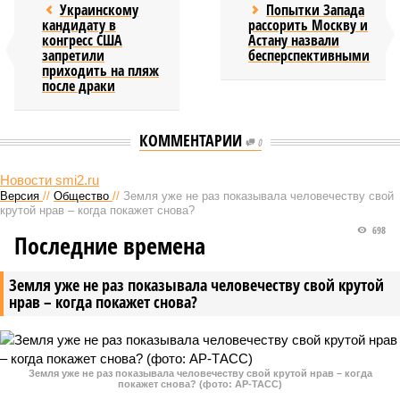
Украинскому
Попытки Запада
кандидату в
рассорить Москву и
конгресс США
Астану назвали
запретили
бесперспективными
приходить на пляж
после драки
КОММЕНТАРИИ
0
Новости smi2.ru
Версия
//
Общество
//
Земля уже не раз показывала человечеству свой
крутой нрав – когда покажет снова?
698
Последние времена
Земля уже не раз показывала человечеству свой крутой
нрав – когда покажет снова?
Земля уже не раз показывала человечеству свой крутой нрав – когда
покажет снова? (фото: АР-ТАСС)