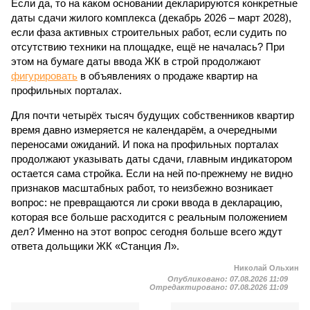
Если да, то на каком основании декларируются конкретные
даты сдачи жилого комплекса (декабрь 2026 – март 2028),
если фаза активных строительных работ, если судить по
отсутствию техники на площадке, ещё не началась? При
этом на бумаге даты ввода ЖК в строй продолжают
фигурировать
в объявлениях о продаже квартир на
профильных порталах.
Для почти четырёх тысяч будущих собственников квартир
время давно измеряется не календарём, а очередными
переносами ожиданий. И пока на профильных порталах
продолжают указывать даты сдачи, главным индикатором
остается сама стройка. Если на ней по-прежнему не видно
признаков масштабных работ, то неизбежно возникает
вопрос: не превращаются ли сроки ввода в декларацию,
которая все больше расходится с реальным положением
дел? Именно на этот вопрос сегодня больше всего ждут
ответа дольщики ЖК «Станция Л».
Николай Ольхин
Опубликовано:
07.08.2026 11:09
Отредактировано:
07.08.2026 11:09