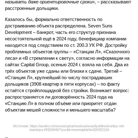
называть даже ориентировочные сроки»
, – рассказывают
расстроенные дольщики.
Казалось бы, формально ответственность по
достраиванию объекта распределена. Seven Suns
Development – банкрот, часть его структур признана
несостоятельной ещё в 2024 году, бенефициар компании
находится под следствием по ст. 200.3 УК РФ. Достройку
проблемных объектов группы – «Станции Л», «Сказочного
леса» и «В стремлении к свету», согласно информации на
сайтах Capital Group, осенью 2024 г. взяла на себя. Два из
трёх объектов уже сданы или близки к сдаче. Третий –
«Станция Л», крупнейший по числу пострадавших
дольщиков (3908 квартир в пяти корпусах) – по факту
остаётся стройплощадкой без стройки. Возникает вопрос:
распространяется ли договорённость 2024 года на
«Станцию Л» в полном объёме или приоритет отдан
объектам мешей сложности и меньшего масштаба?
Источник: https://avaho.ru/novostroyka/moskva/uvao/lyublino/svetlyy-mir-
stantsiya-l/9303640/?ysclid=msemqdok6w326352116