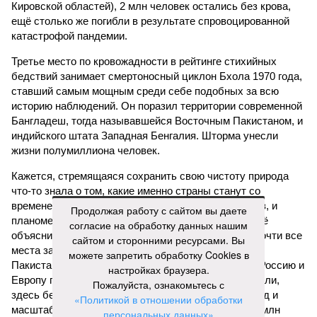
Кировской областей), 2 млн человек остались без крова,
ещё столько же погибли в результате спровоцированной
катастрофой пандемии.
Третье место по кровожадности в рейтинге стихийных
бедствий занимает смертоносный циклон Бхола 1970 года,
ставший самым мощным среди себе подобных за всю
историю наблюдений. Он поразил территории современной
Бангладеш, тогда называвшейся Восточным Пакистаном, и
индийского штата Западная Бенгалия. Шторма унесли
жизни полумиллиона человек.
Кажется, стремящаяся сохранить свою чистоту природа
что-то знала о том, какие именно страны станут со
временем самыми «грязными» в плане производств, и
Продолжая работу с сайтом вы даете
планомерно подтачивала их демографию. А как ещё
согласие на обработку данных нашим
объяснить то, что в топ-10 природных катастроф почти все
сайтом и сторонними ресурсами. Вы
места занимают бедствия, разразившиеся в Индии,
можете запретить обработку Cookies в
Пакистане, Бангладеш и Турции? Что характерно, Россию и
настройках браузера.
Европу подобные катастрофы никогда не затрагивали,
Пожалуйста, ознакомьтесь с
здесь беды были другими, включая массовый голод и
«Политикой в отношении обработки
масштабные эпидемии вроде бубонной чумы (200 млн
персональных данных»