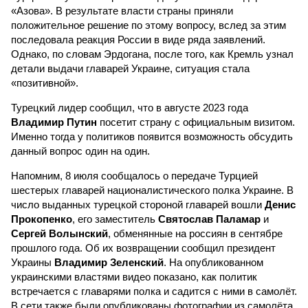
«Азова». В результате власти страны приняли
положительное решение по этому вопросу, вслед за этим
последовала реакция России в виде ряда заявлений.
Однако, по словам Эрдогана, после того, как Кремль узнал
детали выдачи главарей Украине, ситуация стала
«позитивной».
Турецкий лидер сообщил, что в августе 2023 года
Владимир Путин
посетит страну с официальным визитом.
Именно тогда у политиков появится возможность обсудить
данный вопрос один на один.
Напомним, 8 июля сообщалось о передаче Турцией
шестерых главарей националистического полка Украине. В
число выданных турецкой стороной главарей вошли
Денис
Прокопенко
, его заместитель
Святослав Паламар
и
Сергей Волынский
, обменянные на россиян в сентябре
прошлого года. Об их возвращении сообщил президент
Украины
Владимир Зеленский
. На опубликованном
украинскими властями видео показано, как политик
встречается с главарями полка и садится с ними в самолёт.
В сети также были опубликованы фотографии из самолёта,