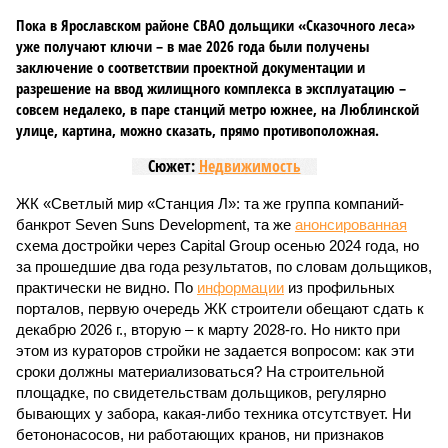
Пока в Ярославском районе СВАО дольщики «Сказочного леса»
уже получают ключи – в мае 2026 года были получены
заключение о соответствии проектной документации и
разрешение на ввод жилищного комплекса в эксплуатацию –
совсем недалеко, в паре станций метро южнее, на Люблинской
улице, картина, можно сказать, прямо противоположная.
Сюжет:
Недвижимость
ЖК «Светлый мир «Станция Л»: та же группа компаний-
банкрот Seven Suns Development, та же
анонсированная
схема достройки через Capital Group осенью 2024 года, но
за прошедшие два года результатов, по словам дольщиков,
практически не видно. По
информации
из профильных
порталов, первую очередь ЖК строители обещают сдать к
декабрю 2026 г., вторую – к марту 2028-го. Но никто при
этом из кураторов стройки не задается вопросом: как эти
сроки должны материализоваться? На строительной
площадке, по свидетельствам дольщиков, регулярно
бывающих у забора, какая-либо техника отсутствует. Ни
бетононасосов, ни работающих кранов, ни признаков