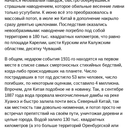
начался небывалый паводок, быстро обернувшийся
страшным наводнением, которое обильные весенние ливни
только усугубили. К июню всё это преобразовалось в
массовый потоп, в июле же Китай в дополнение накрыло
сразу девятью циклонами. Последствия оказались
невообразимыми: наводнение погребло под собой
территорию в 180 тыс. квадратных километров, что равно
по площади Карелии, шести Курским или Калужским
областям, десятку Чуваший.
В общем, недаром события 1931-го находятся на первом
месте в списке самых смертоносных стихийных бедствий,
когда-либо происходивших на планете. Число
пострадавших в тот год достигло 53 млн человек, число
погибших, по некоторым оценкам, составило 4 миллиона.
Впрочем, для Китая подобное не в новинку. Так, в сентябре
1887 года вода прорвала многочисленные дамбы на реке
Хуанхэ и быстро залила почти весь Северный Китай, так
как местность там довольно низменная, и потоп просто не
встречал препятствий на своём пути, уничтожая деревни и
целые города. Водой залило 130 тыс. квадратных
километров (а это больше территорий Оренбургской или