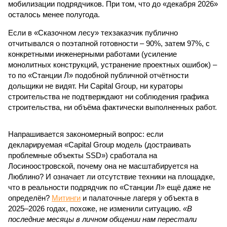
мобилизации подрядчиков. При том, что до «декабря 2026»
осталось менее полугода.
Если в «Сказочном лесу» техзаказчик публично
отчитывался о поэтапной готовности – 90%, затем 97%, с
конкретными инженерными работами (усиление
монолитных конструкций, устранение проектных ошибок) –
то по «Станции Л» подобной публичной отчётности
дольщики не видят. Ни Capital Group, ни кураторы
строительства не подтверждают ни соблюдения графика
строительства, ни объёма фактически выполненных работ.
Напрашивается закономерный вопрос: если
декларируемая «Capital Group модель (достраивать
проблемные объекты SSD») сработала на
Лосиноостровской, почему она не масштабируется на
Люблино? И означает ли отсутствие техники на площадке,
что в реальности подрядчик по «Станции Л» ещё даже не
определён?
Митинги
и палаточные лагеря у объекта в
2025–2026 годах, похоже, не изменили ситуацию.
«В
последние месяцы в личном общении нам перестали