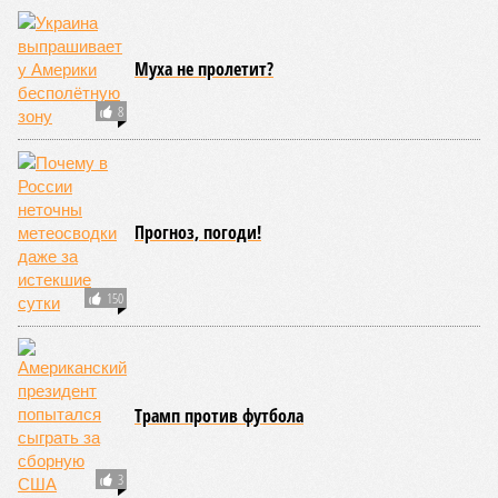
Муха не пролетит?
8
Прогноз, погоди!
150
Трамп против футбола
3