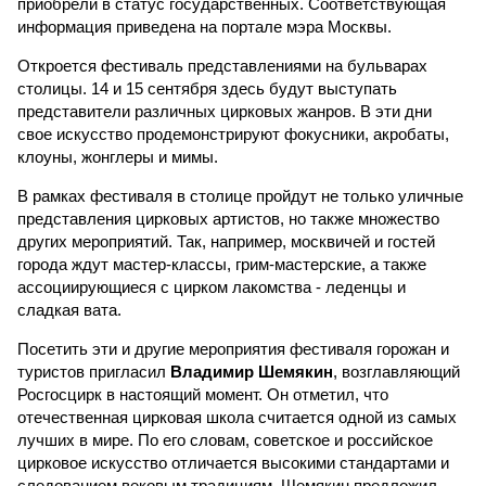
приобрели в статус государственных. Соответствующая
информация приведена на портале мэра Москвы.
Откроется фестиваль представлениями на бульварах
столицы. 14 и 15 сентября здесь будут выступать
представители различных цирковых жанров. В эти дни
свое искусство продемонстрируют фокусники, акробаты,
клоуны, жонглеры и мимы.
В рамках фестиваля в столице пройдут не только уличные
представления цирковых артистов, но также множество
других мероприятий. Так, например, москвичей и гостей
города ждут мастер-классы, грим-мастерские, а также
ассоциирующиеся с цирком лакомства - леденцы и
сладкая вата.
Посетить эти и другие мероприятия фестиваля горожан и
туристов пригласил
Владимир Шемякин
, возглавляющий
Росгосцирк в настоящий момент. Он отметил, что
отечественная цирковая школа считается одной из самых
лучших в мире. По его словам, советское и российское
цирковое искусство отличается высокими стандартами и
следованием вековым традициям. Шемякин предложил