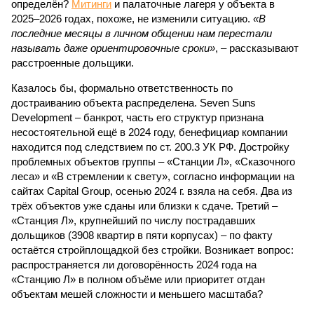
определён?
Митинги
и палаточные лагеря у объекта в
2025–2026 годах, похоже, не изменили ситуацию.
«В
последние месяцы в личном общении нам перестали
называть даже ориентировочные сроки»
, – рассказывают
расстроенные дольщики.
Казалось бы, формально ответственность по
достраиванию объекта распределена. Seven Suns
Development – банкрот, часть его структур признана
несостоятельной ещё в 2024 году, бенефициар компании
находится под следствием по ст. 200.3 УК РФ. Достройку
проблемных объектов группы – «Станции Л», «Сказочного
леса» и «В стремлении к свету», согласно информации на
сайтах Capital Group, осенью 2024 г. взяла на себя. Два из
трёх объектов уже сданы или близки к сдаче. Третий –
«Станция Л», крупнейший по числу пострадавших
дольщиков (3908 квартир в пяти корпусах) – по факту
остаётся стройплощадкой без стройки. Возникает вопрос:
распространяется ли договорённость 2024 года на
«Станцию Л» в полном объёме или приоритет отдан
объектам мешей сложности и меньшего масштаба?