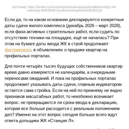
Источник: https://avaho.ru/novostroyka/moskva/uvao/lyublino/svetlyy-mir-
stantsiya-l/9303640/?ysclid=msemqdok6w326352116
Если да, то на каком основании декларируются конкретные
даты сдачи жилого комплекса (декабрь 2026 – март 2028),
если фаза активных строительных работ, если судить по
отсутствию техники на площадке, ещё не началась? При
этом на бумаге даты ввода ЖК в строй продолжают
фигурировать
в объявлениях о продаже квартир на
профильных порталах.
Для почти четырёх тысяч будущих собственников квартир
время давно измеряется не календарём, а очередными
переносами ожиданий. И пока на профильных порталах
продолжают указывать даты сдачи, главным индикатором
остается сама стройка. Если на ней по-прежнему не видно
признаков масштабных работ, то неизбежно возникает
вопрос: не превращаются ли сроки ввода в декларацию,
которая все больше расходится с реальным положением
дел? Именно на этот вопрос сегодня больше всего ждут
ответа дольщики ЖК «Станция Л».