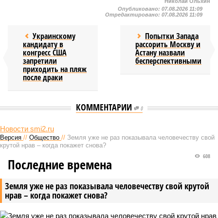
Николай Ольхин
Опубликовано:
07.08.2026 11:09
Отредактировано:
07.08.2026 11:09
Украинскому
Попытки Запада
кандидату в
рассорить Москву и
конгресс США
Астану назвали
запретили
бесперспективными
приходить на пляж
после драки
КОММЕНТАРИИ
0
Новости smi2.ru
Версия
//
Общество
//
Земля уже не раз показывала человечеству свой
крутой нрав – когда покажет снова?
608
Последние времена
Земля уже не раз показывала человечеству свой крутой
нрав – когда покажет снова?