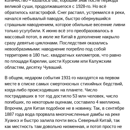
количество – казалось бы, хороший знак после периода
великой суши, продолжавшегося с 1928-го. Но всё
обратилось катастрофой. Снег растаял, устремился в реки,
начался небывалый паводок, быстро обернувшийся
страшным наводнением, которое обильные весенние ливни
только усугубили. К июню всё это преобразовалось в
массовый потоп, в июле же Китай в дополнение накрыло
сразу девятью циклонами. Последствия оказались
невообразимыми: наводнение погребло под собой
территорию в 180 тыс. квадратных километров, что равно
по площади Карелии, шести Курским или Калужским
областям, десятку Чуваший.
В общем, недаром события 1931-го находятся на первом
месте в списке самых смертоносных стихийных бедствий,
когда-либо происходивших на планете. Число
пострадавших в тот год достигло 53 млн человек, число
погибших, по некоторым оценкам, составило 4 миллиона.
Впрочем, для Китая подобное не в новинку. Так, в сентябре
1887 года вода прорвала многочисленные дамбы на реке
Хуанхэ и быстро залила почти весь Северный Китай, так
как местность там довольно низменная, и потоп просто не