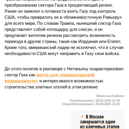
преобразовании сектора Газа в процветающий регион.
Ранее он заявлял о готовности взять Газу под контроль
США, чтобы превратить ее в «ближневосточную Ривьеру»
для всего мира. По словам Трампа, нынешний сектор Газа
представляет собой «площадку для сноса», и он
предлагает жителям региона рассмотреть возможность
переезда в другие страны, такие как Иордания или Египет.
Кроме того, американский лидер не исключил, что в случае
необходимости США могут направить в Газу свои войска.
До этого политик в разговоре с Нетаньяху охарактеризовал
сектор Газа как
место для «первоклассной
недвижимости»
и интересовался возможностью
строительства элитных отелей в этом регионе
Вячеслав Буйнов
Опубликовано:
26.02.2025 11:35
Отредактировано:
26.02.2025 11:35
В Москве
завершается один
из ключевых этапов