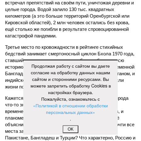
встречал препятствий на своём пути, уничтожая деревни и
целые города. Водой залило 130 тыс. квадратных
километров (а это больше территорий Оренбургской или
Кировской областей), 2 млн человек остались без крова,
ещё столько же погибли в результате спровоцированной
катастрофой пандемии.
Третье место по кровожадности в рейтинге стихийных
бедствий занимает смертоносный циклон Бхола 1970 года,
ставший самым мощным среди себе подобных за всю
Продолжая работу с сайтом вы даете
историю наблюдений. Он поразил территории современной
согласие на обработку данных нашим
Бангладеш, тогда называвшейся Восточным Пакистаном, и
сайтом и сторонними ресурсами. Вы
индийского штата Западная Бенгалия. Шторма унесли
можете запретить обработку Cookies в
жизни полумиллиона человек.
настройках браузера.
Кажется, стремящаяся сохранить свою чистоту природа
Пожалуйста, ознакомьтесь с
что-то знала о том, какие именно страны станут со
«Политикой в отношении обработки
временем самыми «грязными» в плане производств, и
персональных данных»
планомерно подтачивала их демографию. А как ещё
.
объяснить то, что в топ-10 природных катастроф почти все
OK
места занимают бедствия, разразившиеся в Индии,
Пакистане, Бангладеш и Турции? Что характерно, Россию и