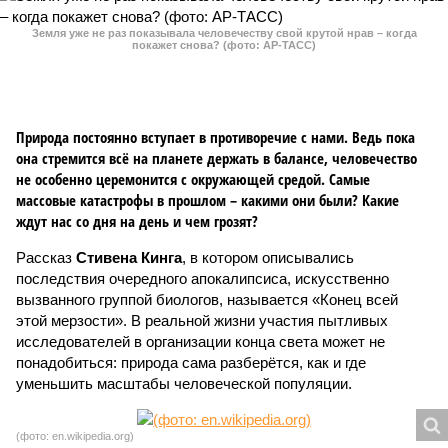
Земля уже не раз показывала человечеству свой крутой нрав – когда
покажет снова? (фото: АР-ТАСС)
Природа постоянно вступает в противоречие с нами. Ведь пока
она стремится всё на планете держать в балансе, человечество
не особенно церемонится с окружающей средой. Самые
массовые катастрофы в прошлом – какими они были? Какие
ждут нас со дня на день и чем грозят?
Рассказ
Стивена Кинга
, в котором описывались
последствия очередного апокалипсиса, искусственно
вызванного группой биологов, называется «Конец всей
этой мерзости». В реальной жизни участия пытливых
исследователей в организации конца света может не
понадобиться: природа сама разберётся, как и где
уменьшить масштабы человеческой популяции.
(фото: en.wikipedia.org)