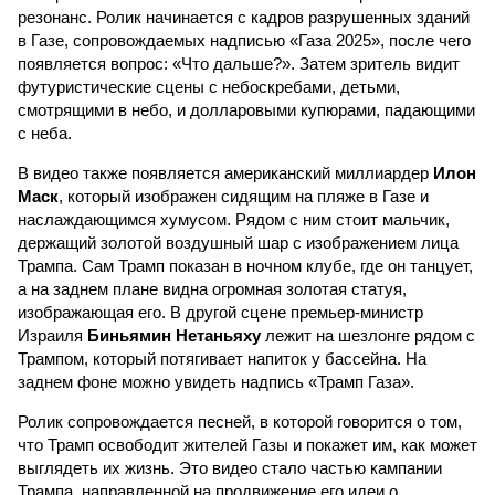
резонанс. Ролик начинается с кадров разрушенных зданий
в Газе, сопровождаемых надписью «Газа 2025», после чего
появляется вопрос: «Что дальше?». Затем зритель видит
футуристические сцены с небоскребами, детьми,
смотрящими в небо, и долларовыми купюрами, падающими
с неба.
В видео также появляется американский миллиардер
Илон
Маск
, который изображен сидящим на пляже в Газе и
наслаждающимся хумусом. Рядом с ним стоит мальчик,
держащий золотой воздушный шар с изображением лица
Трампа. Сам Трамп показан в ночном клубе, где он танцует,
а на заднем плане видна огромная золотая статуя,
изображающая его. В другой сцене премьер-министр
Израиля
Биньямин Нетаньяху
лежит на шезлонге рядом с
Трампом, который потягивает напиток у бассейна. На
заднем фоне можно увидеть надпись «Трамп Газа».
Ролик сопровождается песней, в которой говорится о том,
что Трамп освободит жителей Газы и покажет им, как может
выглядеть их жизнь. Это видео стало частью кампании
Трампа, направленной на продвижение его идеи о