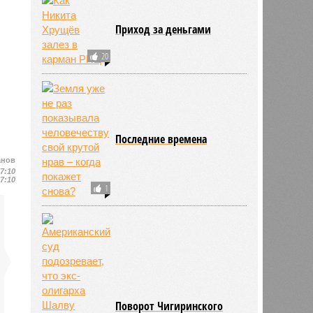
Приход за деньгами
20
Последние времена
анов
17:10
17:10
1
Поворот Чигиринского