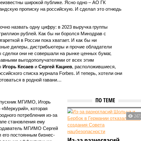
неизвестны широкой публике. Ясно одно – АО ГК
ндскую прописку на российскую. И сделал это отнюдь
очно назвать одну цифру: в 2023 выручка группы
риллион рублей. Как бы ни боролся Минздрав с
ареткой в России пока хватает. И как бы ни
ные дилеры, дистрибьютеры и прочие обладатели
 сделки они не совершали на рынке ценных бумаг,
лавными выгодополучателями от всех этим
ы
Игорь Кесаев
и
Сергей Кациев
, расположившиеся,
оссийского списка журнала Forbes. И теперь, хотели они
ртоваться в родной гавани…
ПО ТЕМЕ
ыпускник МГИМО, Игорь
 «Меркурий», которая
родного потребления из-за
247
апе становления ему
еподаватель МГИМО Сергей
л его постоянным бизнес-
Из-за разногласий