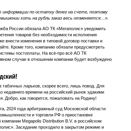
т информации по остатку денег на счете, поэтому
ревышении хоть на рубль заказ весь отменяется…».
жба России обязала АО ТК «Мегаполис» уведомить
ретения товаров без необходимости исполнения
е внести изменения в типовой договор поставки и
айте. Кроме того, компанию обязали предусмотреть
истемы постоплаты. На всё-про всё АО ТК
ивном случае в отношении компании будет возбуждено
дский!
 табачных ларьков, скорее всего, лишь повод. Для
о недавнего времени на российский рынок эдакими
я. Добро, как говорится, пожаловать на Родину!
та, 2024 года арбитражный суд Московской области
омышленности и торговли РФ о приостановке
омпании Megapolis Distribution B.V. в российском
олис». Заседание проходило в закрытом режиме и