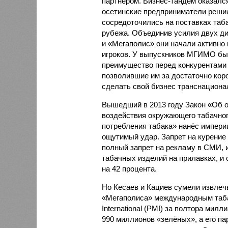
партнёром. Бизнес-тандем оказал
осетинские предприниматели реши
сосредоточились на поставках таба
рубежа. Объединив усилия двух д
и «Мегаполис» они начали активно
игроков. У выпускников МГИМО бы
преимущество перед конкурентами
позволившие им за достаточно кор
сделать свой бизнес транснациона
Вышедший в 2013 году Закон «Об о
воздействия окружающего табачно
потребления табака» нанёс импери
ощутимый удар. Запрет на курение
полный запрет на рекламу в СМИ, 
табачных изделий на прилавках, и 
на 42 процента.
Но Кесаев и Кациев сумели извлечь
«Мегаполиса» международным табачн
International (PMI) за полтора мил
990 миллионов «зелёных», а его п