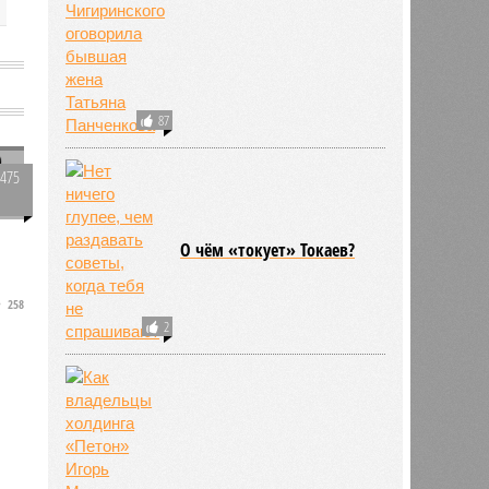
87
о
2475
0
О чём «токует» Токаев?
258
2