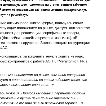
ет доминирующее положение на отечественном табачном
А летом её владельцев заставили сменить нидерландскую
ку» на российскую.
нию антимонопольщиков, фирма, пользуясь своим
ствующим положением на рынке, диктует контрагентам
вязывает для реализации непрофильные товары,
(батарейки, наклейки, презервативы и.т.п.). «В
ся признаки нарушения Закона о защите конкуренции»
 ФАС.
нопольщиков, за тридевять земель ходить не надо,
орых контрагентов о работе АО ТК «Мегаполис». Их в
ется монополистом на рынке, компания совершено
вует в соответствии со своим видением того, как
ваясь к пожеланиям клиентов…»
ои условия. Принося им деньги, партнёры должны
отклонение пусть даже по вине третьих лиц и
есмотря на то что деньги перечислил заранее…»