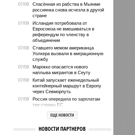
07/08
Спасённая из рабства в Мьянме
россиянка снова исчезла в другой
стране
07/08
Исландия потребовала от
Евросоюза не вмешиваться в
референдум по членству в
объединении
07/08
Ставшего мемом американца
Уолкера вызвали в миграционную
службу
07/08
Марокко опасается нового
наплыва мигрантов в Сеуту
07/08
Китай запускает еженедельный
контейнерный маршрут в Европу
через Севморпуть
07/08
Россия опередила по зарплатам
три страны ЕС
07/08
Александр Лукашенко призвал
ЕЩЕ НОВОСТИ
белорусов скупать пустующие
избы
НОВОСТИ ПАРТНЕРОВ
07/08
Девушка объяснила убийство