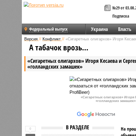
№29 от 03.08.
Подписка
Украина
Власть
Федеральный выпуск
Версия
//
Конфликт
//
«Сигаретных олигархов» Игоря Кесае
А табачок врозь…
«Сигаретных олигархов» Игоря Кесаева и Серге
«голландских замашек»
«Сигаретных олигархов» Игоря К
«голландских замашек» 
В РАЗДЕЛЕ
На прош
0
объявил