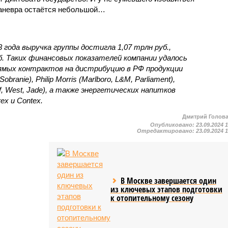
маневра остаётся небольшой…
года выручка группы достигла 1,07 трлн руб.,
б. Таких финансовых показателей компании удалось
рямых контрактов на дистрибуцию в РФ продукции
branie), Philip Morris (Mаrlboro, L&M, Parliament),
off, West, Jade), а также энергетических напитков
rex и Contex.
Дмитрий Голов
Опубликовано:
23.09.2024 
Отредактировано:
23.09.2024 
В Москве завершается один
из ключевых этапов подготовки
к отопительному сезону