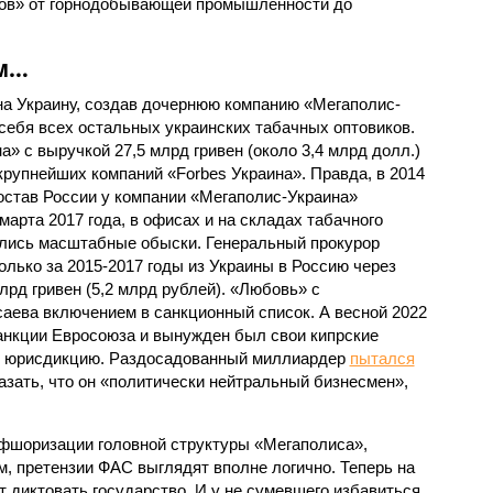
сов» от горнодобывающей промышленности до
ом…
на Украину, создав дочернюю компанию «Мегаполис-
 себя всех остальных украинских табачных оптовиков.
а» с выручкой 27,5 млрд гривен (около 3,4 млрд долл.)
 крупнейших компаний «Forbes Украина». Правда, в 2014
остав России у компании «Мегаполис-Украина»
арта 2017 года, в офисах и на складах табачного
ались масштабные обыски. Генеральный прокурор
олько за 2015-2017 годы из Украины в Россию через
лрд гривен (5,2 млрд рублей). «Любовь» с
аева включением в санкционный список. А весной 2022
санкции Евросоюза и вынужден был свои кипрские
ю юрисдикцию. Раздосадованный миллиардер
пытался
азать, что он «политически нейтральный бизнесмен»,
офшоризации головной структуры «Мегаполиса»,
, претензии ФАС выглядят вполне логично. Теперь на
 диктовать государство. И у не сумевшего избавиться