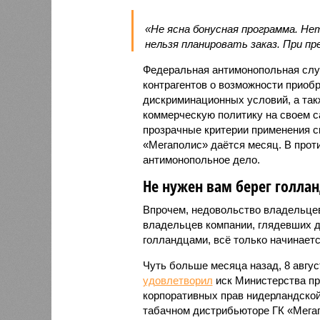
«Не ясна бонусная программа. Не
нельзя планировать заказ. При п
Федеральная антимонопольная слу
контрагентов о возможности приоб
дискриминационных условий, а такж
коммерческую политику на своем с
прозрачные критерии применения с
«Мегаполис» даётся месяц. В прот
антимонопольное дело.
Не нужен вам берег голлан
Впрочем, недовольство владельцев
владельцев компании, глядевших д
голландцами, всё только начинаетс
Чуть больше месяца назад, 8 авгус
удовлетворил
иск Министерства пр
корпоративных прав нидерландской к
табачном дистрибьюторе ГК «Мегап