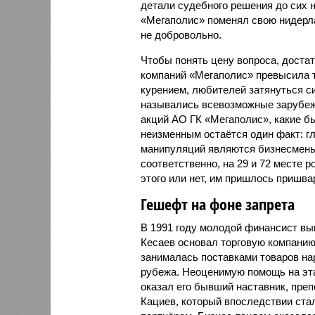
детали судебного решения до сих 
«Мегаполис» поменял свою нидерла
не добровольно.
Чтобы понять цену вопроса, достат
компаний «Мегаполис» превысила т
курением, любителей затянуться сиг
назывались всевозможные зарубеж
акций АО ГК «Мегаполис», какие бы
неизменным остаётся один факт: г
манипуляций являются бизнесмен
соответственно, на 29 и 72 месте р
этого или нет, им пришлось пришва
Гешефт на фоне запрета
В 1991 году молодой финансист в
Кесаев основал торговую компанию
занималась поставками товаров на
рубежа. Неоценимую помощь на эт
оказал его бывший наставник, пр
Кациев, который впоследствии ста