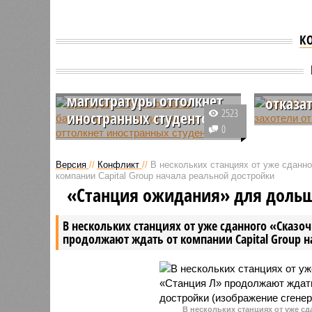
К
Президент РУДН: отказ от
Кейт М
бакалавриата и
Уильям
магистратуры оттолкнет
отказа
2523
иностранных студентов
Кейт и У
0
Как полагает президент РУДН
последов
Владимир Филиппов, отказ от
Маркл и 
Версия
//
Конфликт
//
В нескольких станциях от уже сданн
Болонской системы и
хотят отк
компании Capital Group начала реальной достройки
возвращение к специалитету
использо
«Станция ожидания» для доль
вызовут отток студентов из-за
титулов, 
рубежа, которые предпочтут
обращали
В нескольких станциях от уже сданного «Сказо
переориентироваться на
продолжают ждать от компании Capital Group 
европейские или американские
вузы.
В нескольких станциях от уже с