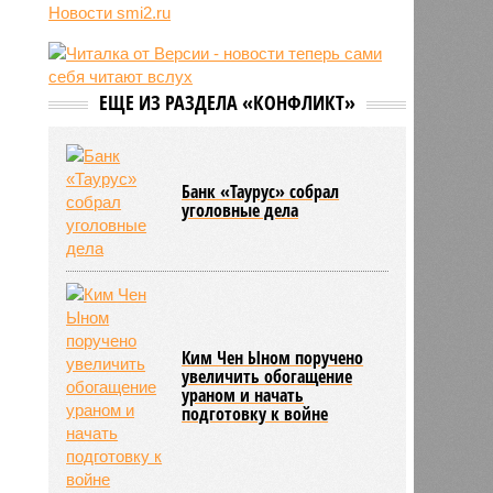
трёхмесячного сына
Новости smi2.ru
07/08
Сергей Миронов выступил за
увеличение пенсий детям,
потерявшим родителей
ЕЩЕ ИЗ РАЗДЕЛА «КОНФЛИКТ»
07/08
Финляндия захотела использовать
приграничные болота против
России
Банк «Таурус» собрал
уголовные дела
Ким Чен Ыном поручено
увеличить обогащение
ураном и начать
подготовку к войне