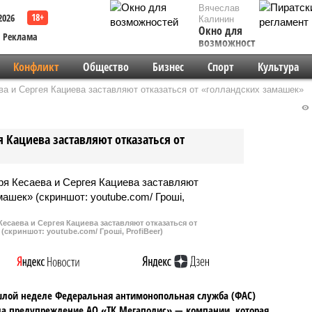
Вячеслав
2026
Калинин
Окно для
Реклама
возможностей
Конфликт
Общество
Бизнес
Спорт
Культура
ва и Сергея Кациева заставляют отказаться от «голландских замашек»
я Кациева заставляют отказаться от
есаева и Сергея Кациева заставляют отказаться от
(скриншот: youtube.com/ Гроші, ProfiBeer)
лой неделе Федеральная антимонопольная служба (ФАС)
а предупреждение АО «ТК Мегаполис» — компании, которая