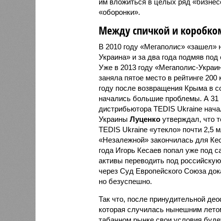
им вложиться в целых ряд «бизне
«оборонки».
Между спичкой и коробк
В 2010 году «Мегаполис» «зашел» 
Украина» и за два года подмяв под
Уже в 2013 году «Мегаполис-Украин
заняла пятое место в рейтинге 200
году после возвращения Крыма в с
начались большие проблемы. А 31 м
дистрибьютора TEDIS Ukraine нач
Украины
Луценко
утверждал, что т
TEDIS Ukraine «утекло» почти 2,5 м
«Незалежной» закончилась для Кес
года Игорь Кесаев попал уже под 
активы переводить под российску
через Суд Европейского Союза док
но безуспешно.
Так что, после принудительной де
которая случилась нынешним летом
табачном рынке свои условия будет