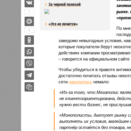
За черной полосой
занима
рынке. 
1
«пропис
«Это не лечится»
По мне
0
господ
заведомо невыгодные условия, на
которые покупатели берут неохотно 
действиях компании просматривают
– говорится на официальном сайте
Чтобы убедиться в правоте антимо
достаточно почитать отзывы некот
сети
накопилось
немало:
«Из-за того, что Мегаполис явля
не клиентоориентирована, дейст
нужно вести бизнес, не прислуши
«Монополисты, диктуют рынку св
выполнять их условия, малейшее 
партнёр остаётся без товара, н