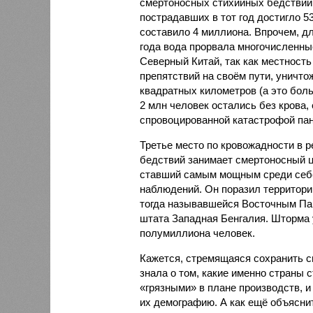
смертоносных стихийных бедствий,
пострадавших в тот год достигло 5
составило 4 миллиона. Впрочем, для
года вода прорвала многочисленны
Северный Китай, так как местность
препятствий на своём пути, уничто
квадратных километров (а это бол
2 млн человек остались без крова,
спровоцированной катастрофой па
Третье место по кровожадности в р
бедствий занимает смертоносный ц
ставший самым мощным среди себе
наблюдений. Он поразил территори
тогда называвшейся Восточным Пак
штата Западная Бенгалия. Шторма 
полумиллиона человек.
Кажется, стремящаяся сохранить с
знала о том, какие именно страны 
«грязными» в плане производств, 
их демографию. А как ещё объяснить