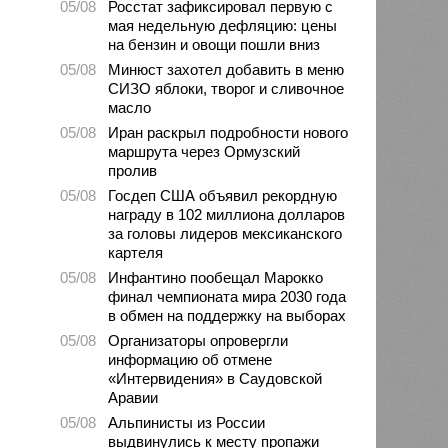
05/08
Росстат зафиксировал первую с
мая недельную дефляцию: цены
на бензин и овощи пошли вниз
05/08
Минюст захотел добавить в меню
СИЗО яблоки, творог и сливочное
масло
05/08
Иран раскрыл подробности нового
маршрута через Ормузский
пролив
05/08
Госдеп США объявил рекордную
награду в 102 миллиона долларов
за головы лидеров мексиканского
картеля
05/08
Инфантино пообещал Марокко
финал чемпионата мира 2030 года
в обмен на поддержку на выборах
05/08
Организаторы опровергли
информацию об отмене
«Интервидения» в Саудовской
Аравии
05/08
Альпинисты из России
выдвинулись к месту пропажи