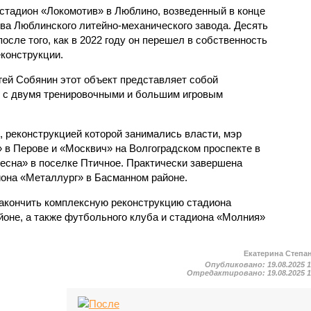
стадион «Локомотив» в Люблино, возведенный в конце
тва Люблинского литейно-механического завода. Десять
после того, как в 2022 году он перешел в собственность
еконструкции.
гей Собянин этот объект представляет собой
 с двумя тренировочными и большим игровым
, реконструкцией которой занимались власти, мэр
 в Перове и «Москвич» на Волгоградском проспекте в
Десна» в поселке Птичное. Практически завершена
иона «Металлург» в Басманном районе.
акончить комплексную реконструкцию стадиона
оне, а также футбольного клуба и стадиона «Молния»
Екатерина Степа
Опубликовано:
19.08.2025 
Отредактировано:
19.08.2025 