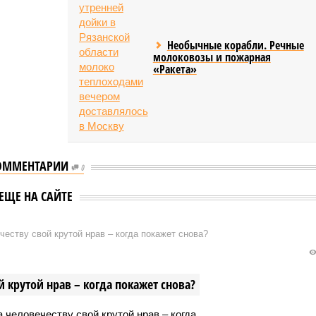
Необычные корабли. Речные
молоковозы и пожарная
«Ракета»
ОММЕНТАРИИ
0
ЕЩЕ НА САЙТЕ
еству свой крутой нрав – когда покажет снова?
 крутой нрав – когда покажет снова?