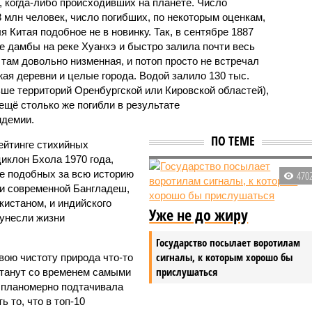
 когда-либо происходивших на планете. Число
3 млн человек, число погибших, по некоторым оценкам,
 Китая подобное не в новинку. Так, в сентябре 1887
е дамбы на реке Хуанхэ и быстро залила почти весь
 там довольно низменная, и потоп просто не встречал
жая деревни и целые города. Водой залило 130 тыс.
ьше территорий Оренбургской или Кировской областей),
 ещё столько же погибли в результате
ндемии.
ПО ТЕМЕ
ейтинге стихийных
иклон Бхола 1970 года,
 подобных за всю историю
470
и современной Бангладеш,
истаном, и индийского
Уже не до жиру
унесли жизни
Государство посылает воротилам
сигналы, к которым хорошо бы
вою чистоту природа что-то
прислушаться
станут со временем самыми
и планомерно подтачивала
 то, что в топ-10