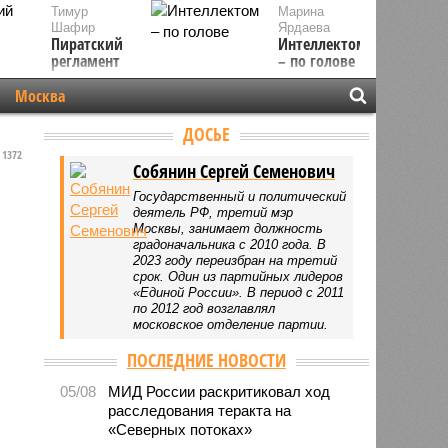
Тимур
Марина
Шафир
Ярдаева
Пиратский
Интеллектом
регламент
– по голове
Москва
ДОСЬЕ
1372
Собянин Сергей Семенович
Государственный и политический
деятель РФ, третий мэр
Москвы, занимает должность
градоначальника с 2010 года. В
2023 году переизбран на третий
срок. Один из партийных лидеров
«Единой России». В период с 2011
по 2012 год возглавлял
московское отделение партии.
ПОСЛЕДНИЕ НОВОСТИ
05/08
МИД России раскритиковал ход
расследования теракта на
«Северных потоках»