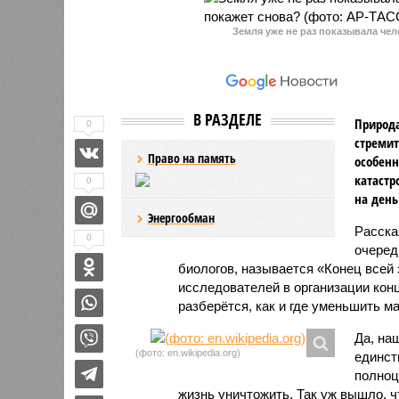
Земля уже не раз показывала чел
В РАЗДЕЛЕ
Природа
0
стремит
Право на память
особенн
катастр
0
на день
Энергообман
Расск
0
очеред
биологов, называется «Конец всей
исследователей в организации кон
разберётся, как и где уменьшить 
Да, на
(фото: en.wikipedia.org)
единст
полноц
жизнь уничтожить. Так уж вышло, 