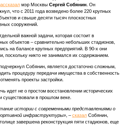
рассказал
мэр Москвы
Сергей Собянин
. Он
кнул, что с 2011 года возведено более 220 крупных
бъектов и свыше десяти тысяч плоскостных
вных сооружений.
дельной важной задачи, которая состоит в
ных объектов – сравнительно небольших стадионов,
ись на балансе крупных предприятий. В 90-х они
и, поскольку никто не занимался их содержанием.
 подчеркнул Собянин, является достаточно сложным,
одить процедуру передачи имущества в собственность
отменять проекты застройки.
чь идет не о простом восстановлении исторических
ни существовали в прошлом веке.
тание истории с современными представлениями о
портивной инфраструктуры»
, –
сказал
Собянин,
столице завершена реконструкция пяти стадионов, еще