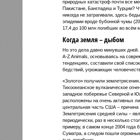
природных катастроф почти все ме
Пакистане, Бангладеш и Турции? Ч
никогда не затрагивали, здесь бе
эпидемии вроде бубонной чумы (200
17,4 до 100 млн погибших во всём м
Когда земля – дыбом
Но это дела давно минувших дней.
A-Z Animals, основываясь на совр
тенденциях, составили свой списо
бедствий, угрожающих человечеству
«Золото» получили землетрясения.
Тихоокеанское вулканическое огне
западное побережье Северной и Юж
расположены на очень активных ли
центральная часть США – причина
Землетрясения средней силы – явле
периодически, раз в несколько стол
примеру, в самом конце 2004 года 
Суматра, а следом пошли огромные
тыс. погибших.