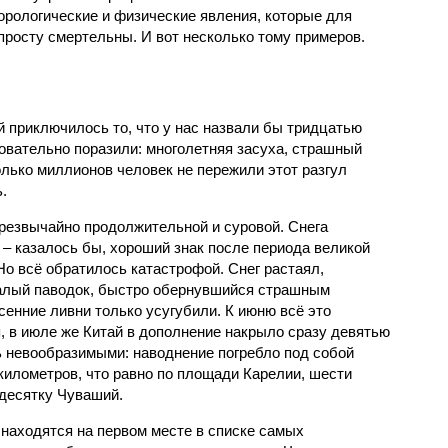
орологические и физические явления, которые для
просту смертельны. И вот несколько тому примеров.
й приключилось то, что у нас назвали бы тридцатью
овательно поразили: многолетняя засуха, страшный
олько миллионов человек не пережили этот разгул
.
чрезвычайно продолжительной и суровой. Снега
 – казалось бы, хороший знак после периода великой
Но всё обратилось катастрофой. Снег растаял,
валый паводок, быстро обернувшийся страшным
енние ливни только усугубили. К июню всё это
, в июле же Китай в дополнение накрыло сразу девятью
 невообразимыми: наводнение погребло под собой
километров, что равно по площади Карелии, шести
десятку Чуваший.
 находятся на первом месте в списке самых