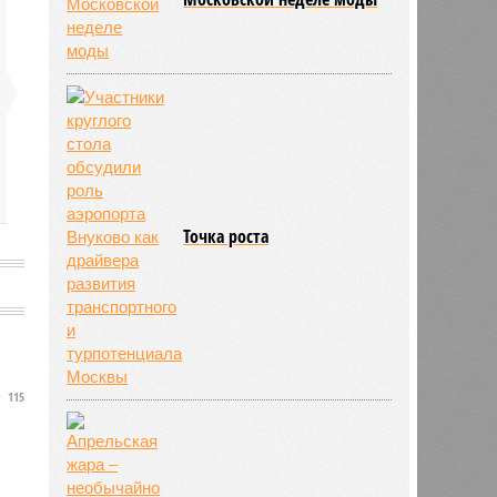
банду
Точка роста
115