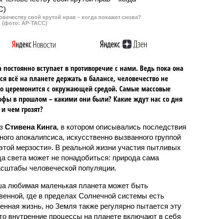
овечеству свой крутой нрав – когда покажет снова?
(фото: АР-ТАСС)
 постоянно вступает в противоречие с нами. Ведь пока она
ся всё на планете держать в балансе, человечество не
о церемонится с окружающей средой. Самые массовые
офы в прошлом – какими они были? Какие ждут нас со дня
 и чем грозят?
аз
Стивена Кинга
, в котором описывались последствия
ного апокалипсиса, искусственно вызванного группой
 этой мерзости». В реальной жизни участия пытливых
ца света может не понадобиться: природа сама
масштабы человеческой популяции.
ша любимая маленькая планета может быть
венной, где в пределах Солнечной системы есть
енная жизнь, но Земля также регулярно пытается эту
что внутренние процессы на планете включают в себя