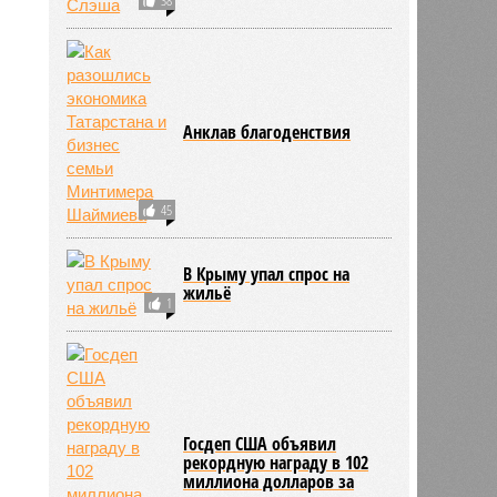
Анклав благоденствия
45
В Крыму упал спрос на
жильё
1
Госдеп США объявил
рекордную награду в 102
миллиона долларов за