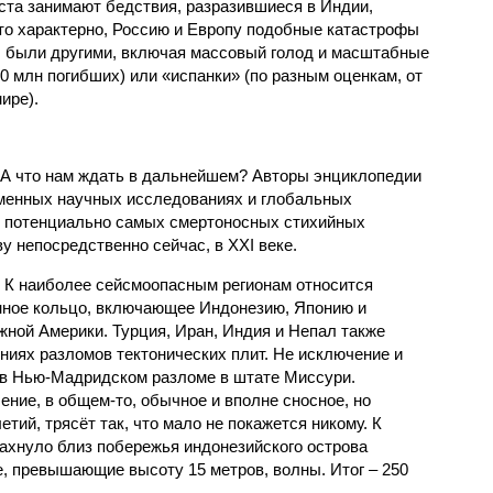
ста занимают бедствия, разразившиеся в Индии,
то характерно, Россию и Европу подобные катастрофы
ды были другими, включая массовый голод и масштабные
 млн погибших) или «испанки» (по разным оценкам, от
ире).
 А что нам ждать в дальнейшем? Авторы энциклопедии
еменных научных исследованиях и глобальных
к потенциально самых смертоносных стихийных
 непосредственно сейчас, в XXI веке.
 К наиболее сейсмоопасным регионам относится
нное кольцо, включающее Индонезию, Японию и
ной Америки. Турция, Иран, Индия и Непал также
ниях разломов тектонических плит. Не исключение и
 в Нью-Мадридском разломе в штате Миссури.
ние, в общем-то, обычное и вполне сносное, но
етий, трясёт так, что мало не покажется никому. К
бахнуло близ побережья индонезийского острова
, превышающие высоту 15 метров, волны. Итог – 250