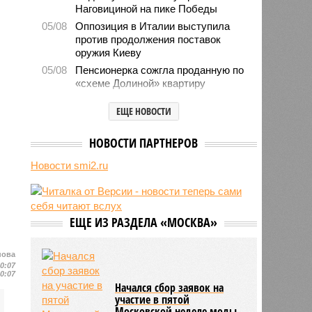
Наговициной на пике Победы
05/08
Оппозиция в Италии выступила
против продолжения поставок
оружия Киеву
05/08
Пенсионерка сожгла проданную по
«схеме Долиной» квартиру
05/08
Microsoft обвинила российских
ЕЩЕ НОВОСТИ
хакеров в глобальной охоте за
данными туристов через Wi-Fi в
отелях
НОВОСТИ ПАРТНЕРОВ
05/08
Baza: в водопроводной воде в
Новости smi2.ru
Тюмени обнаружено превышение
ряда вредных веществ
05/08
ТЦК заработали 3 миллиарда
долларов на «мёртвых душах»
ЕЩЕ ИЗ РАЗДЕЛА «МОСКВА»
05/08
В Испании потребовали исключить
Марокко из числа организаторов
нова
чемпионата мира 2030 года из-за
10:07
миграционного кризиса
10:07
Начался сбор заявок на
05/08
Сотрудница полиции помогла
участие в пятой
сыну обстрелять конкурирующую
Московской неделе моды