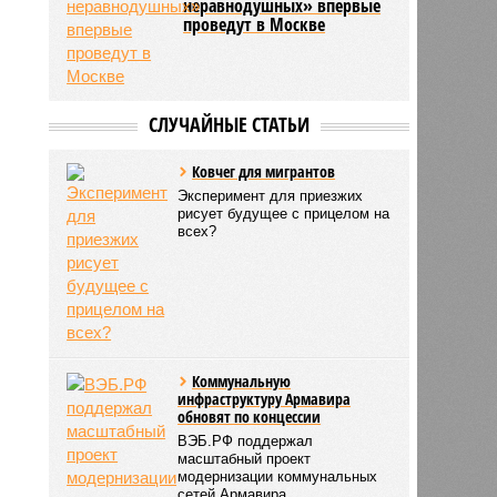
неравнодушных» впервые
проведут в Москве
СЛУЧАЙНЫЕ СТАТЬИ
Ковчег для мигрантов
Эксперимент для приезжих
рисует будущее с прицелом на
всех?
Коммунальную
инфраструктуру Армавира
обновят по концессии
ВЭБ.РФ поддержал
масштабный проект
модернизации коммунальных
сетей Армавира