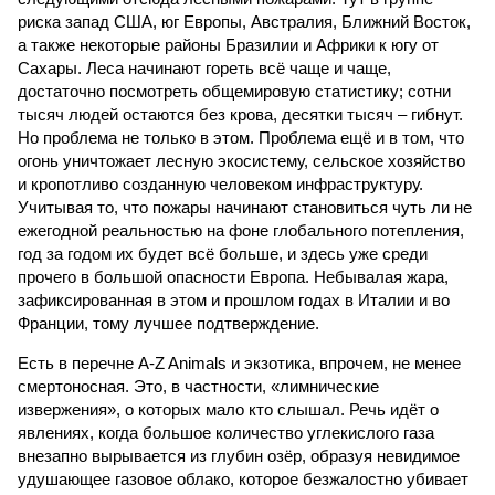
риска запад США, юг Европы, Австралия, Ближний Восток,
а также некоторые районы Бразилии и Африки к югу от
Сахары. Леса начинают гореть всё чаще и чаще,
достаточно посмотреть общемировую статистику; сотни
тысяч людей остаются без крова, десятки тысяч – гибнут.
Но проблема не только в этом. Проблема ещё и в том, что
огонь уничтожает лесную экосистему, сельское хозяйство
и кропотливо созданную человеком инфраструктуру.
Учитывая то, что пожары начинают становиться чуть ли не
ежегодной реальностью на фоне глобального потепления,
год за годом их будет всё больше, и здесь уже среди
прочего в большой опасности Европа. Небывалая жара,
зафиксированная в этом и прошлом годах в Италии и во
Франции, тому лучшее подтверждение.
Есть в перечне A-Z Animals и экзотика, впрочем, не менее
смертоносная. Это, в частности, «лимнические
извержения», о которых мало кто слышал. Речь идёт о
явлениях, когда большое количество углекислого газа
внезапно вырывается из глубин озёр, образуя невидимое
удушающее газовое облако, которое безжалостно убивает