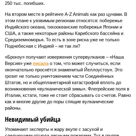
250 тыс. погибших.
На втором месте в рейтинге A-Z Animals как раз цунами. В
этом плане к уязвимым регионам относятся: побережье
Индийского океана, тихо­океанские побережья Японии и
США, а также некоторые районы Карибского бассейна и
Средиземноморья. То есть в зоне риска уже не только
Поднебесная с Индией – не так ли?
«Бронзу» получают извержения супервулканов – «Наша
Версия» уже
писала
о том, что может случиться, если
окончательно проснётся знаменитый Йеллоустоун. Это
грозит не только уничтожением части Соединённых
Штатов, но и общепланетарной катастрофой вплоть до
возникновения «вулканической зимы». Флегрейские поля в
Италии, кстати, тоже не стоит сбрасывать со счетов. Равно
как и многие другие до поры спящие вулканические
районы.
Невидимый убийца
Упоминают эксперты и жару вкупе с засухой и
следующими отсюда лесными пожарами. Тут в группе