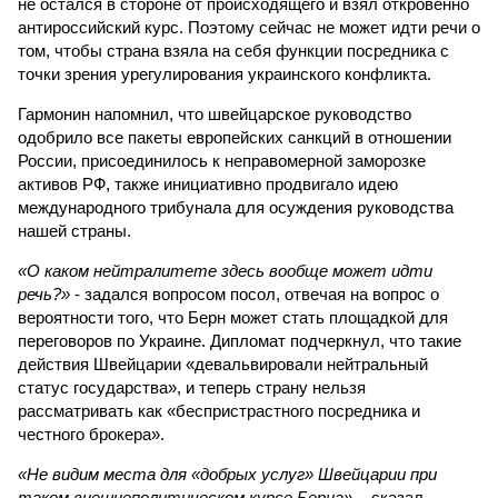
не остался в стороне от происходящего и взял откровенно
антироссийский курс. Поэтому сейчас не может идти речи о
том, чтобы страна взяла на себя функции посредника с
точки зрения урегулирования украинского конфликта.
Гармонин напомнил, что швейцарское руководство
одобрило все пакеты европейских санкций в отношении
России, присоединилось к неправомерной заморозке
активов РФ, также инициативно продвигало идею
международного трибунала для осуждения руководства
нашей страны.
«О каком нейтралитете здесь вообще может идти
речь?»
- задался вопросом посол, отвечая на вопрос о
вероятности того, что Берн может стать площадкой для
переговоров по Украине. Дипломат подчеркнул, что такие
действия Швейцарии «девальвировали нейтральный
статус государства», и теперь страну нельзя
рассматривать как «беспристрастного посредника и
честного брокера».
«Не видим места для «добрых услуг» Швейцарии при
таком внешнеполитическом курсе Берна»,
- сказал