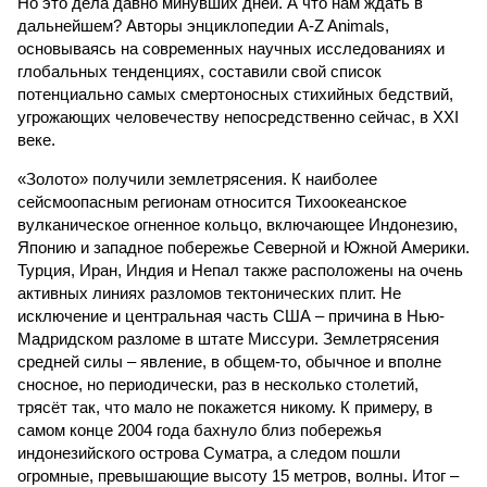
Но это дела давно минувших дней. А что нам ждать в
дальнейшем? Авторы энциклопедии A-Z Animals,
основываясь на современных научных исследованиях и
глобальных тенденциях, составили свой список
потенциально самых смертоносных стихийных бедствий,
угрожающих человечеству непосредственно сейчас, в XXI
веке.
«Золото» получили землетрясения. К наиболее
сейсмоопасным регионам относится Тихоокеанское
вулканическое огненное кольцо, включающее Индонезию,
Японию и западное побережье Северной и Южной Америки.
Турция, Иран, Индия и Непал также расположены на очень
активных линиях разломов тектонических плит. Не
исключение и центральная часть США – причина в Нью-
Мадридском разломе в штате Миссури. Землетрясения
средней силы – явление, в общем-то, обычное и вполне
сносное, но периодически, раз в несколько столетий,
трясёт так, что мало не покажется никому. К примеру, в
самом конце 2004 года бахнуло близ побережья
индонезийского острова Суматра, а следом пошли
огромные, превышающие высоту 15 метров, волны. Итог –