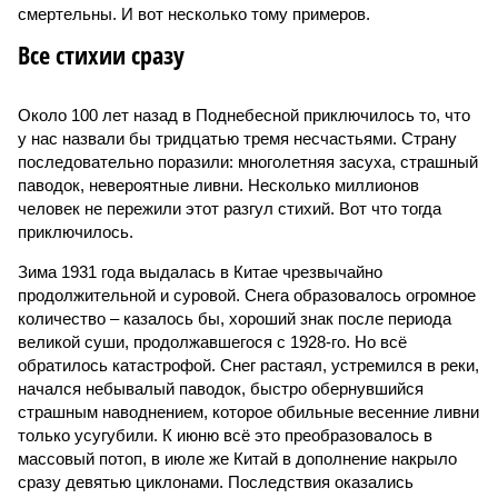
смертельны. И вот несколько тому примеров.
Все стихии сразу
Около 100 лет назад в Поднебесной приключилось то, что
у нас назвали бы тридцатью тремя несчастьями. Страну
последовательно поразили: многолетняя засуха, страшный
паводок, невероятные ливни. Несколько миллионов
человек не пережили этот разгул стихий. Вот что тогда
приключилось.
Зима 1931 года выдалась в Китае чрезвычайно
продолжительной и суровой. Снега образовалось огромное
количество – казалось бы, хороший знак после периода
великой суши, продолжавшегося с 1928-го. Но всё
обратилось катастрофой. Снег растаял, устремился в реки,
начался небывалый паводок, быстро обернувшийся
страшным наводнением, которое обильные весенние ливни
только усугубили. К июню всё это преобразовалось в
массовый потоп, в июле же Китай в дополнение накрыло
сразу девятью циклонами. Последствия оказались