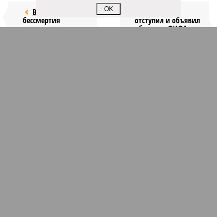
OK
Возраст
Инфантино
бессмертия
отступил и объявил
об отказе ФИФА от
продажи доли прав
на чемпионат мира
КОММЕНТАРИИ
1
Версия
//
Конфликт
//
В нескольких станциях от уже сданного
«Сказочного леса» пайщики ЖК «Станция Л» продолжают ждать от
компании Capital Group начала реальной достройки
289
«Станция ожидания» для дольщиков
В нескольких станциях от уже сданного «Сказочного
леса» пайщики ЖК «Станция Л» продолжают ждать от
компании Capital Group начала реальной достройки