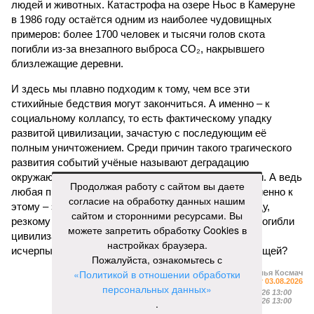
людей и животных. Катастрофа на озере Ньос в Камеруне
в 1986 году остаётся одним из наиболее чудовищных
примеров: более 1700 человек и тысячи голов скота
погибли из-за внезапного выброса CO₂, накрывшего
близлежащие деревни.
И здесь мы плавно подходим к тому, чем все эти
стихийные бедствия могут закончиться. А именно – к
социальному коллапсу, то есть фактическому упадку
развитой цивилизации, зачастую с последующим её
полным уничтожением. Среди причин такого трагического
развития событий учёные называют деградацию
окружающей среды, истощение ресурсов и болезни. А ведь
Продолжая работу с сайтом вы даете
любая природная катастрофа непременно ведёт именно к
согласие на обработку данных нашим
этому – экономическому кризису, эпидемиям, голоду,
сайтом и сторонними ресурсами. Вы
резкому сокращению численности населения. Так погибли
можете запретить обработку Cookies в
цивилизации шумеров, майя, кхмеров – список не
настройках браузера.
исчерпывающий. Какая цивилизация будет следующей?
Пожалуйста, ознакомьтесь с
«Политикой в отношении обработки
Илья Космач
Газета
«Наша версия» №29 от 03.08.2026
персональных данных»
Опубликовано:
05.08.2026 13:00
Отредактировано:
.
05.08.2026 13:00