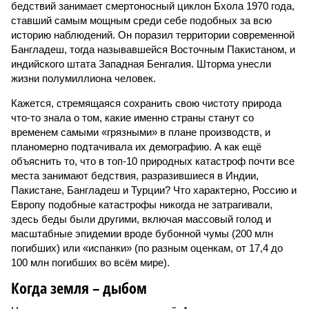
бедствий занимает смертоносный циклон Бхола 1970 года,
ставший самым мощным среди себе подобных за всю
историю наблюдений. Он поразил территории современной
Бангладеш, тогда называвшейся Восточным Пакистаном, и
индийского штата Западная Бенгалия. Шторма унесли
жизни полумиллиона человек.
Кажется, стремящаяся сохранить свою чистоту природа
что-то знала о том, какие именно страны станут со
временем самыми «грязными» в плане производств, и
планомерно подтачивала их демографию. А как ещё
объяснить то, что в топ-10 природных катастроф почти все
места занимают бедствия, разразившиеся в Индии,
Пакистане, Бангладеш и Турции? Что характерно, Россию и
Европу подобные катастрофы никогда не затрагивали,
здесь беды были другими, включая массовый голод и
масштабные эпидемии вроде бубонной чумы (200 млн
погибших) или «испанки» (по разным оценкам, от 17,4 до
100 млн погибших во всём мире).
Когда земля – дыбом