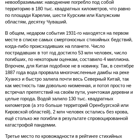
невообразимыми: наводнение погребло под собой
территорию в 180 тыс. квадратных километров, что равно
по площади Карелии, шести Курским или Калужским
областям, десятку Чуваший.
В общем, недаром события 1931-го находятся на первом
месте в списке самых смертоносных стихийных бедствий,
когда-либо происходивших на планете. Число
пострадавших в тот год достигло 53 млн человек, число
погибших, по некоторым оценкам, составило 4 миллиона.
Впрочем, для Китая подобное не в новинку. Так, в сентябре
1887 года вода прорвала многочисленные дамбы на реке
Хуанхэ и быстро залила почти весь Северный Китай, так
как местность там довольно низменная, и потоп просто не
встречал препятствий на своём пути, уничтожая деревни и
целые города. Водой залило 130 тыс. квадратных
километров (а это больше территорий Оренбургской или
Кировской областей), 2 млн человек остались без крова,
ещё столько же погибли в результате спровоцированной
катастрофой пандемии.
Третье место по кровожадности в рейтинге стихийных