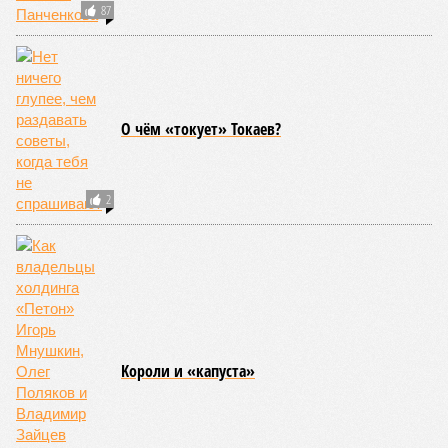
87
О чём «токует» Токаев?
2
Kороли и «капуста»