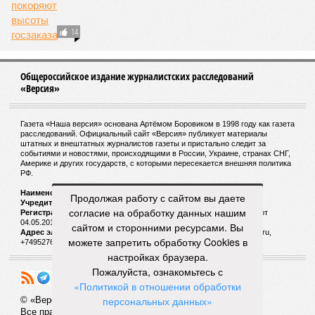
14
Общероссийское издание журналистских расследований
«Версия»
Газета «Наша версия» основана Артёмом Боровиком в 1998 году как газета
расследований. Официальный сайт «Версия» публикует материалы
штатных и внештатных журналистов газеты и пристально следит за
событиями и новостями, происходящими в России, Украине, странах СНГ,
Америке и других государств, с которыми пересекается внешняя политика
РФ.
Наименование:
Cетевое издание «Версия»
Продолжая работу с сайтом вы даете
Учредитель:
ООО «Версия»,
Главный редактор:
Горевой Р. Г.
согласие на обработку данных нашим
Регистрационный номер Роскомнадзора:
ЭЛ № ФС 77 - 72681 от
04.05.2018 г.
сайтом и сторонними ресурсами. Вы
Адрес электронной почты и телефон редакции:
versia@versia.ru,
можете запретить обработку Cookies в
+74952760348
настройках браузера.
Пожалуйста, ознакомьтесь с
«Политикой в отношении обработки
персональных данных»
© «Версия»
18+
Все права защищены