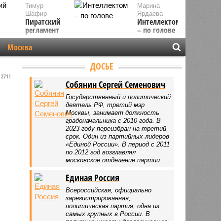
Тимур
Марина
Шафир
Ярдаева
Пиратский
Интеллектом
регламент
– по голове
Москва
ДОСЬЕ
2711
Собянин Сергей Семенович
Государственный и политический
деятель РФ, третий мэр
Москвы, занимает должность
градоначальника с 2010 года. В
2023 году переизбран на третий
срок. Один из партийных лидеров
«Единой России». В период с 2011
по 2012 год возглавлял
московское отделение партии.
Единая Россия
Всероссийская, официально
зарегистрированная,
политическая партия, одна из
самых крупных в России. В