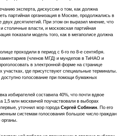
ечанию эксперта, дискуссии о том, как должна
еть партийная организация в Москве, продолжались в
е двух десятилетий. При этом он выразил мнение, что
 и столичные власти, и московская партийная
зация показали модель того, как в мегаполисе должна
лице проходили в период с 6-го по 8-е сентября.
аментариев (членов МГД) и мундепов в ТиНАО и
проголосовать в электронной форме на странице
х участках, где присутствуют специальные терминалы.
о доступно голосование при помощи бумажных
вка избирателей составила 40%, что почти вдвое
ка 1,5 млн москвичей поучаствовали в выборах
впервые, уточнил мэр города
Сергей Собянин
. По его
еменным системам голосования большое число граждан
 органы.