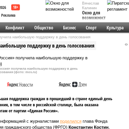
Вячеслав
2026
Калинин
Окно для
Реклама
возможностей
Конфликт
Общество
Бизнес
Спорт
Культура
лучила наибольшую поддержку в день голосования
 наибольшую поддержку в день голосования
Россия» получила наибольшую поддержку в день
сования (фото: mos.ru)
шая поддержка граждан в прошедший в стране единый день
ания, в том числе в российской столице, была оказана
там от партии «Единая Россия».
информацией с журналистами
поделился
глава Фонда
ия гражданского общества (ФРГО)
Константин Костин
.