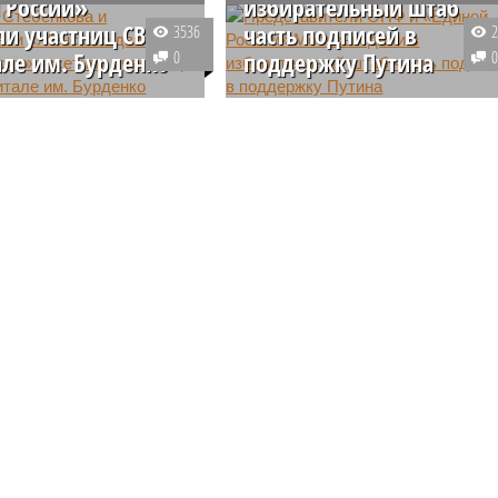
 России»
избирательный штаб
ли участниц СВО в
часть подписей в
3536
але им. Бурденко
0
поддержку Путина
 МГД Людмила
Сегодня в российской столице
ва и координатор
представители ОНФ и
«Женского движения
Московского реготделения
оссии» в Москве Ирина
«Единой России» сдали в
а с волонтёрами
избирательный штаб часть
и партию гумпомощи в
подписей в поддержку
военный госпиталь
выдвижения Владимира Путина
Н.
на президентских выборах.