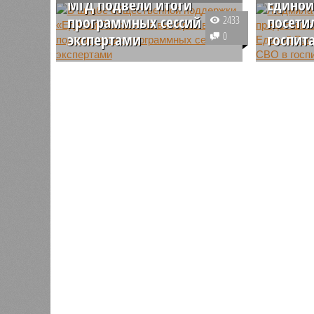
МГД подвели итоги
Единой
программных сессий с
посети
2433
экспертами
0
госпит
В общественном штабе партии
Депутат
«Единая Росси» прошло итоговое
Стебенко
заседание программной комиссии
проекта 
по сбору наказов жителей
Единой Р
столицы. Они войдут в народную
Елифёров
программу политического
доставил
объединения.
Главный 
имени Н.