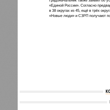
Градоначальник также заявил об у
«Единой России». Согласно предв
в 38 округах из 45, ещё в трёх ок
«Новые люди» и СЗРП получают по
К
В штабе общественной
Людмил
поддержки «Единой
предст
России» на выборах в
«Женск