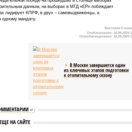
бедительной победе на прошедших в столице выборах
арительным данным, на выборах в МГД «ЕР» побеждает
ругах лидирует КПРФ, в двух – самовыдвиженцы, а
 одному мандату.
Виктория Степа
Опубликовано:
10.09.2024 
Отредактировано:
10.09.2024 
В Москве завершается один
из ключевых этапов подготовки
к отопительному сезону
ОММЕНТАРИИ
а Стебенкова и
Представители ОНФ и
0
авители
«Единой России»
ЕЩЕ НА САЙТЕ
ого движения
Москвы сдали в