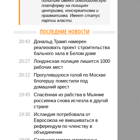
политике имеет идеологическую
платформу на позициях
центризма, консерватизма и
прагматизма. Имеет статус
партии власти.
ПОСЛЕДНИЕ НОВОСТИ
20:43
Дональд Трамп намерен
реализовать проект строительства
бального зала в Белом доме
20:27
Лондонская полиция лишится 1000
рабочих мест
20:12
Прогулявшуюся голой по Москве
блогершу поместили под
домашний арест
19:45
Спасённая из рабства в Мьянме
россиянка снова исчезла в другой
стране
19:30
Исландия потребовала от
Евросоюза не вмешиваться в
референдум по членству в
объединении
19:06
Ставшего мемом американца