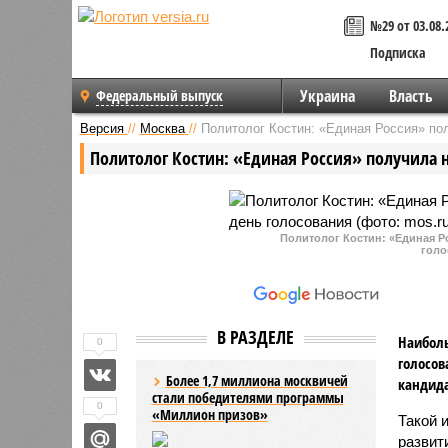
№29 от 03.08.
Подписка
Украина
Власть
Федеральный выпуск
Версия
//
Москва
//
Политолог Костин: «Единая Россия» по
Политолог Костин: «Единая Россия» получила
Политолог Костин: «Единая 
голо
В РАЗДЕЛЕ
Наиболь
0
голосов
Более 1,7 миллиона москвичей
кандида
стали победителями программы
0
«Миллион призов»
Такой 
развит