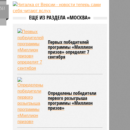
перевозки групп детей автобусами
2561
13:04
В России с начала 2026 года
0
ЕЩЕ ИЗ РАЗДЕЛА «МОСКВА»
существенно вырос объём выдачи
ипотеки
Первых победителей
программы «Миллион
призов» определят 7
сентября
Определены победители
первого розыгрыша
программы «Миллион
призов»