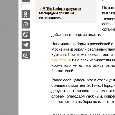
0
По зам
МГИК: Выборы депутатов
Мосгордумы признаны
выгляд
состоявшимися
течени
сейчас
органи
действовать партия власти.
Напомним, выборы в российской сто
Москвичи избирали столичных парл
Куркино. При этом горожане могли 
elec.mos.ru
и на всех избирательны
Кроме того, жителям столицы был
бюллетеней.
Ранее сообщалось, что в столице я
больше показателя 2019-го. Поряд
депутатов столичного парламента 
словам, благодаря удобным, совр
вовлекается в выборы во властные