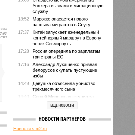
Уолкера вызвали в миграционную
службу
18:52
Марокко опасается нового
наплыва мигрантов в Сеуту
нова
17:37
Китай запускает еженедельный
17:03
17:03
контейнерный маршрут в Европу
через Севморпуть
17:28
Россия опередила по зарплатам
три страны ЕС
17:16
Александр Лукашенко призвал
белорусов скупать пустующие
избы
14:49
Девушка объяснила убийство
трёхмесячного сына
14:40
Сергей Миронов выступил за
увеличение пенсий детям,
ЕЩЕ НОВОСТИ
потерявшим родителей
13:56
Финляндия захотела использовать
НОВОСТИ ПАРТНЕРОВ
приграничные болота против
России
Новости smi2.ru
13:15
С сентября изменятся правила