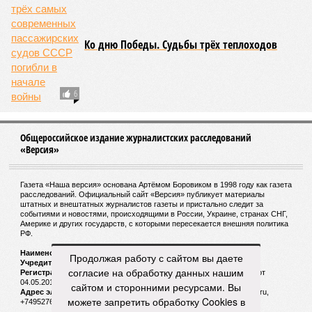
Ко дню Победы. Судьбы трёх теплоходов
6
Общероссийское издание журналистских расследований
«Версия»
Газета «Наша версия» основана Артёмом Боровиком в 1998 году как газета
расследований. Официальный сайт «Версия» публикует материалы
штатных и внештатных журналистов газеты и пристально следит за
событиями и новостями, происходящими в России, Украине, странах СНГ,
Америке и других государств, с которыми пересекается внешняя политика
РФ.
Наименование:
Cетевое издание «Версия»
Продолжая работу с сайтом вы даете
Учредитель:
ООО «Версия»,
Главный редактор:
Горевой Р. Г.
согласие на обработку данных нашим
Регистрационный номер Роскомнадзора:
ЭЛ № ФС 77 - 72681 от
04.05.2018 г.
сайтом и сторонними ресурсами. Вы
Адрес электронной почты и телефон редакции:
versia@versia.ru,
можете запретить обработку Cookies в
+74952760348