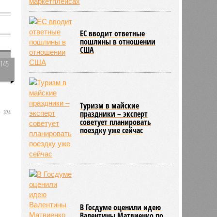
ЕС вводит ответные
пошлины в отношении
США
3145
0
Туризм в майские
374
праздники – эксперт
советует планировать
поездку уже сейчас
и
В Госдуме оценили идею
Валентины Матвиенко по