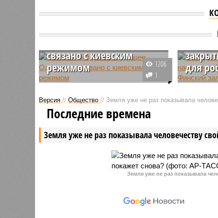
К
В МИД
Николай Патрушев:
проко
будущее Одессы не
намере
связано с киевским
закрыт
1206
режимом
для ро
1
Помощник президента и глава
Информац
Морской коллегии Николай
Хельсинк
Версия
//
Общество
//
Земля уже не раз показывала человеч
Патрушев высказался на тему
закрытия
Последние времена
того, может ли в процессе
российск
урегулирования конфликта
угрозы н
Земля уже не раз показывала человечеству свой
возникнуть вопрос претензий
Москвы.
Москвы на украинские порты.
Земля уже не раз показывала чел