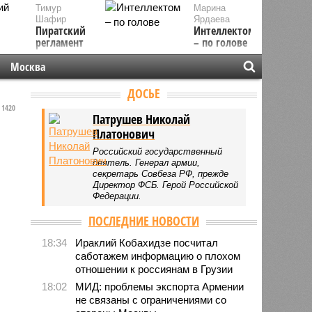
Тимур
Марина
Шафир
Ярдаева
Пиратский
Интеллектом
регламент
– по голове
Москва
ДОСЬЕ
1420
Патрушев Николай
Платонович
Российский государственный
деятель. Генерал армии,
секретарь Совбеза РФ, прежде
Директор ФСБ. Герой Российской
Федерации.
ПОСЛЕДНИЕ НОВОСТИ
18:34
Ираклий Кобахидзе посчитал
саботажем информацию о плохом
отношении к россиянам в Грузии
18:02
МИД: проблемы экспорта Армении
не связаны с ограничениями со