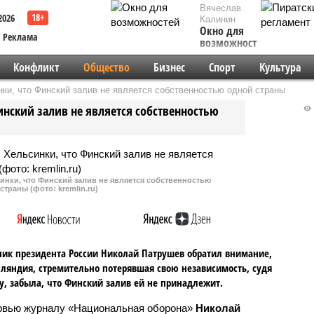
Вячеслав
2026
Калинин
Окно для
Реклама
возможностей
Конфликт
Общество
Бизнес
Спорт
Культура
и, что Финский залив не является собственностью одной страны
нский залив не является собственностью
нки, что Финский залив не является собственностью
страны (фото: kremlin.ru)
к президента России Николай Патрушев обратил внимание,
ляндия, стремительно потерявшая свою независимость, судя
у, забыла, что Финский залив ей не принадлежит.
рвью журналу «Национальная оборона»
Николай