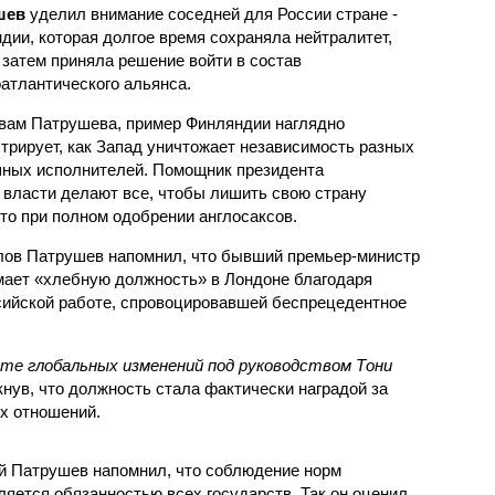
шев
уделил внимание соседней для России стране -
дии, которая долгое время сохраняла нейтралитет,
 затем приняла решение войти в состав
атлантического альянса.
вам Патрушева, пример Финляндии наглядно
трирует, как Запад уничтожает независимость разных
шных исполнителей. Помощник президента
е власти делают все, чтобы лишить свою страну
то при полном одобрении англосаксов.
лов Патрушев напомнил, что бывший премьер-министр
имает «хлебную должность» в Лондоне благодаря
сийской работе, спровоцировавшей беспрецедентное
те глобальных изменений под руководством Тони
нув, что должность стала фактически наградой за
х отношений.
ай Патрушев напомнил, что соблюдение норм
яется обязанностью всех государств. Так он оценил