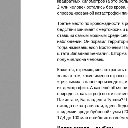
квадратных километров (а это бол
2 млн человек остались без крова,
спровоцированной катастрофой па
Третье место по кровожадности в р
бедствий занимает смертоносный ц
ставший самым мощным среди себе
наблюдений. Он поразил территори
тогда называвшейся Восточным Пак
штата Западная Бенгалия. Шторма 
полумиллиона человек.
Кажется, стремящаяся сохранить с
знала о том, какие именно страны 
«грязными» в плане производств, 
их демографию. А как ещё объяснить
природных катастроф почти все ме
Пакистане, Бангладеш и Турции? Ч
никогда не затрагивали, здесь бе
эпидемии вроде бубонной чумы (200
17,4 до 100 млн погибших во всём м
Когда земля – дыбом