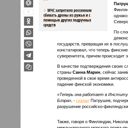
Патру
Финлян
МЧС запретило россиянам
0
сбивать дроны из ружья и с
однако
помощью других подручных
Северо
средств
По сло
демонс
государств, превращая их в послу
констатировал, что теперь фински
суверенитета, причем происходит э
В качестве подтверждения своих с
страны
Санна Марин
, сейчас зан
проведенной в свое время антирос
падение финской экономики.
«Теперь она работает в Институ
Блэра»
, -
сказал
Патрушев, подчерк
разрушение российско-финляндски
Также, говоря о Финляндии, Никол
международного морского права явл