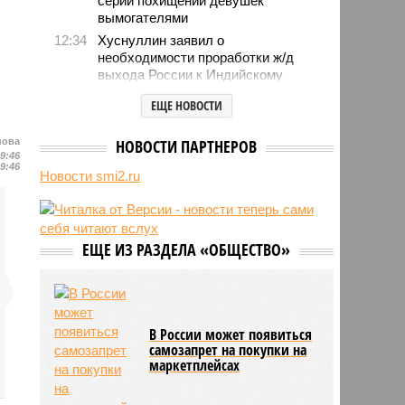
серии похищений девушек
вымогателями
12:34
Хуснуллин заявил о
необходимости проработки ж/д
выхода России к Индийскому
океану
ЕЩЕ НОВОСТИ
12:05
В Японии опять произошло
землетрясение
нова
НОВОСТИ ПАРТНЕРОВ
12:03
В Египте безработный мужчина
09:46
09:46
притворялся судьёй и вымогал
Новости smi2.ru
деньги
11:55
Учёные назвали неожиданный
способ снизить риск развития
диабета
ЕЩЕ ИЗ РАЗДЕЛА «ОБЩЕСТВО»
11:39
В европейских аэропортах
отключили систему биометрии на
границе из-за очередей
В России может появиться
самозапрет на покупки на
маркетплейсах