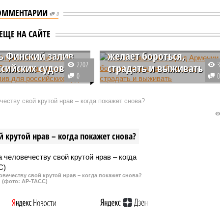
ОММЕНТАРИИ
0
 РФ
мментировали
Никол Пашинян: Народ
ЕЩЕ НА САЙТЕ
ния Прибалтики
Армении больше не
ь Финский залив
желает бороться,
2202
ссийских судов
страдать и выживать
0
ия СМИ о разработке
Глава правительства Армении
и и Таллином планов по
Никол Пашинян заявил, что
еству свой крутой нрав – когда покажет снова?
 Финского залива для
жители республики больше не
их судов в случае некой
желают бороться, страдать и
е осталась без внимания
выживать, а хотят просто жить.
 крутой нрав – когда покажет снова?
Об этом он сообщил на собрани
партии «Гражданский договор»
овечеству свой крутой нрав – когда покажет снова?
(фото: АР-ТАСС)