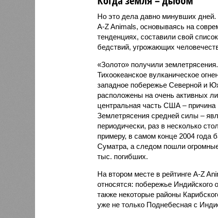
Но это дела давно минувших дней.
A-Z Animals, основываясь на совр
тенденциях, составили свой списо
бедствий, угрожающих человечеству
«Золото» получили землетрясения.
Тихоокеанское вулканическое огне
западное побережье Северной и Юж
расположены на очень активных ли
центральная часть США – причина
Землетрясения средней силы – явле
периодически, раз в несколько стол
примеру, в самом конце 2004 года 
Суматра, а следом пошли огромные
тыс. погибших.
На втором месте в рейтинге A-Z An
относятся: побережье Индийского о
также некоторые районы Карибского
уже не только Поднебесная с Индие