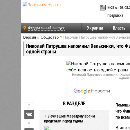
№29 от 03.08.
Подписка
Украина
Власть
Федеральный выпуск
Версия
//
Общество
//
Николай Патрушев напомнил Хельсинк
Николай Патрушев напомнил Хельсинки, что Фи
одной страны
Николай Патрушев напомнил Хельси
одной 
В РАЗДЕЛЕ
Помощни
0
что Фин
Лечившие Марадону врачи
по всем
предстали перед судом
0
В инте