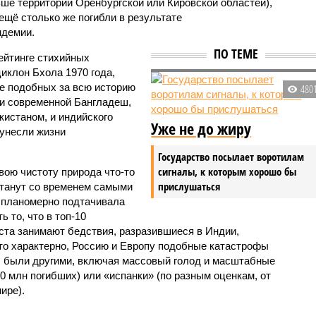
ьше территорий Оренбургской или Кировской областей),
 ещё столько же погибли в результате
ндемии.
ПО ТЕМЕ
ейтинге стихийных
иклон Бхола 1970 года,
 подобных за всю историю
480
и современной Бангладеш,
истаном, и индийского
Уже не до жиру
унесли жизни
Государство посылает воротилам
сигналы, к которым хорошо бы
вою чистоту природа что-то
прислушаться
станут со временем самыми
и планомерно подтачивала
 то, что в топ-10
ста занимают бедствия, разразившиеся в Индии,
то характерно, Россию и Европу подобные катастрофы
ды были другими, включая массовый голод и масштабные
 млн погибших) или «испанки» (по разным оценкам, от
ире).