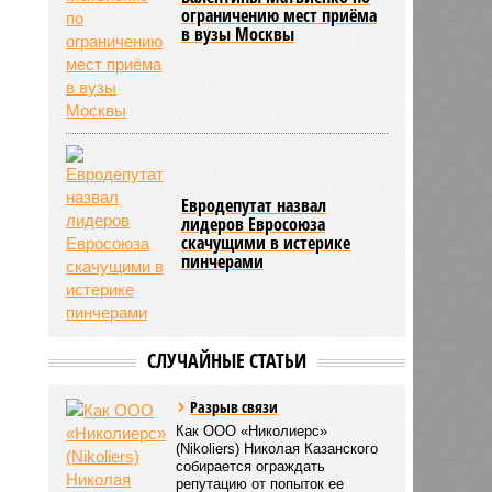
ограничению мест приёма
в вузы Москвы
Евродепутат назвал
лидеров Евросоюза
скачущими в истерике
пинчерами
СЛУЧАЙНЫЕ СТАТЬИ
Разрыв связи
Как ООО «Николиерс»
(Nikoliers) Николая Казанского
собирается ограждать
репутацию от попыток ее