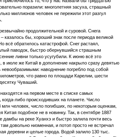
й приключилось то, что у нас назвали бы тридцатью
овательно поразили: многолетняя засуха, страшный
олько миллионов человек не пережили этот разгул
.
чрезвычайно продолжительной и суровой. Снега
 – казалось бы, хороший знак после периода великой
Но всё обратилось катастрофой. Снег растаял,
валый паводок, быстро обернувшийся страшным
енние ливни только усугубили. К июню всё это
, в июле же Китай в дополнение накрыло сразу девятью
 невообразимыми: наводнение погребло под собой
километров, что равно по площади Карелии, шести
десятку Чуваший.
 находятся на первом месте в списке самых
 когда-либо происходивших на планете. Число
3 млн человек, число погибших, по некоторым оценкам,
 Китая подобное не в новинку. Так, в сентябре 1887
е дамбы на реке Хуанхэ и быстро залила почти весь
 там довольно низменная, и потоп просто не встречал
жая деревни и целые города. Водой залило 130 тыс.