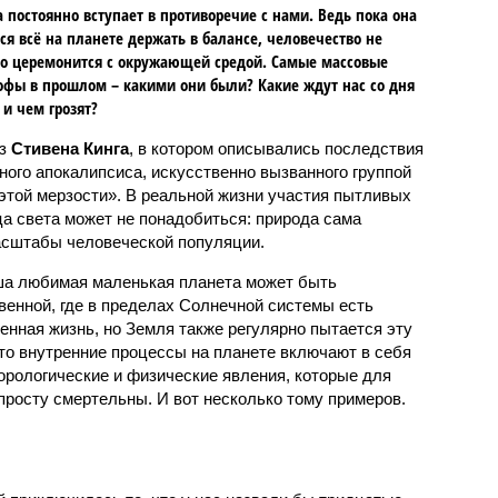
 постоянно вступает в противоречие с нами. Ведь пока она
ся всё на планете держать в балансе, человечество не
о церемонится с окружающей средой. Самые массовые
офы в прошлом – какими они были? Какие ждут нас со дня
 и чем грозят?
аз
Стивена Кинга
, в котором описывались последствия
ного апокалипсиса, искусственно вызванного группой
 этой мерзости». В реальной жизни участия пытливых
ца света может не понадобиться: природа сама
масштабы человеческой популяции.
ша любимая маленькая планета может быть
венной, где в пределах Солнечной системы есть
енная жизнь, но Земля также регулярно пытается эту
что внутренние процессы на планете включают в себя
орологические и физические явления, которые для
просту смертельны. И вот несколько тому примеров.