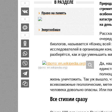
В РАЗДЕЛЕ
Природа
0
стремит
Право на память
особенн
катастр
0
на день
Энергообман
Расск
0
очеред
биологов, называется «Конец всей
исследователей в организации кон
разберётся, как и где уменьшить 
Да, на
(фото: en.wikipedia.org)
единст
полноц
жизнь уничтожить. Так уж вышло, 
всевозможные геологические, мете
человека довольно опасны. Или по
Все стихии сразу