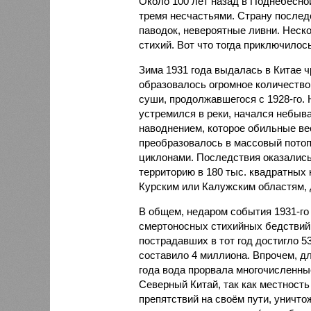
Около 100 лет назад в Поднебесно
тремя несчастьями. Страну послед
паводок, невероятные ливни. Неск
стихий. Вот что тогда приключилось
Зима 1931 года выдалась в Китае 
образовалось огромное количество
суши, продолжавшегося с 1928-го. 
устремился в реки, начался небы
наводнением, которое обильные вес
преобразовалось в массовый потоп
циклонами. Последствия оказались
территорию в 180 тыс. квадратных 
Курским или Калужским областям, 
В общем, недаром события 1931-го
смертоносных стихийных бедствий,
пострадавших в тот год достигло 5
составило 4 миллиона. Впрочем, для
года вода прорвала многочисленны
Северный Китай, так как местность
препятствий на своём пути, уничто