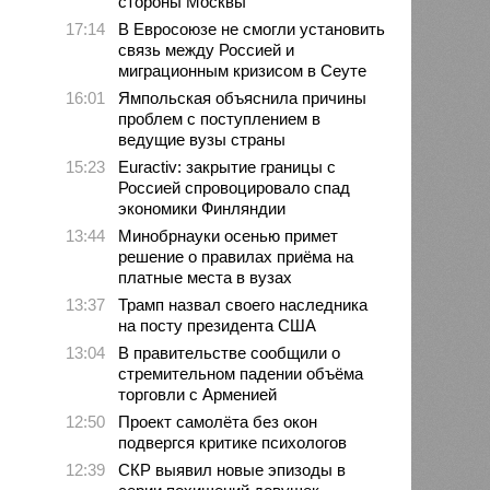
стороны Москвы
17:14
В Евросоюзе не смогли установить
связь между Россией и
миграционным кризисом в Сеуте
16:01
Ямпольская объяснила причины
проблем с поступлением в
ведущие вузы страны
15:23
Euractiv: закрытие границы с
Россией спровоцировало спад
экономики Финляндии
13:44
Минобрнауки осенью примет
решение о правилах приёма на
платные места в вузах
13:37
Трамп назвал своего наследника
на посту президента США
13:04
В правительстве сообщили о
стремительном падении объёма
торговли с Арменией
12:50
Проект самолёта без окон
подвергся критике психологов
12:39
СКР выявил новые эпизоды в