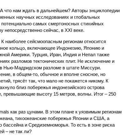
 А что нам ждать в дальнейшем? Авторы энциклопедии
еменных научных исследованиях и глобальных
к потенциально самых смертоносных стихийных
 непосредственно сейчас, в XXI веке.
 К наиболее сейсмоопасным регионам относится
нное кольцо, включающее Индонезию, Японию и
ной Америки. Турция, Иран, Индия и Непал также
ниях разломов тектонических плит. Не исключение и
 в Нью-Мадридском разломе в штате Миссури.
ние, в общем-то, обычное и вполне сносное, но
етий, трясёт так, что мало не покажется никому. К
бахнуло близ побережья индонезийского острова
, превышающие высоту 15 метров, волны. Итог – 250
imals как раз цунами. В этом плане к уязвимым регионам
кеана, тихо­океанские побережья Японии и США, а
 бассейна и Средиземноморья. То есть в зоне риска
й – не так ли?