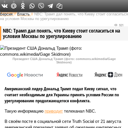
0
0
0
Федеральный выпуск
Версия
//
Власть
//
NBC: Трамп дал понять, что Киеву стоит согласиться
на условия Москвы по урегулированию
921
NBC: Трамп дал понять, что Киеву стоит согласиться на
условия Москвы по урегулированию
Президент США Дональд Трамп (фото: commons.wikimedia/Gage
Skidmore)
Американский лидер Дональд Трамп подал Киеву сигнал, что
считает необходимым для Украины принять условия России по
урегулированию продолжающегося конфликта.
Такую информацию
приводит
телеканал NBC.
В своём посте в социальной сети Truth Social от 21 августа
американский президент заявил об ожидании «интересных