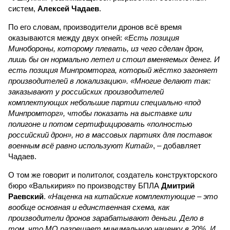
систем,
Алексей Чадаев
.
По его словам, производители дронов всё время
оказываются между двух огней:
«Есть позиция
Минобороны, которому плевать, из чего сделан дрон,
лишь бы он нормально летел и стоил вменяемых денег. И
есть позиция Минпромторга, который жёстко загоняет
производителей в локализацию». «Многие делают так:
заказывают у российских производителей
комплектующих небольшие партии специально «под
Минпромторг», чтобы показать на выставке или
полигоне и потом сертифицировать «полностью
российский дрон», но в массовых партиях для поставок
военным всё равно используют Китай»
, – добавляет
Чадаев.
О том же говорит и политолог, создатель конструкторского
бюро «Валькирия» по производству БПЛА
Дмитрий
Раевский
.
«Наценка на китайские комплектующие – это
вообще основная и единственная схема, как
производители дронов зарабатывают деньги. Дело в
том, что МО разрешает минимальную наценку в 20%. И