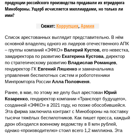
продукции российского производства продавали их втридорога
Минобороны. Ущерб исчисляется миллиардами, но только ли
ими?
Сюжет:
Коррупция
,
Армия
Список арестованных выглядит представительно. В нём
основной владелец одного из лидеров отечественного АПК
– группы компаний «ЭФКО»
Валерий Кустов,
его невестка,
замдиректора по развитию
Екатерина Кустова
, директор
по стратегическому развитию
Владислав Романцев
,
гендиректор ГК
Евгений Ляшенко
и замначальника
управления беспилотных систем и робототехники
Минпромторга России
Алла Половченя
.
Ранее, в мае, по этому же делу был арестован
Юрий
Козаренко
, гендиректор компании «Транспорт будущего»,
созданной «ЭФКО» в 2021 году, но позже обособившейся.
Эта фирма заключила контракт с Минобороны на поставку
тысячи тяжёлых беспилотников. Как пишет пресса, каждый
дрон обходился военному ведомству в 8 млн рублей,
однако «производителю» стоил всего 1,2 миллиона. Эта