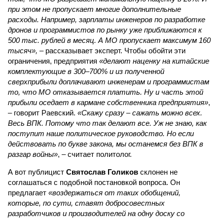
при этом не пропускает многие дополнительные
расходы. Например, зарплаты инженеров по разработке
дронов и программистов по рынку уже приближаются к
500 тыс. рублей в месяц. А МО пропускает максимум 160
тысяч»,
– рассказывает эксперт. Чтобы обойти эти
ограничения, предприятия
«делают наценку на китайские
комплектующие в 300–700% и из полученной
сверхприбыли доплачивают инженерам и программистам
то, что МО отказывается платить. Ну и часть этой
прибыли оседает в кармане собственника предприятия»
,
– говорит Раевский.
«Скажу сразу – сажать можно всех.
Весь ВПК. Потому что так делают все. Уж не знаю, как
поступит наше политическое руководство. Но если
действовать по букве закона, мы останемся без ВПК в
разгар войны»
, – считает политолог.
А вот публицист
Святослав Голиков
склонен не
соглашаться с подобной постановкой вопроса. Он
предлагает
«воздержаться от таких обобщений,
которые, по сути, ставят добросовестных
разработчиков и производителей на одну доску со