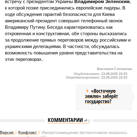
встречу с президентом Украины
Владимиром Зеленским
,
к которой позже присоединились европейские лидеры. В
ходе обсуждения гарантий безопасности для Киева
американский президент совершил телефонный звонок
Владимиру Путину. Беседа характеризовалась как
откровенная и конструктивная, обе стороны высказались
за продолжение прямых переговоров между российскими и
украинскими делегациями. В частности, обсуждалась
возможность повышения уровня представительства на
этих переговорах.
Виктория Степанова
Опубликовано:
23.08.2025 15:53
Отредактировано:
23.08.2025 15:53
«Восточную
землю» заберёт
государство?
КОММЕНТАРИИ
0
Версия
//
Конфликт
//
Импортозамещение беспилотников оказалось