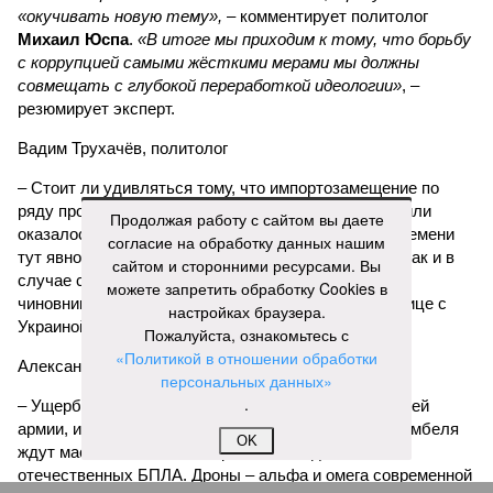
«окучивать новую тему»,
– комментирует политолог
Михаил Юспа
.
«В итоге мы приходим к тому, что борьбу
с коррупцией самыми жёсткими мерами мы должны
совмещать с глубокой переработкой идеологии»
, –
резюмирует эксперт.
Вадим Трухачёв, политолог
– Стоит ли удивляться тому, что импортозамещение по
ряду промышленной продукции или провалилось, или
Продолжая работу с сайтом вы даете
оказалось недостаточным. В условиях военного времени
согласие на обработку данных нашим
тут явно речь должна идти не просто о хищениях. Как и в
сайтом и сторонними ресурсами. Вы
случае с белгородскими, курскими и брянскими
можете запретить обработку Cookies в
чиновниками, «распилившими» укрепления по границе с
настройках браузера.
Украиной.
Пожалуйста, ознакомьтесь с
«Политикой в отношении обработки
Александр Коц, военкор
персональных данных»
.
– Ущерб, который их деятельность нанесла воюющей
армии, измерить невозможно. В войсках больше дембеля
OK
ждут массовых поставок простых и надёжных
отечественных БПЛА. Дроны – альфа и омега современной