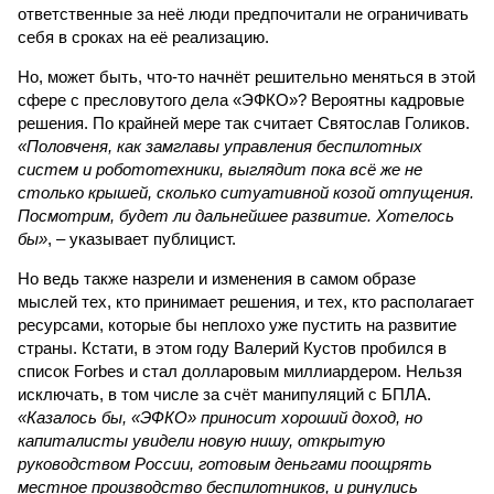
ответственные за неё люди предпочитали не ограничивать
себя в сроках на её реализацию.
Но, может быть, что-то начнёт решительно меняться в этой
сфере с пресловутого дела «ЭФКО»? Вероятны кадровые
решения. По крайней мере так считает Святослав Голиков.
«Половченя, как замглавы управления беспилотных
систем и робототехники, выглядит пока всё же не
столько крышей, сколько ситуативной козой отпущения.
Посмотрим, будет ли дальнейшее развитие. Хотелось
бы»
, – указывает публицист.
Но ведь также назрели и изменения в самом образе
мыслей тех, кто принимает решения, и тех, кто располагает
ресурсами, которые бы неплохо уже пустить на развитие
страны. Кстати, в этом году Валерий Кустов пробился в
список Forbes и стал долларовым миллиардером. Нельзя
исключать, в том числе за счёт манипуляций с БПЛА.
«Казалось бы, «ЭФКО» приносит хороший доход, но
капиталисты увидели новую нишу, открытую
руководством России, готовым деньгами поощрять
местное производство беспилотников, и ринулись