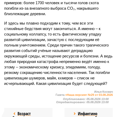
примеров: более 1700 человек и тысячи голов скота
погибли из-за внезапного выброса CO₂, накрывшего
близлежащие деревни.
И здесь мы плавно подходим к тому, чем все эти
стихийные бедствия могут закончиться. А именно – к
социальному коллапсу, то есть фактическому упадку
развитой цивилизации, зачастую с последующим её
полным уничтожением. Среди причин такого трагического
развития событий учёные называют деградацию
окружающей среды, истощение ресурсов и болезни. А ведь
любая природная катастрофа непременно ведёт именно к
этому – экономическому кризису, эпидемиям, голоду,
резкому сокращению численности населения. Так погибли
цивилизации шумеров, майя, кхмеров – список не
исчерпывающий. Какая цивилизация будет следующей?
Илья Космач
Газета
«Наша версия» №29 от 03.08.2026
Опубликовано:
05.08.2026 13:00
Отредактировано:
05.08.2026 13:00
Возраст
Инфантино