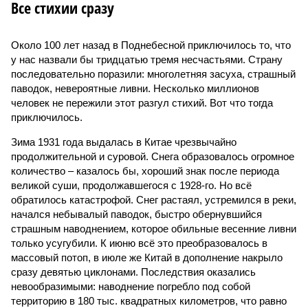
Все стихии сразу
Около 100 лет назад в Поднебесной приключилось то, что
у нас назвали бы тридцатью тремя несчастьями. Страну
последовательно поразили: многолетняя засуха, страшный
паводок, невероятные ливни. Несколько миллионов
человек не пережили этот разгул стихий. Вот что тогда
приключилось.
Зима 1931 года выдалась в Китае чрезвычайно
продолжительной и суровой. Снега образовалось огромное
количество – казалось бы, хороший знак после периода
великой суши, продолжавшегося с 1928-го. Но всё
обратилось катастрофой. Снег растаял, устремился в реки,
начался небывалый паводок, быстро обернувшийся
страшным наводнением, которое обильные весенние ливни
только усугубили. К июню всё это преобразовалось в
массовый потоп, в июле же Китай в дополнение накрыло
сразу девятью циклонами. Последствия оказались
невообразимыми: наводнение погребло под собой
территорию в 180 тыс. квадратных километров, что равно