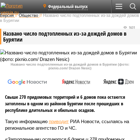
Федеральный выпуск
Версия
//
Общество
//
Названо число подтопленных из-за дождей домов
в Бурятии
1631
Названо число подтопленных из-за дождей домов в
Бурятии
Названо число подтопленных из-за дождей домов в Бурятии (фото:
pixnio.com/ Drazen Nesic)
Свыше 270 придомовых территорий и 6 домов пока остаются
затоплены в одном из районов Бурятии после прошедших в
республике длительных и обильных осадков.
Такую информацию
приводит
РИА Новости, ссылаясь на
региональное агентство ГО и ЧС.
«Затопленными остаются 6 домов и 278 придомовых