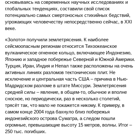
основываясь на современных научных исследованиях и
глобальных тенденциях, составили свой список
потенциально самых смертоносных стихийных бедствий,
угрожающих человечеству непосредственно сейчас, в XXI
веке.
«Золото» получили землетрясения. К наиболее
сейсмоопасным регионам относится Тихоокеанское
вулканическое огненное кольцо, включающее Индонезию,
Японию и западное побережье Северной и Южной Америки.
Турция, Иран, Индия и Непал также расположены на очень
активных линиях разломов тектонических плит. Не
исключение и центральная часть США – причина в Нью-
Мадридском разломе в штате Миссури. Землетрясения
средней силы – явление, в общем-то, обычное и вполне
сносное, но периодически, раз в несколько столетий,
трясёт так, что мало не покажется никому. К примеру, в
самом конце 2004 года бахнуло близ побережья
индонезийского острова Суматра, а следом пошли
огромные, превышающие высоту 15 метров, волны. Итог –
250 тыс. погибших.