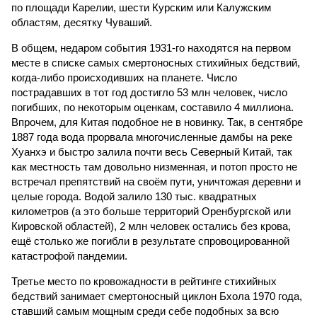
по площади Карелии, шести Курским или Калужским
областям, десятку Чуваший.
В общем, недаром события 1931-го находятся на первом
месте в списке самых смертоносных стихийных бедствий,
когда-либо происходивших на планете. Число
пострадавших в тот год достигло 53 млн человек, число
погибших, по некоторым оценкам, составило 4 миллиона.
Впрочем, для Китая подобное не в новинку. Так, в сентябре
1887 года вода прорвала многочисленные дамбы на реке
Хуанхэ и быстро залила почти весь Северный Китай, так
как местность там довольно низменная, и потоп просто не
встречал препятствий на своём пути, уничтожая деревни и
целые города. Водой залило 130 тыс. квадратных
километров (а это больше территорий Оренбургской или
Кировской областей), 2 млн человек остались без крова,
ещё столько же погибли в результате спровоцированной
катастрофой пандемии.
Третье место по кровожадности в рейтинге стихийных
бедствий занимает смертоносный циклон Бхола 1970 года,
ставший самым мощным среди себе подобных за всю