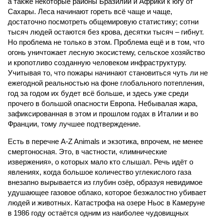
а также некоторые районы Бразилии и Африки к югу от
Сахары. Леса начинают гореть всё чаще и чаще,
достаточно посмотреть общемировую статистику; сотни
тысяч людей остаются без крова, десятки тысяч – гибнут.
Но проблема не только в этом. Проблема ещё и в том, что
огонь уничтожает лесную экосистему, сельское хозяйство
и кропотливо созданную человеком инфраструктуру.
Учитывая то, что пожары начинают становиться чуть ли не
ежегодной реальностью на фоне глобального потепления,
год за годом их будет всё больше, и здесь уже среди
прочего в большой опасности Европа. Небывалая жара,
зафиксированная в этом и прошлом годах в Италии и во
Франции, тому лучшее подтверждение.
Есть в перечне A-Z Animals и экзотика, впрочем, не менее
смертоносная. Это, в частности, «лимнические
извержения», о которых мало кто слышал. Речь идёт о
явлениях, когда большое количество углекислого газа
внезапно вырывается из глубин озёр, образуя невидимое
удушающее газовое облако, которое безжалостно убивает
людей и животных. Катастрофа на озере Ньос в Камеруне
в 1986 году остаётся одним из наиболее чудовищных