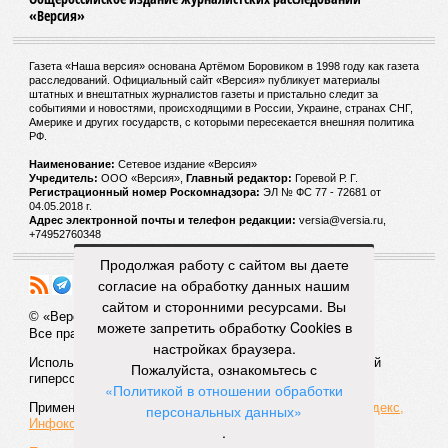
«Версия»
Газета «Наша версия» основана Артёмом Боровиком в 1998 году как газета
расследований. Официальный сайт «Версия» публикует материалы
штатных и внештатных журналистов газеты и пристально следит за
событиями и новостями, происходящими в России, Украине, странах СНГ,
Америке и других государств, с которыми пересекается внешняя политика
РФ.
Наименование:
Cетевое издание «Версия»
Учредитель:
ООО «Версия»,
Главный редактор:
Горевой Р. Г.
Регистрационный номер Роскомнадзора:
ЭЛ № ФС 77 - 72681 от
04.05.2018 г.
Адрес электронной почты и телефон редакции:
versia@versia.ru,
+74952760348
Продолжая работу с сайтом вы даете
согласие на обработку данных нашим
сайтом и сторонними ресурсами. Вы
© «Версия»
18+
можете запретить обработку Cookies в
Все права защищены
настройках браузера.
Использование материалов «Версии» без индексируемой
Пожалуйста, ознакомьтесь с
гиперссылки запрещено
«Политикой в отношении обработки
Применяются рекомендательные технологии:
СМИ2, Яндекс,
персональных данных»
Инфокс
.