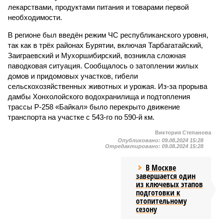
лекарствами, продуктами питания и товарами первой
необходимости.
В регионе был введён режим ЧС республиканского уровня,
так как в трёх районах Бурятии, включая Тарбагатайский,
Заиграевский и Мухоршибирский, возникла сложная
паводковая ситуация. Сообщалось о затоплении жилых
домов и придомовых участков, гибели
сельскохозяйственных животных и урожая. Из-за прорыва
дамбы Хонхолойского водохранилища и подтопления
трассы Р-258 «Байкал» было перекрыто движение
транспорта на участке с 543-го по 590-й км.
Виктория Степанова
Опубликовано:
09.08.2024 15:28
Отредактировано:
09.08.2024 15:28
В Москве
завершается один
из ключевых этапов
подготовки к
отопительному
сезону