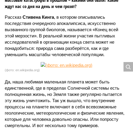
массовые катастрофы в прошлом – какими они были? Какие
ждут нас со дня на день и чем грозят?
Рассказ
Стивена Кинга
, в котором описывались
последствия очередного апокалипсиса, искусственно
вызванного группой биологов, называется «Конец всей
этой мерзости». В реальной жизни участия пытливых
исследователей в организации конца света может не
понадобиться: природа сама разберётся, как и где
уменьшить масштабы человеческой популяции.
(фото: en.wikipedia.org)
Да, наша любимая маленькая планета может быть
единственной, где в пределах Солнечной системы есть
полноценная жизнь, но Земля также регулярно пытается
эту жизнь уничтожить. Так уж вышло, что внутренние
процессы на планете включают в себя всевозможные
геологические, метеорологические и физические явления,
которые для человека довольно опасны. Или попросту
смертельны. И вот несколько тому примеров.