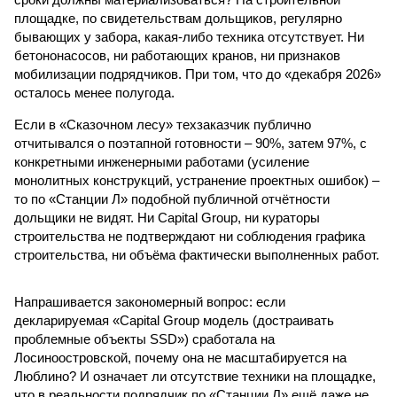
площадке, по свидетельствам дольщиков, регулярно
бывающих у забора, какая-либо техника отсутствует. Ни
бетононасосов, ни работающих кранов, ни признаков
мобилизации подрядчиков. При том, что до «декабря 2026»
осталось менее полугода.
Если в «Сказочном лесу» техзаказчик публично
отчитывался о поэтапной готовности – 90%, затем 97%, с
конкретными инженерными работами (усиление
монолитных конструкций, устранение проектных ошибок) –
то по «Станции Л» подобной публичной отчётности
дольщики не видят. Ни Capital Group, ни кураторы
строительства не подтверждают ни соблюдения графика
строительства, ни объёма фактически выполненных работ.
Напрашивается закономерный вопрос: если
декларируемая «Capital Group модель (достраивать
проблемные объекты SSD») сработала на
Лосиноостровской, почему она не масштабируется на
Люблино? И означает ли отсутствие техники на площадке,
что в реальности подрядчик по «Станции Л» ещё даже не