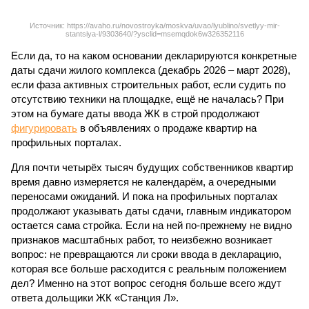
Источник: https://avaho.ru/novostroyka/moskva/uvao/lyublino/svetlyy-mir-
stantsiya-l/9303640/?ysclid=msemqdok6w326352116
Если да, то на каком основании декларируются конкретные
даты сдачи жилого комплекса (декабрь 2026 – март 2028),
если фаза активных строительных работ, если судить по
отсутствию техники на площадке, ещё не началась? При
этом на бумаге даты ввода ЖК в строй продолжают
фигурировать
в объявлениях о продаже квартир на
профильных порталах.
Для почти четырёх тысяч будущих собственников квартир
время давно измеряется не календарём, а очередными
переносами ожиданий. И пока на профильных порталах
продолжают указывать даты сдачи, главным индикатором
остается сама стройка. Если на ней по-прежнему не видно
признаков масштабных работ, то неизбежно возникает
вопрос: не превращаются ли сроки ввода в декларацию,
которая все больше расходится с реальным положением
дел? Именно на этот вопрос сегодня больше всего ждут
ответа дольщики ЖК «Станция Л».