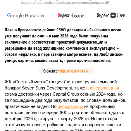
реальной достройки (изображение сгенерировано ИИ)
Пока в Ярославском районе СВАО дольщики «Сказочного леса»
уже получают ключи – в мае 2026 года были получены
заключение о соответствии проектной документации и
разрешение на ввод жилищного комплекса в эксплуатацию –
совсем недалеко, в паре станций метро южнее, на Люблинской
улице, картина, можно сказать, прямо противоположная.
Сюжет:
Недвижимость
ЖК «Светлый мир «Станция Л»: та же группа компаний-
банкрот Seven Suns Development, та же
анонсированная
схема достройки через Capital Group осенью 2024 года, но
за прошедшие два года результатов, по словам дольщиков,
практически не видно. По
информации
из профильных
порталов, первую очередь ЖК строители обещают сдать к
декабрю 2026 г., вторую – к марту 2028-го. Но никто при
этом из кураторов стройки не задается вопросом: как эти
сроки должны материализоваться? На строительной