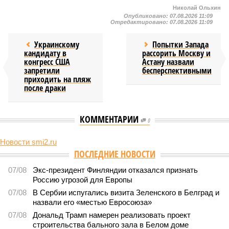
Николай Ольхин
Опубликовано:
07.08.2026 11:09
Отредактировано:
07.08.2026 11:09
Украинскому
Попытки Запада
кандидату в
рассорить Москву и
конгресс США
Астану назвали
запретили
бесперспективными
приходить на пляж
после драки
КОММЕНТАРИИ
0
Новости smi2.ru
ПОСЛЕДНИЕ НОВОСТИ
07/08
Экс-президент Финляндии отказался признать
Россию угрозой для Европы
07/08
В Сербии испугались визита Зеленского в Белград и
назвали его «местью Евросоюза»
07/08
Дональд Трамп намерен реализовать проект
строительства бального зала в Белом доме