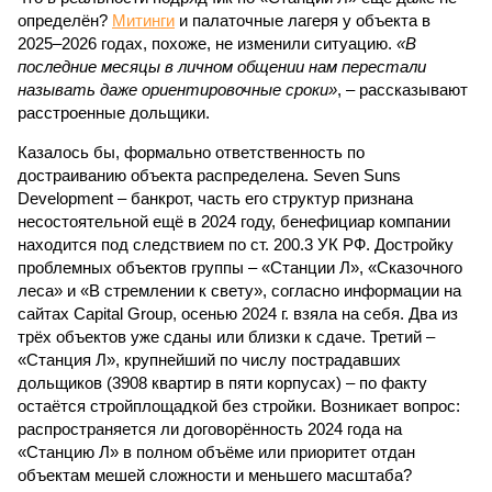
определён?
Митинги
и палаточные лагеря у объекта в
2025–2026 годах, похоже, не изменили ситуацию.
«В
последние месяцы в личном общении нам перестали
называть даже ориентировочные сроки»
, – рассказывают
расстроенные дольщики.
Казалось бы, формально ответственность по
достраиванию объекта распределена. Seven Suns
Development – банкрот, часть его структур признана
несостоятельной ещё в 2024 году, бенефициар компании
находится под следствием по ст. 200.3 УК РФ. Достройку
проблемных объектов группы – «Станции Л», «Сказочного
леса» и «В стремлении к свету», согласно информации на
сайтах Capital Group, осенью 2024 г. взяла на себя. Два из
трёх объектов уже сданы или близки к сдаче. Третий –
«Станция Л», крупнейший по числу пострадавших
дольщиков (3908 квартир в пяти корпусах) – по факту
остаётся стройплощадкой без стройки. Возникает вопрос:
распространяется ли договорённость 2024 года на
«Станцию Л» в полном объёме или приоритет отдан
объектам мешей сложности и меньшего масштаба?