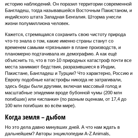
историю наблюдений. Он поразил территории современной
Бангладеш, тогда называвшейся Восточным Пакистаном, и
индийского штата Западная Бенгалия. Шторма унесли
жизни полумиллиона человек.
Кажется, стремящаяся сохранить свою чистоту природа
что-то знала о том, какие именно страны станут со
временем самыми «грязными» в плане производств, и
планомерно подтачивала их демографию. А как ещё
объяснить то, что в топ-10 природных катастроф почти все
места занимают бедствия, разразившиеся в Индии,
Пакистане, Бангладеш и Турции? Что характерно, Россию и
Европу подобные катастрофы никогда не затрагивали,
здесь беды были другими, включая массовый голод и
масштабные эпидемии вроде бубонной чумы (200 млн
погибших) или «испанки» (по разным оценкам, от 17,4 до
100 млн погибших во всём мире).
Когда земля – дыбом
Но это дела давно минувших дней. А что нам ждать в
дальнейшем? Авторы энциклопедии A-Z Animals,