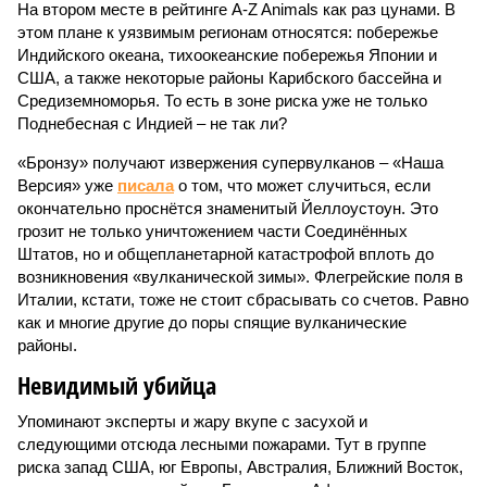
На втором месте в рейтинге A-Z Animals как раз цунами. В
этом плане к уязвимым регионам относятся: побережье
Индийского океана, тихо­океанские побережья Японии и
США, а также некоторые районы Карибского бассейна и
Средиземноморья. То есть в зоне риска уже не только
Поднебесная с Индией – не так ли?
«Бронзу» получают извержения супервулканов – «Наша
Версия» уже
писала
о том, что может случиться, если
окончательно проснётся знаменитый Йеллоустоун. Это
грозит не только уничтожением части Соединённых
Штатов, но и общепланетарной катастрофой вплоть до
возникновения «вулканической зимы». Флегрейские поля в
Италии, кстати, тоже не стоит сбрасывать со счетов. Равно
как и многие другие до поры спящие вулканические
районы.
Невидимый убийца
Упоминают эксперты и жару вкупе с засухой и
следующими отсюда лесными пожарами. Тут в группе
риска запад США, юг Европы, Австралия, Ближний Восток,