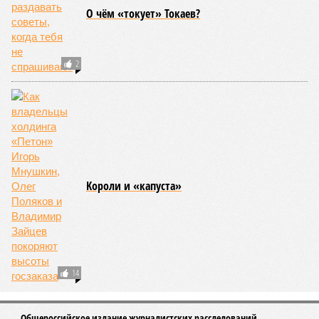
О чём «токует» Токаев?
2
Kороли и «капуста»
14
Общероссийское издание журналистских расследований