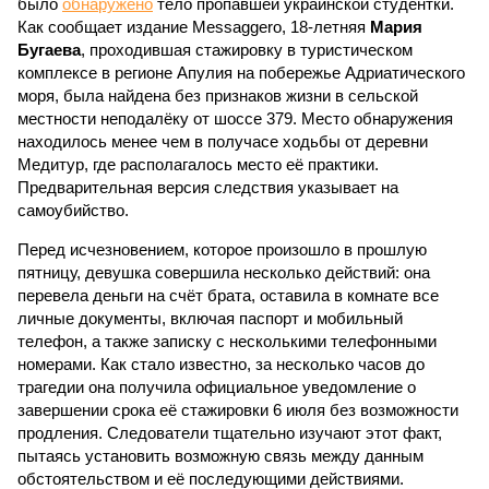
было
обнаружено
тело пропавшей украинской студентки.
Как сообщает издание Messaggero, 18-летняя
Мария
Бугаева
, проходившая стажировку в туристическом
комплексе в регионе Апулия на побережье Адриатического
моря, была найдена без признаков жизни в сельской
местности неподалёку от шоссе 379. Место обнаружения
находилось менее чем в получасе ходьбы от деревни
Медитур, где располагалось место её практики.
Предварительная версия следствия указывает на
самоубийство.
Перед исчезновением, которое произошло в прошлую
пятницу, девушка совершила несколько действий: она
перевела деньги на счёт брата, оставила в комнате все
личные документы, включая паспорт и мобильный
телефон, а также записку с несколькими телефонными
номерами. Как стало известно, за несколько часов до
трагедии она получила официальное уведомление о
завершении срока её стажировки 6 июля без возможности
продления. Следователи тщательно изучают этот факт,
пытаясь установить возможную связь между данным
обстоятельством и её последующими действиями.