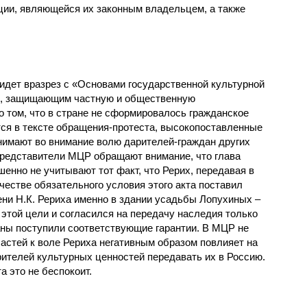
ции, являющейся их законным владельцем, а также
идет вразрез с «Основами государственной культурной
м, защищающим частную и общественную
о том, что в стране не сформировалось гражданское
тся в тексте обращения-протеста, высокопоставленные
нимают во внимание волю дарителей-граждан других
 Представители МЦР обращают внимание, что глава
енно не учитывают тот факт, что Рерих, передавая в
честве обязательного условия этого акта поставил
ни Н.К. Рериха именно в здании усадьбы Лопухиных –
этой цели и согласился на передачу наследия только
раны поступили соответствующие гарантии. В МЦР не
астей к воле Рериха негативным образом повлияет на
ителей культурных ценностей передавать их в Россию.
а это не беспокоит.