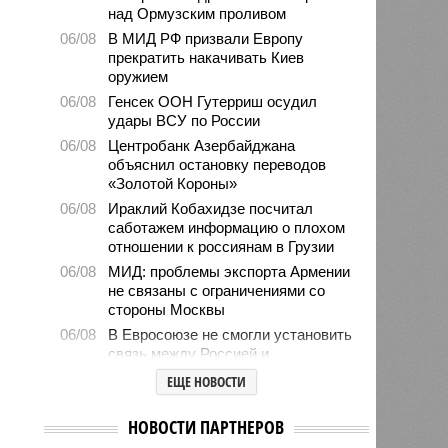
над Ормузским проливом
06/08
В МИД РФ призвали Европу
прекратить накачивать Киев
оружием
06/08
Генсек ООН Гутерриш осудил
удары ВСУ по России
06/08
Центробанк Азербайджана
объяснил остановку переводов
«Золотой Короны»
06/08
Ираклий Кобахидзе посчитал
саботажем информацию о плохом
отношении к россиянам в Грузии
06/08
МИД: проблемы экспорта Армении
не связаны с ограничениями со
стороны Москвы
06/08
В Евросоюзе не смогли установить
связь между Россией и
миграционным кризисом в Сеуте
ЕЩЕ НОВОСТИ
06/08
Ямпольская объяснила причины
проблем с поступлением в
НОВОСТИ ПАРТНЕРОВ
ведущие вузы страны