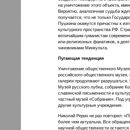
на уничтожение этого объекта, име
Вероятно, аналогичная судьба ждет
получается, что не только Государ
Пушкина окажутся причастны к изгн
культурного пространства РФ. Стра
величайшим гуманистам современн
или религиозных фанатиков, а дея
чиновниками Минкульта.
Пугающая тенденция
Уничтожение общественного Музея и
российского общественного музея,
галереи продолжают разрушаться. 
Музей русского лубка, собрание 
славянской письменности и культур
частный музей «Собрание». Под уг
другие культурные учреждения.
Николай Рерих не раз повторял: «П
более чем актуальна. Все обращени
научной общественности остаются б