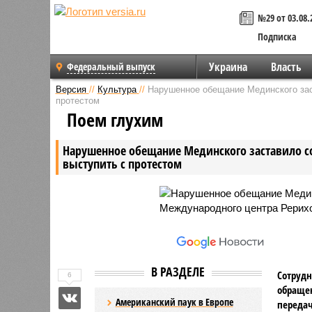
№29 от 03.08.
Подписка
Украина
Власть
Федеральный выпуск
Версия
//
Культура
//
Нарушенное обещание Мединского зас
протестом
Поем глухим
Нарушенное обещание Мединского заставило с
выступить с протестом
В РАЗДЕЛЕ
Сотрудн
6
обращен
Американский паук в Европе
передач