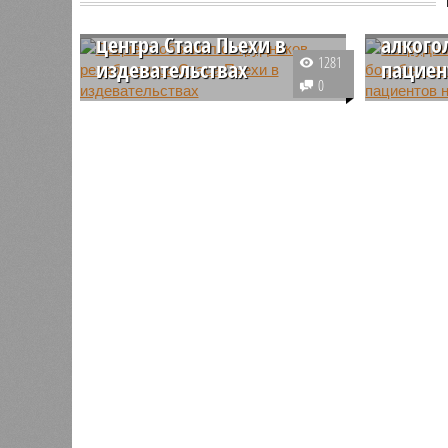
сотрудников рехаб-
центра
центра Стаса Пьехи в
алкого
1281
издевательствах
пациен
0
В Санкт-Петербурге разгорается
В Красно
громкий скандал вокруг частной
уголовно
реабилитационной клиники,
руководи
лицом которой выступает
центра п
известный певец Стас Пьеха. По
алкоголи
словам лечившегося там
подозрев
мужчины, над пациентами будто
над паци
бы издеваются, не позволяют им
покинуть центр и даже
используют в качестве
бесплатной рабочей силы.