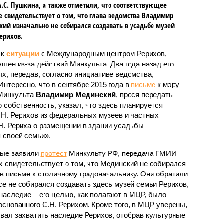
.С. Пушкина, а также отметили, что соответствующее
 свидетельствует о том, что глава ведомства Владимир
ий изначально не собирался создавать в усадьбе музей
ерихов.
 к
ситуации
с Международным центром Рерихов,
шен из-за действий Минкульта. Два года назад его
х, передав, согласно инициативе ведомства,
нтересно, что в сентябре 2015 года в
письме
к мэру
Минкульта
Владимир Мединский
, прося передать
собственность, указал, что здесь планируется
С.Н. Рерихов из федеральных музеев и частных
Н. Рериха о размещении в здании усадьбы
 своей семьи».
рые заявили
протест
Минкульту РФ, передача ГМИИ
свидетельствует о том, что Мединский не собирался
в письме к столичному градоначальнику. Они обратили
се не собирался создавать здесь музей семьи Рерихов,
наследие – его целью, как полагают в МЦР, было
снованного С.Н. Рерихом. Кроме того, в МЦР уверены,
вал захватить наследие Рерихов, отобрав культурные