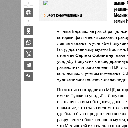
имени А
1
решение
Мединск
Жест коммуникации
семьи Р
1
«Наша Версия» не раз обращалась
который фактически оказался разру
лишили здания в усадьбе Лопухины
Государственному музею Востока. И
столицы
Сергею Собянину
глава 
усадьбу Лопухиных в федеральную 
разместить «произведения Н.К. и 
коллекций» с учетом пожелания С.
«уникального творческого наследия
По мнению сотрудников МЦР, кото
имени Пушкина усадьбы Лопухиных 
выполнять свои обещания, данные 
внимание, что глава ведомства вов
где было бы сосредоточено все их 
разрушение общественного музея, о
что Мединский изначально планиро