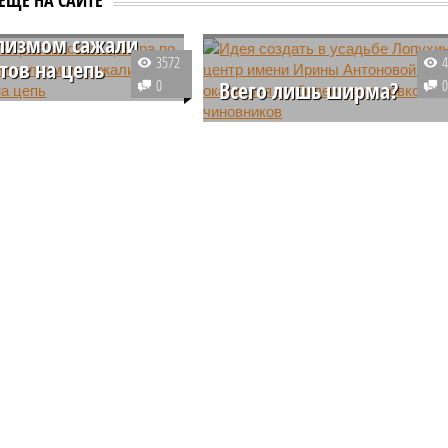
 по борьбе с
лизмом сажали
3572
тов на цепь
0
Всего лишь ширма?
ярском крае возбуждено
е дело в отношении
Идея создать в усадьбе
теля и сотрудника
Лопухиных центр имени Ирины
о борьбе с
Антоновой может оказаться не
змом, которых
более чем уловкой чиновников
ают в издевательствах
ентами.