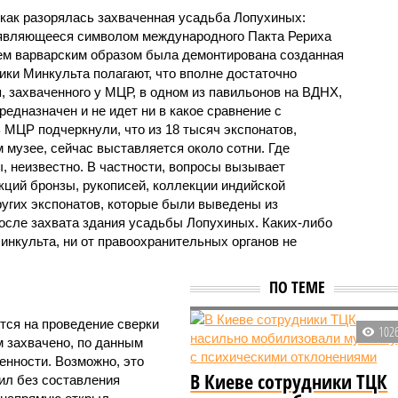
как разорялась захваченная усадьба Лопухиных:
 являющееся символом международного Пакта Рериха
тем варварским образом была демонтирована созданная
ики Минкульта полагают, что вполне достаточно
, захваченного у МЦР, в одном из павильонов на ВДНХ,
редназначен и не идет ни в какое сравнение с
МЦР подчеркнули, что из 18 тысяч экспонатов,
 музее, сейчас выставляется около сотни. Где
, неизвестно. В частности, вопросы вызывает
ций бронзы, рукописей, коллекции индийской
угих экспонатов, которые были выведены из
после захвата здания усадьбы Лопухиных. Каких-либо
инкульта, ни от правоохранительных органов не
ПО ТЕМЕ
тся на проведение сверки
102
м захвачено, по данным
нности. Возможно, это
В Киеве сотрудники ТЦК
дил без составления