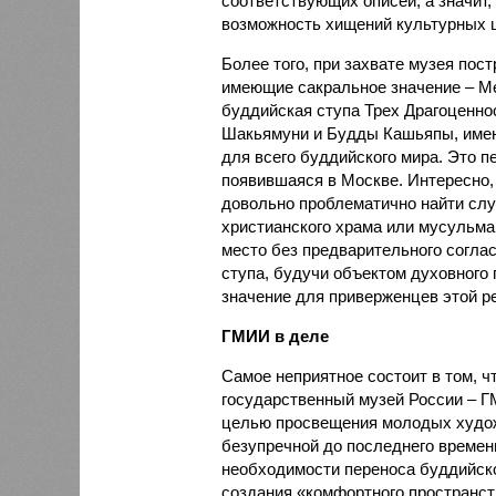
соответствующих описей, а значит
возможность хищений культурных 
Более того, при захвате музея пост
имеющие сакральное значение – М
буддийская ступа Трех Драгоценно
Шакьямуни и Будды Кашьяпы, име
для всего буддийского мира. Это п
появившаяся в Москве. Интересно, 
довольно проблематично найти слу
христианского храма или мусульма
место без предварительного согла
ступа, будучи объектом духовного
значение для приверженцев этой р
ГМИИ в деле
Самое неприятное состоит в том, ч
государственный музей России – Г
целью просвещения молодых худож
безупречной до последнего времен
необходимости переноса буддийск
создания «комфортного пространст