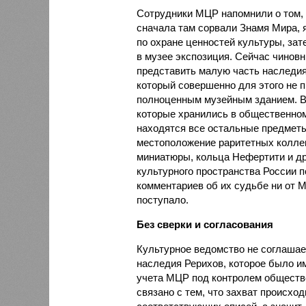
Сотрудники МЦР напомнили о том, 
сначала там сорвали Знамя Мира,
по охране ценностей культуры, за
в музее экспозиция. Сейчас чиновн
представить малую часть наследия
который совершенно для этого не п
полноценным музейным зданием. В 
которые хранились в общественном
находятся все остальные предметы
местоположение раритетных коллек
миниатюры, кольца Нефертити и др
культурного пространства России 
комментариев об их судьбе ни от М
поступало.
Без сверки и согласования
Культурное ведомство не соглашае
наследия Рерихов, которое было и
учета МЦР под контролем обществе
связано с тем, что захват происхо