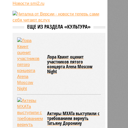
Новости smi2.ru
06/08
Euractiv: закрытие границы с
Россией спровоцировало спад
экономики Финляндии
06/08
Минобрнауки осенью примет
ЕЩЕ ИЗ РАЗДЕЛА «КУЛЬТУРА»
решение о правилах приёма на
платные места в вузах
Лора Квинт оценит
участников пятого
концерта Arena Moscow
Night
Актеры МХАТа выступили с
требованием вернуть
Татьяну Доронину