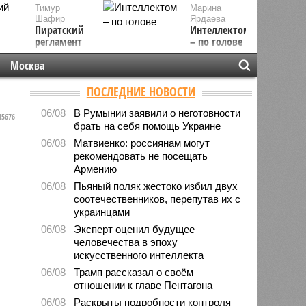
Тимур
Марина
Шафир
Ярдаева
Пиратский
Интеллектом
регламент
– по голове
Москва
ПОСЛЕДНИЕ НОВОСТИ
06/08
В Румынии заявили о неготовности
5676
брать на себя помощь Украине
06/08
Матвиенко: россиянам могут
рекомендовать не посещать
Армению
06/08
Пьяный поляк жестоко избил двух
соотечественников, перепутав их с
украинцами
06/08
Эксперт оценил будущее
человечества в эпоху
искусственного интеллекта
06/08
Трамп рассказал о своём
отношении к главе Пентагона
06/08
Раскрыты подробности контроля