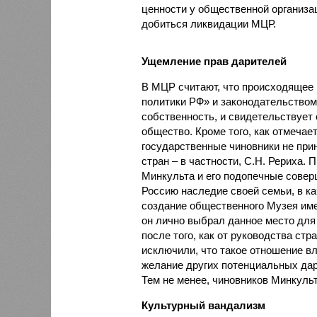
ценности у общественной организа
добиться ликвидации МЦР.
Ущемление прав дарителей
В МЦР считают, что происходящее 
политики РФ» и законодательство
собственность, и свидетельствует 
общество. Кроме того, как отмечае
государственные чиновники не при
стран – в частности, С.Н. Рериха.
Минкульта и его подопечные соверш
Россию наследие своей семьи, в ка
создание общественного Музея име
он лично выбрал данное место для 
после того, как от руководства ст
исключили, что такое отношение вл
желание других потенциальных дар
Тем не менее, чиновников Минкульт
Культурный вандализм