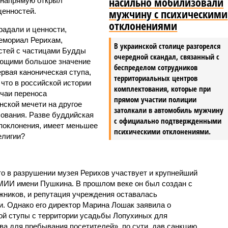
насильно мобилизовали
, напрямую открыл
мужчину с психическими
ценностей.
отклонениями
радали и ценности,
емориал Рерихам,
В украинской столице разгорелся
стей с частицами Будды
очередной скандал, связанный с
ющими большое значение
беспределом сотрудников
ервая каноническая ступа,
территориальных центров
что в российской истории
комплектования, которые при
чаи переноса
прямом участии полиции
нской мечети на другое
затолкали в автомобиль мужчину
сования. Разве буддийская
с официально подтвержденными
 поклонения, имеет меньшее
психическими отклонениями.
елигии?
то в разрушении музея Рерихов участвует и крупнейший
МИИ имени Пушкина. В прошлом веке он был создан с
ников, и репутация учреждения оставалась
и. Однако его директор Марина Лошак заявила о
ой ступы с территории усадьбы Лопухиных для
ва для пребывания посетителей», по сути, дав санкцию