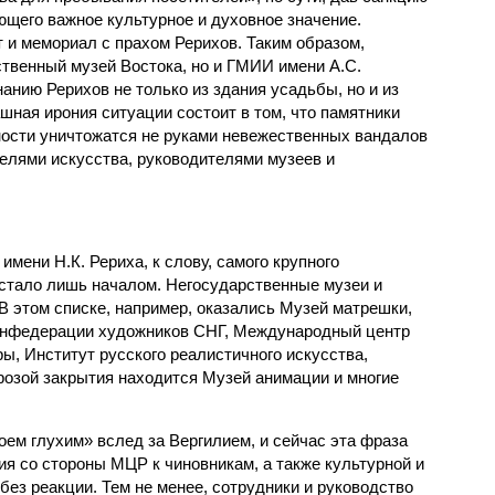
ющего важное культурное и духовное значение.
 и мемориал с прахом Рерихов. Таким образом,
ственный музей Востока, но и ГМИИ имени А.С.
анию Рерихов не только из здания усадьбы, но и из
шная ирония ситуации состоит в том, что памятники
ости уничтожатся не руками невежественных вандалов
телями искусства, руководителями музеев и
мени Н.К. Рериха, к слову, самого крупного
 стало лишь началом. Негосударственные музеи и
В этом списке, например, оказались Музей матрешки,
Конфедерации художников СНГ, Международный центр
ы, Институт русского реалистичного искусства,
розой закрытия находится Музей анимации и многие
оем глухим» вслед за Вергилием, и сейчас эта фраза
я со стороны МЦР к чиновникам, а также культурной и
ез реакции. Тем не менее, сотрудники и руководство