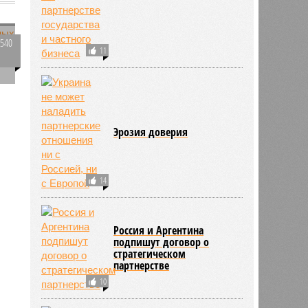
4540
11
0
Эрозия доверия
14
Россия и Аргентина
подпишут договор о
стратегическом
партнерстве
10