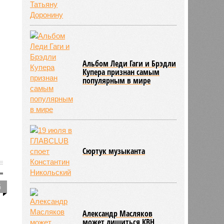
Альбом Леди Гаги и Брэдли
Купера признан самым
популярным в мире
Сюртук музыканта
6
Александр Масляков
может лишиться КВН