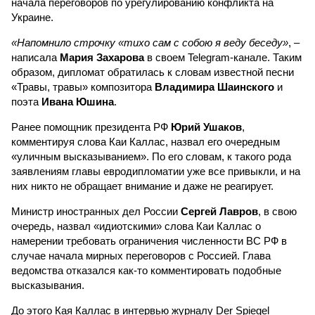
начала переговоров по урегулированию конфликта на
Украине.
«Напомнило строчку «тихо сам с собою я веду беседу»
, –
написала
Мария Захарова
в своем Telegram-канале. Таким
образом, дипломат обратилась к словам известной песни
«Травы, травы» композитора
Владимира Шаинского
и
поэта
Ивана Юшина
.
Ранее помощник президента РФ
Юрий Ушаков
,
комментируя слова Каи Каллас, назвал его очередным
«уличным высказыванием». По его словам, к такого рода
заявлениям главы евродипломатии уже все привыкли, и на
них никто не обращает внимание и даже не реагирует.
Министр иностранных дел России
Сергей Лавров
, в свою
очередь, назвал «идиотскими» слова Каи Каллас о
намерении требовать ограничения численности ВС РФ в
случае начала мирных переговоров с Россией. Глава
ведомства отказался как-то комментировать подобные
высказывания.
До этого Кая Каллас в интервью журналу Der Spiegel