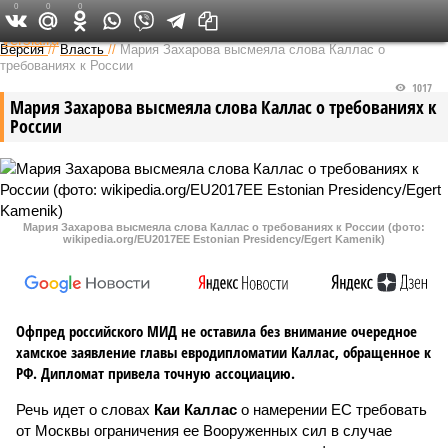
0
0
0
Федеральный выпуск
Версия
//
Власть
//
Мария Захарова высмеяла слова Каллас о
требованиях к России
1017
Мария Захарова высмеяла слова Каллас о требованиях к
России
Мария Захарова высмеяла слова Каллас о требованиях к России (фото:
wikipedia.org/EU2017EE Estonian Presidency/Egert Kamenik)
Офпред российского МИД не оставила без внимание очередное
хамское заявление главы евродипломатии Каллас, обращенное к
РФ. Дипломат привела точную ассоциацию.
Речь идет о словах
Каи Каллас
о намерении ЕС требовать
от Москвы ограничения ее Вооруженных сил в случае