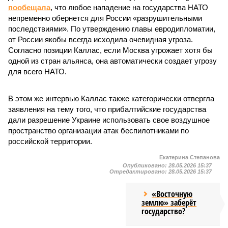
пообещала
, что любое нападение на государства НАТО
непременно обернется для России «разрушительными
последствиями». По утверждению главы евродипломатии,
от России якобы всегда исходила очевидная угроза.
Согласно позиции Каллас, если Москва угрожает хотя бы
одной из стран альянса, она автоматически создает угрозу
для всего НАТО.
В этом же интервью Каллас также категорически отвергла
заявления на тему того, что прибалтийские государства
дали разрешение Украине использовать свое воздушное
пространство организации атак беспилотниками по
российской территории.
Екатерина Степанова
Опубликовано:
28.05.2026 15:37
Отредактировано:
28.05.2026 15:37
«Восточную
землю» заберёт
государство?