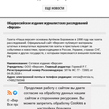
ЕЩЕ НОВОСТИ
Общероссийское издание журналистских расследований
«Версия»
Газета «Наша версия» основана Артёмом Боровиком в 1998 году как газета
расследований. Официальный сайт «Версия» публикует материалы
штатных и внештатных журналистов газеты и пристально следит за
событиями и новостями, происходящими в России, Украине, странах СНГ,
Америке и других государств, с которыми пересекается внешняя политика
РФ.
Наименование:
Cетевое издание «Версия»
Учредитель:
ООО «Версия»,
Главный редактор:
Горевой Р. Г.
Регистрационный номер Роскомнадзора:
ЭЛ № ФС 77 - 72681 от
04.05.2018 г.
Адрес электронной почты и телефон редакции:
versia@versia.ru,
+74952760348
Продолжая работу с сайтом вы даете
согласие на обработку данных нашим
сайтом и сторонними ресурсами. Вы
© «Версия»
18+
можете запретить обработку Cookies в
Все права защищены
настройках браузера.