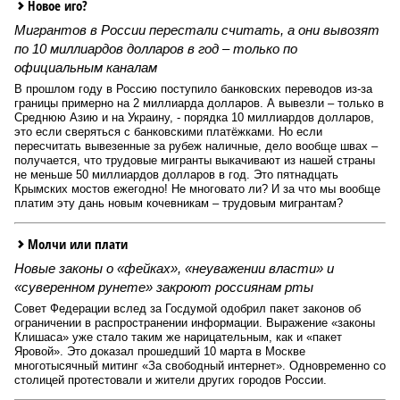
Новое иго?
Мигрантов в России перестали считать, а они вывозят
по 10 миллиардов долларов в год – только по
официальным каналам
В прошлом году в Россию поступило банковских переводов из-за
границы примерно на 2 миллиарда долларов. А вывезли – только в
Среднюю Азию и на Украину, - порядка 10 миллиардов долларов,
это если сверяться с банковскими платёжками. Но если
пересчитать вывезенные за рубеж наличные, дело вообще швах –
получается, что трудовые мигранты выкачивают из нашей страны
не меньше 50 миллиардов долларов в год. Это пятнадцать
Крымских мостов ежегодно! Не многовато ли? И за что мы вообще
платим эту дань новым кочевникам – трудовым мигрантам?
Молчи или плати
Новые законы о «фейках», «неуважении власти» и
«суверенном рунете» закроют россиянам рты
Совет Федерации вслед за Госдумой одобрил пакет законов об
ограничении в распространении информации. Выражение «законы
Клишаса» уже стало таким же нарицательным, как и «пакет
Яровой». Это доказал прошедший 10 марта в Москве
многотысячный митинг «За свободный интернет». Одновременно со
столицей протестовали и жители других городов России.