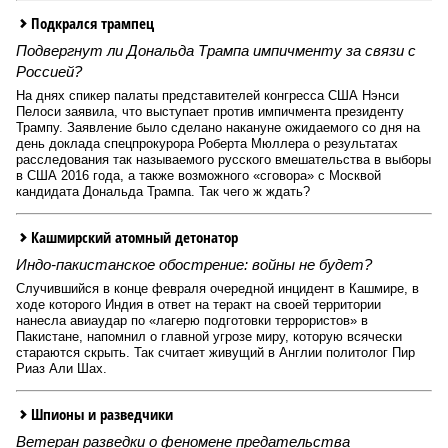
Подкрался трампец
Подвергнут ли Дональда Трампа импичменту за связи с
Россией?
На днях спикер палаты представителей конгресса США Нэнси
Пелоси заявила, что выступает против импичмента президенту
Трампу. Заявление было сделано накануне ожидаемого со дня на
день доклада спецпрокурора Роберта Мюллера о результатах
расследования так называемого русского вмешательства в выборы
в США 2016 года, а также возможного «сговора» с Москвой
кандидата Дональда Трампа. Так чего ж ждать?
Кашмирский атомный детонатор
Индо-пакистанское обострение: войны не будет?
Случившийся в конце февраля очередной инцидент в Кашмире, в
ходе которого Индия в ответ на теракт на своей территории
нанесла авиаудар по «лагерю подготовки террористов» в
Пакистане, напомнил о главной угрозе миру, которую всячески
стараются скрыть. Так считает живущий в Англии политолог Пир
Риаз Али Шах.
Шпионы и разведчики
Ветеран разведки о феномене предательства