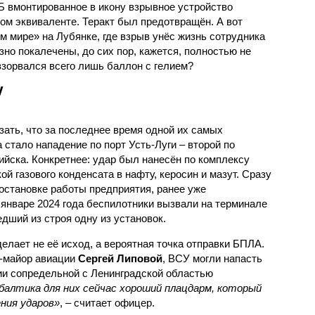
 вмонтированное в икону взрывное устройство
ом эквиваленте. Теракт был предотвращён. А вот
м мире» на Лубянке, где взрыв унёс жизнь сотрудника
но покалечены, до сих пор, кажется, полностью не
взорвался всего лишь баллон с гелием?
У
зать, что за последнее время одной их самых
стало нападение по порт Усть-Луги – второй по
ийска. Конкретнее: удар был нанесён по комплексу
 газового конденсата в нафту, керосин и мазут. Сразу
остановке работы предприятия, ранее уже
 январе 2024 года беспилотники вызвали на терминале
ший из строя одну из установок.
лает не её исход, а вероятная точка отправки БПЛА.
л-майор авиации
Сергей Липовой
, ВСУ могли напасть
ории сопредельной с Ленинградской областью
балтика для них сейчас хороший плацдарм, который
ния ударов»
, – считает офицер.