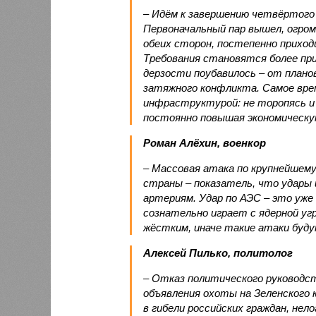
– Идём к завершению четвёртого
Первоначальный пар вышел, огром
обеих сторон, постепенно приход
Требования становятся более пр
дерзости поубавилось – от плано
затяжного конфликта. Самое вре
инфраструктурой: не торопясь и 
постоянно повышая экономическу
Роман Алёхин, военкор
– Массовая атака по крупнейшем
страны – показатель, что удары 
артериям. Удар по АЭС – это уже
сознательно играет с ядерной у
жёстким, иначе такие атаки буд
Алексей Пилько, политолог
– Отказ политического руководс
объявления охоты на Зеленского 
в гибели российских граждан, нело