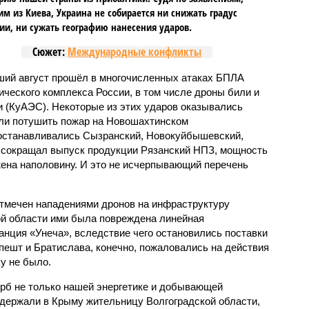
м из Киева, Украина не собирается ни снижать градус
ии, ни сужать географию нанесения ударов.
Сюжет:
Международные конфликты
ий август прошёл в многочисленных атаках БПЛА
ического комплекса России, в том числе дроны били и
и (КуАЭС). Некоторые из этих ударов оказывались
гли потушить пожар на Новошахтинском
станавливались Сызранский, Новокуйбышевский,
 сокращал выпуск продукции Рязанский НПЗ, мощность
ена наполовину. И это не исчерпывающий перечень
тмечен нападениями дронов на инфраструктуру
ой области ими была повреждена линейная
анция «Унеча», вследствие чего остановились поставки
пешт и Братислава, конечно, пожаловались на действия
у не было.
б не только нашей энергетике и добывающей
держали в Крыму жительницу Волгоградской области,