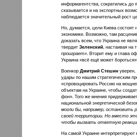
информагентства, сократились до 
сказывается и на экспортных возмо
наблюдается значительный рост це
Но, думается, цели Киева состоят 
экономике. Возможно, там расценив
доказать всем, что Украина не яв
твердит
Зеленский
, настаивая на 
проиграет»
. Вторит ему и глава о
Украина «всё ещё может бороться».
Военкор
Дмитрий Стешин
уверен, 
удары по нашим стратегическим пр
«спровоцировать Россию на мощне
объектам на Украине, чтобы созда
фон». Того же мнения придерживае
национальной энергетической без
могли бы, например, остановить 
своей территории. Но вместо это
чтобы вызвать ответную реакцию
На самой Украине интерпретируют 