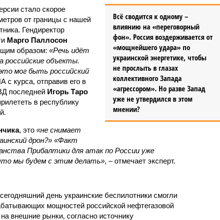
ерсии стало скорое
Всё сводится к одному –
метров от границы с нашей
влиянию на «переговорный
тника. Гендиректор
фон». Россия воздерживается от
ти
Марго Паллосон
«мощнейшего удара» по
ющим образом:
«Речь идёт
украинской энергетике, чтобы
на российские объекты.
не прослыть в глазах
 это мог быть российский
коллективного Запада
с курса, отправив его в
«агрессором». Но разве Запад
ВД последней
Игорь Таро
уже не утвердился в этом
прилететь в республику
мнении?
й.
нчика
, это
«не снимает
раинский дрон?» «Факт
анства Прибалтики для атак по России уже
что мы будем с этим делать»
, – отмечает эксперт.
 сегодняшний день украинские беспилотники смогли
рабатывающих мощностей российской нефтегазовой
а на внешние рынки, согласно источнику