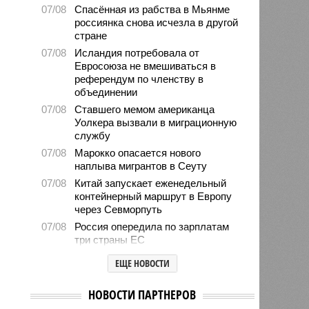
07/08
Спасённая из рабства в Мьянме
россиянка снова исчезла в другой
стране
07/08
Исландия потребовала от
Евросоюза не вмешиваться в
референдум по членству в
объединении
07/08
Ставшего мемом американца
Уолкера вызвали в миграционную
службу
07/08
Марокко опасается нового
наплыва мигрантов в Сеуту
07/08
Китай запускает еженедельный
контейнерный маршрут в Европу
через Севморпуть
07/08
Россия опередила по зарплатам
три страны ЕС
07/08
Александр Лукашенко призвал
ЕЩЕ НОВОСТИ
белорусов скупать пустующие
избы
НОВОСТИ ПАРТНЕРОВ
07/08
Девушка объяснила убийство