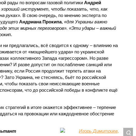
ой рады по вопросам газовой политики
Андрей
 хороший инструмент, чтобы показать, что, как
на руках».
В свою очередь, по мнению эксперта по
 будущего
Андриана Прокипа
,
«для Украины важно
ходе этих мирных переговоров». «Эти удары – важный
рокип.
и ни предлагались, всё сводится к одному – влиянию на
рживается от «мощнейшего удара» по украинской
лазах коллективного Запада «агрессором». Но разве
ении? И разве допустит он послабление санкций или
нику, если Россия продолжит терпеть атаки на
 Зато Украина, не стесняясь, бьёт по российской
ам, чтобы показать свои неиссякающие военные
спонсорам, что до российской победы в конфликте ещё
их стратегий в итоге окажется эффективнее – терпение
оддаться на провокации или каждодневное обострение
льтант