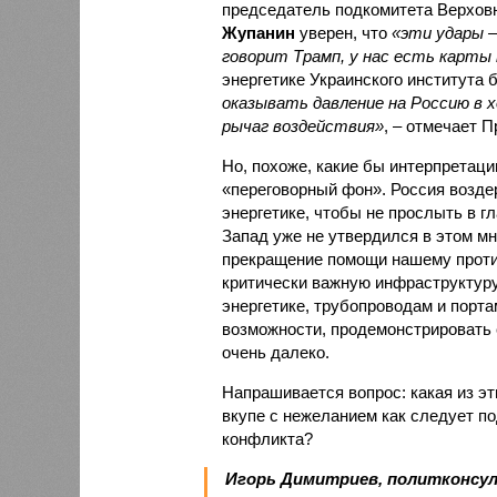
председатель подкомитета Верховн
Жупанин
уверен, что
«эти удары –
говорит Трамп, у нас есть карты 
энергетике Украинского института
оказывать давление на Россию в 
рычаг воздействия»
, – отмечает П
Но, похоже, какие бы интерпретаци
«переговорный фон». Россия возде
энергетике, чтобы не прослыть в г
Запад уже не утвердился в этом мн
прекращение помощи нашему против
критически важную инфраструктуру?
энергетике, трубопроводам и порт
возможности, продемонстрировать 
очень далеко.
Напрашивается вопрос: какая из эт
вкупе с нежеланием как следует п
конфликта?
Игорь Димитриев, политконсу