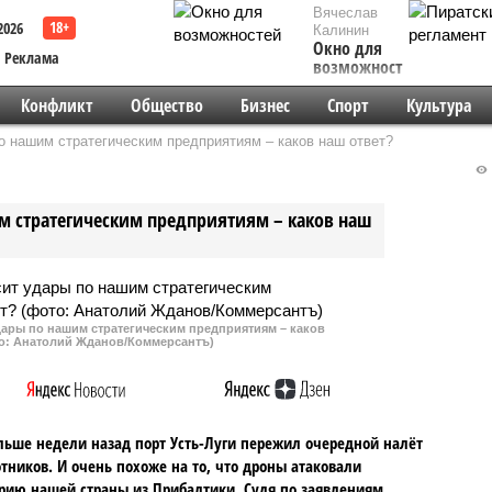
Вячеслав
2026
Калинин
Окно для
Реклама
возможностей
Конфликт
Общество
Бизнес
Спорт
Культура
о нашим стратегическим предприятиям – каков наш ответ?
м стратегическим предприятиям – каков наш
дары по нашим стратегическим предприятиям – каков
то: Анатолий Жданов/Коммерсантъ)
льше недели назад порт Усть-Луги пережил очередной налёт
тников. И очень похоже на то, что дроны атаковали
рию нашей страны из Прибалтики. Судя по заявлениям,