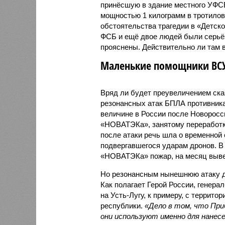
принёсшую в здание местного УФСБ
мощностью 1 килограмм в тротилов
обстоятельства трагедии в «Детско
ФСБ и ещё двое людей были серьёз
прояснены. Действительно ли там 
Маленькие помощники ВС
Вряд ли будет преувеличением ска
резонансных атак БПЛА противника 
величине в России после Новоросс
«НОВАТЭКа», занятому переработкой
после атаки речь шла о временной 
подвергавшегося ударам дронов. В
«НОВАТЭКа» пожар, на месяц вывед
Но резонансным нынешнюю атаку де
Как полагает Герой России, генера
на Усть-Лугу, к примеру, с террит
республики.
«Дело в том, что При
они используют именно для нанесе