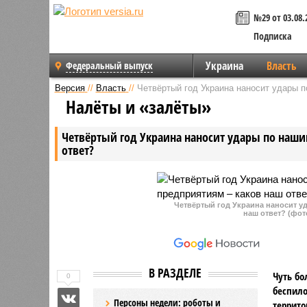
№29 от 03.08.
Подписка
Украина
Власть
Федеральный выпуск
Версия
//
Власть
//
Четвёртый год Украина наносит удары п
Налёты и «залёты»
Четвёртый год Украина наносит удары по наши
ответ?
Четвёртый год Украина наносит у
наш ответ? (фо
В РАЗДЕЛЕ
Чуть бо
0
беспило
Персоны недели: роботы и
террито