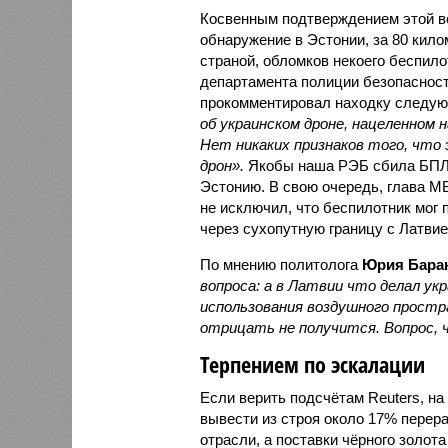
Косвенным подтверждением этой в
обнаружение в Эстонии, за 80 кило
страной, обломков некоего беспило
департамента полиции безопаснос
прокомментировал находку следу
об украинском дроне, нацеленном 
Нет никаких признаков того, что
дрон».
Якобы наша РЭБ сбила БПЛА 
Эстонию. В свою очередь, глава М
не исключил, что беспилотник мог 
через сухопутную границу с Латвие
По мнению политолога
Юрия Бара
вопроса: а в Латвии что делал ук
использования воздушного простр
отрицать не получится. Вопрос, 
Терпением по эскалации
Если верить подсчётам Reuters, на
вывести из строя около 17% пере
отрасли, а поставки чёрного золот