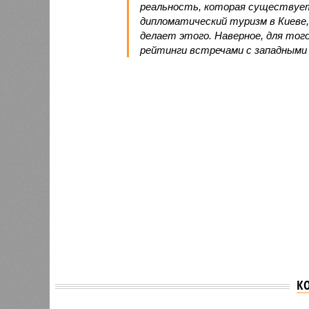
реальность, которая существует
дипломатический туризм в Киеве,
делает этого. Наверное, для то
рейтинги встречами с западными
К
FT: СШ