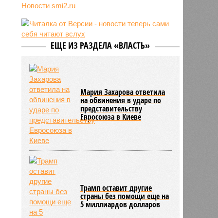
трёхмесячного сына
Новости smi2.ru
07/08
Сергей Миронов выступил за
увеличение пенсий детям,
потерявшим родителей
ЕЩЕ ИЗ РАЗДЕЛА «ВЛАСТЬ»
07/08
Финляндия захотела использовать
приграничные болота против
России
Мария Захарова ответила
на обвинения в ударе по
представительству
Евросоюза в Киеве
Трамп оставит другие
страны без помощи еще на
5 миллиардов долларов