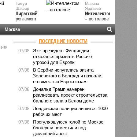
Тимур
Марина
Шафир
Ярдаева
Пиратский
Интеллектом
регламент
– по голове
Москва
ПОСЛЕДНИЕ НОВОСТИ
3419
07/08
Экс-президент Финляндии
отказался признать Россию
угрозой для Европы
07/08
В Сербии испугались визита
Зеленского в Белград и назвали
его «местью Евросоюза»
07/08
Дональд Трамп намерен
реализовать проект строительства
бального зала в Белом доме
07/08
Лондонская полиция лишится 1000
рабочих мест
07/08
Прогулявшуюся голой по Москве
блогершу поместили под
домашний арест