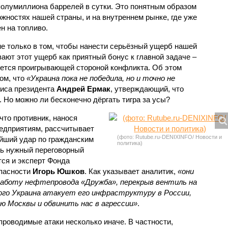
полумиллиона баррелей в сутки. Это понятным образом
жностях нашей страны, и на внутреннем рынке, где уже
н на топливо.
не только в том, чтобы нанести серьёзный ущерб нашей
ают этот ущерб как приятный бонус к главной задаче –
ляется проигрывающей стороной конфликта. Об этом
том, что
«Украина пока не победила, но и точно не
фиса президента
Андрей Ермак
, утверждающий, что
 Но можно ли бесконечно дёргать тигра за усы?
что противник, нанося
едприятиям, рассчитывает
(фото: Rutube.ru-DENIXINFO/ Новости и
йший удар по гражданским
политика)
ть нужный переговорный
тся и эксперт Фонда
опасности
Игорь Юшков
. Как указывает аналитик,
«они
работу нефтепровода «Дружба», перекрыв вентиль на
го Украина атакует его инфраструктуру в России,
 Москвы и обвинить нас в агрессии»
.
проводимые атаки несколько иначе. В частности,