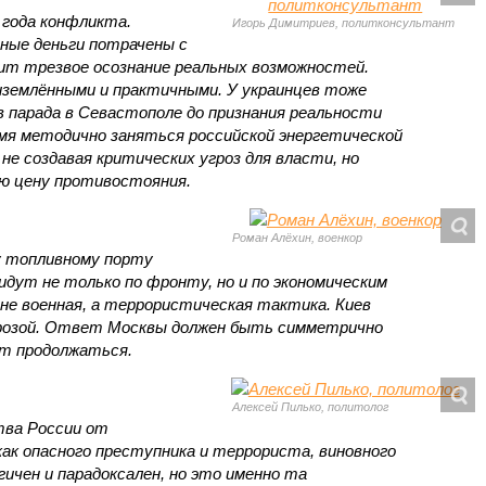
 года конфликта.
Игорь Димитриев, политконсультант
ные деньги потрачены с
ит трезвое осознание реальных возможностей.
иземлёнными и практичными. У украинцев тоже
в парада в Севастополе до признания реальности
мя методично заняться российской энергетической
не создавая критических угроз для власти, но
ю цену противостояния.
Роман Алёхин, военкор
у топливному порту
идут не только по фронту, но и по экономическим
 не военная, а террористическая тактика. Киев
грозой. Ответ Москвы должен быть симметрично
ут продолжаться.
Алексей Пилько, политолог
тва России от
как опасного преступника и террориста, виновного
гичен и парадоксален, но это именно та