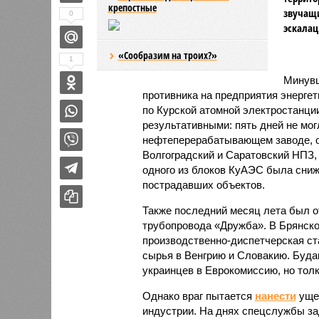
крепостные
звучащи
0
эскалац
«Сообразим на троих?»
1
Минувш
противника на предприятия энергет
по Курской атомной электростанци
результативными: пять дней не мо
нефтеперерабатывающем заводе, о
Волгоградский и Саратовский НПЗ,
одного из блоков КуАЭС была сниж
пострадавших объектов.
Также последний месяц лета был о
трубопровода «Дружба». В Брянск
производственно-диспетчерская ст
сырья в Венгрию и Словакию. Буда
украинцев в Еврокомиссию, но толк
Однако враг пытается
нанести
ущер
индустрии. На днях спецслужбы за