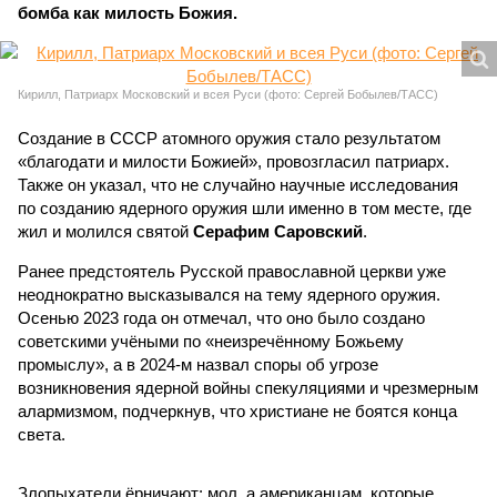
бомба как милость Божия.
Кирилл, Патриарх Московский и всея Руси (фото: Сергей Бобылев/ТАСС)
Создание в СССР атомного оружия стало результатом
«благодати и милости Божией», провозгласил патриарх.
Также он указал, что не случайно научные исследования
по созданию ядерного оружия шли именно в том месте, где
жил и молился святой
Серафим Саровский
.
Ранее предстоятель Русской православной церкви уже
неоднократно высказывался на тему ядерного оружия.
Осенью 2023 года он отмечал, что оно было создано
советскими учёными по «неизречённому Божьему
промыслу», а в 2024-м назвал споры об угрозе
возникновения ядерной войны спекуляциями и чрезмерным
алармизмом, подчеркнув, что христиане не боятся конца
света.
Злопыхатели ёрничают: мол, а американцам, которые