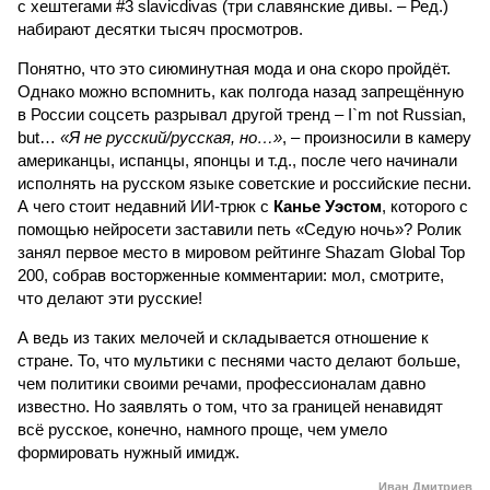
с хештегами #3 slavicdivas (три славянские дивы. – Ред.)
набирают десятки тысяч просмотров.
Понятно, что это сиюминутная мода и она скоро пройдёт.
Однако можно вспомнить, как полгода назад запрещённую
в России соцсеть разрывал другой тренд – I`m not Russian,
but…
«Я не русский/русская, но…»
, – произносили в камеру
американцы, испанцы, японцы и т.д., после чего начинали
исполнять на русском языке советские и российские песни.
А чего стоит недавний ИИ-трюк с
Канье Уэстом
, которого с
помощью нейросети заставили петь «Седую ночь»? Ролик
занял первое место в мировом рейтинге Shazam Global Top
200, собрав восторженные комментарии: мол, смотрите,
что делают эти русские!
А ведь из таких мелочей и складывается отношение к
стране. То, что мультики с песнями часто делают больше,
чем политики своими речами, профессионалам давно
известно. Но заявлять о том, что за границей ненавидят
всё русское, конечно, намного проще, чем умело
формировать нужный имидж.
Иван Дмитриев