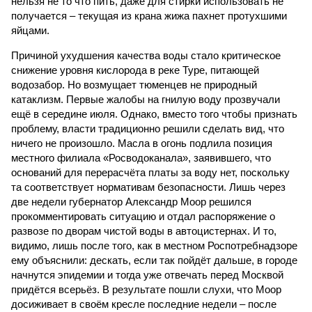
нельзя не то что пить, даже для стирки использовать не
получается – текущая из крана жижа пахнет протухшими
яйцами.
Причиной ухудшения качества воды стало критическое
снижение уровня кислорода в реке Туре, питающей
водозабор. Но возмущает тюменцев не природный
катаклизм. Первые жалобы на гнилую воду прозвучали
ещё в середине июля. Однако, вместо того чтобы признать
проблему, власти традиционно решили сделать вид, что
ничего не произошло. Масла в огонь подлила позиция
местного филиала «Росводоканала», заявившего, что
оснований для перерасчёта платы за воду нет, поскольку
та соответствует нормативам безопасности. Лишь через
две недели губернатор Александр Моор решился
прокомментировать ситуацию и отдал распоряжение о
развозе по дворам чистой воды в автоцистернах. И то,
видимо, лишь после того, как в местном Роспотребнадзоре
ему объяснили: дескать, если так пойдёт дальше, в городе
начнутся эпидемии и тогда уже отвечать перед Москвой
придётся всерьёз. В результате пошли слухи, что Моор
досиживает в своём кресле последние недели – после