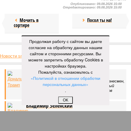
Опубликовано:
09.08.2026 15:00
Отредактировано:
09.08.2026 15:00
Мочить в
Посол ты на!
сортире
Продолжая работу с сайтом вы даете
КОММЕНТАРИИ
0
согласие на обработку данных нашим
сайтом и сторонними ресурсами. Вы
Новости smi2.ru
можете запретить обработку Cookies в
Версия
//
Украина
//
Киев перешёл к террору гражданских, пора давать
настройках браузера.
адекватный ответ
Пожалуйста, ознакомьтесь с
46
Мочить в сортире
«Политикой в отношении обработки
персональных данных»
Киев перешёл к террору гражданских, пора давать
.
адекватный ответ
OK