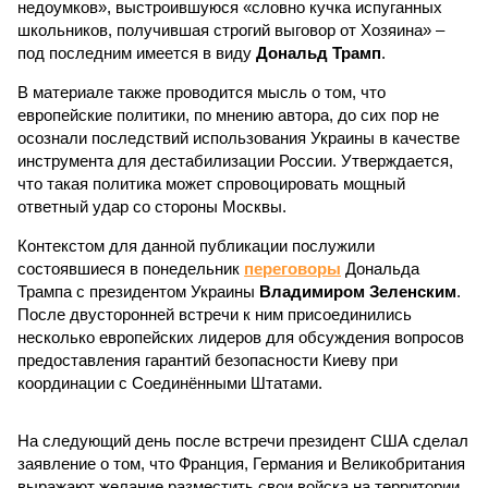
недоумков», выстроившуюся «словно кучка испуганных
школьников, получившая строгий выговор от Хозяина» –
под последним имеется в виду
Дональд Трамп
.
В материале также проводится мысль о том, что
европейские политики, по мнению автора, до сих пор не
осознали последствий использования Украины в качестве
инструмента для дестабилизации России. Утверждается,
что такая политика может спровоцировать мощный
ответный удар со стороны Москвы.
Контекстом для данной публикации послужили
состоявшиеся в понедельник
переговоры
Дональда
Трампа с президентом Украины
Владимиром Зеленским
.
После двусторонней встречи к ним присоединились
несколько европейских лидеров для обсуждения вопросов
предоставления гарантий безопасности Киеву при
координации с Соединёнными Штатами.
На следующий день после встречи президент США сделал
заявление о том, что Франция, Германия и Великобритания
выражают желание разместить свои войска на территории