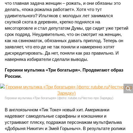
что главная задача женщин – рожать, и они обязаны это
делать, «пока рожалка работает». Хотя что тут
удивительного? Ильтяков с молодых лет занимался
скупкой скота в деревнях, крепко поднялся на
мясоторговле и стал депутатом Думы, где сидит уже третий
срок подряд. Неудивительно, что он смотрит на женщин,
как на свиноматок, обязанных давать приплод. Теперь он
заявляет, что его-де не так поняли и намеренно хотят
дискредитировать. Да нет, поняли как раз правильно. И
наверняка избиратели сделали выводы.
Героини мультика «Три богатыря». Продвигают образ
России.
Героини мультика «Три богатыря» (фото: rutube.ru/Честно про Зарядку)
В англоязычном «Тик Токе» новый хит. Американки
надевают самодельные сарафаны и кокошники и
устраивают пляску, подражая персонажам мультфильма
«Добрыня Никитич и Змей Горыныч». В результате ролики